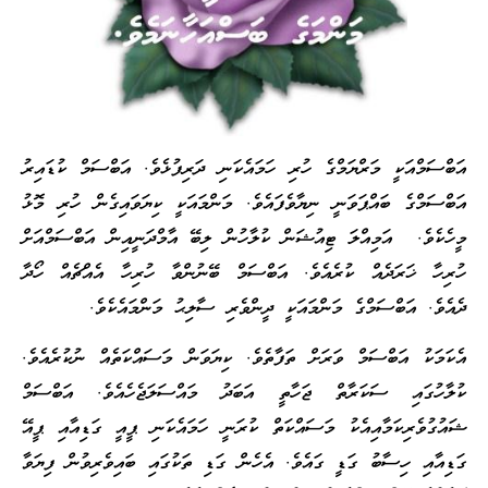
އަބްސަމްއަކީ މަރްޔަމްގެ ހުރި ހަމައެކަނި ދަރިފުޅެވެ. އަބްސަމް ކުޑައިރު
އަބްސަމްގެ ބައްޕަވަނީ ނިޔާވެފައެވެ. މަންމައަކީ ކިޔަވައިގެން ހުރި މޮޅު
މީހެކެވެ. އަމިއްލަ ޓިއުޝަން ކުލާހުން ލިބޭ އާމްދަނީއިން އަބްސަމްއަށް
ހުރިހާ ޚަރަދެއް ކުރެއެވެ. އަބްސަމް ބޭނުންވާ ހުރިހާ އެއްޗެއް ހޯދާ
ދެއެވެ. އަބްސަމްގެ މަންމައަކީ ދީންވެރި ސާލިޙު މަންމައެކެވެ.
އެކަމަކު އަބްސަމް ވަރަށް ތަފާތެވެ. ކިޔަވަން މަސައްކަތެއް ނުކުރެއެވެ.
ކުލާހުގައި ސަކަރާތް ޖަހާތީ އަބަދު މައްސަލަޖެހެއެވެ. އަބްސަމް
ޝައުގުވެރިކަމާއިއެކު މަސައްކަތް ކުރަނީ ހަމައެކަނި ޕީއީ ގަޑިއާއި ޕީއޭ
ގަޑިއާއި ހިސާބު ގަޑީ ގައެވެ. އެހެން ގަޑި ތަކުގައި ބައިވެރިވުން ފިޔަވާ