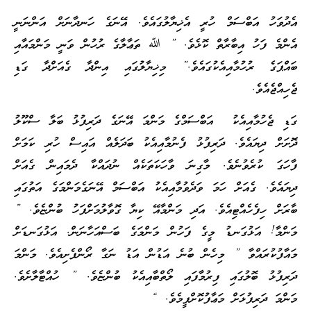
އެދުވަހު އަބްސަމް ހުރީ އެޚިޔާލުގައެވެ. އޭނަގެ ހަނދާނަށް އަންނަނީ
އެންމެ ފަހު އިބާރާތް ކޮޅެވެ. ” ﷲ ތަޢާލާގެ ރުހުން ވަނީ މަންމައާއި
ބައްޕަގެ ރުހުމާއިއެކުގައެވެ.” މިޚިޔާލުގައި އިންދާ ގެއަށްދާ ގަޑި
ޖެހިއްޖެއެވެ.
ގަޑި ޖެހުމާއިއެކު އަބްސަމްގެ މަންމަ އޭނަގެ ދަރިފުޅު ބަލާ ސްކޫލު
ދޮށަށް ދިޔައެވެ. ދަރިފުޅު ފެނުމާއިއެކު ބަދަލެއް އައިސް ހުރި ކަމަށް
ފާހަގަ ކުރެވުނެވެ. މާގިނަ ވާހަކަތަކެއް ނުދައްކާ ދެމައިން ގެއަށް
ދިޔައެވެ. ގެއަށް ހަމަ ވަދެވުމާއިއެކު އަބްސަމް އޭނަގެމަންމަގެ އަތުގައި
ބާރަށް ހިފެހެއްޓިއެވެ. އަދި މަންމާއޭ ކިޔާ ގޮވާލުމަށްފަހު ބުންޏެވެ. ”
މަންމާ! އަޅުގަނޑު މީގެ ފަހުން މަންމަގެ ބަސްއަހާނަން. އަޅުގަނޑަށް
މައާފުކުރައްވާ ” މިހެން ބުނެ އަޑުން އަޑު ނަގާ ރޯންފެށިއެވެ. މަންމަ
ދަރިފުޅު ބޮލުގައި ފިރުމާފައި ލޯތްބާއިއެކު ބުންޏެވެ. ” ހުއްޓާލާށެވެ.
މަންމަ ދަރިފުޅަށް މަޢާފުކޮށްފީމެވެ. “