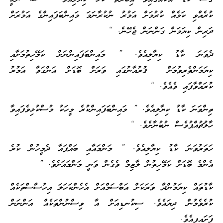
ކުރެއްވި ކަމެއް ކުރުމަށް އަމުރު ނުކުރާނަމަ މައިންބަފައިންގެ އަމުރަށް
ދަރިން ކިޔަމަން ގަންނަން ޖެހޭނެ. “
ދެވަނަ ކާޑު ކިޔާލިއެވެ. ” މައިންބަފައިންނަށް ކަމޭހިތުމަށާއި
ކިޔަމަންތެރިވުމަށް ޤުރުއާނުގައި ވަރަށް ބޮޑަށް އަންގަވާ އަމުރު
ކުރައްވާފައި ވެއެވެ. “
ތިންވަނަ ކާޑު ކިޔާލިއެވެ. ” މައިންބަފައިންކުރެ މީހަކު މުސްކުޅިވެފައިވާ
ހާލުޗުއްޕުވެސް ނުބުނާށެވެ. “
ހަތަރުވަނަ ކާޑު ކިޔާލިއެވެ. ” މަންމައާއި ބައްޕައާ ދެމީހުން ކުރެ
އެންމެ ބޮޑަށް ކަމޭހިތުން ލާޒިމް ވެގެން ވަނީ މަންމައަށެވެ. ”
ކާޑުތައް ކިޔަމުންދާ ވަރަކަށް އަބްސަމްއަށް އެހެންކަހަލަ އިހުސާސްތަކެއް
ކުރެވެމުން ދިޔައެވެ. ސިކުނޑިއަށް އާ ވިސްނުންތަކެއް އަންނަން
ފަށައިފިއެވެ.