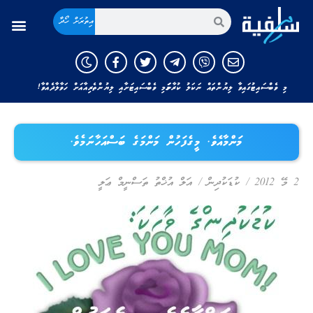
އިތުރަށް ހޯދާ
މި ވެބްސައިޓުގައިވާ ލިޔުންތައް ނަކަލު ކުރާނަމަ މި ވެބްސައިޓަށާއި ލިޔުންތެރިއާއަށް ހަވާލާދެއްވާ!
މަންމާއެވެ. މީގެފަހުން މަންމަގެ ބަސްއަހާނަމެވެ.
2 މޭ 2012
/
ކުޑަކުދިން
/
އަލް އުޚްތު ތަސްނީމް ޢަލީ