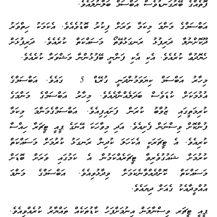
ފޮތެއްގެ ބޭރުގަނޑުވެސް އަބްސަމް ބަލާނުލައެވެ.
އަބްސަމްގެ މަންމަ މިކަމާ ވަރަށް ފިކުރު ބޮޑުވެއެވެ. އެކަމަކު ހިތްވަރު
ދޫކޮށްނުލާ ދަރިފުޅު ރަނގަޅުވޭތޯ މަސައްކަތް ކުރެއެވެ. ދަރިފުޅަށް
ހެޔޮދުޢާ ކުރެއެވެ. އެކި އެކި ފަންނީ ބޭފުޅުންނާ މަޝްވަރާ ކުރެއެވެ.
މިހާރު އަބްސަމް ކިޔަވަމުންދަނީ ގުރޭޑް 5 ގައެވެ. އަބްސަމްގެ
އުޅުމަކަށް ކުޑަވެސް ބަދަލެއްނާދެއެވެ. މިހާރު އަބްސަމްގެ މަންމަގެ
ކުރިމަތީގައި ޒުވާބު ކުރަން ފަށައިފިއެވެ. އަބްސަމްގެމަންމަ މިކަމާ
ފުންކޮށް ވިސްނަން ފެށިއެވެ. އަދި މިވާހަކަ އޭނަގެ ޕީއީ ޓީޗަރާ ހިއްސާ
ކުރިއެވެ. އެ ޓީޗަރަކީ އެކަހަލަ ކުދިން ރަނގަޅު ކުރުމަށް މަސައްކަތް
ކުރުމަށް ޝައުގުވެރިވާ ޓީޗަރެއްކަމުން އެ ކަމުގައި ވަރަށް ބޮޑަށް
މަސައްކަތް ކޮށްދެއްވާނެކަމަށް ވިދާޅުވިއެވެ. އަބްސަމްގެ މަންމަ
އުއްމީދާއެކު ގެއަށް ދިޔައެވެ.
ޕީއީ ޓީޗަރ ވިސްނާލަން އިނުމަށްފަހު ކާޑުތަކެއް ތައްޔާރު ކުރެއްވިއެވެ.