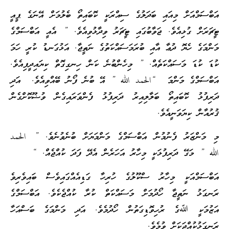
އަބްސަމްއަށް މިއައި ބަދަލުގެ ސިއްރަކީ ކޮބައިތޯ ބެލުމަށް އޭނަގެ ޕީއީ
ޓީޗަރަށް ގުޅިއެވެ. ޖަވާބުގައި ޓީޗަރު ވިދާޅުވިއެވެ. ” އެއީ އަބްސަމްގެ
މަންމަގެ ހެޔޮ ދުޢާ އާއި ބުރަމަސައްކަތުގެ ނަތީޖާ. އަޅުގަނޑު ކުރީ ހަމަ
ކުޑަ ކުޑަ މަސައްކަތެއް. ” މިހެންބުނެ ކަން ހިނގިގޮތް ކިޔައިދީފިއެވެ.
އަބްސަމްގެ މަންމަ “الحمد الله ” އޭ ބުނެ ފޯނު ބޭއްވިއެވެ. އަދި
ދަރިފުޅު ކޮބައިތޯ ބަލާލިއިރު ދަރިފުޅު ފެންވަރައިގެން ވުޟޫކޮށްގެން
ޤުރުއާން ކިޔަވަނީއެވެ.
މި މަންޒަރު ފެނުމުން އަބްސަމްގެ މަންމަޔަށް ބުނެވުނެވެ. ” الحمد
الله ” މަގޭ ދަރިފުޅަކީ މިހާރު އަހަރެން އެދޭ ފަދަ ކުއްޖެއް. “
އަބްސަމްއަކީ މިހާރު ސްކޫލުގެ ހުރިހާ ގަޑިއެއްގައިވެސް ބައިވެރިވެ
ރަނގަޅު ނަތީޖާ ހޯދުމަށް މަސައްކަތް ކުރާ ކުއްޖެކެވެ. އަބްސަމްގެ
އަޒުމަކީ ﷲގެ ރުހިވޮޑިގަތުން ހޯދުމެވެ. އަދި މަންމަގެ ބަސްއަހާ
ރަނގަޅުކުއްޖަކަށް ވުމެވެ.