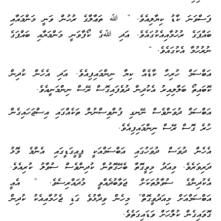
ފަސްވަނަ ކާޑު ކިޔާލިއެވެ. ” ﷲ ތަޢާލާގެ ރުހުން ވަނީ މަންމައާއި
ބައްޕަގެ ރުހުމާއިއެކުގައެވެ. އަދި ﷲގެ ކޯފާވަނީ މަންމަޔާއި ބައްޕަގެ
ނުރުހުމާ އެކުގައެވެ. “
އަބްސަމް ހުރިހާ ކާޑެއް ކިޔާ ނިންމައިފިއެވެ. އަދި އެހެން ކުދިން
ކޮބައިތޯ ބަލާލިއިރު އެކުދިން ދުވެފައިގޮސް ރޭސް ނިންމަނީއެވެ.
އަބްސަމް ދުވަންވެސް ނޭނގި ފުންވިސްނުން ތަކެއްގައި އިސްޖަހައިގެން
ހުރެ ގޮސް ރޭސް ނިންމައިފިއެވެ.
އެހެން ދުވަސް ދުވަހުގައި އަބްސަމްއަކީ ޕީއީގަޑީގައި އެންމެ މޮޅު
ދަރިވަރެވެ. މިއަދު މިވީގޮތާ ބެހޭގޮތުން ކުދިންވެސް ސުވާލު ކުރިއެވެ.
އެކުދިންގެ ސުވާލުތަކަށް ޖަވާބުދެއްވީ މުދައްރިސެވެ. ” އެއީ
އަބްސަމްއަށް މިއަދުވީގޮތް” މިހެން ވިދާޅުވެ ގަޑި ޖެހުމާއިއެކު ކުދިން
ގޮވައިގެން ކުލާހަށް ވަޑައިގަތެވެ.