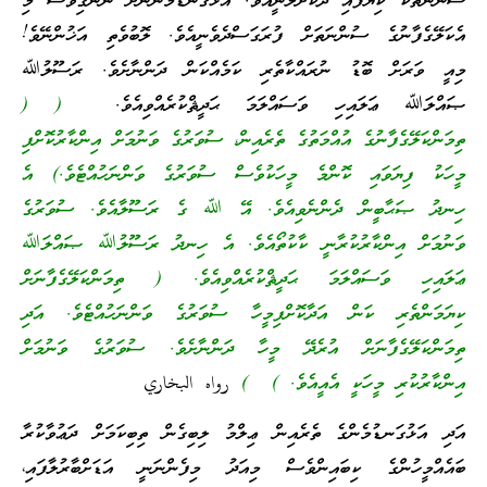
ސުންނަތެކޭ ކިޔާފައި ދޫކޮށްލަނީއެވެ. އަޅުގަނޑުމެންނަށް ނޭންގިވެސް މި
އެކަލޭގެފާނުގެ ސުންނަތަށް ފުރަގަސްދެވެނީއެވެ. ލޮބުވެތި އަޚުންނޭވެ!
މިއީ ވަރަށް ބޮޑު ނުރައްކާތެރި ކަމެއްކަން ދަންނާށެވެ. ރަސޫލުﷲ
ޞައްލަﷲ ޢަލައިހި ވަސައްލަމަ ޙަދީޘްކުރެއްވިއެވެ.
( (
ތިމަންކަލޭގެފާނުގެ އުއްމަތުގެ ތެރެއިން، ސުވަރުގެ ވަނުމަށް އިންކާރުކޮށްފި
މީހަކު ފިޔަވައި ކޮންމެ މީހަކުވެސް ސުވަރުގެ ވަންނަހުއްޓެވެ.) އެ
ހިނދު ޞަޙާބީން ދެންނެވިއެވެ. އޭ ﷲ ގެ ރަސޫލާއެވެ. ސުވަރުގެ
ވަނުމަށް އިންކާރުކުރާނީ ކާކުތޯއެވެ. އެ ހިނދު ރަސޫލުﷲ ޞައްލަﷲ
ޢަލައިހި ވަސައްލަމަ ޙަދީޘްކުރެއްވިއެވެ. ( ތިމަންކަލޭގެފާނަށް
ކިޔަމަންތެރި ކަން އަދާކޮށްފިމީހާ ސުވަރުގެ ވަންނަހުއްޓެވެ. އަދި
ތިމަންކަލޭގެފާނަށް އުރެދޭ މީހާ ދަންނާށެވެ. ސުވަރުގެ ވަނުމަށް
އިންކާރުކުރި މީހަކީ އެއީއެވެ. ) )
رواه البخاري
އަދި އަޅުގަނޑުމެންގެ ތެރެއިން ޢިލްމު ލިބިގެން ތިބިކަމަށް ދަޢުވާކުރާ
ބައެއްމީހުންގެ ކިބައިންވެސް މިއަދު މިފެންނަނީ އަޑަށްބާރުލާފައި،