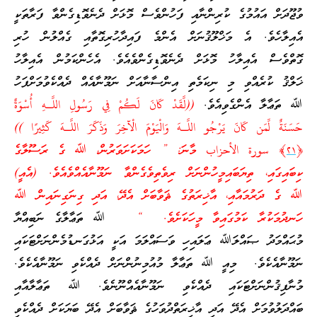
ވުޖޫދަށް އައުމުގެ ކުރިންނާއި ފަހުންވެސް މޮޅަށް ދެނެވޮޑިގެންވާ ފަރާތަކީ
އެއިލާހެވެ. އެ މަޚްލޫޤުނަށް އެންމެ ފައިދާހުރިގޮތާއި ގެއްލުން ހުރި
ގޮތްވެސް އެއިލާހު މޮޅަށް ދެނެވޮޑިގެންވެއެވެ. އެހެންކަމުން އެއިލާހު
ޚަލްޤު ކުރެއްވި މި ނިކަމެތި އިންސާނާއަށް ނަމޫނާއެއް ދެއްކެވުމަށްފަހު
ﷲ ތަޢާލާ އެންގެވިއެވެ.
((لَّقَدْ كَانَ لَكُمْ فِي رَ‌سُولِ اللَّـهِ أُسْوَةٌ
حَسَنَةٌ لِّمَن كَانَ يَرْ‌جُو اللَّـهَ وَالْيَوْمَ الْآخِرَ‌ وَذَكَرَ‌ اللَّـهَ كَثِيرً‌ا ))
﴿
٢١
﴾ سورة الأحزاب މާނަ: ” ހަމަކަށަވަރުން، ﷲ ގެ ރަސޫލާގެ
ކިބައިގައި، ތިޔަބައިމީހުންނަށް ރިވެތިވެގެންވާ ނަމޫނާއެއްވެއެވެ. (އެއީ)
ﷲ ގެ ދަރުމައާއި، އާޚިރަތުގެ ޘަވާބަށް އެދޭ، އަދި ގިނަގިނައިން ﷲ
ހަނދުމަކުރާ ކަމުގައިވާ މީހަކަށެވެ. “
ﷲ ތަޢާލާގެ ނަބިއްޔާ
މުޙައްމަދު ޞައްލަﷲ ޢަލައިހި ވަސައްލަމަ އަކީ އަޅުގަނޑުމެންނަށްޓަކައި
ނަމޫނާއެކެވެ. މިއީ ﷲ ތަޢާލާ މުއުމިނުންނަށް ދެއްކެވި ނަމޫނާއެކެވެ.
މުނާފިޤުންނަށްޓަކައި ދެއްކެވި ނަމޫނާއެއްނޫނެވެ. ﷲ ތަޢާލާއާއި
ބައްދަލުވުމަށް އެދޭ އަދި އާޚިރަތްދުވަހުގެ ޘަވާބަށް އެދޭ ބަޔަކަށް ދެއްކެވި