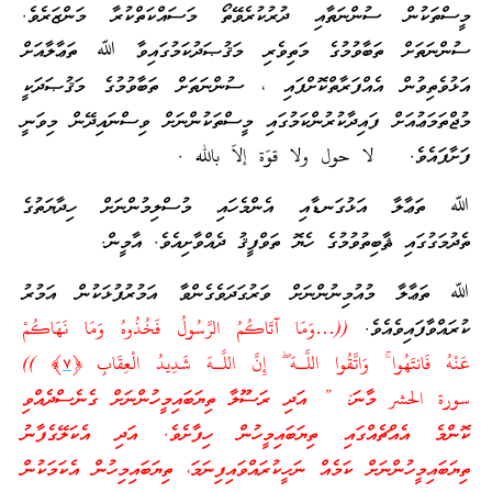
މީސްތަކުން ސުންނަތާއި ދުރުކުރެވޭތޯ މަސައްކަތްކުރާ މަންޒަރެވެ.
ސުންނަތަށް ތަބާވުމުގެ މަތިވެރި މަޤުޞަދުކަމުގައިވާ ﷲ ތަޢާލާއަށް
އަޅުވެތިވުން އެއްފަރާތްކޮށްފައި ، ސުންނަތަށް ތަބާވުމުގެ މަޤުޞަދަކީ
މުޖްތަމަޢުއަށް ފައިދާކުރުންކަމުގައި މީސްތަކުންނަށް ވިސްނައިދޭން މިވަނީ
ފަށާފައެވެ. لا حول ولا قوّة إلاّ بالله .
ﷲ ތަޢާލާ އަޅުގަނޑާއި އެންމެހައި މުސްލިމުންނަށް ހިދާޔަތުގެ
ތެދުމަގުގައި ޘާބިތުވުމުގެ ހެޔޮ ތަވްފީޤު ދެއްވާށިއެވެ. އާމީން.
ﷲ ތަޢާލާ މުއުމިނުންނަށް ވަރުގަދަވެގެންވާ އަމުރުފުޅަކުން އަމުރު
ކުރައްވާފައިވެއެވެ.
((…وَمَا آتَاكُمُ الرَّ‌سُولُ فَخُذُوهُ وَمَا نَهَاكُمْ
عَنْهُ فَانتَهُوا ۚ وَاتَّقُوا اللَّـهَ ۖ إِنَّ اللَّـهَ شَدِيدُ الْعِقَابِ ﴿
٧
﴾ ))
سورة الحشر މާނަ: ” އަދި ރަސޫލާ ތިޔަބައިމީހުންނަށް ގެނެސްދެއްވި
ކޮންމެ އެއްޗެއްގައި ތިޔަބައިމީހުން ހިފާށެވެ. އަދި އެކަލޭގެފާނު
ތިޔަބައިމީހުންނަށް ކަމެއް ނަހީކުރައްވައިފިނަމަ، ތިޔަބައިމިހުން އެކަމަކުން