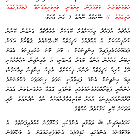
ހަމަކަށަވަރުން ކަލޭގެފާނު ތިޔަވަނީ މަތިވެރިވެގެންވާ ޚުލްޤުފުޅެއްގެ
މަތީގައެވެ. ))
ސޫރަތުއް ނޫނުގެ 5 ވަނަ އާޔަތް.
އެއްޗެއް އުފައްދާ މީހަކަށްވުރެ ބޮޑަކަށް، އެއެއްޗެއް ގަނެގެން ބޭނުން
ކުރާމީހާއަކަށް، އެ އެއްޗެއްގެ ހަޤީޤަތެއް ނޭނގޭނެއެވެ. ޕެޓްރޯލް އަޅަން
ތައްޔާރުކުރެވިފައިވާ އިންޖީނަކަށް ، މޫދު ލޮނު އަޅައިފިނަމަ އެއަށް
ލިބޭނެ ގެއްލުން އެންމެ ބޮޑަށް އެނގޭނީ، އެ އެއިންޖީނު ތައްޔާރުކުރި
އޭގެ ހުރިހާ ހަޤީޤަތެއް ދަންނަ މީހަކަށެވެ. އެމީހާ، އިންޖީނު ވިއްކަމުން،
ތިޔަ އިންޖީނަށް އެންމެ ފައިދާވާނީ ނުވަތަ ގިނަދުވަހު ގެއްލުންނުވެ
ހުންނާނީ ޕެޓްރޯލްއެޅުމުންކަމުގައި ބުނެފައި އޮއްވާ އަޅުގަނޑުމެން އެއަށް
މޫދުލޮނުއަޅައިފިނަމަ އެއަށް ބޮޑެތިގެއްލުންތަކެއް ނުވެ ނުދާނެއެވެ. ދާދި
އަވަހަށް އޭތި ހަލާކުވެދާ ހުއްޓެވެ.
ހަމައެބީދައިން، ﷲ ތަޢާލާއީ އެންމެހައި މަޚްލޫޤުން ހެއްދެވިފަރާތެވެ. އެ
މަޤްލޫޤުންގެ އެންމެހައި ހަޤީޤަތެއް އެންމެފުރިހަމައަށް އެ މަޚްލޫޤުން