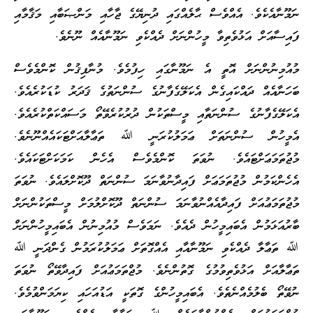
ނަމޫނާއެކެވެ. އެއްވެސް ޙާލެއްގައި ދުނިޔޭގެ ޖާހާއި މަންޞަބާއި މަޤާމާއި
ފައިސާއަށް އަޅުވެތިވާ މީހުންނަށް ދެއްކެވި ނަމޫނާއެއް ނޫނެވެ.
މުއުމިނުންނަށް އޮތީ އެ ނަމޫނާގައި ހިފުމެވެ. މުނާފިޤުން ކޮންމެވެސް
ބަހަނާއެއް ދައްކައިގެން އެކަލޭގެފާނުގެ ސުންނަތުގެ ޤަދަރު ކުޑަކުރެއެވެ.
އެކަލޭގެފާނުގެ ސުންނަތާއި މީސްތަކުން ދުރުކުރެވޭތޯ މަސައްކަތްކުރެއެވެ.
އެމީހުން ސުންނަތަށް ޢަމަލުކުރަނީ ﷲ ތަޢާލާއަށްޓަކައެއްނޫނެވެ.
މުޖުތަމަޢަށްޓައެވެ. ނުވަތަ ކޮންމެވެސް އެހެން ކަމަކަށްޓަކައެވެ.
އެހެންކަމުން މުޖުތަމަޢަށް ފައިދާނުވާނަމަ ސުންނަތް ދޫކޮށްލައެވެ. ނުވަތަ
މުޖުތަމަޢުއަށް ފައިދާއެއްނުވާނަމަ ސުންނަތް ދޫކޮށްލުމަށް މީސްތަކުންނަށް
ބާރުއަޅަމުން އެބައިމީހުން ދެއެވެ. ނަމަވެސް މުއުމިނުން އެބައިމީހުންނަށް
ﷲ ތަޢާލާ ދެއްކެވި ނަމޫނާއާއި އެއްގޮތަށް ޢަމަލުކުރަމުން ގެންދަނީ ﷲ
ތަޢާލާއަށް އަޅުވެތިވުމުގެ ގޮތުންނެވެ. މުޖްތަމަޢުއަށް ފައިދާވޭތޯ ނުވަތަ
ނުވޭތޯ ބެލުމެއްނެތެވެ. އެބައިމީހުންގެ ގޮތަކީ އަޑުއަހައި ކިޔަމަންވުމެވެ.