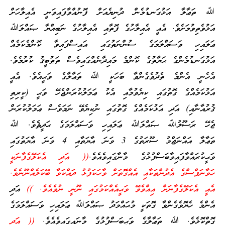
ﷲ ތަޢާލާ އަޅުގަނޑުމެން ދުނިޔެއަށް ފޮނުއްވާފައިވަނީ އެއިލާހަށް
އަޅުވެތިވުމަށެވެ. އެއީ އެއިލާހުގެ ފޮތާއި އެއިލާހުގެ ނަބިއްޔާ ޞައްލަﷲ
ޢަލައިހި ވަސައްލަމަގެ ސުންނަތުގައި އައިސްފައިވާ ކޮންމެކަމެއް
އަޅުގަނޑުމެންގެ ޙަޔާތުގެ ކޮންމެ މައިދާނެއްގައިވެސް ތަޠުބީޤު ކުރުމެވެ.
އެހެނީ އެންމެ ތެދުވެގެންވާ ބަހަކީ ﷲ ތަޢާލާގެ ވަޙީއެވެ. އެއީ
އަޅުކަމެއްގެ ގޮތުގައި ކިޔެވުމާއި އެކު ޢަމަލުކުރަންޖެހޭ ވަޙީ (ކީރިތި
ޤުރުއާނާއި) އަދި އަޅުކަމެއްގެ ގޮތުގައި ނުކިޔެވޭ ނަމަވެސް ޢަމަލުކުރަން
ޖެހޭ ރަސޫލުﷲ ޞައްލަﷲ ޢަލައިހި ވަސައްލަމަގެ ޙަދީޘެވެ. ﷲ
ތަޢާލާ އައްނަޖްމު ސޫރަތުގެ 3 ވަނަ އާޔަތާއި 4 ވަނަ އާޔަތުގައި
ވަޙީކުރައްވާފައިވާބަސްފުޅުގެ މާނާގައިވެއެވެ.
(( އަދި އެކަލޭގެފާނަކީ
ހަވާނަފްސްގެ އެދުންތަކާއި އެއްގޮތަށް ވާހަކަފުޅު ދައްކަވާ ބޭކަލެއްނޫނެވެ.
އެއީ އެކަލޭގެފާނަށް އިއްވެވޭ ވަޙީއެއްކަމުގައި ނޫނީ ނުވެއެވެ. ))
އަދި
އެންމެ ހެޔޮވެގެންވާ ގޮތަކީ މުޙައްމަދު ޞައްލަﷲ ޢަލައިހި ވަސައްލަމަގެ
ގޮތްކޮޅެވެ. ﷲ ތަޢާލާގެ ވަޙީބަސްފުޅުގެ މާނައިގައިވެއެވެ.
(( އަދި