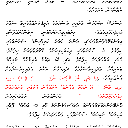
މުޖްތަމަޢުއަށް ގެއްލުންވާކަމެއް ﷲ ތަޢާލާ ދެއްކެވި ނަމޫނާގައި
ނުވާނެކަން ކަށަވަރެވެ.
ރަސޫލުﷲ ޞައްލަﷲ ޢަލައިހި ވަސައްލަމަ ޙަދީޘްކުރައްވާފައިވާ ޞައްޙަ
ޙަދީޘެއްގައިވެއެވެ. ތިޔަބައިމީހުންނަށްވަނީ ތިމަންކަލޭގެފާނާއި
ތިމަންކަލޭގެފާނަށްފަހުގައި އަންނަ ހަތަރު ޚަލީފާއިންގެ ސުންނަތުގައި
ހިފުމެވެ. އެ ސުންނަތުގައި ތިޔަބައިމީހުންގެ ކޮލުދަތްތަކުން ހިފާށެވެ.
އެބަހީ ވަރުގަދައަށް ހިފާށެވެ. އަދި ﷲ ތަޢާލާ އެއިލާހުގެ ނަބިއްޔާ
ޒަކަރިއްޔާ ޢަލައިހިއްސަލާމްގެ ދަރިކަލުން ޔަޙްޔާ ޢަލައިހިއްސަލާމަށް
އެންގެވިއެވެ. (
(يَا يَحْيَىٰ خُذِ الْكِتَابَ بِقُوَّةٍ … )) ﴿
١٢
﴾ سورة
مريم މާނަ: ” އޭ ޔަޙްޔާ ގެފާނެވެ! ކަލޭގެފާނު ފޮތުގައި ވަރުގަދައަށް
ހިފަހައްޓަވާށެވެ! “
އެހެންކަމުން މަގުގެއްލިގެން
ދާންބޭނުންނުވާކަމުގަވާނަމަ އަޅުގަނޑުމެންނަށް އޮތީ ﷲ ތަޢާލާގެ ފޮތާއި
އެއިލާހުގެ ނަބިއްޔާގެ ސުންނަތުގައި ވަރުގަދައަކަށް ހިފުމެވެ.