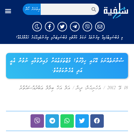
އިތުރަށް ހޯދާ
މި ވެބްސައިޓުގައިވާ ލިޔުންތައް ނަކަލު ކުރާނަމަ މި ވެބްސައިޓަށާއި ލިޔުންތެރިއާއަށް ހަވާލާދެއްވާ!
ސުންނަތެއްނަމަ އޭގައި ހިފާށެވެ! މުޖްތަމަޢުއަށް ފައިދާވުމާއި ނުވުން އެއީ
އަދި އެހެންކަމެކެވެ.
18 މޭ 2012
/
އެހެނިހެން
,
ދީން
/
އަލް އަޚް ބިލާލް ޢަބްދުއްސައްތާރު