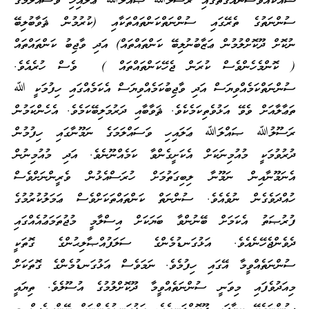
ޝައްކެއްވެސްނެއްގޮތުގައި ރަސޫލުﷲ ޞައްލަﷲ ޢަލައިހި ވަސައްލަމަގެ
ސުންނަތުގެ ތެރޭގައި ސުންނަތްކަންތައްތަކާއި (ކުރުމުން ޘަވާބުލިބޭ
ނުކޮށް ދޫކޮށްލުމުން ޢަޒާބުނުލިބޭ ކަންތައްތައް) އަދި ވާޖިބު ކަންތައްތައް
( ކޮންމެހެންވެސް ކުރަން ޖެހޭކަންތައްތައް ) ވެސް ހުރެއެވެ.
ސުންނަތްކަމެއްވިޔަސް އަދި ވާޖިބުކަމެއްވިޔަސް އެކަމެއްގައި ހިފުމަކީ ﷲ
ތަޢާލާއަށް ވެވޭ އަޅުވެތިކަމެކެވެ. ޘަވާބާއި ދަރުމަލިބޭކަމެވެ. އެހެންކަމުން
ރަސޫލުﷲ ޞައްލަﷲ ޢަލައިހި ވަސައްލަމަގެ ނަމޫނާގައި ހިފުމުން
ދުރުވުމަކީ މުއުމިނަކަށް އެކަށީގެންވާ ކަމެއްނޫނެވެ. އަދި މުއުމިނުން
އެނަމޫނާއިން ނަމޫނާ ލިބިގަތުމަށް ހުރަސްއެޅުން ވެރީންނަށްވެސް
ހުއްދަވެގެން ނުވެއެވެ. ސުންނަތް ކަންތައްތަކަށްވެސް ޢަމަލުކުރުމުގެ
ފުރުޞަތު އެކަމަށް ބޭނުންވާ ބަޔަކަށް އިސްލާމީ މުޖުތަމަޢުއެއްގައި
ދެވެންޖެހޭނެއެވެ. އަޅުގަނޑުމެންގެ ސަލަފުއްޞާލިޙުންގެ ގޮތަކީ
ސުންނަތެއްވީމާ އޭގައި ހިފުމެވެ. ނަމަވެސް އަޅުގަނޑުމެންގެ ގޮތަކަށް
މިއަދުވެފައި މިވަނީ ސުންނަތެއްވީމާ ދޫކޮށްލުމުގެ އުސޫލެވެ. ތިޔައީ