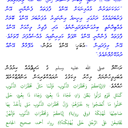
-فذبه عنه.)) މާނައީ: އިބްނު މަސްޢޫދު رضي الله عنه ވިދާޅުވިއެވެ.
“ހަމަކަށަވަރުން މުއުމިނަކަށް އޭނާގެ ފާފަތައް ފެންނާނީ، އޭނާ
ފަރުބަދައެއްގެ ދަށުގައި އިށީނދެ އިންނައިރު އެފަރުބަދަ އޭނާގެ ބޮލަށް
ވެއްޓިދާނެތީ ބިރުގަންނަފަދައިންނެވެ. އަދި ފާޖިރު މީހާއަށް އޭނާގެ
ފާފަތައް ފެންނާނީ އޭނާގެ ނޭފަތް ކައިރިންދިޔަ މެއްސެއްފަދަ ގޮތަށެވެ.
އޭނާ މިފަދައިން –
އެބަހީ: އޭނާގެ އަތުން
– އެފޮޅާލާ އޭނާއާ
ދުރުކޮށްލާނެއެވެ.”
ރަސޫލާ صلى الله عليه وسلم ގެ ޙަދީޘްއެއް ކިޔުމުން
އެބައިމީހުންނަށް މިހާރު މިކަމުގެ ނުރައްކާތެރިކަން އަންދާޒާކުރެވޭ
ހެއްޔެވެ.
((إِيَّاكُمْ وَمُحَقَّرَاتِ الذُّنُوبِ، فَإِنَّمَا مَثَلُ مُحَقَّرَاتِ الذُّنُوبِ
كَمَثَلِ قَوْمٍ نَزَلُوا بَطْنَ وَادٍ، فَجَاءَ ذَا بِعُودٍ، وَجَاءَ ذَا بِعُودٍ، حَتَّى
حَمَلُوا مَا أَنْضَجُوا بِهِ خُبْزَهُمْ، وَإِنَّ مُحَقَّرَاتِ الذُّنُوبِ مَتَى يَأْخُذْ بِهَا
صَاحِبُهَا تُهْلِكْهُ (وفي رواية) إِيَّاكُمْ وَمُحَقَّرَاتِ الذُّنُوبِ فَإِنَّهُنَّ
يَجْتَمِعْنَ عَلَى الرَّجُلِ حَتَّى يُهْلِكْنَهُ)) رواه أحمد، صحيح الجامع