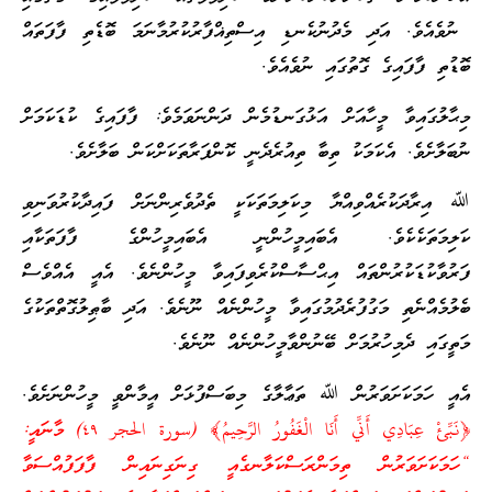
ނުވެއެވެ. އަދި މެދުނުކެނޑި އިސްތިޣްފާރުކުރުމާނަމަ ބޮޑެތި ފާފަތައް
ބޮޑުތި ފާފައިގެ ގޮތުގައި ނުވެއެވެ.
މިޙާލުގައިވާ މީހާއަށް އަޅުގަނޑުމެން ދަންނަވަމެވެ: ފާފައިގެ ކުޑަކަމަށް
ނުބަލާށެވެ. އެކަމަކު ތިބާ ތިއުރެދެނީ ކޮންފަރާތަކަށްކަން ބަލާށެވެ.
ﷲ އިރާދަކުރެއްވިއްޔާ މިކަލިމަތަކަކީ ތެދުވެރިންނަށް ފައިދާކުރުވަނިވި
ކަލިމަތަކެކެވެ. އެބައިމީހުންނީ އެބައިމީހުންގެ ފާފަތަކާއި
ފަރުވާކުޑަކުރުންތައް އިޙްސާސްކުރެވިފައިވާ މީހުންނެވެ. އެއީ އެއްވެސް
ބެލުމެއްނެތި މަގުފުރެދުމުގައިވާ މީހުންނެއް ނޫނެވެ. އަދި ބާޠިލުގޮތްތަކުގެ
މަތީގައި ދެމިހުރުމަށް ބޭނުންވާމީހުންނެއް ނޫނެވެ.
އެއީ ހަމަކަށަވަރުން ﷲ ތަޢާލާގެ މިބަސްފުޅަށް އީމާންވީ މީހުންނަށެވެ.
﴿نَبِّئْ عِبَادِي أَنِّي أَنَا الْغَفُورُ الرَّحِيمُ﴾ (سورة الحجر ٤٩) މާނައީ:
“ހަމަކަށަވަރުން ތިމަންރަސްކަލާނގެއީ ގިނަގިނައިން ފާފަފުއްސަވާ