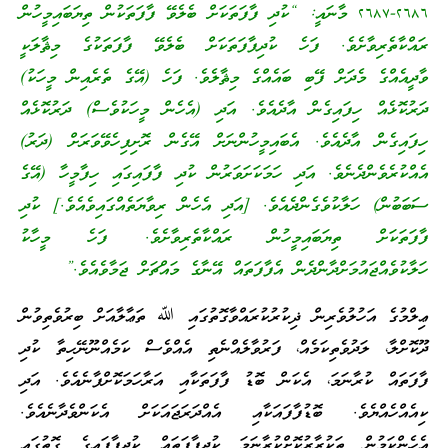
٢٦٨٦-٢٦٨٧ މާނައީ: “ކުދި ފާފަތަކަށް ބެލެވޭ ފާފަތަކުން ތިޔަބައިމީހުން
ރައްކާތެރިވާށެވެ. ފަހެ ކުދިފާފަތަކަށް ބެލެވޭ ފާފަތަކުގެ މިޘާލަކީ
ވާދީއެއްގެ މެދަށް ފޭބި ބައެއްގެ މިޘާލެވެ. ފަހެ (އޭގެ ތެރެއިން މީހަކު)
ދަރުކޮޅެއް ހިފައިގެން އާދެއެވެ. އަދި (އެހެން މީހަކުވެސް) ދަރުކޮޅެއް
ހިފައިގެން އާދެއެވެ. އެބައިމީހުންނަށް އޭގެން ރޮށިފިހެވޭވަރަށް (ދަރު)
އެއްކުރެވެންދެނެވެ. އަދި ހަމަކަށަވަރުން ކުދި ފާފައިގައި ހިފާމީހާ (އޭގެ
ސަބަބުން) ހަލާކުވެގެންދެއެވެ. [އަދި އެހެން ރިވާޔަތެއްގައިވެއެވެ.] ކުދި
ފާފަތަކަށް ތިޔަބައިމީހުން ރައްކާތެރިވާށެވެ. ފަހެ މީހާކު
ހަލާކުވެއްޖައުމަށްދާންދެން އެފާފަތައް އޭނާގެ މައްޗަށް ޖަމާވެއެވެ.”
ޢިލްމުގެ އަހުލުވެރިން ޛިކުރުކުރައްވާގޮތުގައި ﷲ ތަޢާލާއަށް ބިރުވެތިވުން
ދޫކޮށްލާ، ލަދުވެތިކަމެއް، ފަރުވާލެއްނެތި އެއްވެސް ކަމެއްނޫނޭހިތާ ކުދި
ފާފަތައް ކުރާނަމަ، އެކަން ބޮޑު ފާފަތަކާއި އަރާހަމަކޮށްފާނެއެވެ. އަދި
ކިއެއްހެއްޔެވެ. ބޮޑުފާފައަކާއި އެއްދަރަޖައަކަށް އެކަންވެދާނެއެވެ.
އެހެންކަމުން ތަކުރާރުކޮށްކުރާނަމަ ކުދިފާފަތައް ކުދިފާފައިގެ ގޮތުގައި