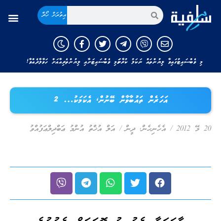
އިތުރަށް ހޯދާ
މި ވެބްސައިޓުގައިވާ ލިޔުންތައް ނަކަލު ކުރާނަމަ މި ވެބްސައިޓަށާއި ލިޔުންތެރިއާއަށް ހަވާލާދެއްވާ!
އަހަރެން ތައުބާވާން ބޭނުން، އެކަމަކު… 2
20 މޭ 2012
/
އެހެނިހެން
,
ދީން
/
އަލް އުޚްތު އުންމު ޢަބްދިލްޢަފުއްވު