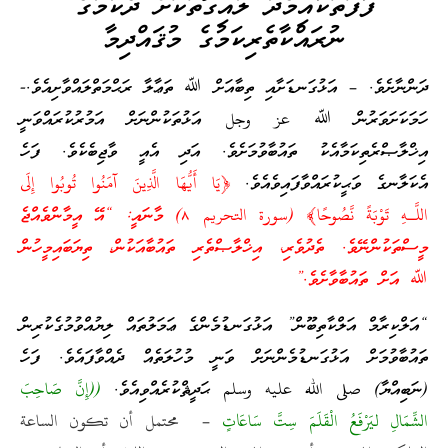
ފާފަތަކާއިމެދު ލުއިގޮތަކަށް ދެކުމުގެ
ނުރައްކާތެރިކަމުގެ މުޤައްދިމާ
ދަންނާށެވެ. – އަޅުގަނޑަށާއި ތިބާއަށް ﷲ ތަޢާލާ ރަޙްމަތްލައްވާށިއެވެ.-
ހަމަކަށަވަރުން ﷲ عز وجل އަޅުތަކުންނަށް އަމުރުކުރައްވަނީ
އިޚްލާޞްރެތިކަމާއެކު ތައުބާވުމަށެވެ. އަދި އެއީ ވާޖިބެކެވެ. ފަހެ
އެކަލާނގެ ވަޙީކުރައްވާފައިވެއެވެ.
﴿يَا أَيُّهَا الَّذِينَ آمَنُوا تُوبُوا إِلَى
اللَّـهِ تَوْبَةً نَّصُوحًا﴾ (سورة التحريم ٨) މާނައީ: “އޭ އީމާންވެއްޖެ
މީސްތަކުންނޭވެ. ތެދުވެރި، އިޚްލާޞްތެރި ތައުބާއަކުން، ތިޔަބައިމީހުން
ﷲ އަށް ތައުބާވާށެވެ.”
“އަލްކިރާމް އަލްކާތިބޫން” އަޅުގަނޑުމެންގެ ޢަމަލުތައް ލިޔުއްވުމުގެކުރިން
ތައުބާވުމަށް އަޅުގަނޑުމެންނަށް ވަނީ މުހުލަތެއް ދެއްވާފައެވެ. ފަހެ
(ނަބިއްޔާ) صلى الله عليه وسلم ޙަދީޘްކުރެއްވިއެވެ.
((إِنَّ صَاحِبَ
الشِّمَالِ ليَرْفَعُ الْقَلَمَ سِتَّ سَاعَاتٍ
– محتمل أن تكون الساعة