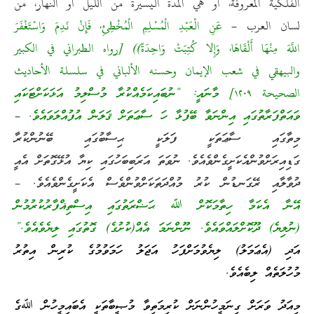
الفلكية المعروفة، أو هي المدة اليسيرة من الليل أو النهار، من
لسان العرب –
عَنِ الْعَبْدِ الْمُسْلِمِ الْمُخْطِئِ، فَإِنْ نَدِمَ وَاسْتَغْفَرَ
اللَّهَ مِنْهَا أَلْقَاهَا، وَإِلا كُتِبَتْ وَاحِدَةً)) [رواه الطبراني في الكبير
والبيهقي في شعب الإيمان وحسنه الألباني في سلسلة الأحاديث
الصحيحة ١٢٠٩] މާނައީ: “ނުބައިކަމެއްކުރާ މުސްލިމު އަޅަކަށްޓަކައި
ވައަތްފަރާތުގައި އިންނަވާ ބޭފުޅާ ހަ ސާޢަތަށް ޤަލަން އުފުއްލަވައެވެ.
–
މިތާގައި ސާޢަތަކީ ފަލަކީ ޙިސާބުގައި ބޭނުންކުރާ
ގަޑިއިރަށްވުންއެކަށީގެންވެއެވެ. ނުވަތަ އަރަބިބަހުގައި ކިޔާ އުޅޭގޮތަށް އެއީ
ދުވާލާއި ރޭގަނޑުން ކުރު މުއްދަތަކަށްވުންވެސް އެކަށީގެންވެއެވެ. –
އޭނާ އެކަމާ ހިތާމަކޮށް ﷲ ޙަޟްރަތުގައި އިސްތިޣްފާރުކުރުމުން
(ނުލިޔެ) ދޫކޮށްލައްވައެވެ. ނޫންނަމަ އެއް(ކުށުގެ) ގޮތުގައި ލިޔެވެއެވެ.”
އަދި (އެޢަމަލު) ލިޔެވުމަށްފަހު އަޖަލު ހަމަވުމުގެ ކުރިން އިތުރު
މުހުލަތެއް ލިބެއެވެ.
މިއަދު ވަރަށް ގިނަމީހުންނަށް ކުރިމަތިވާ މުޞީބާތަކީ އެބައިމީހުން ﷲގެ