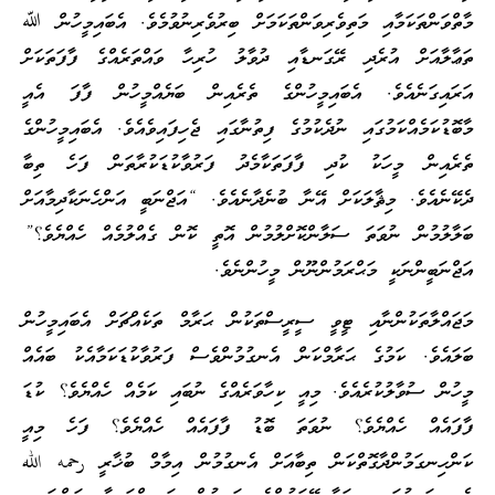
މާތްވަންތަކަމާއި މަތިވެރިވަންތަކަމަށް ބިރުވެރިނުވުމެވެ. އެބައިމީހުން ﷲ
ތަޢާލާއަށް އުރެދި ރޭގަނޑާއި ދުވާލު ހުރިހާ ވައްތަރެއްގެ ފާފަތަކަށް
އަރައިގަނެއެވެ. އެބައިމީހުންގެ ތެރެއިން ބަޔެއްމީހުން ފާފަ އެއީ
މާބޮޑުކަމެއްކަމުގައި ނުދެކުމުގެ ފިތުނާގައި ޖެހިފައިވެއެވެ. އެބައިމީހުންގެ
ތެރެއިން މީހަކު ކުދި ފާފަތަކާމެދު ފަރުވާކުޑަކުރާތަން ފަހެ ތިބާ
ދެކޭނެއެވެ. މިޘާލަކަށް އޭނާ ބުނެދާނެއެވެ. “އަޖްނަބީ އަންހެނަކާދިމާއަށް
ބަލާލުމުން ނުވަތަ ސަލާންކޮށްލުމުން އޮތީ ކޮން ގެއްލުމެއް ހެއްޔެވެ؟”
އަޖްނަބީންނަކީ މަޙްރަމުންނޫން މީހުންނެވެ.
މަޖައްލާތަކުންނާއި ޓީވީ ސީރީސްތަކުން ޙަރާމް ތަކެއްޗަށް އެބައިމީހުން
ބަލައެވެ. ކަމުގެ ޙަރާމްކަން އެނގުމުންވެސް ފަރުވާކުޑަކަމާއެކު ބައެއް
މީހުން ސުވާލުކުރެއެވެ. މިއީ ކިހާވަރެއްގެ ނުބައި ކަމެއް ހެއްޔެވެ؟ ކުޑަ
ފާފައެއް ހެއްޔެވެ؟ ނުވަތަ ބޮޑު ފާފައެއް ހެއްޔެވެ؟ ފަހެ މިއީ
ކަންހިނގަމުންދާގޮތްކަން ތިބާއަށް އެނގުމުން އިމާމް ބުޚާރީ رحمه الله