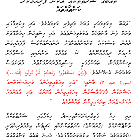
ތައުބާގެ ޝަރުޠުތަކާއި އެކަން ފުރިހަމަކުރާ
ކަންތައްތައް
“ތައުބާ” މިކަލިމައަކީ ވަރަށް މަތިވެރި ކަލިމައެކެވެ. އަދި މިކަލިމާގައި
ވަރަށް ފުން މާނަތަކެއް އެކުލެވިގެންވެއެވެ. އެއީ ގިނަމީހުން ހީކުރާގޮތަށް
ދުލުން ބަސްތަކެއް ބޭރުކޮށްލުމަށްފަހު ދެންއަނެއްކާވެސް ފާފައާއިގެން
ކުރިއަށް ދިއުމެއްނޫނެވެ. ﷲ ތަޢާލާގެ އަންނަނިވި ބަސްފުޅަށް
ވިސްނާލުމުން، ތައުބާވުމަކީ އިސްތިޣުފާރުކުރުމަށްވުރެ މާތަނަވަސް
ކަމެއްކަން އެނގޭނެއެވެ.
﴿وَأَنِ اسْتَغْفِرُوا رَبَّكُمْ ثُمَّ تُوبُوا إِلَيْهِ…﴾
(سورة هود ٣) މާނައީ: “އަދި ތިޔަބައިމީހުންގެ ވެރިރަސްކަލާނގެ
ޙަޟްރަތުން ފާފަފުއްސެވުން ތިޔަބައިމީހުން އެދޭށެވެ. އަދި އެއަށްފަހު
އެކަލާނގެއަށް ތިޔަބައިމީހުން ތައުބާވާށެވެ. …”
މިއީ މިހާ މަތިވެރިކަމަކަށްވީހިނދު މިކަމުގައި ޝަރުޠުތަކެއް
ވާންޖެހޭނެއެވެ. (ޤުރުއާނުގެ) އާޔަތްތަކުންނާއި ޙަދީޘުން، ޢިލްމުވެރިންވަނީ
ޝަރުޠުތަކެއް ނަންގަވާ ޛިކުރުކުރައްވާފައެވެ. އެއިން ބައެއް ކަންތައްތައް