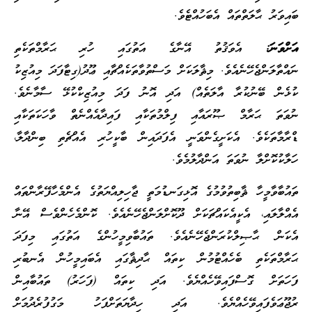
ބައިވަރު ޙާލަތްތައް އެބަހުއްޓެވެ.
އަށްވަނަ:
އެވަޤުތު އޭނާގެ އަތުގައި ހުރި ޙަރާމްތަކެތި
ނައްތާލަންޖެހޭނެއެވެ. މިޘާލަކަށް މަސްތުވާތަކެއްޗާއި ޢޫދު(ގިޓާފަދަ މިއުޒިކު
ކުޅެން ބޭނުކުރާ އާލަތެއް) އަދި އޮނު ފަދަ މިއުޒިކްކުޅޭ ސާމާނެވެ.
ނުވަތަ ޙަރާމް ޞޫރައާއި ފިލްމުތަކާއި ފައިދާއެއްނެތް ވާހަކަތަކާއި
ޑްރާމާތަކެވެ. އެކަށީގެންވަނީ އެފަދައިން ބާކީހުރި އެއްޗެތި ބިންދާލާ،
ހަލާކުކޮށްލާ ނުވަތަ އަންދާލުމެވެ.
ތައުބާވާމީހާ ޘާބިތުވުމުގެ އޮޅިގަނޑުމަތީ ޖާހިލިއްޔަތުގެ އެންމެހާފޭރާންތައް
އެއްލާލައި، އެކީއެކައްޗަކަށް ދޫކޮށްލަންޖެހޭނެއެވެ. ކޮންމެހެންވެސް އޭނާ
އެކަން ޙާޞިލްކުރަންޖެހޭނެއެވެ. ތައުބާވިމީހުންގެ އަތުގައި މިފަދަ
ޙަރާމްތަކެތި ބެހެއްޓުމުން ކިތައް ޙާދިޘާގައި އެބައިމީހުން އެނބުރި
ފަހަތަށް ގޮސްފައިވޭހެއްޔެވެ. އަދި ކިތައް (ފަހަރު) ތައުބާއިން
ރުޖޫޢަވެފައިވޭހެއްޔެވެ. އަދި ހިދާޔަތަށްފަހު މަގުފުރެދުމަށް