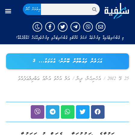
އިތުރަށް ހޯދާ
މި ވެބްސައިޓުގައިވާ ލިޔުންތައް ނަކަލު ކުރާނަމަ މި ވެބްސައިޓަށާއި ލިޔުންތެރިއާއަށް ހަވާލާދެއްވާ!
އަހަރެން ތައުބާވާން ބޭނުން، އެކަމަކު… 3
25 މޭ 2012
/
އެހެނިހެން
,
ދީން
/
އަލް އުޚްތު އުންމު ޢަބްދިލްޢަފުއްވު