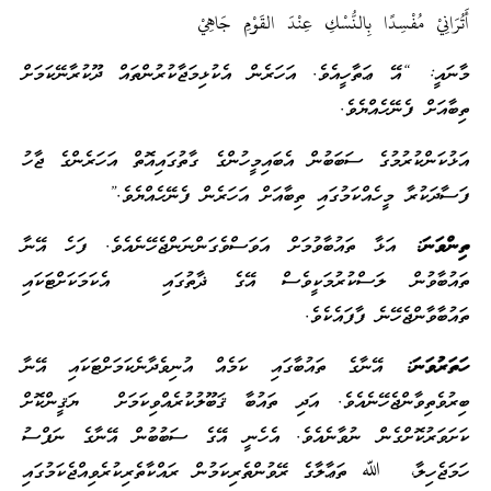
أَتُرَانِيْ مُفْسِدًا بِالنُّسْكِ عِنْدَ القَوْمِ جَاهِيْ
މާނައީ: “އޭ ޢަތާހީއެވެ. އަހަރެން އެކުޅިމަޖާކުރުންތައް ދޫކުރާނޭކަމަށް
ތިބާއަށް ފެނޭހެއްޔެވެ.
އަޅުކަންކުރުމުގެ ސަބަބުން އެބައިމީހުންގެ ގާތުގައިއޮތް އަހަރެންގެ ޖާހު
ފަސާދަކުރާ މީހެއްކަމުގައި ތިބާއަށް އަހަރެން ފެނޭހެއްޔެވެ.”
ތިންވަނަ:
އަޅާ ތައުބާވުމަށް އަވަސްވެގަންނަންޖެހޭނެއެވެ. ފަހެ އޭނާ
ތައުބާވުން ލަސްކުރުމަކީވެސް އޭގެ ޛާތުގައި އެކަމަކަށްޓަކައި
ތައުބާވާންޖެހޭނެ ފާފައެކެވެ.
ހަތަރުވަނަ:
އޭނާގެ ތައުބާގައި ކަމެއް އުނިވެދާނެކަމަށްޓަކައި އޭނާ
ބިރުވެތިވާންޖެހޭނެއެވެ. އަދި ތައުބާ ޤަބޫލުކުރެއްވިކަމަށް ޔަޤީންކޮށް
ކަށަވަރުކޮށްގެން ނުވާނެއެވެ. އެހެނީ އޭގެ ސަބުބުން އޭނާގެ ނަފްސު
ހަމަޖެހިލާ، ﷲ ތަޢާލާގެ ރޭވުންތެރިކަމުން ރައްކާތެރިކުރެވިއްޖެކަމުގައި