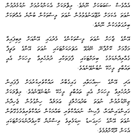
އެއްވެސް ސަބަބަކަށް ނޫނެވެ. މިޘާލަކަށް އެކަންކުރުމަށް ނުކުޅެދުމުން
ނުވަތަ އެކަމަށް ރުޖޫޢަނުވެވުމުން ނުވަތަ މީސްތަކުން ބުނާނެ އެއްޗަކަށް
ބިރުގަތުމަކުން ނޫނެވެ.
އޭނާގެ ޖާހަށް ނުވަތަ މީސްތަކުންގެ މެދުގައި އޭނާއަށް ލިބިފައިވާ
މަޤާމަށް ކޮށްފާނޭ ނޭދެވޭ އަޘަރަކަށްޓަކައި ނުވަތަ އޭނާގެ ވަޡީފާ
ގެއްލިދާނެކަމުގެ ބިރަށްޓަކައި ފާފަތަކާއި ދުރުހެލިވާ މީހަކަށް އެއީ
ތައުބާވީ މީހެކޭ ނުބުނެވޭނެއެވެ.
އަދި އޭނާގެ ޞިއްޙަތާއި ގައިގެބާރު ރައްކާތެރިކުރުމަށް ފާފައިން
ދުރުހެލިވާ މީހަކަށް އެއީ ތައުބާވީ މީހެކޭ ނުބުނެވޭނެއެވެ. މިޘާލަކަށް
ޒިނޭކުރުމުން ނުވަތަ ބަދުއަޚުލާޤީ ޢަމަލެއް ހިންގުމުން ޖެހިދާނެ
ގައިންގައިންއަރާ، ފާޙިޝް، ނުރައްކާތެރި ބައްޔަކުން ރައްކާތެރިވުމުގެގޮތުން
ނުވަތަ އޭނާގެ ހަށިގަނޑު ނިކަމެތިވެ ވިސްނުން ކޮށިވެދާނެކަމަށްޓަކައި
އެކަން ދޫކޮށްލުމެވެ.