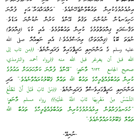
އިރުއެރުމުގެކުރިން ތައުބާވާންޖެހޭނެއެވެ. “އަލްޣަރްޣަރާ”އަކީ ފުރާނަ
ހަށިގަނޑުން ނުކުންނަ ވަޤުތު އޭނާގެ ކަރުން ނުކުންނަ އަޑެވެ.
މަޤްޞަދަކީ ޤިޔާމަތްވުމުގެ ކުރިން ތައުބާވުމެވެ. އެއީ ކުޑަ (ޤިޔާމަތް)
ނުވަތަ ބޮޑު (ޤިޔާމަތަށް) ވިޔަސްމެއެވެ.1 އެއީ ނަބިއްޔާ صلى الله
عليه وسلم ގެ އަންނަނިވި ޙަދީޘްގައިވާ ފަދައިންނެވެ.
((من تاب إلى
الله قبل أن يغرغر قبل الله منه ((رواه أحمد والترمذي،
صحيح الجامع ٦١٣٢ މާނައީ: “އޭނާގެ ފުރާނަ ކަރާހަމައަށް އައުމުގެ
ކުރިން ތައުބާވެއްޖެމީހާގެ ތައުބާ ﷲ ތަޢާލާ ޤަބޫލުކުރައްވާނެއެވެ.”
އަދި
އަންނަނިވި ޙަދީޘްގައިވެސްވާ ފަދައިންނެވެ.
((مَنْ تَابَ قَبْلَ أَنْ تَطْلُعَ
الشَّمْسُ مِنْ مَغْرِبِهَا تَابَ اللَّهُ عَلَيْهِ)) رواه مسلم މާނައީ:
“ހުޅަނގުފަރާތުން އިރުއެރުމުގެކުރިން ތައުބާވެއްޖެމީހާގެ ތައުބާ ﷲ
ތަޢާލާ ޤަބޫލުކުރައްވާނެއެވެ.”
-ނުނިމޭ-