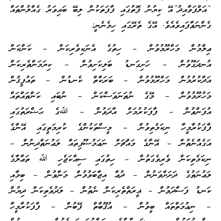
“އަލްފަވާއިދު”އޭ ކިޔުނު ފޮތުގައި ފާފަތަކުން ލިބޭ ބައިވަރު ގެއްލުންތައް
ގެންނަވާފައިވެއެވެ. އޭގެ ތެރޭގައި ހިމެނެނީ:
ޢިލްމުން މަހްރޫމުވުން – ހިތުގެ އެނަކިވެރިކަން – ކަންކަން
އުނދަގޫވުން – ހަށިގަނޑު ބަލިކަށިވުން – ކިޔަމަންތެރިކަން
އަދާކުރުމުން މަހްރޫމުވުން – ބަރަކާތް ކެނޑުން – ތައުފީޤުން
މަހުރޫމުވުން – މޭގެ ނުތަނަވަސްކަން – ނުބައި ކަންތައްތައް
އުފަންވުން – ފާފަކުރުމަށް އާދަވުން – ﷲގެ ޙަޟްރަތުގައި
ފާފަކުރާމީހާ ނިކަމެތިވުން – މީސްތަކުންގެ ކުރިމަތީގައި އޭނާގެ
އަގެއްނެތުން – އޭނާގެ މައްޗަށް ނަޢަމުސޫފިތައް ލަޢުނަތްދިނުން –
ނިކަމެތިކަން ވެރިވެގަތުން – ހިތުގައި ސިއްކަޖެހި ﷲ ތަޢާލާގެ
ލަޢުނަތުގެ ދަށަށްވަނުން – ދުޢާ އިޖާބަވުމުން މަނާވުން – ބިމާއި
ކަނޑު ފަސާދަވުން – ޣީރަތްތެރިކަން ނެތުން – ލަދުވެތިކަން ދިޔުން
– ނިޢުމަތްތައް ބީވުން – އުޤޫބާތް ފޭބުން – ފާފަކުރާމީހާ