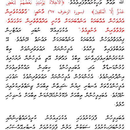
ﷲ ތަޢާލާ ވަޙީކުރައްވާފައިވެއެވެ.
﴿الْأَخِلَّاءُ يَوْمَئِذٍ بَعْضُهُمْ لِبَعْضٍ
عَدُوٌّ إِلَّا الْمُتَّقِينَ﴾ (سورة الزخرف ٦٧) މާނައީ: “ގާތްއެކުވެރިން
އެދުވަހުން އެއްބަޔަކު އަނެއްބަޔަކަށް ވާހުށީ ޢަދާވާތްތެރިން ކަމުގައެވެ.
ތަޤުވާވެރިން މެނުވީއެވެ.”
އެކުގައިއުޅޭ ނުބައި ރައްޓެހިން
ޤިޔާމަތްދުވަހުން އެއްބަޔަކު އަނެއްބަޔަކަށް ލަޢުނަތް ދޭނެއެވެ. އޭ
ތައުބާވެފައިވާ މީހާއެވެ. އެމީހުންނަށް ދަޢުވަތުދިނުމަށް ތިބާ
ނުކުޅަދުންތެރިވެފައިވާނަމަ ތިބާގެ މައްޗަށް އޮތީ އެމީހުންނާ ދުރުހެލިވެ
ގުޅުންކަނޑާލާ އަދި އެބައިމީހުންގެ ކިބައިން ރައްކާތެރިވުމަށް
އިންޛާރުދިނުމެވެ. އެހެންކަމުން އެމީހުންނަށް ދަޢުވަތުދިނުމުގެ ނަމުގައި
އެމީހުންގެގާތަށް އެނބުރި ދިޔުން ޝައިޠާނާ ތިބާއަށް ޒީނަތްތެރިކުރުވިޔަ
ނުދޭށެވެ. އެބައިމީހުންނާ ތިބާއަށް ދެކޮޅުނުހެދޭނެކަން ތިބާއަށް އެނގިހުރި
ޙާލެވެ.
އެބައިމީހުން ފާފަކުރުމުގައި އެކުގައިއުޅުނު ކުރީގެރައްޓެހިންނާއި
ގުޅުންބަދަހިކުރުމުގެ ސަބަބުން އަލުން ފާފަކުރުމަށް އެނބުރިގޮއްސަހުރި