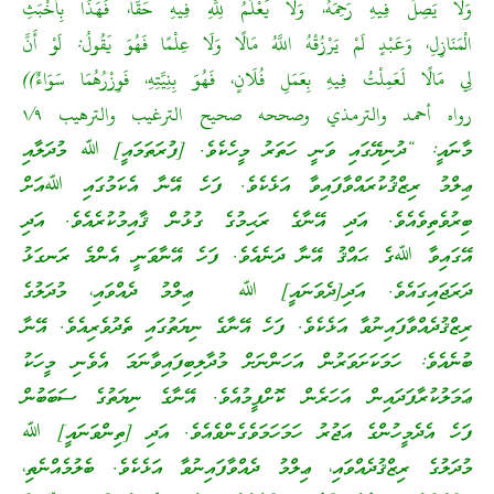
وَلَا يَصِلُ فِيهِ رَحِمَهُ، وَلَا يَعْلَمُ لِلَّهِ فِيهِ حَقًّا، فَهَذَا بِأَخْبَثِ
الْمَنَازِلِ، وَعَبْدٍ لَمْ يَرْزُقْهُ اللَّهُ مَالًا وَلَا عِلْمًا فَهُوَ يَقُولُ: لَوْ أَنَّ
لِي مَالًا لَعَمِلْتُ فِيهِ بِعَمَلِ فُلَانٍ، فَهُوَ بِنِيَّتِهِ، فَوِزْرُهُمَا سَوَاءٌ))
رواه أحمد والترمذي وصححه صحيح الترغيب والترهيب ١/٩
މާނައީ: “ދުނިޔޭގައި ވަނީ ހަތަރު މީހެކެވެ. [ފުރަތަމައީ] ﷲ މުދަލާއި
ޢިލްމު ރިޒްޤުކުރައްވާފައިވާ އަޅެކެވެ. ފަހެ އޭނާ އެކަމުގައި ﷲއަށް
ބިރުވެތިވެއެވެ. އަދި އޭނާގެ ރަޙިމުގެ ގުޅުން ޤާއިމުކުރެއެވެ. އަދި
އޭގައިވާ ﷲގެ ޙައްޤު އޭނާ ދަނެއެވެ. ފަހެ އޭނާވަނީ އެންމެ ރަނގަޅު
ދަރަޖައިގައެވެ. އަދި[ދެވަނައީ] ﷲ ޢިލްމު ދެއްވައި، މުދަލުގެ
ރިޒްޤުދެއްވާފައިނުވާ އަޅެކެވެ. ފަހެ އޭނާގެ ނިޔަތުގައި ތެދުވެރިއެވެ. އޭނާ
ބުނެއެވެ: ހަމަކަށަވަރުން އަހަންނަށް މުދާލިބިފައިވާނަމަ އެވެނި މީހަކު
ޢަމަލުކުރާފަދައިން އަހަރެން ކޮށްފީމުއެވެ. އޭނާގެ ނިޔަތުގެ ސަބަބުން
ފަހެ އެދެމީހުންގެ އަޖުރު ހަމަހަމަވެގެންވެއެވެ. އަދި [ތިންވަނައީ] ﷲ
މުދަލުގެ ރިޒްޤުދެއްވައި، ޢިލްމު ދެއްވާފައިނުވާ އަޅެކެވެ. ބެލުމެއްނެތި،