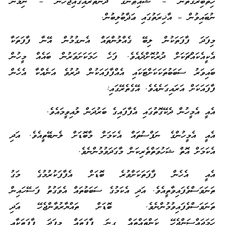
ހިތްބިރުގަތުން – ޝައިޠާނާގެ ދަންތުރައިގައިޖެހުން – ނިމުން
ނުބައިވުން – އާޚިރަތުގައި ޢަޛާބުލިބުން.
މިފަދަ ފާފަތަކުން ލިބޭ ގެއްލުންތައް އެނގުމުން އޭނާ ފާފަތަކާ
އެކީއެކައްޗަކަށް ދުރުކޮށްދެއެވެ. ފަހެ ހަމަކަށަވަރުން ބައެއް މީހުން
ބައިވަރު ސަބަބުތަކަކަށްޓަކައި އެއްފާފައަކުން ދުރުވެ އަނެއްކާ އެހެން
ފާފައަކަށް އަރައިގަނެއެވެ. އޭގެތެރޭގައި:
އެއީ އެމީހުން ދެކޭގޮތުގައި އެފާފައިގެ ބަރުދަން ލުއިވީމައެވެ.
އެއީ އެމީހުންގެ ނަފްސުތައް އެކަމަށް މާބޮޑަށް ލެނބޭތީއެވެ. އަދި
އެކަމަށް އޮތް ޝަހުވަތްތެރިކަން މާގަދަވުމުންނެވެ.
އެއީ އެހެން ފާފަތަކަށްވުރެ ބޮޑަށް އެފާފަކުރުމުގެ މަގު
ތަނަވަސްވެފައިވާތީއެވެ. އަދި އެކަމުގެ ސަބަބުތައް އެވަގުތު ފަސޭހައިން
ތަނަވަސްވެފައިވުމުންނެވެ. ބޮޑަށް ތައްޔާރުވާންޖެހޭ އަދި
ހަމަޖައްސަންޖެހޭ ކަންތައްތައް ގިނަ ފާފަތައް މިފަދަ ފާފަތަކާއި