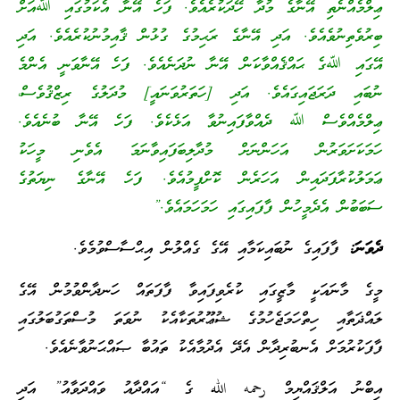
ޢިލްމެއްނެތި އޭނާގެ މުދާ ހޭދަކުރެއެވެ. ފަހެ އޭނާ އެކަމުގައި ﷲއަށް
ބިރުވެތިނުވެއެވެ. އަދި އޭނާގެ ރަޙިމުގެ ގުޅުން ޤާއިމުނުކުރެއެވެ. އަދި
އޭގައި ﷲގެ ޙައްޤެއްވާކަން އޭނާ ނުދަނެއެވެ. ފަހެ އޭނާވަނީ އެންމެ
ނުބައި ދަރަޖައިގައެވެ. އަދި [ހަތަރުވަނައީ] މުދަލުގެ ރިޒްޤުވެސް،
ޢިލްމެއްވެސް ﷲ ދެއްވާފައިނުވާ އަޅެކެވެ. ފަހެ އޭނާ ބުނެއެވެ.
ހަމަކަށަވަރުން އަހަންނަށް މުދާލިބަފައިވާނަމަ އެވެނި މީހަކު
ޢަމަލުކުރާފަދައިން އަހަރެން ކޮށްފީމުއެވެ. ފަހެ އޭނާގެ ނިޔަތުގެ
ސަބަބުން އެދެމީހުން ފާފައިގައި ހަމަހަމައެވެ.”
ދެވަނަ:
ފާފައިގެ ނުބައިކަމާއި އޭގެ ގެއްލުން އިޙްސާސްވުމެވެ.
މީގެ މާނައަކީ މާޒީގައި ކުރެވިފައިވާ ފާފަތައް ހަނދާންވުމުން އޭގެ
ލައްޛަތާއި ހިތްހަމަޖެހުމުގެ ޝުޢޫރުތަކާއެކު ނުވަތަ މުސްތަގުބަލުގައި
ފާފަކުރުމަށް އެނބުރިދާން އެދޭ އެދުމާއެކު ތައުބާ ޞައްޙަނުވާނެއެވެ.
އިބްނު އަލްޤައްޔިމް رحمه الله ގެ “އައްދާއު ވައްދަވާއު” އަދި