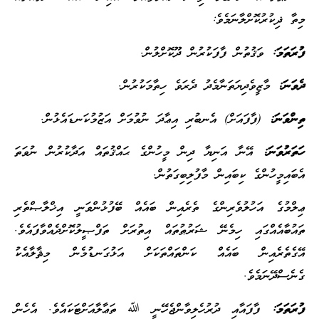
މިތާ ޛިކުރުކޮށްލާނަމެވެ:
ފުރަތަމަ:
ވަޤުތުން ފާފަކުރުން ދޫކޮށްލުން.
ދެވަނަ:
މާޒީވެދިޔަތަނާމެދު ދެރަވެ ހިތާމަކުރުން.
ތިންވަނަ:
(ފާފައަށް) އެނބުރި އިޢާދަ ނުވުމަށް އަޒުމުކަނޑައެޅުން.
ހަތަރުވަނަ:
އޭނާ އަނިޔާ ދިން މީހުންގެ ޙައްޤުތައް އަދާކުރުން ނުވަތަ
އެބައިމީހުންގެ ކިބައިން މާފުލިބިގަތުން.
ޢިލްމުގެ އަހުލުވެރިންގެ ތެރެއިން ބައެއް ބޭފުޅުންވަނީ އިޚްލާޞްތެރި
ތައުބާއެއްގައި ހިމެނޭ ޝަރުޠުތައް އިތުރަށް ތަފްޞީލުކޮށްދެއްވާފައެވެ.
އޭގެތެރެއިން ބައެއް ކަންތައްތަކަށް އަޅުގަނޑުމެން މިޘާލާއެކު
ގެނެސްދޭނަމެވެ.
ފުރަތަމަ:
ފާފައާއި ދުރުހެލިވާންޖެހޭނީ ﷲ ތަޢާލާއަށްޓަކައެވެ. އެހެން