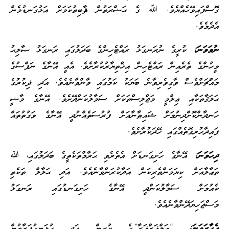
ގޮސްފައިވޭހެއްޔެވެ. ﷲ ގެ ޙަޟްރަތުން ޘާބިތުކަމަށް އަޅުގަނޑުމެން
އެދެމެވެ.
ނުވަވަނަ:
ކުރީގެ ނުރަނގަޅު ރައްޓެހިންގެ ބަދަލުގައި ރަނގަޅު ޞާލިޙު
މީހުންގެ ތެރެއިން ރައްޓެހިން އިޚްތިޔާރުކުރާށެވެ. އެއީ އޭނާގެ ނަފްސުގެ
މައްޗަށްވެސް ވާގިވެރިވާނެ ބަޔަކު ކަމުގައި ވާންވާނެއެވެ. އަދި ޛިކުރުގެ
ޙަލަޤާތަކާއި ޢިލްމީ މަޖްލިސްތަކަށް ސަމާލުކަންދޭށެވެ. އޭނާގެ މާޟީ
ހަނދާންކޮށްދިނުމަށް ޝައިޠާނާއަށް ފުރުސަތެއްނުދީ އޭނާގެ ވަގުތުތައް
ފައިދާހުރިގޮތެއްގައި ހޭދަކުރާށެވެ.
ދިހަވަނަ:
އޭނާގެ ހަށިގަނޑަށް އެތެރެވި ޙަރާމްތަކެތީގެ ބަދަލުގައި، ﷲ
ތަޢާލާއަށް ކިޔަމަންތެރިކަން އަދާކުރަންވާނެއެވެ. އަދި ޙަލާލް ތަކެތި
ކެއުމަށް ސަމާލުކަންދީ އޭނާގެ ހަށިގަނޑުގައި ރަނގަޅު
މަސްޖަހިޔަދޭންވާނެއެވެ.
އެގާރަވަނަ:
“އަލްޣަރްޣަރާ”ގެ ކުރިން އަދި ހުޅަނގުފަރާތުން