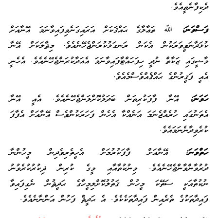
ދެކިފާނެތީއެވެ.
ފަސްވަނަ:
ﷲ ތަޢާލާގެ ޙައްޤަކަށް އަރައިގަނެވިފައިވާނަމަ އޭނާއަށް
ކުޅަދާނަވީވަރަކުން އެކަން ރަނގަޅުކުރަންޖެހޭނެއެވެ. މިޘާލަކަށް އޭނާ
މާޟީގައި ޒަކާތް ނުދީ ހިފަހައްޓާފައިވާނަމަ އެއަދާކުރަންޖެހޭނެއެވެ. އެހެނީ
އެއީ ފަޤީރުންގެ ޙައްޤެއްވެސްމެއެވެ.
ހަވަނަ:
އޭނާ ފާފަކުރިތަން ބަދަލުކޮށްލަންޖެހޭނެއެވެ. އެއީ އޭނާ
އެތަނުގައި ހުރެއްޖެނަމަ އަނެއްކާ އެހެން ފަހަރަކުންވެސް އޭނާއަށް އެފާފަ
ކުރެވިދާނެނަމައެވެ.
ހަތްވަނަ:
އޭނާއަށް ފާފަކުރުމަށް އެހީތެރިވެދިން މީހުންނާ
ދުރުވާންވާންޖެހޭނެއެވެ. މިނުކުތާއާއި މީގެ ކުރިން ޛިކުރުކުރެވުނު
ނުކުތާއަކީ ސަތޭކަ މީހުން ޤަތުލުކޮށްލިމީހާގެ ޙަދީޘުން ނެގިފައިވާ
ފައިދާތަކުގެ ތެރެއިން ފައިދާތަކެކެވެ. އެ ޙަދީޘް ފަހުން އަންނާނެއެވެ.