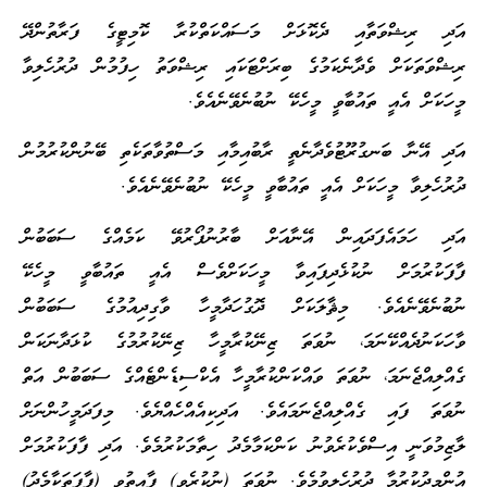
އަދި ރިޝްވަތާއި ދެކޮޅަށް މަސައްކަތްކުރާ ކޮމިޓީގެ ފަރާތުންދޭ
ރިޝްވަތަކަށް ވެދާނެކަމުގެ ބިރަށްޓަކައި ރިޝްވަތު ހިފުމުން ދުރުހެލިވާ
މީހަކަށް އެއީ ތައުބާވީ މީހެކޭ ނުބުނެވޭނެއެވެ.
އަދި އޭނާ ބަނގުރޫޓުވެދާނެތީ ރާބުއިމާއި މަސްތުވާތަކެތި ބޭނުންކުރުމުން
ދުރުހެލިވާ މީހަކަށް އެއީ ތައުބާވީ މީހެކޭ ނުބުނެވޭނެއެވެ.
އަދި ހަމައެފަދައިން އޭނާއަށް ބާރުނުފޯރުވޭ ކަމެއްގެ ސަބަބުން
ފާފަކުރުމަށް ނުކުޅެދިފައިވާ މީހަކަށްވެސް އެއީ ތައުބާވީ މީހެކޭ
ނުބުނެވޭނެއެވެ. މިޘާލަކަށް ދޮގުހަދާމީހާ ވާގިދިއުމުގެ ސަބަބުން
ވާހަކަނުދެއްކޭނަމަ، ނުވަތަ ޒިނޭކުރާމީހާ ޒިނޭކުރުމުގެ ކުޅަދާނަކަން
ގެއްލިއްޖެނަމަ، ނުވަތަ ވައްކަންކުރާމީހާ އެކްސިޑެންޓެއްގެ ސަބަބުން އަތް
ނުވަތަ ފައި ގެއްލިއްޖެނަމައެވެ. އަދިކިއެއްހެއްޔެވެ. މިފަދަމީހުންނަށް
ލާޒިމުވަނީ އިސްވެކުރެވުނު ކަންކަމާމެދު ހިތާމަކުރުމެވެ. އަދި ފާފަކުރުމަށް
އުންމީދުކުރުމާ ދުރުހެލިވުމެވެ. ނުވަތަ (ނުކުރެވި) ފާއިތުވި (ފާފަތަކާމެދު)