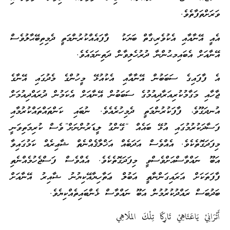
ވަރަށްތަފާތެވެ.
އެއީ އޭނާއާއި އެކުވެރި،ގާތް ބަޔަކު ފާފައެއްކުރުންމަތީ ދެމިތިބޭޙާލުވެސް
އޭނާއަށް އެބައިމޙުންނާ ދުރުހެލިވާން ދަތިނަމައެވެ.
އެ ފާފައިގެ ސަބަބުން އޭނާއާއި އެކުއުޅޭ މީހުންގެ މެދުގައި އޭނާގެ
ޖާހާއި މަގާމުކުރިއަރާދިއުމުގެ ސަބަބުން އޭނާއަށް އެކަމުން ދުރައްދިއުމަށް
އުނދަގޫވެ، ފާފަކުރުންމަތީ ދެމިހުރެއެވެ. ނުބައި ކަންތައްތައްކުރުމާއި
ފަސާދަކުރުމުގައި އުޅޭ ބައެއް “ގޭންގު ލީޑަރުންނަށް”ވެސް ކުރިމަތިވަނީ
މިފަދަގޮތެކެވެ. އެއްވެސް އަދަބެއް އަޚްލާޤެއްނެތް ޝާޢިރެއް ކަމުގައިވާ
އަބޫ ނައްވާސްއަށްވެސްވީ މިފަދަގޮތެކެވެ. އެއްވެސް ފަސްޖެހުމެއްނެތި
ފާފަތަކަށް އަރައިގަންނާތީ އަބުލް ޢަތާހިޔާއޭކިޔުނު ޝާއިރު އޭނާއަށް
ބަދުބަސް ރައްދުކުރުމުން އަބޫ ނައްވާސް ޅެންބައިތެއްކިޔެވެ.
أَتُرَانِيْ يَاعَتَاهِيْ تَارِكًا تِلْكَ الملَاهِي