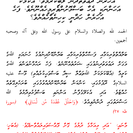
އަހަރެން ދަޢުވަތުދޭން ލޯބިކުރަމެވެ. އެކަމަކު
އަހަންނަކީ އެހާ ބަސްމޮށުންތެރިމީހެއްނޫނެވެ. ފަހެ
އަހަރެން ހަދާނީ ކިހިނެތްހެއްޔެވެ؟
الحمد لله والصلاة والسلام على رسول الله وعلى آله وصحبه
أجمعين.
ބަލާޣާތްތެރިކަމާއި ފަޞާޙާތްތެރިކަމާއި ބަޔާންކޮށްދިނުމުގެ ހުނަރަކީ ﷲގެ
މަގަށް ދަޢުވަތުދިނުމުގައި ޝަރުތެއްނޫނެވެ. ފަހެ ރަޙްމާނުވަންތަ ﷲގެ
ކަލީމް (އެބޭކަލަކަށް ﷲތަޢާލާ ސީދާ ބަސްވަޙީކުރެއްވި) މޫސާ عليه
السلامގެ ދޫފުޅުގައި، ކަންކަން ބަޔާންކޮށްދެއްވުމުގައި ބުރަހެލިގޮތެއް
ހުއްޓެވެ. އަދި އެކަލޭގެފާނު އަންނަވި ބަސްފުޅުވިދާޅުވެ ﷲ
ޙަޟްރަތުގައި ދެންނެވިއެވެ.
﴿وَاحْلُلْ عُقْدَةً مِّن لِّسَانِي﴾ (سورة
طه ٢٧)
މާނައީ: “އަދި މިއަޅާގެ ދުލުގެ ގޮށް މޮއްސަވައިލައްވާނދޭވެ. (އެބަހީ: