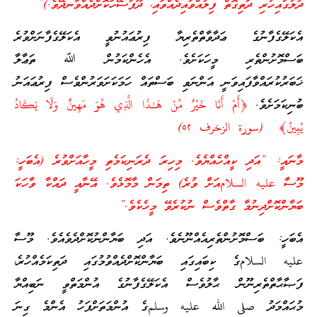
ދުލުގައިހުރި ދަތިގޮތް ފިލުއްވައިދެއްވައި، ދޫފަސޭހަކޮށްދެއްވާނދޭވެ.)”
އެކަލޭގެފާނުގެ ޢަދާވާތްތެރިޔާ ފިރުޢައުނުވީ އެކަލޭގެފާނަށްވުރެ
ބަސްމޮށުންތެރި މީހަކަށެވެ. އެހެންކަމުން ﷲ ތަޢާލާ
ޚަބަރުކުރައްވާފައިވަނީ އަންނަވި ބަސްތައް ހަމަކަށަވަރުންވެސް ފިރުޢައަނު
ބުނިކަމަށެވެ.
﴿أَمْ أَنَا خَيْرٌ مِّنْ هَـٰذَا الَّذِي هُوَ مَهِينٌ وَلَا يَكَادُ
يُبِينُ﴾ (سورة الزخرف ٥٢)
މާނައީ: “އަދި ކީއްހެއްޔެވެ. މިހިރަ ދެރަނިކަމެތި މީހާއަށްވުރެ (އެބަހީ:
މޫސާ عليه السلامއަށް ވުރެ) ތިމަން މާމޮޅެވެ. އޭނާއީ ދައްކާ ވާހަކަ
ބަޔާންކޮށްދިނުމާ ގާތްވެސް ނުކުރެވޭ މީހެކެވެ.”
އެބަހީ: ބަސްމޮށުންތެރިއެއްނޫނެވެ. އަދި ބަޔާންނުކޮށްދެވެއެވެ. މޫސާ
عليه السلامގެ ކިބައިގައި ބަޔާންކޮށްދެއްވުމުގައި ދަތިކަމެއްހުރެ،
ފަޞާޙާތްތެރިނޫން ޙާލުވެސް އެކަލޭގެފާނުގެ އުންމަތްވީ ނަބިއްޔާ
މުޙައްމަދު صلى الله عليه وسلمގެ އުންމަތަށްފަހު އެންމެ ގިނަ