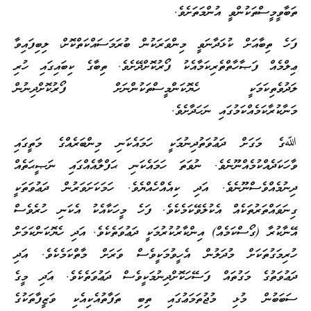
ތަބާވީމީސްތަކުންވީ އުންމަތަށެވެ.
ފަހެ ތިބާއަށް ކުޅަދާނަވީ މިންވަރަކުން ބުރަމަސައްކަތްކޮށް، ލިބިފައިވާ
ޢިލްމެއް ފަޞާހާތްތެރިކަމާއެކު ފޯރުކޮށްދޭށެވެ. ތިބާގެ ކިބައިގައި ހުރި
ލަދުވެތިކަމަކީ ހެޔޮކަންމީސްތަކުންނަށް ފޯރުކޮށްދިނުން
މަނާކުރާކަމެއްކަމުގައި ނަހަދާށެވެ.
ﷲގެ މަގަށް ދަޢުވަތުދިނުމަކީ ހަމައެކަނި މިންބަރެއްގެ މަތީގައި
ވާހަކަދެއްކުމެއްނޫނެވެ. ނުވަތަ ހަމައެކަނި ޙަފްލާއެއްގައި ނަޞީޙަތެއް
ދިނުމެއްވެސްނޫނެވެ. އަދި ކިއެއްހެއްޔެވެ. ހަމަކަށަވަރުން ދަޢުވަތަކީ
ގިނަވައްތަރުތަކެއް އެކުލެވޭކަމެކެވެ. ފަހެ މީހަކާއެކު އެކަނި ހުރެވެސް
އޭނާކުރާ (ގޯސްކަމެއް) އިންކާރުކުރުމަކީ ދަޢުވަތެކެވެ. އަދި ހެޔޮކަންކަމަށް
ހުރިމަގުތަކަށް މުދަލުން އެހީވުމަކީވެސް ވަރަށް މާތްކަމެކެވެ. އަދި
ދަޢުވަތުގެ މަގުތައް ފަސޭހަކޮށްދިނުމަކީވެސް ދަޢުވަތެކެވެ. އަދި މީގެ
ސަބަބުން މުޅި މުޖުތަމަޢުގައި ތިބި ތަފާތުއެކިއެކި ވަޒީފާތަކުގެ