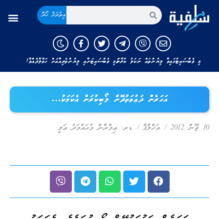
އިތުރަށް ހޯދާ
މި ވެބްސައިޓުގައިވާ ލިޔުންތައް ނަކަލު ކުރާނަމަ މި ވެބްސައިޓަށާއި ލިޔުންތެރިއާއަށް ހަވާލާދެއްވާ!
އަހަރެން ދަޢުވަތުދޭން ލޯބިކުރަން އެކަމަކު…
10 ޖޫން 2012
/
އަޚްލާޤް
/
ޑރ. ޢިމްރާން މުޙައްމަދު ޢަލީ