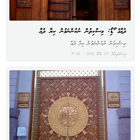
ދުޢާގެ އޯޑިއޯ: މިސްކިތުން ނުކުންނަމުން ކިޔާ ދުޢާ
މިސްކިތުން ނުކުންނަމުން ކިޔާ ދުޢާ
ދިސަލަފިއްޔާ
21 މާޗް 2014
17:48