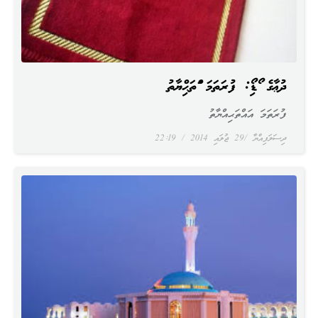
ދުޢާގެ އޯޑިއޯ: ފުރަތަމަ އައްތަޙިއްޔާތު
ފުރަތަމަ އައްތަޙިއްޔާތު
ދިސަލަފިއްޔާ
29 ޖުލައި 2014
22:19