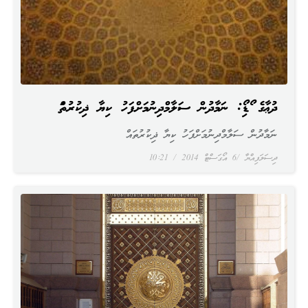
ދުޢާގެ އޯޑިއޯ: ނަމާދުން ސަލާމްދިނުމަށްފަހު ކިޔާ ޛިކުރުތައް
ނަމާދުން ސަލާމްދިނުމަށްފަހު ކިޔާ ޛިކުރުތައް
ދިސަލަފިއްޔާ
6 އޯގަސްޓް 2014
10:21