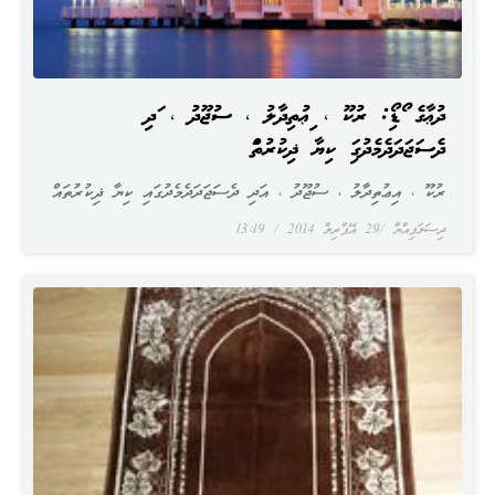
ދުޢާގެ އޯޑިއޯ: ރުކޫ ، އިޢުތިދާލު ، ސުޖޫދު ، އަދި
ދެސަޖަދަދެމެދުގައި ކިޔާ ޛިކުރުތައް
ރުކޫ ، އިޢުތިދާލު ، ސުޖޫދު ، އަދި ދެސަޖަދަދެމެދުގައި ކިޔާ ޛިކުރުތައް
ދިސަލަފިއްޔާ
29 އޭޕްރިލް 2014
13:19