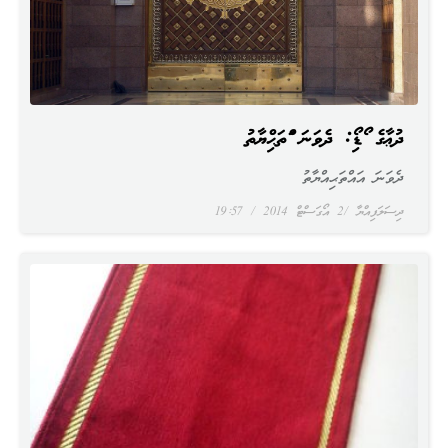
ދުޢާގެ އޯޑިއޯ: ދެވަނަ އައްތަޙިއްޔާތު
ދެވަނަ އައްތަޙިއްޔާތު
ދިސަލަފިއްޔާ
2 އޯގަސްޓް 2014
19:57