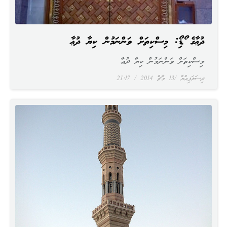
ދުޢާގެ އޯޑިއޯ: މިސްކިތަށް ވަންނަމުން ކިޔާ ދުޢާ
މިސްކިތަށް ވަންނަމުން ކިޔާ ދުޢާ
ދިސަލަފިއްޔާ
13 މާޗް 2014
21:17