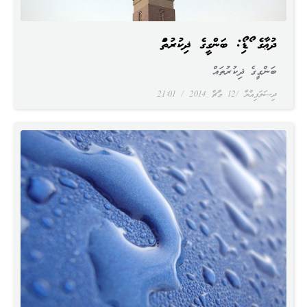
ދުޢާގެ އޯޑިއޯ: ބަންގީގެ ޛިކުރުތައް
ބަންގީގެ ޛިކުރުތައް
ދިސަލަފިއްޔާ
12 މާޗް 2014
21:01