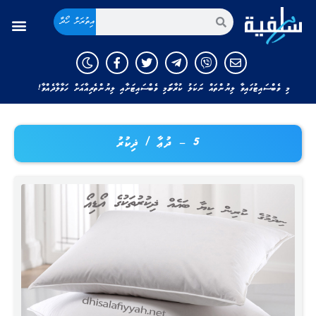
އިތުރަށް ހޯދާ
މި ވެބްސައިޓުގައިވާ ލިޔުންތައް ނަކަލު ކުރާނަމަ މި ވެބްސައިޓަށާއި ލިޔުންތެރިއާއަށް ހަވާލާދެއްވާ!
5 – ދުޢާ / ޛިކުރު