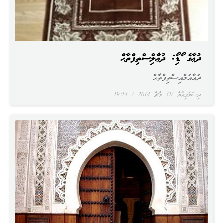
ދުޢާގެ އޯޑިއޯ: ދުޢާއުލްއިސްތިފްތާޙް
ދުޢާއުލްއިސްތިފްތާޙް
ދިސަލަފިއްޔާ
31 މާޗް 2014
19:14