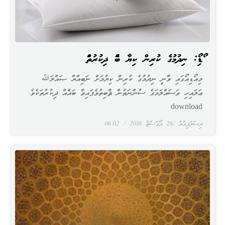
އޯޑިއޯ: ނިދުމުގެ ކުރިން ކިޔާ ބައެއް ޛިކުރުތައް
މިއޯޑިއޯގައި ވާނީ ނިދުމުގެ ކުރިން ކިޔުމަށް ނަބިއްޔާ ޞައްލަﷲ
ޢަލައިހި ވަސައްލަމަގެ ސުންނަތުން ޘާބިތުވެފައިވާ ބައެެއް ޛިކުރުތަކެވެ.
download
ދިސަލަފިއްޔާ
26 އޯގަސްޓް 2016
06:02