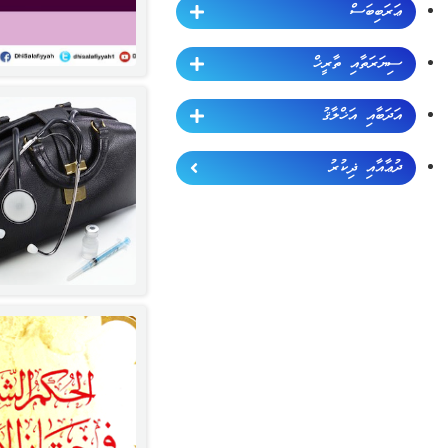
ޢަރަބިބަސް
ސިޔަރަތާއި ތާރީޚް
އަދަބާއި އަޚްލާޤު
ދުޢާއާއި ޛިކުރު