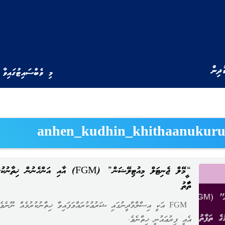
ުދިން
މި ވެބްސައިޓުގައިވާ 
anhen_kudhin_khithaanukur
“ފީމޭލް ޖެނިޓަލް މިއުޓިލޭޝަން” (FGM) އާއި އަންހެނުން ޚިތާނ
ތަފާތު
FGM އަކީ އިސްލާމްދީނުގައި ޝަރުޢުކުރައްވަފައިވާ ޚިތާނުކުރުމެއް ނޫނެވެ
އެއީ ފިރުޢައުނީ ޚިތާނެވެ.