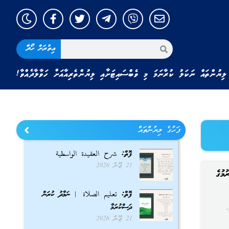
އިތުރަށް ހޯދާ
ލިޔުންތައް ނަކަލު ކުރާނަމަ މި ވެބްސައިޓަށާއި ލިޔުންތެރިއާއަށް ހަވާލާދެއްވާ!
ފަހުގެ ލިޔުންތައް
ފޮތް: شرح العقيدة الواسطية
21 ޖޫން 2026
ުކުރުމުގެ
ފޮތް: تعليم الصلاة | ނަމާދު ކުރަން
ދަސްކުރަމާ
.
21 ޖޫން 2026