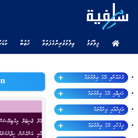
ފިލާވަޅު
ޢިލްމުވެރިންގެ ފަތުވާ
ޚުޠުބާ
ކުޑަކ
ޤުރުއާނާއި އޭގެ ޢިލްމުތައް
un
ޙަދީޘާއި އޭގެ ޢިލްމުތައް
ޢަޤީދާއާއި ފިރުޤާތައް
ފިޤުހާއި އޭގެ ޢިލްމުތައް