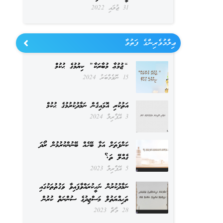
31 ޖުލައި 2022
ޢިލްމުވެރިންގެ ފަތުވާ
“ޖުމުޢާ މުބާރަކާ” ކިޔުމުގެ ޙުކުމް
15 ނޮވެމްބަރު 2024
އަތުކުރި އޮޅައިގެން ނަމާދުކުރުމުގެ ޙުކުމް
3 އޭޕްރިލް 2024
ކަންފަތަށް އަޅާ ބޭހެއް ބޭނުންކުރުމުން ރޯދަ
ގެއްލޭ ތަ؟
5 އޭޕްރިލް 2023
ނަމާދުކުރުން ނަހީކުރައްވާފައިވާ ވަގުތުތަކުގައި
ތަޙިއްޔަތުލް މަސްޖިދުގެ ސުންނަތް ކުރުން
28 މާޗް 2023