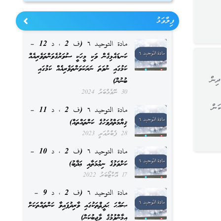
ފިލާވަޅު
مادة التوحيد ٦ (ف 2 ، د 12 –
ކަނޑައެޅިގެން ވަކި މީހަކީ ސުވަރުގެވަންތަވެރިއެއް
ކަމުގައި ނުވަތަ ނަރަކަވަންތަވެރިއެއް ކަމުގައި
ދިން
ބުނުން)
30 ނޮވެމްބަރު 2024
ަން
مادة التوحيد ٦ (ف 2 ، د 11 –
ޤިޔާމަތްދުވަހުގެ ކަންތައްތައް)
28 ފެބްރުއަރީ 2023
مادة التوحيد ٦ (ف 2 ، د 10 –
ކަށްވަޅުގެ ނިޢުމަތާއި ޢަޛާބު)
17 އޮކްޓޯބަރު 2022
مادة التوحيد ٦ (ف 2 ، د 9 –
ޞައްޙަ ޙަދީޘްތަކުގައި ވާރިދުފައިވާ ކަންތައްތަކަށް
އީމާންވުމުގެ ވާޖިބުކަން)