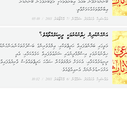
ބޭނުންކުރެވޭނެ ބައެއް ޢިބާރާތްތަކަކީ މަޖުބޫރުވެގެން ބޭނުންކުރާ
ޢިބާރާތްތަކެއްކަމަށްވާތީ،
އައްޝައިޚް މުޙައްމަދު ޝަމްޢޫން
7 އޮކްޓޯބަރު 2011
05:10
އަންހެންކުދިން ޚިތާނުކުރުމަކީ ދީނީކަމެއްތޯއެވެ؟
މަތީގައި ބަޔާންވެފައިވާ ޙަދީޘްތަކާއި، ޢިލްމުވެރިންގެ ބަސްފުޅުތަކުން،އަންހެންކު
ޚިތާނުކުރުމަކީ އިސްލާމްދީނުގައި ޝަރުޢުވެފައިވާ ކަމެއްކަމާއި، އެއީ
ދީނީކަމެއްކަމާއި، އެކަމަށް ދަލާލަތުކުރާ ޞައްޙަ ޙަދީޘްތައްވެސް ވާރިދުވެފައިވާކ
އަޅުގަނޑުމެންނަށް އެނގިއްޖެއެވެ.
އައްޝައިޚް މުޙައްމަދު ޝަމްޢޫން
6 އޮކްޓޯބަރު 2011
10:32