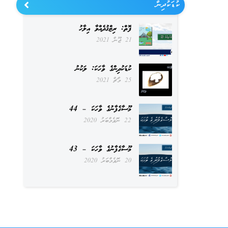
ކުޑަކުދިން
ފޮތް: ރިޒްޤުދެއްވާ އިލާހު
21 ޖޫން 2021
ކުޑަކުދިންގެ ވާހަކަ: ލަކުނު
25 މާޗް 2021
މޫސާގެފާނުގެ ވާހަކަ – 44
22 ނޮވެމްބަރު 2020
މޫސާގެފާނުގެ ވާހަކަ – 43
20 ނޮވެމްބަރު 2020