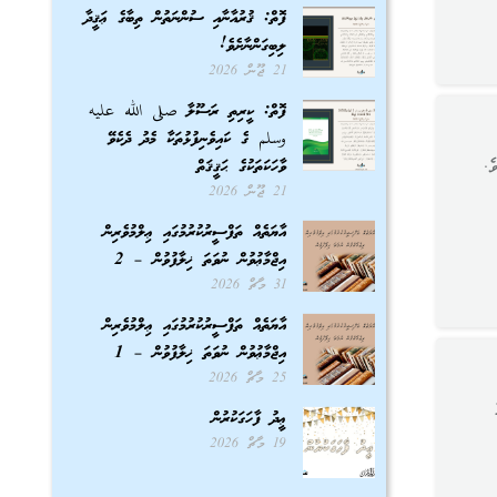
ފޮތް: ޤުރުއާނާއި ސުންނަތުން ތިބާގެ ޢަޤީދާ
ލިބިގަންނާށެވެ!
21 ޖޫން 2026
ފޮތް: ކީރިތި ރަސޫލާ صلى الله عليه
وسلم ގެ ކައިވެނިފުޅުތަކާ މެދު ދެކެވޭ
ެ.
ވާހަކަތަކުގެ ޙަޤީޤަތް
21 ޖޫން 2026
އާޔަތެއް ތަފްސީރުކުރުމުގައި ޢިލްމުވެރިން
އިޖްމާޢުވުން ނުވަތަ ޚިލާފުވުން – 2
31 މާޗް 2026
އާޔަތެއް ތަފްސީރުކުރުމުގައި ޢިލްމުވެރިން
އިޖްމާޢުވުން ނުވަތަ ޚިލާފުވުން – 1
25 މާޗް 2026
ޢީދު ފާހަގަކުރުން
19 މާޗް 2026