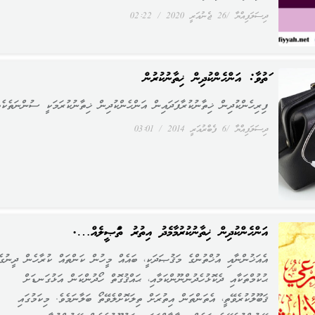
ދިސަލަފިއްޔާ
26 ޖެނުއަރީ 2020
02:22
ފަތުވާ: އަންހެންކުދިން ޚިތާނުކުރުން
ފިރިހެންކުދިން ޚިތާނުކުރާފަދައިން އަންހެންކުދިން ޚިތާނުކުރަމަކީ ސުންނަތެކެވ
ދިސަލަފިއްޔާ
6 ފެބްރުއަރީ 2014
03:01
އަންހެންކުދިން ޚިތާނުކުރުމާމެދު އިތުރު ތަފްޞީލެއް….
އެއަޚުންނާއި އުޚްތުންގެ މަޤުޞަދަކީ، ބައެއް މީހުން ކަންތައް ކުރާހެން ދީނުގެ
ޙުކުމްތަކާއި ދެކޮޅުހެދުންނޫންކަމާއި، ޙައްޤުގޮތް ހޯދުންކަން އަޅުގަނޑަށް
ޤަބޫލުކުރެވޭތީ، އެތަންތަން އިތުރަށް ތިލަކޮށްލެވޭތޯ ބަލާނަމެވެ. މިކަމުގައި