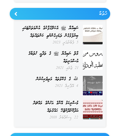
ޚުޠުބާ
ނަބިއްޔާ ﷺ އެކަލޭގެފާނުގެ އުންމަތަށްޓަކައި
ބިރުފުޅުގެން ވަޑައިގެންނެވި ކަންތައްތައް
5 ފެބްރުއަރީ 2023
މާތް ނަބިއްޔާ ﷺ ގެ ވަދާޢީ ޚުތުބާގެ
އުސްއަލިތައް
21 ޖުލައި 2021
ﷲ ގެ ގެކޮޅުތައް މަތިވެރިކުރުން
4 އޭޕްރިލް 2021
މުސްލިކަމު އޭނާގެ އަޚުންގެ މައްޗަށް
އަދާކޮށްދޭންޖެހޭ ޙައްޤުތައް
22 ޑިސެމްބަރު 2018