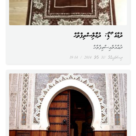
ދުޢާގެ އޯޑިއޯ: ދުޢާއުލްއިސްތިފްތާޙް
ދުޢާއުލްއިސްތިފްތާޙް
ދިސަލަފިއްޔާ
31 މާޗް 2014
19:14