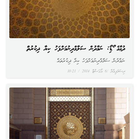
ދުޢާގެ އޯޑިއޯ: ނަމާދުން ސަލާމްދިނުމަށްފަހު ކިޔާ ޛިކުރުތައް
ނަމާދުން ސަލާމްދިނުމަށްފަހު ކިޔާ ޛިކުރުތައް
ދިސަލަފިއްޔާ
6 އޯގަސްޓް 2014
10:21