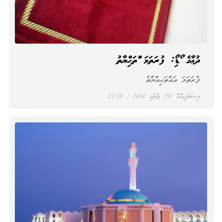
ދުޢާގެ އޯޑިއޯ: ފުރަތަމަ އައްތަޙިއްޔާތު
ފުރަތަމަ އައްތަޙިއްޔާތު
ދިސަލަފިއްޔާ
29 ޖުލައި 2014
22:19