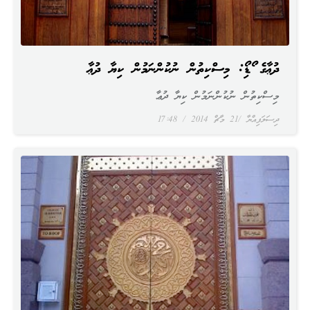
ދުޢާގެ އޯޑިއޯ: މިސްކިތުން ނުކުންނަމުން ކިޔާ ދުޢާ
މިސްކިތުން ނުކުންނަމުން ކިޔާ ދުޢާ
ދިސަލަފިއްޔާ
21 މާޗް 2014
17:48