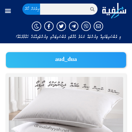
އިތުރަށް ހޯދާ
މި ވެބްސައިޓުގައިވާ ލިޔުންތައް ނަކަލު ކުރާނަމަ މި ވެބްސައިޓަށާއި ލިޔުންތެރިއާއަށް ހަވާލާދެއްވާ!
aud_dua