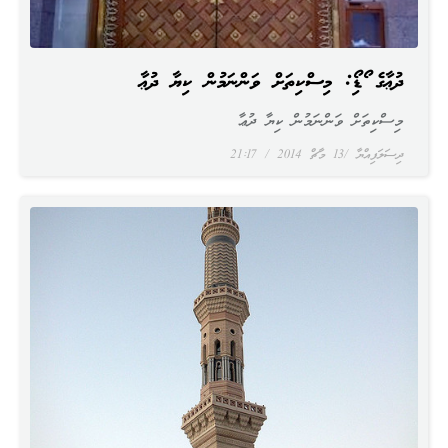
ދުޢާގެ އޯޑިއޯ: މިސްކިތަށް ވަންނަމުން ކިޔާ ދުޢާ
މިސްކިތަށް ވަންނަމުން ކިޔާ ދުޢާ
ދިސަލަފިއްޔާ
13 މާޗް 2014
21:17