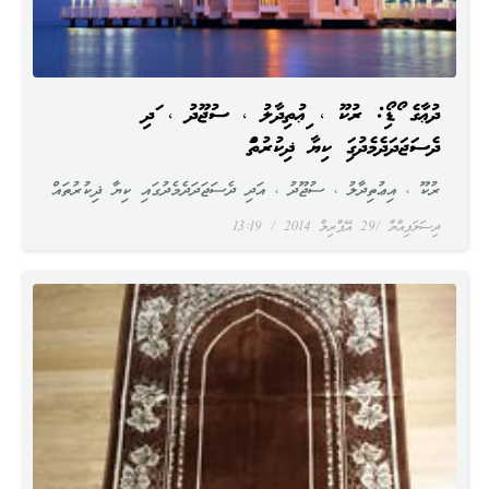
ދުޢާގެ އޯޑިއޯ: ރުކޫ ، އިޢުތިދާލު ، ސުޖޫދު ، އަދި
ދެސަޖަދަދެމެދުގައި ކިޔާ ޛިކުރުތައް
ރުކޫ ، އިޢުތިދާލު ، ސުޖޫދު ، އަދި ދެސަޖަދަދެމެދުގައި ކިޔާ ޛިކުރުތައް
ދިސަލަފިއްޔާ
29 އޭޕްރިލް 2014
13:19