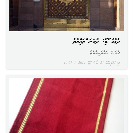
ދުޢާގެ އޯޑިއޯ: ދެވަނަ އައްތަޙިއްޔާތު
ދެވަނަ އައްތަޙިއްޔާތު
ދިސަލަފިއްޔާ
2 އޯގަސްޓް 2014
19:57