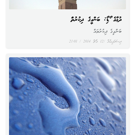
ދުޢާގެ އޯޑިއޯ: ބަންގީގެ ޛިކުރުތައް
ބަންގީގެ ޛިކުރުތައް
ދިސަލަފިއްޔާ
12 މާޗް 2014
21:01