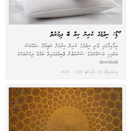
އޯޑިއޯ: ނިދުމުގެ ކުރިން ކިޔާ ބައެއް ޛިކުރުތައް
މިއޯޑިއޯގައި ވާނީ ނިދުމުގެ ކުރިން ކިޔުމަށް ނަބިއްޔާ ޞައްލަﷲ
ޢަލައިހި ވަސައްލަމަގެ ސުންނަތުން ޘާބިތުވެފައިވާ ބައެެއް ޛިކުރުތަކެވެ.
download
ދިސަލަފިއްޔާ
26 އޯގަސްޓް 2016
06:02