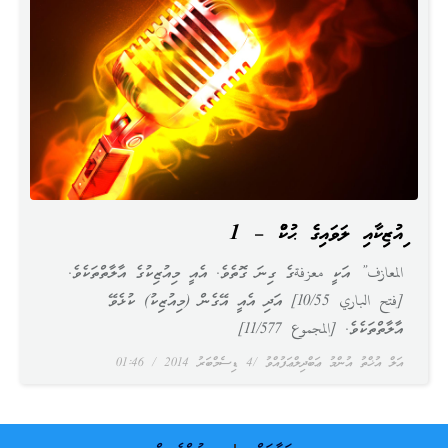
މިއުޒިކާއި ލަވައިގެ ޙުކުމް – 1
المعازف” އަކީ معزفةގެ ގިނަ ގޮތެވެ. އެއީ މިއުޒިކުގެ އާލާތްތަކެވެ.
[فتح الباري 10/55] އަދި އެއީ އޭގެން (މިއުޒިކު) ކުޅެވޭ
އާލާތްތަކެވެ. [المجموع 11/577]
އަލް އުޚްތު އުންމު ޢަބްދިލްޢަފުއްވު
4 ޑިސެމްބަރު 2014
01:46