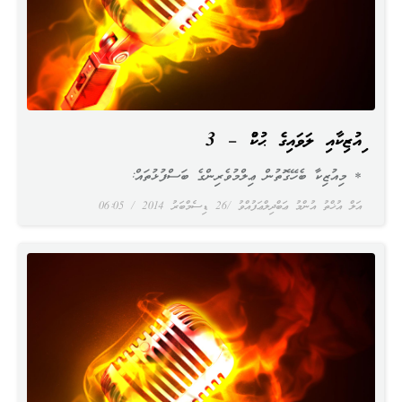
މިއުޒިކާއި ލަވައިގެ ޙުކުމް – 3
* މިއުޒިކާ ބެހޭގޮތުން ޢިލްމުވެރިންގެ ބަސްފުޅުތައް:
އަލް އުޚްތު އުންމު ޢަބްދިލްޢަފުއްވު
26 ޑިސެމްބަރު 2014
06:05