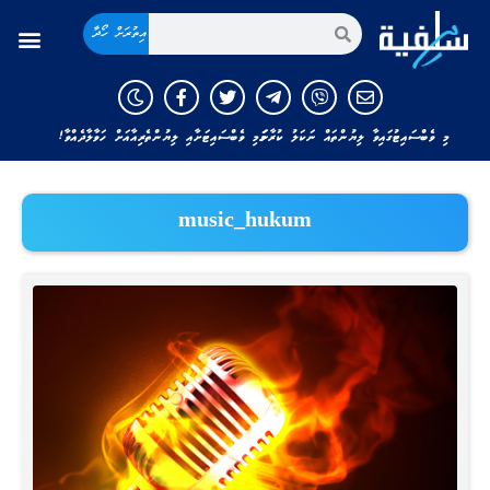
އިތުރަށް ހޯދާ
މި ވެބްސައިޓުގައިވާ ލިޔުންތައް ނަކަލު ކުރާނަމަ މި ވެބްސައިޓަށާއި ލިޔުންތެރިއާއަށް ހަވާލާދެއްވާ!
music_hukum