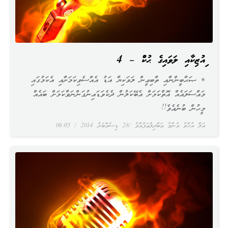
މިއުޒިކާއި ލަވައިގެ ޙުކުމް – 4
* ޞަޙާބީންނާއި ތާބިޢީން ލަވަކިޔާ އަޑު އެއްސެވިކަމަށާއި އެކަމުގައި
މައްސަލައެއް އޮތްކަމަށް އެބޭކަލުން ދެކެވަޑައިނުގަންނަވާކަމަށް ބައެއް
މީހުން ބުނެއެވެ!!
އަލް އުޚްތު އުންމު ޢަބްދިލްޢަފުއްވު
28 ޑިސެމްބަރު 2014
06:05