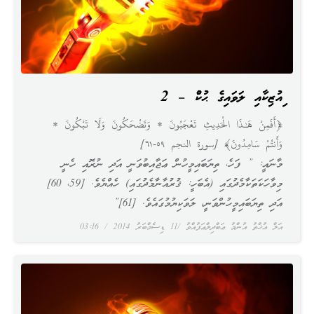
މިއުޒިކާއި ލަވައިގެ ޙުކުމް – 2
﴿أَفَمِنْ هَـٰذَا الْحَدِيثِ تَعْجَبُونَ * وَتَضْحَكُونَ وَلَا تَبْكُونَ *
وَأَنتُمْ سَامِدُونَ﴾ [سورة النجم ٥٩-٦١]
މާނައީ: ” ފަހެ، ތިޔަބައިމީހުން ޢަޖާއިބުވަނީ އަދި ނުރޮއި ހެނީ
މިވާހަކަތަކާމެދުގައި (އެބަހީ: ޤުރުއާނާމެދުގައި) ހެއްޔެވެ. [59، 60]
އަދި ތިޔަބައިމީހުންވަނީ، ލަވަކިޔުމުގައެވެ. [61]”
އަލް އުޚްތު އުންމު ޢަބްދިލްޢަފުއްވު
11 ޑިސެމްބަރު 2014
03:16