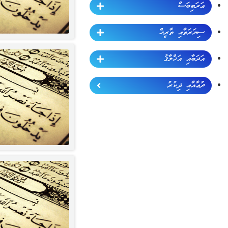
ޢަރަބިބަސް
ސިޔަރަތާއި ތާރީޚް
އަދަބާއި އަޚްލާޤު
ދުޢާއާއި ޛިކުރު