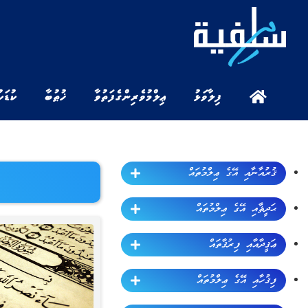
ފިލާވަޅު
ޢިލްމުވެރިންގެ ފަތުވާ
ޚުޠުބާ
ކުޑަކ
ޤުރުއާނާއި އޭގެ ޢިލްމުތައް
ޙަދީޘާއި އޭގެ ޢިލްމުތައް
ޢަޤީދާއާއި ފިރުޤާތައް
ފިޤުހާއި އޭގެ ޢިލްމުތައް