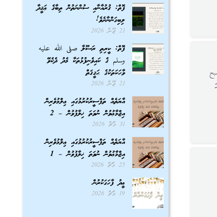
ފޮތް: ޤުރުއާނާއި ސުންނަތުން ތިބާގެ ޢަޤީދާ
ލިބިގަންނާށެވެ!
21 ޖޫން 2026
ފޮތް: ކީރިތި ރަސޫލާ صلى الله عليه
وسلم ގެ ކައިވެނިފުޅުތަކާ މެދު ދެކެވޭ
بح
ވާހަކަތަކުގެ ޙަޤީޤަތް
21 ޖޫން 2026
އާޔަތެއް ތަފްސީރުކުރުމުގައި ޢިލްމުވެރިން
އިޖްމާޢުވުން ނުވަތަ ޚިލާފުވުން – 2
31 މާޗް 2026
އާޔަތެއް ތަފްސީރުކުރުމުގައި ޢިލްމުވެރިން
އިޖްމާޢުވުން ނުވަތަ ޚިލާފުވުން – 1
25 މާޗް 2026
ޢީދު ފާހަގަކުރުން
19 މާޗް 2026