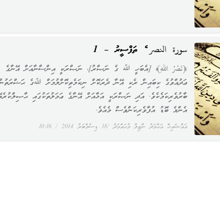
سورة النصر ގެ ތަފްސީރު – 1
﴿نَصْرُ اللهِ﴾ [އެބަހީ ﷲ ގެ ނަޞްރު]، ނަޞްރަކީ އިންސާނާއަށް އޭނާގެ
ޢަދުއްވުގެ ކިބައިން ރެކި އޭނާ ދެރަކޮށް ނިކަމެތިކޮށްލުމަށް ﷲގެ ޙަޟްރަތުން
ބާރުވެރިކަމެކެވެ. އަދި ނަޞްރަކީ އަޅާއަށް އޭނާގެ ޢަމަލުތަކުގައި ޙާޞިލްކުރެވޭ
އެންމެ ބޮޑު އުފާވެރިކަންވެސް މެއެވެ.
އައްޝައިޚް އަޙްމަދު ނާޒިލް މުޙައްމަދު
18 ޑިސެމްބަރު 2014
10:16