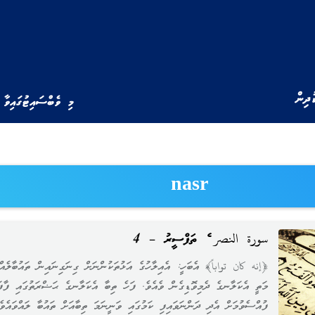
ުދިން
މި ވެބްސައިޓުގައިވާ 
nasr
سورة النصر ގެ ތަފްސީރު – 4
﴿إنه كان تواباً﴾ އެބަހީ: އެއިލާހުގެ އަޅުތަކުންނަށް ގިނަގިނައިން ތައުބާލެއް
މަތީ އެކަލާނގެ ދެމިވޮޑިގެން ވެއެވެ. ފަހެ ތިބާ އެކަލާނގެ ޙަޟްރަތުގައި ފާފަ
ފުއްސެވުމަށް އެދި ދަންނަވައިފި ކަމުގައި ވަނީނަމަ ތިބާއަށް ތައުބާ ލައްވައެވެ