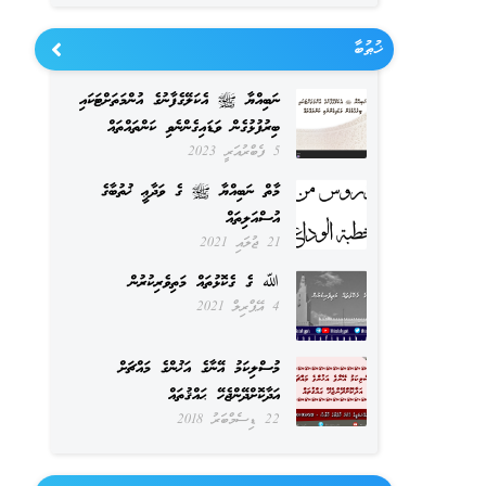
ޚުޠުބާ
ނަބިއްޔާ ﷺ އެކަލޭގެފާނުގެ އުންމަތަށްޓަކައި
ބިރުފުޅުގެން ވަޑައިގެންނެވި ކަންތައްތައް
5 ފެބްރުއަރީ 2023
މާތް ނަބިއްޔާ ﷺ ގެ ވަދާޢީ ޚުތުބާގެ
އުސްއަލިތައް
21 ޖުލައި 2021
ﷲ ގެ ގެކޮޅުތައް މަތިވެރިކުރުން
4 އޭޕްރިލް 2021
މުސްލިކަމު އޭނާގެ އަޚުންގެ މައްޗަށް
އަދާކޮށްދޭންޖެހޭ ޙައްޤުތައް
22 ޑިސެމްބަރު 2018