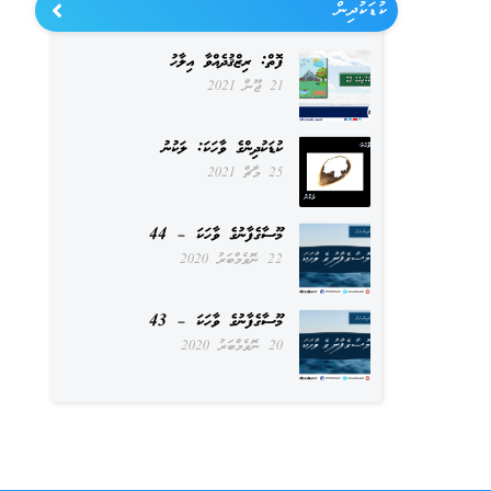
ކުޑަކުދިން
ފޮތް: ރިޒްޤުދެއްވާ އިލާހު
21 ޖޫން 2021
ކުޑަކުދިންގެ ވާހަކަ: ލަކުނު
25 މާޗް 2021
މޫސާގެފާނުގެ ވާހަކަ – 44
22 ނޮވެމްބަރު 2020
މޫސާގެފާނުގެ ވާހަކަ – 43
20 ނޮވެމްބަރު 2020