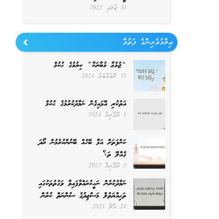
31 ޖުލައި 2022
ޢިލްމުވެރިންގެ ފަތުވާ
“ޖުމުޢާ މުބާރަކާ” ކިޔުމުގެ ޙުކުމް
15 ނޮވެމްބަރު 2024
އަތުކުރި އޮޅައިގެން ނަމާދުކުރުމުގެ ޙުކުމް
3 އޭޕްރިލް 2024
ކަންފަތަށް އަޅާ ބޭހެއް ބޭނުންކުރުމުން ރޯދަ
ގެއްލޭ ތަ؟
5 އޭޕްރިލް 2023
ނަމާދުކުރުން ނަހީކުރައްވާފައިވާ ވަގުތުތަކުގައި
ތަޙިއްޔަތުލް މަސްޖިދުގެ ސުންނަތް ކުރުން
28 މާޗް 2023