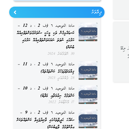
ފިލާވަޅު
مادة التوحيد ٦ (ف 2 ، د 12 –
ކަނޑައެޅިގެން ވަކި މީހަކީ ސުވަރުގެވަންތަވެރިއެއް
ކަމުގައި ނުވަތަ ނަރަކަވަންތަވެރިއެއް ކަމުގައި
ބުނުން)
 ލިބޭ
30 ނޮވެމްބަރު 2024
مادة التوحيد ٦ (ف 2 ، د 11 –
ޤިޔާމަތްދުވަހުގެ ކަންތައްތައް)
28 ފެބްރުއަރީ 2023
مادة التوحيد ٦ (ف 2 ، د 10 –
ކަށްވަޅުގެ ނިޢުމަތާއި ޢަޛާބު)
17 އޮކްޓޯބަރު 2022
مادة التوحيد ٦ (ف 2 ، د 9 –
ޞައްޙަ ޙަދީޘްތަކުގައި ވާރިދުފައިވާ ކަންތައްތަކަށް
އީމާންވުމުގެ ވާޖިބުކަން)