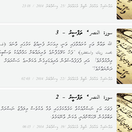
އައްޝައިޚް އަޙްމަދު ނާޒިލް މުޙައްމަދު
25 ޑިސެމްބަރު 2014
23:18
سورة النصر ގެ ތަފްސީރު – 3
ﷲ ތަޢާލާ ވަޙީ ކުރައްވާފައި ވަނީ، މިއަހަރު ފެނިއްޖެ ކަމުގައި ވާނަމަ ﴿فس
بحمد ربك واستغفره﴾ “ފަހެ ކަލޭގެފާނުގެ ވެރިރައްބަށް ޙަމްދާއެކު ތަސްބީޙަ
ވިދާޅުވާށެވެ! އަދި ފާފަފުއްސެވުން އެދިވަޑައިގެން އެކަލާނގެ ޙަޟްރަތަށް
ދަންނަވާށެވެ!”
އައްޝައިޚް އަޙްމަދު ނާޒިލް މުޙައްމަދު
22 ޑިސެމްބަރު 2014
02:03
سورة النصر ގެ ތަފްސީރު – 2
ފަތަޙަ އަކީ ނަޞްރާއެކުވާ ކަމެއްކަމުގައި ވުމާ އެކުވެސް މިލަފްޒު ނަޞްރަށް
ތަބާވުމުން ދޭހަކޮށްދެނީ އެކަން ވާނޭކަމެވެ.
އައްޝައިޚް އަޙްމަދު ނާޒިލް މުޙައްމަދު
19 ޑިސެމްބަރު 2014
06:15