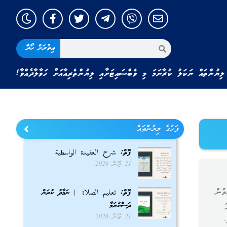
އިތުރަށް ހޯދާ
ލިޔުންތައް ނަކަލު ކުރާނަމަ މި ވެބްސައިޓަށާއި ލިޔުންތެރިއާއަށް ހަވާލާދެއްވާ!
ފަހުގެ ލިޔުންތައް
ފޮތް: شرح العقيدة الواسطية
21 ޖޫން 2026
ވުން
ފޮތް: تعليم الصلاة | ނަމާދު ކުރަން
ދަސްކުރަމާ
21 ޖޫން 2026
.