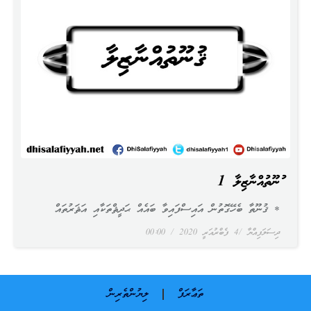
ޤުނޫތުއްނާޒިލާ 1
* ޤުނޫތާ ބެހޭގޮތުން އައިސްފައިވާ ބައެއް ޙަދީޘްތަކާއި އަޘަރުތައް
ދިސަލަފިއްޔާ
4 ފެބްރުއަރީ 2020
00:00
ތަޢާރަފް
ލިޔުންތެރިން