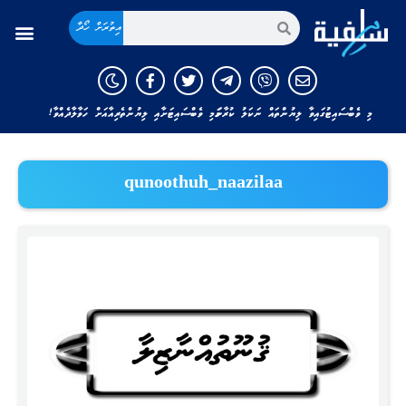
އިތުރަށް ހޯދާ
މި ވެބްސައިޓުގައިވާ ލިޔުންތައް ނަކަލު ކުރާނަމަ މި ވެބްސައިޓަށާއި ލިޔުންތެރިއާއަށް ހަވާލާދެއްވާ!
qunoothuh_naazilaa