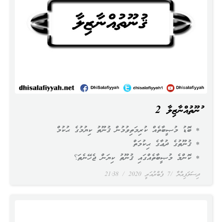
ޤުނޫތުއްނާޒިލާ 2
* ބޮޑު މުޞީބާތެއް ކުރިމަތިވުމުން ޤުނޫތު ކިޔުމުގެ ޙުކުމް
* ޤުނޫތުގެ ދުޢާގެ ޙިކުމަތް
* ކޮންމެ މުޞީބާތެއްގައި ޤުނޫތު ކިޔަން ޖެހޭނެތަ؟
ދިސަލަފިއްޔާ
7 ފެބްރުއަރީ 2020
21:38