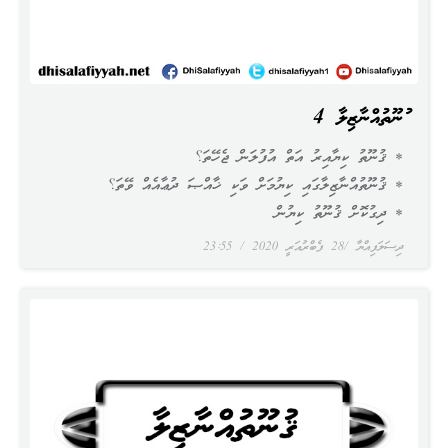
ޤުނޫތުއްނާޒިލާ 4
* ޤުނޫތު ކިޔާއިރު އަތް އުފުލަން ޖެހޭތަ؟
* ޤުނޫތުއްނާޒިލާގައި ކިޔުމަށް ވަކި ޚާއްޞަ ދުޢާއެއް ވޭތަ؟
* ދިގުކޮށް ޤުނޫތު ކިޔުން
ދިސަލަފިއްޔާ
28 ފެބްރުއަރީ 2020
23:55