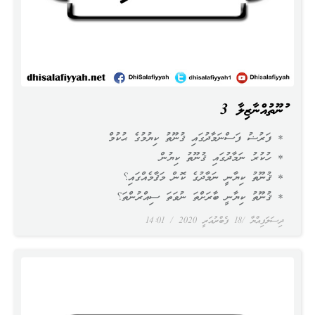
ޤުނޫތުއްނާޒިލާ 3
* ފަރުޟު ފަސްނަމާދުގައި ޤުނޫތު ކިޔުމުގެ ޙުކުމް
* ހުކުރު ނަމާދުގައި ޤުނޫތު ކިޔުން
* ޤުނޫތު ކިޔާނީ ނަމާދުގެ ކޮން މަޤާމެއްގައި؟
* ޤުނޫތު ކިޔާނީ ބާރަށްތަ ނުވަތަ ސިއްރުންތަ؟
ދިސަލަފިއްޔާ
18 ފެބްރުއަރީ 2020
14:01