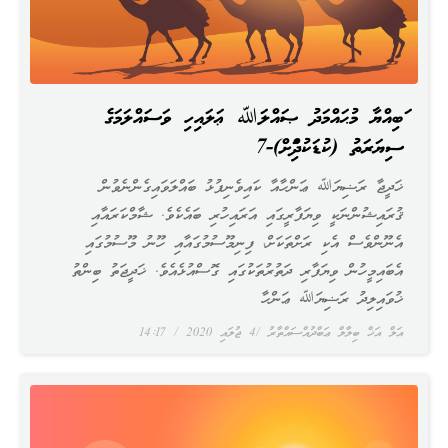
ނަބިއްޔާ މުޙައްމަދު ޞައްލަﷲ ޢަލައިހި ވަސައްލަމަގެ
ސިޔަރަތު (ކުޑަކުދިންނަށް)-7
ޚަދީޖާ ރަޟިޔަﷲ ޢަންހާއާ ކައިވެނިފުޅު ބައްލަވައިގެންނެވުން
ޤުރައިޝުންނަކީ ވިޔަފާރީގައި އަރައިހުރި ބައެކެވެ. ޝާމްކަރައާއި
އެނޫންވެސް އެކި ރަށްތަކަށް، ފިނިމޫސުމުގައާއި ހޫނު މޫސުމުގައި
އެބައިމީހުން ވިޔަފާރި ދަތުރުތަކުގައި ގޮސްއުޅެއެވެ. ޚަދީޖަތު ބިންތު
ޚުވައިލިދު ރަޟިޔަﷲ ޢަންހާ
އަލް އަޚް ބިލާލް ޢަބްދުއްސައްތާރު
4 ޖުލައި 2020
14:17