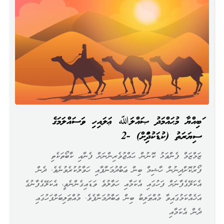
ނަބިއްޔާ މުޙައްމަދު ޞައްލަﷲ ޢަލައިހި ވަސައްލަމަގެ
ސިޔަރަތު (ކުޑަކުދިންނަށް) -2
ޒަމްޒަމް ފެންވަޅު ކޮނުން ޙައްޖުވެރިންނަށް ފެނާއި ކާބޯތަކެތި
ފޯރުކޮށްދިނުން ހާޝިމް ބިން ޢަބްދުމަނާފާއި ހަވާލުކުރެވުނެވެ. ދެން
އެކަލޭގެފާނަށް ފަހުގައި އެކަމާއި ހަވާލުވެ ވަޑައިގެންނެވީ، އެކަލޭގެފާނުގެ
އަޚެއްކަމުގައިވާ މުއްޠަލިބު ބިން ޢަބްދުމަނާފެވެ. މުއްޠަލިބަށްފަހުގައި
ދެން އެކަމާއި