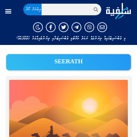
އިތުރަށް ހޯދާ
މި ވެބްސައިޓުގައިވާ ލިޔުންތައް ނަކަލު ކުރާނަމަ މި ވެބްސައިޓަށާއި ލިޔުންތެރިއާއަށް ހަވާލާދެއްވާ!
SEERATH