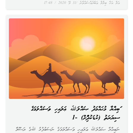
އަލް އަޚް ބިލާލް ޢަބްދުއްސައްތާރު
31 މޭ 2020
17:48
ނަބިއްޔާ މުޙައްމަދު ޞައްލަﷲ ޢަލައިހި ވަސައްލަމަގެ
ސިޔަރަތު (ކުޑަކުދިންނަށް) -1
ނަބިއްޔާ ޞައްލަﷲ ޢަލައިހި ވަސައްލަމަގެ ނަސަބުފުޅު ﷲގެ ރަސޫލާ