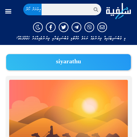
އިތުރަށް ހޯދާ
މި ވެބްސައިޓުގައިވާ ލިޔުންތައް ނަކަލު ކުރާނަމަ މި ވެބްސައިޓަށާއި ލިޔުންތެރިއާއަށް ހަވާލާދެއްވާ!
siyarathu