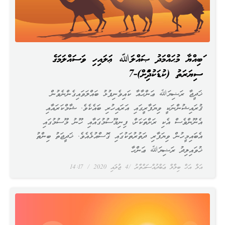
ނަބިއްޔާ މުޙައްމަދު ޞައްލަﷲ ޢަލައިހި ވަސައްލަމަގެ
ސިޔަރަތު (ކުޑަކުދިންނަށް)-7
ޚަދީޖާ ރަޟިޔަﷲ ޢަންހާއާ ކައިވެނިފުޅު ބައްލަވައިގެންނެވުން
ޤުރައިޝުންނަކީ ވިޔަފާރީގައި އަރައިހުރި ބައެކެވެ. ޝާމްކަރައާއި
އެނޫންވެސް އެކި ރަށްތަކަށް، ފިނިމޫސުމުގައާއި ހޫނު މޫސުމުގައި
އެބައިމީހުން ވިޔަފާރި ދަތުރުތަކުގައި ގޮސްއުޅެއެވެ. ޚަދީޖަތު ބިންތު
ޚުވައިލިދު ރަޟިޔަﷲ ޢަންހާ
އަލް އަޚް ބިލާލް ޢަބްދުއްސައްތާރު
4 ޖުލައި 2020
14:17