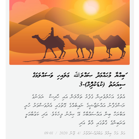
ނަބިއްޔާ މުޙައްމަދު ޞައްލަﷲ ޢަލައިހި ވަސައްލަމަގެ
ސިޔަރަތު (ކުޑަކުދިންނަށް)-3
އެތުގެ އަހުލުވެރިން ގެފުޅު ތަޅާލަން އައި ހާދިސާ ޔަމަނުގެ
ރަސްގެފާނު އައްނަޖާޝީގެ ނައިބެއްގެ ގޮތުގައި އެދުވަސްވަރު ހުރީ
އަބްރަހާ ބިން އައްޞައްބާޙް އޭ ކިޔުނު މީހެކެވެ. އަދި ކަޢުބާއަކީީ
ޢަރަބިންގެ ގާތުގައި މާތް އަދި
އަލް އަޚް ބިލާލް ޢަބްދުއްސައްތާރު
4 ޖޫން 2020
09:01