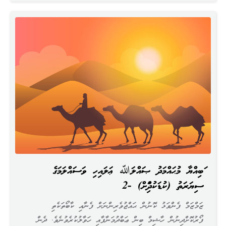
ނަބިއްޔާ މުޙައްމަދު ޞައްލަﷲ ޢަލައިހި ވަސައްލަމަގެ
ސިޔަރަތު (ކުޑަކުދިންނަށް) -2
ޒަމްޒަމް ފެންވަޅު ކޮނުން ޙައްޖުވެރިންނަށް ފެނާއި ކާބޯތަކެތި
ފޯރުކޮށްދިނުން ހާޝިމް ބިން ޢަބްދުމަނާފާއި ހަވާލުކުރެވުނެވެ. ދެން