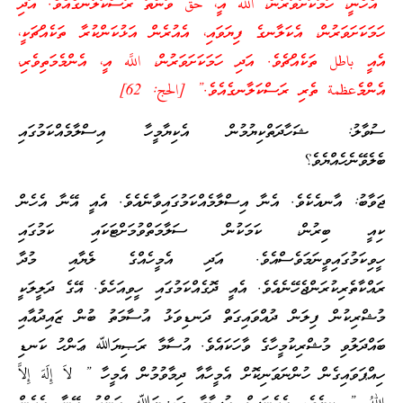
“އެހެނީ، ހަމަކަށަވަރުން، اللَّه އީ، حق ވަންތަ ރަސްކަލާނގެއެވެ. އަދި
ހަމަކަށަވަރުން، އެކަލާނގެ ފިޔަވައި، އެއުރެން އަޅުކަންކުރާ ތަކެއްޗަކީ،
އެއީ باطل ތަކެއްޗެވެ. އަދި ހަމަކަށަވަރުން، اللَّه އީ، އެންމެމަތިވެރި،
އެންމެعظمة ތެރި ރަސްކަލާނގެއެވެ.” [الحج: 62]
ސުވާލު: ޝަހާދަތްކިޔުމުން އެކިޔާމީހާ އިސްލާމެއްކަމުގައި
ބެލެވޭނެހެއްޔެވެ؟
ޖަވާބު: އާނއެކެވެ. އެނާ އިސްލާމެއްކަމުގައިވާނެއެވެ. އެއީ އޭނާ އެހެން
ކިއީ ބިރުން، ކަމަކުން ސަލާމަތްވުމަށްޓަކައި ކަމުގައި
ހީވިކަމުގައިވީނަމަވެސްއެވެ. އަދި އެމީހެއްގެ ލެޔާއި މުދާ
ރައްކާތެރިކުރަންޖެހޭނެއެވެ. އެއީ ދޮގެއްކަމުގައި ހީވިއަހެވެ. އޭގެ ދަލީލަކީ
މުޝްރިކުން ފިލަން ދުއްވައިގަތް ދަނޑިވަޅު އުސާމަތު ބުން ޒައިދުއާއި
ބައްދަލުވި މުޝްރިކުމީހާގެ ވާހަކައެވެ. އުސާމާ ރަޞިޔަﷲ ޢަންހު ކަނޑި
ހިއްޕަވައިގެން ހުންނަވަނިކޮށް އެމީހާއާ ދިމާވުމުން އެމީހާ ” لاَ إِلَهَ إِلاَّ