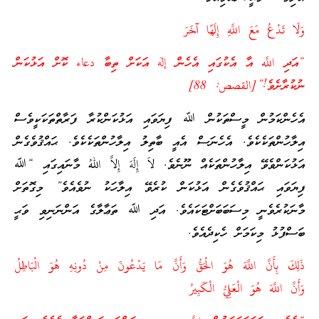
وَلَا تَدْعُ مَعَ اللَّهِ إِلَهًا آَخَرَ
“އަދި اللَّه އާ އެކުގައި އެހެން إله އަކަށް ތިބާ دعاء ކޮށް އަޅުކަން
ނުކުރާށެވެ!”[القصص: 88]
އެހެންކަމުން މީސްތަކުން ﷲ ފިޔަވައި އަޅުކަންކުރާ ފަރާތްތަކަކީވެސް
އިލާހުންތަކެކެވެ. އެހެނަސް އެއީ ބާތިލު އިލާހުންތަކެކެވެ. ޙައްޤުވެގެން
އަޅުކަންވެވޭ އިލާހުންތަކެއް ނޫނެވެ. لاَ إِلَهَ إِلاَّ اللهُ މާނައިގައި “ﷲ
ފިޔަވައި ޙައްޤުވެގެން އަޅުކަން ކުރެވޭ އިލާހަކު ނުވެއެވެ” މިގޮތަށް
މާނަކުރެވެނީ މިސަބަބަށްޓަކައެވެ. އަދި ﷲ ތަޢާލާގެ އަންނަނިވި ވަޙީ
ބަސްފުޅު މިކަމަށް ހެކިދެއެވެ.
ذَلِكَ بِأَنَّ اللَّهَ هُوَ الْحَقُّ وَأَنَّ مَا يَدْعُونَ مِنْ دُونِهِ هُوَ الْبَاطِلُ
وَأَنَّ اللَّهَ هُوَ الْعَلِيُّ الْكَبِيرُ