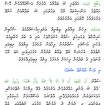
وَتَحُجَّ البَيْتَ
ޙައްޖަކީ ﷲ ތަޢާލާގެ ގެފުޅަށް ގަސްދުކޮއްގެން ގޮސް
ޙައްޖުގެ މަނާސިކުތައް އޭގެ ވަގުތުގައި ﷲ ތަޢާލާއަށް ކުރެވޭ
އަޅުކަމެއްގެ ގޮތުގައި އަދާކުރުމެވެ.
صَدَقْتَ
މިހެން ވިދާޅުވީ ޖިބުރީލް ޢަލައިހިއްސަލާމްއެވެ. ސާހާބީން
ހައިރާންވެ ވަޑައިގަތީ ސުވާލު ކުރުމަށްފަހު އަދި އެ ތެދު ކުރާތީއެވެ.
އެހެނީ އަސްލަކީ ސުވާލުކުރާ މީހާއަށް އެކަމުގެ ޢިލްމެއް ލިބިފައި
ނެތުމެވެ. އެހެނަސް ދެވޭ ޖަވާބު ތެދުކުރާ ކަމުގައިވަނީ ނަމަ އޭގެ
މާނައަކީ އެ ތެދުކުރާ މީހަކަށް އެކަމުގެ އިލްމު ލިބިފައިވާކަމެވެ.
މި ފަސް ރުކުނުގެ ޝަރަހަ:
ސުވާލު:
أَنْ تَشْهَدَ أَن لاَ إِلَهَ إِلاَّ اللهُ، وَأَنَّ مُحَمَّدًا رَسُولُ اللهِ
“މާތް ﷲ މެނުވީ ޙައްޤުވެގެން އަޅުކަމެއް ވެވޭ އިލާހަކު ނެތްކަމަށާއި،
ހަމަކަށަވަރުން މުޙައްމަދުގެފާނީ މާތްﷲގެ ރަސޫލާކަމަށް ހެކިވުމާއި”
މިތަނުގައި މި ދެކަން ދެ ރުކުނެއް ކަމުގައި ނުލައްވައި އެއް