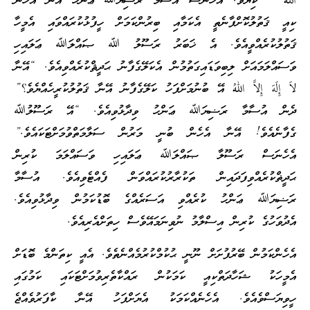
اللهُ ” ކިޔެވެ. އެހެނަސް އުސާމާ ރަޟިޔަﷲ ޢަންހު އޭނާ އެހެން
ކިއީ ޤަތުލުކޮށްފާނެތީ އެކަމާއި ބިރުންކަމަށް ހީފުޅުކުރައްވައި އެމީހާ
ޤަތުލުކުރެއްވީއެވެ. އެ ޚަބަރު ރަސޫލު ﷲ ޞައްލަﷲ ޢަލައިހި
ވަސައްލަމައަށް ލިބިވަޑައިގަތުމުން އެކަލޭގެފާނު ޙަދީޘްކުރެއްވިއެވެ. “އޭނާ
لاَ إِلَهَ إِلاَّ اللهُ އޭ ބުނުމަށްފަހު ކަލޭގެފާނު އޭނާ ޤަތުލުކުރީހެއްޔެވެ؟”
ދެން އުސާމާ ރަޟިޔަﷲ ޢަންހު ވިދާޅުވިއެވެ. “އޭ ރަސޫލުﷲ
ގެފާނެއެވެ! އޭނާ އެހެން ބުނީ މަރުން ސަލާމަތްވުމަށްޓަކައެވެ.”
އެހެނަސް ރަސޫލާ ޞައްލަﷲ ޢަލައިހި ވަސައްލަމަ ކުރިން
ޙަދީޡްކުރެއްވިފަދައިން ތަކުރާރުކުރައްވަން ފެއްޓެވިއެވެ. އުސާމާ
ރަޟިޔަﷲ ޢަންހު ކުރެއްވި އަސަރެއްގެ ބޮޑުކަމުން ވިދާޅުވިއެވެ.
އެދުވަހުގެ ކުރިން އިސްލާމު ނުވިނަމައޭވެސް ހިތަށްއެރިއެވެ.
އެހެންކަމުން ބޭރުފުށަށް ނޫނީ ޙުކުމްކުރުމެއްނެތެވެ. އެއީ ކިތަންމެ ބޮޑަށް
އެމީހަކު ޝަހާދަތްކިއީ ކަމަކުން ރައްކާތެރިވުމަށްޓަކައި ކަމުގައި
ހީވިޔަސްވެއެވެ. އެހެނެއްކަމަކު އެޔަށްފަހު އޭނާ ކާފަރުވެއްޖެ