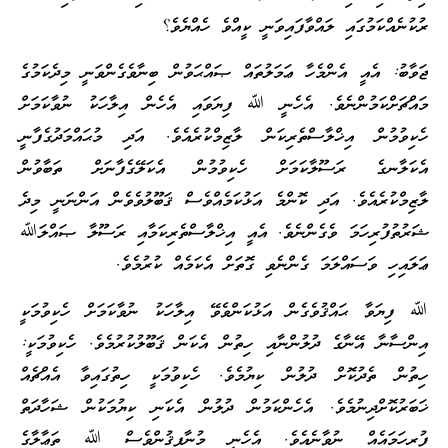
ރުކުނެއްކަމުގައި ލައްވާފައިވަނީ ކީއްވެ ހެއްޔެވެ؟
ޖަވާބު: އެއީ އެންމެހާ ޢަމަލުތައް ޞައްޙަވުން ބިނާވެގެންވަނީ މިދެކަމުގެ
މައްޗަށްކަމުންނެވެ. އެހެނީ ﷲ ފިޔަވައި އެހެން އިލާހަކު ނުވާކަމަށް
ހެކިވުމުން އިޚްލާސްތެރިކަން ލާޒިމްކުރެއެވެ. އަދި މުޙައްމަދުގެފާނީ
އެކަލާނގެ ރަސޫލާކަމަށް ހެކިވުމުން އެކަލޭގެފާނަށް ތަބާވުން
ލާޒިމްކުރެއެވެ. އަދި ކޮންމެ އަޅުކަމެއްވެސް ޤަބޫލުވެވެން އަންނަނީ މިދެ
ޝަރުތުފުރިހަމަ ވެގެންނެވެ. އެއީ އިޚްލާސްތެރިކަމާއި ރަސޫލާ ޞައްލަﷲ
ޢަލައިހި ވަސައްލަމަ ގެންނެވި ގޮތަށް އެކަމެއް ކުރުމެވެ.
ﷲ ފިޔަވާ ޙައްޤުވެގެން އަޅުކަންވެވޭ އިލާހަކު ނުވާކަމަށް ހެކިވުމަކީ
އިންސާނާ އޭނާގެ ދުލުންނާއި ހިތުން އެކަން ޤަބޫލުކުރުމެވެ. ހެކިވުމަކީ:
ހިތުން ތެދުކޮށް ދުލުން ކިޔުމެވެ. ހެކިވުމަކީ ހިތުގައިވާ އެއްޗެއް
ޚަބަރުކޮށްދިނުމެވެ. އެހެންކަމުން ދުލުން އެކަނި ކިޔުމަކުން ޝަހާދަތް
ފުރިހަމައެއް ނުވާނެއެވެ. އެހެނީ މުނާފިޤުންވެސް ﷲ ތަޢާލާގެ