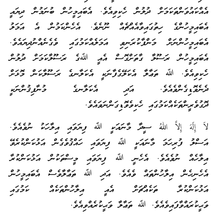
އެއްކައުވަންތަކަމަށް ދުލުން ހެކިވިއެވެ. އެބައިމީހުން ބުނަމުން ދިޔައީ
އެބައިމީހުންގެ ހިތުގައިވާއެއްޗެއް ނޫނެވެ. އެހެންކަމުން އެ އަމަލު
އެބައިމީހުންނަށް މަންފާކުރަނިވި އަމަލެއްކަމުގައި ވެގެނެއްނުދިޔައެވެ.
އެބައިމީހުން ރަސޫލާ ގާތަށްގޮސް އެއީ ﷲގެ ރަސޫލާކަމަށް ދުލުން
ހެކިވިއެވެ. ﷲ ތަޢާލާ އެކަލޭގެފާނަކީ އެކަލާނގެ ރަސޫލާކަން މޮޅަށް
ދެނެވޮޑިގެންވެއެވެ. އަދި އެކަލާނގެ މުނާފިޤުންނަކީ
ދޮގުވެރީންތަކެއްކަމުގައި ހެކިވެވޮޑިގަންނަވައެވެ.
لاَ إِلَهَ إِلاَّ اللهُ ސީދާ މާނައަކީ ﷲ ފިޔަވައި އިލާހަކު ނުވެއެވެ.
އަސްލު ފުރިހަމަ މާނައަކީ ﷲ ފިޔަވައި ހައްޤުވެގެން އަޅުކަންކުރެވޭ
އިލާހެއް ނުވެއެވެ. އެހެނީ ﷲ ފިޔަވައި މީސްތަކުން އަޅުކަންކުރާ
އެހެނިހެން އިލާހުންތައް ވެއެވެ. އަދި ﷲ ތަޢާލާވެސް އެބައިމީހުން
އަޅުކަންކުރާ ތަކެއްޗަށް އެއީ އިލާހުންތަކެއް ކަމުގައި
ވަޙީކުރައްވާފައިވެއެވެ. ﷲ ތަޢާލާ ވަޙީކުރެއްވިއެވެ.