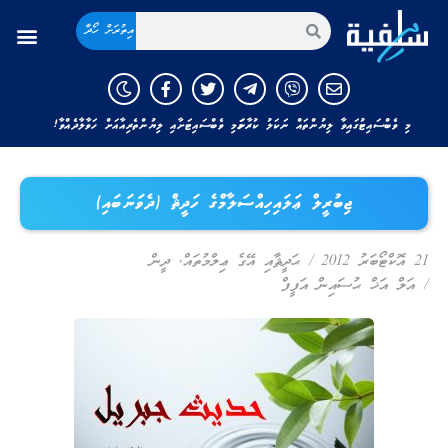
އިތުރަށް ހޯދާ
މި ވެބްސައިޓުގައިވާ ލިޔުންތައް ނަކަލު ކުރާނަމަ މި ވެބްސައިޓަށާއި ލިޔުންތެރިއާއަށް ހަވާލާދެއްވާ!
ޖިބުރީލް ޢަލައިހިއްސަލާމްގެ ހަދީޘް (ދެވަނަބައި)
21 އޮކްޓޯބަރު 2012
/
ޙަދީޘާއި އޭގެ ޢިލްމުތައް
,
ދީން
/
އަލް އަޚް ޙުސައިން އަފީފް