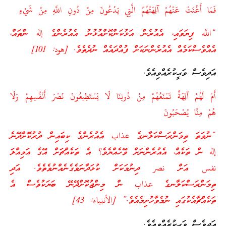
فَمَا أَغْنَتْ عَنْهُمْ آَلِهَتُهُمُ الَّتِي يَدْعُونَ مِنْ دُونِ اللَّهِ مِنْ شَيْءٍ
“اللَّه ފިޔަވައި، އެއުރެން އަޅުކަންކޮށްއުޅުނު އެއުރެންގެ إله ންތައް،
އެއްވެސްކަމެއް އެއުރެންނަކަށް ފުއްދައެއް ނުދެތެވެ. [هود: 101]
އަދިވެސް ވަޙީކުރެއްވިއެވެ.
أَمْ لَهُمْ آَلِهَةٌ تَمْنَعُهُمْ مِنْ دُونِنَا لَا يَسْتَطِيعُونَ نَصْرَ أَنْفُسِهِمْ وَلَا
هُمْ مِنَّا يُصْحَبُونَ
“ނުވަތަ ތިމަންރަސްކަލާނގެ عذاب އެއުރެންގެ ކިބައިން ދުރުކޮށްދޭނެ
إله ން ތަކެއް، އެއުރެންނަށް ވޭހެއްޔެވެ؟ އެ ތަކެއްޗަށް އޭގެ އަމިއްލަ
نفس އަށް نصر ދިނުމަކަށް ކުޅަދާނަވެގެނެއްނުވެތެވެ. އަދި
ތިމަންރަސްކަލާނގެ عذاب ން މިންޖުކޮށްދޭނޭ ބަޔަކުވެސް އެ
ތަކެއްޗާއެކުގައި ނުމެވާހުށިމެއެވެ.” [الأنبياء: 43]
އަދިވެސް ވަޙީކުރެއްވިއެވެ.