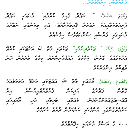
ފުރަތަމަބައި ކިޔުއްވުމަށް…
وَتُقِيْمَ الصَّلاَةَ ” ނަމާދު ޤާއިމު ކުރުމާއި” މާނައަކީ ނަމާދު
ފުރިހަމަކަމާއިއެކު ރަގަޅަށް ޤާއިމްކުރާށެވެ. އަދި މިތަނުގައި ނަމާދުގެ
މާނައިގައި ފަރުޟާއި ސުންނަތްވެސް ހިމެނެއެވެ.
وَتُؤْتِيَ الزَّكَاةَ ” ޒަކާތްދިނުމާޢި”
ޒަކާތަކީ މާތް ﷲ އަށްޓަކައި ކުރެވޭ
އަޅުކަމެއްގެ ގޮތުން، ޒަކާތުގެ ޙައްޤުވެރިންނަށް ތިމާގެ މުދަލުން ދޭން
ވާޖިބުވާ މިންވަރެކެވެ.
وَتَصُومَ رَمَضَانَ
ރޯދައަކީ މާތް ﷲ އައްޓަކައި ކުރެވޭ އަޅުކަމެއްގެ
ގޮތުން، ފަޖުރުގެ އަލިކަން ފާޅުވެއްޖެއީއްސުރެ އިރު
އޮއްސިއްޖައުމަށްދާންދެން ކެއުމާއި ބުއިމާއި އަދި ރޯދައިގައި
ހަރާމްވެގެންވައި އެންމެހައި ކަންކަމުން ދުރެވެ ހުރުމެވެ.
صيام ގެ އަސްލު މާނައަކީ ހިފޭއްޓުމެވެ.