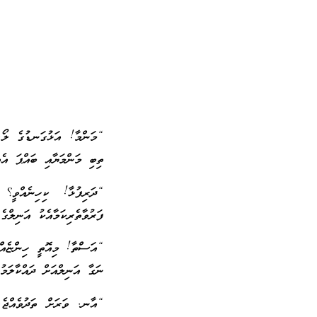
“މަންމާ! އަޅުގަނޑުގެ ލޯ.
ތިބި މަންމަޔާއި ބައްޕަ އެއ
“ދަރިފުޅާ! ކިހިނެއްވީ؟
ފަރުވާތެރިކަމާއެކު އަނިލްގެ
“އަސްތާ! މިއޮތީ ހިންޏެއް.
ނަގާ އަނިލްއަށް ދައްކާލަމު
“އާނ. ވަރަށް ތަދުވެއްޖެ.