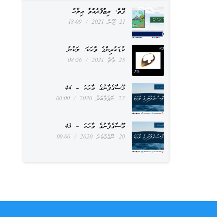
ފޮތް: ރިޒްޤުދެއްވާ އިލާހު
21 ޖޫން 2021
18:09
ކުޑަކުދިންގެ ވާހަކަ: ލަކުނު
25 މާޗް 2021
08:26
މޫސާގެފާނުގެ ވާހަކަ – 44
22 ނޮވެމްބަރު 2020
00:00
މޫސާގެފާނުގެ ވާހަކަ – 43
20 ނޮވެމްބަރު 2020
00:00