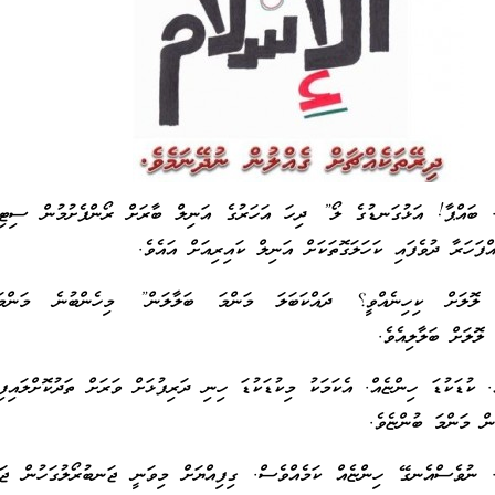
 ބައްޕާ! އަޅުގަނޑުގެ ލޯ” ދިހަ އަހަރުގެ އަނިލް ބާރަށް ރޯންފެށުމުން ސިޓިން
ްފަހަރާ ދުވެފައި ކަހަލަގޮތަކަށް އަނިލް ކައިރިއަށް އައެވެ.
 ލޮލަށް ކިހިނެއްވީ؟ ދައްކަބަލަ މަންމަ ބަލާލަން” މިހެންބުނެ މަންމަޔާ
 ލޮލަށް ބަލާލިއެވެ.
 ކުޑަކުޑަ ހިންޏެއް. އެކަމަކު މިކުޑަކުޑަ ހިނި ދަރިފުޅަށް ވަރަށް ތަދުކޮށްލައިފ
ން މަންމަ ބުންޏެވެ.
 ނުވެސްއެނގޭ ހިންޏެއް ކަމެއްވެސް. ގިފިއްޔަށް މިވަނީ ޖަނބުރޯލުގަހުން ޖަނ