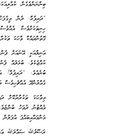
ބިންނަންވެގެން. ކުއްލިއަކަ
“ދަރިފުޅާ. ދެން މީގެފަހ
ހިނިތަކަށްވެސް އެއްވެސް
ގޮތުންދައްކާ ވާހަކަ ތަކުރާރ
އަނިލްއަކީ އޭނައަށް ފެންނ
ކުއްޖެކެވެ. ބުޅަލެއް ފެނ
ބުނެއެވެ. “ދަރިފުޅާ! އަނ
ގެއްލުންދޭ އެއްޗެހިވެސް މ
މިވާހަކަ ތަކުރާރުކޮށް ދަ
ވެއްޓުނު ދުވަހު ބުންޏެވެ
މަންމައާއިބައްޕަ އުފަލުން 
ރަސޫލުﷲ ޞައްލަﷲ ޢަލައިހި