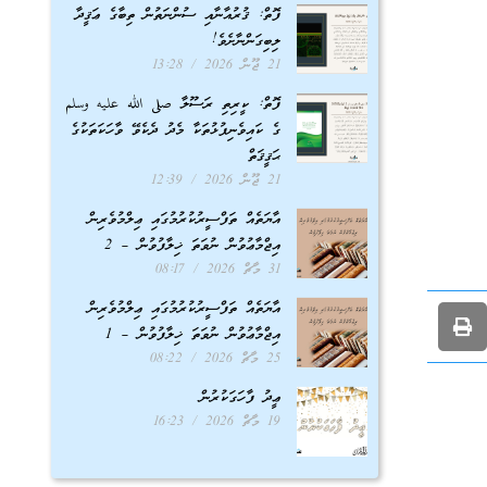
ފޮތް: ޤުރުއާނާއި ސުންނަތުން ތިބާގެ ޢަޤީދާ
ލިބިގަންނާށެވެ!
21 ޖޫން 2026
13:28
ފޮތް: ކީރިތި ރަސޫލާ صلى الله عليه وسلم
ގެ ކައިވެނިފުޅުތަކާ މެދު ދެކެވޭ ވާހަކަތަކުގެ
ޙަޤީޤަތް
21 ޖޫން 2026
12:39
އާޔަތެއް ތަފްސީރުކުރުމުގައި ޢިލްމުވެރިން
އިޖްމާޢުވުން ނުވަތަ ޚިލާފުވުން – 2
31 މާޗް 2026
08:17
އާޔަތެއް ތަފްސީރުކުރުމުގައި ޢިލްމުވެރިން
އިޖްމާޢުވުން ނުވަތަ ޚިލާފުވުން – 1
25 މާޗް 2026
08:22
ޢީދު ފާހަގަކުރުން
19 މާޗް 2026
16:23