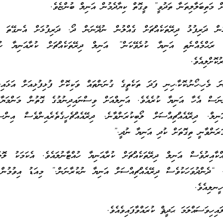
ށް މަތިބަލާލިތަނާ ތަދުވީ” ވީގޮތް ކިޔާދެމުން އަނިލް ބުންޏެވެ.
ުން ދަރިފުޅު ދިރޭތަކެއްޗަށް ގެއްލުން ނުދޭނަން ދޯ. ދަރިފުޅަށް އެނގޭތަ ދަ
 ރަޙްމެއްނެތި އަނިޔާ ކުރެވޭކަން” އަނިލް ދިރޭތަކެއްޗަށް ކުރާއަނިޔާ ހުއް
ުކޮށްލިއެވެ.
ަ މެހި،ހޯނު،ކޮކާ،ހިނި ފަދަ ތަކެތީގެ ގުނަންތައް ވަކިކޮށް ފުޅިފުޅިއަށް އަޅައި
ުނަސް އެހާ އަނިޔާ ކުރެއެވެ. އަނިލްއަށް ވިސްނައިދިނުމުގެ ގޮތުން މަންމަޔާއ
ިލް. ދިރޭއެއްޗިއްސަށް ލޯބިކުރަންވާނެ. ދިރޭއެއްޗެހީގެތެރެއިންވެސް އިންސާ
ަރަންވާނީ ތިގޮތަށް ކުދި އަނިޔާ ނުދީ.”
އްކާއިރުވެސް އަނިލް ދިރޭތަކެއްޗަށް ކުރާއަނިޔާ ހުއްޓާނުލައެވެ. އެކަމަކު ލޮލ
. “ދެންދުވަހަކުވެސް ދިރޭއެއްޗިއްސަށް އަނިޔާ ނުކުރާނަން.” މިއަޑު އިވުމުން 
ހީނލިއެވެ.
ވަސައްލަމަ ޙަދީޘް ކުރައްވާފައިވެއެވެ.