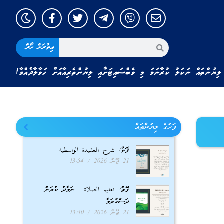
އިތުރަށް ހޯދާ
ލިޔުންތައް ނަކަލު ކުރާނަމަ މި ވެބްސައިޓަށާއި ލިޔުންތެރިއާއަށް ހަވާލާދެއްވާ!
ފަހުގެ ލިޔުންތައް
ފޮތް: شرح العقيدة الواسطية
21 ޖޫން 2026
13:54
ފޮތް: تعليم الصلاة | ނަމާދު ކުރަން
ދަސްކުރަމާ
21 ޖޫން 2026
13:40