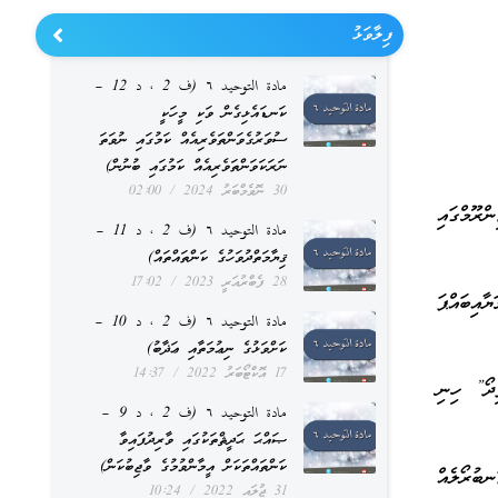
ފިލާވަޅު
مادة التوحيد ٦ (ف 2 ، د 12 –
ކަނޑައެޅިގެން ވަކި މީހަކީ
ސުވަރުގެވަންތަވެރިއެއް ކަމުގައި ނުވަތަ
ނަރަކަވަންތަވެރިއެއް ކަމުގައި ބުނުން)
30 ނޮވެމްބަރު 2024
02:00
ރޫމްގައި
مادة التوحيد ٦ (ف 2 ، د 11 –
ޤިޔާމަތްދުވަހުގެ ކަންތައްތައް)
28 ފެބްރުއަރީ 2023
17:02
އިބައްޕަ
مادة التوحيد ٦ (ف 2 ، د 10 –
ކަށްވަޅުގެ ނިޢުމަތާއި ޢަޛާބު)
17 އޮކްޓޯބަރު 2022
14:37
ިދޯ” ހިނި
مادة التوحيد ٦ (ف 2 ، د 9 –
ޞައްޙަ ޙަދީޘްތަކުގައި ވާރިދުފައިވާ
ކަންތައްތަކަށް އީމާންވުމުގެ ވާޖިބުކަން)
ބުރޯލެއް
31 ޖުލައި 2022
10:24