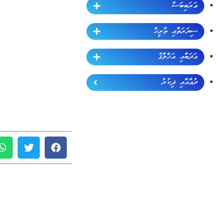
ޢަރަބިބަސް
ސިޔަރަތާއި ތާރީޚް
އަދަބާއި އަޚްލާޤު
ދުޢާއާއި ޛިކުރު