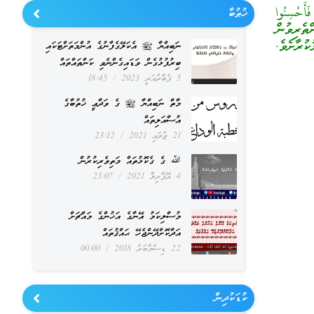
أَحْسِنُوا
ޚުޠުބާ
ތެރިވުން
ުރާށެވެ.
ނަބިއްޔާ ﷺ އެކަލޭގެފާނުގެ އުންމަތަށްޓަކައި
ބިރުފުޅުގެން ވަޑައިގެންނެވި ކަންތައްތައް
5 ފެބްރުއަރީ 2023
18:45
މާތް ނަބިއްޔާ ﷺ ގެ ވަދާޢީ ޚުތުބާގެ
އުސްއަލިތައް
21 ޖުލައި 2021
23:12
ﷲ ގެ ގެކޮޅުތައް މަތިވެރިކުރުން
4 އޭޕްރިލް 2021
23:07
މުސްލިކަމު އޭނާގެ އަޚުންގެ މައްޗަށް
އަދާކޮށްދޭންޖެހޭ ޙައްޤުތައް
22 ޑިސެމްބަރު 2018
00:00
ކުޑަކުދިން