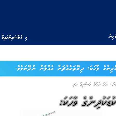
ުދިން
މި ވެބްސައިޓުގައިވާ 
ުދިންގެ ވާހަކަ: ދިރޭތަކެއްޗަށް ގެއްލުން ނުދޭނަމެވެ.
ން
/
އަލް އުޚްތު ތަސްނީމް ޢަލީ