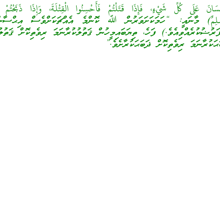
نَ عَلَى كُلِّ شَيْءٍ، فَإِذَا قَتَلْتُمْ فَأَحْسِنُوا الْقِتْلَةَ، وَإِذَا ذَبَحْتُمْ فَ
ُسْلِمٌ) މާނައީ: “ހަމަކަށަވަރުން ﷲ ކޮންމެ އެއްޗަކަށްވެސް އިޙްސާން
ަރުޟުކުރެއްވިއެވެ.) ފަހެ، ތިޔަބައިމީހުން ޤަތުލުކުރާނަމަ ރިވެތިކޮށް ޤަތުލުކ
ޙަކުރާނަމަ ރިވެތިކޮށް ޛަބަޙަކުރާށެވެ.”