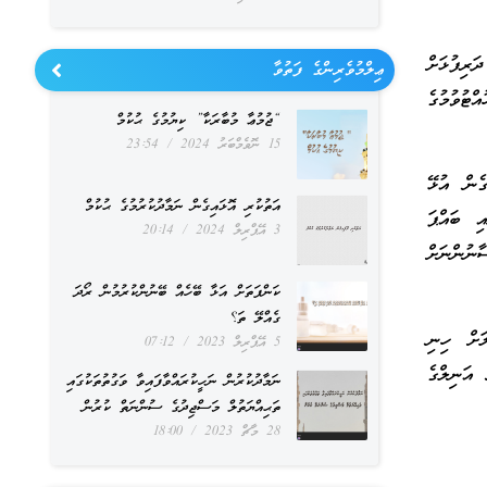
ރިފުޅަށް
ޢިލްމުވެރިންގެ ފަތުވާ
ޓުވުމުގެ
“ޖުމުޢާ މުބާރަކާ” ކިޔުމުގެ ޙުކުމް
15 ނޮވެމްބަރު 2024
23:54
ގެން އުޅޭ
އަތުކުރި އޮޅައިގެން ނަމާދުކުރުމުގެ ޙުކުމް
ި ބައްޕަ
3 އޭޕްރިލް 2024
20:14
ނުންނަށް
ކަންފަތަށް އަޅާ ބޭހެއް ބޭނުންކުރުމުން ރޯދަ
ގެއްލޭ ތަ؟
ަށް ހިނި
5 އޭޕްރިލް 2023
07:12
އަނިލްގެ
ނަމާދުކުރުން ނަހީކުރައްވާފައިވާ ވަގުތުތަކުގައި
ތަޙިއްޔަތުލް މަސްޖިދުގެ ސުންނަތް ކުރުން
28 މާޗް 2023
18:00