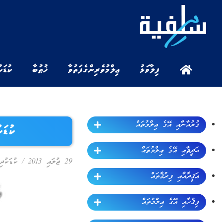
ފިލާވަޅު
ޢިލްމުވެރިންގެ ފަތުވާ
ޚުޠުބާ
ކުޑަކ
ޤުރުއާނާއި އޭގެ ޢިލްމުތައް
ކުޑަކ
ޙަދީޘާއި އޭގެ ޢިލްމުތައް
29 ޖުލައި 2013
/
ކުޑަކުދި
ޢަޤީދާއާއި ފިރުޤާތައް
ފިޤުހާއި އޭގެ ޢިލްމުތައް