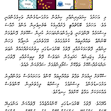
މި އަހަރުގެ ކިޔަވައިދިނުމާއި ކިޔެވުން އަޅުގަނޑުމެންނާ ވަކިވެގެންދަނީ
އެވެ. އަހަރުގެ ބޮޑުޗުއްޓީ ފެށުމާއިއެކު ބެލެނިވެރިން އެންމެ ޚާއްސަ
އިސްކަމެއް ދޭންފަށަނީ ޖެހިގެންއަންނައަހަރު ކުދިން ސްކޫލަށް ފޮނުވުމަށް
ބޭނުންވާ ތައްޔާރީތައް ކުރުމުގައެވެ. އޭގެތެރެގައި ޔުނިފޯމް ފަހަން
ދިނުމާއި ފޮތްހަމަކުރުމާއި ފޮތުގެ ބޭރުގަނޑުގައި އިތުރުކަރުދާހެއްލާ ނުވަތަ
އިތުރު ޑިޒައިނެއް ހަދައިގެން ނަމަވެސް ފޮތް ރީތިކުރުމާއި ފޮތުގައި
ނަންކަރުދާސްކޮޅު ތަތްކޮށް ސެލޯފިންލުމަށް ސަމާލުކަން ދެއެވެ.
ސްކޫލަށް ދިޔުމަށް ތަފާތު ތައްޔާރީތައް ކޮންމެ އަހަރަކުވެސް ވަމުންދާއިރު
އަޅުގަނޑުމެންގެ ވިސްނުމުގެ މިސްރާބު މީގެތެރެއިން ކޮންމެވެސް
އެއްކަމަކަށް އަމާޒު ކޮށްލަމާ ހިނގާށެވެ.
އާދޭހެވެ. ފޮތުގެ ބޭރުގަނޑުގައި ކޮންކުއްޖެއްގެ ފޮތެއްކަން އަންގައިދޭ