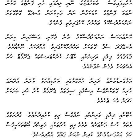
ކުރެވިފައިވެސް އެބަހުއްޓެވެ. ނޫނީ ލިޔެފައި ހުރި ފޮންޓުގެ ގޮތުން
ނުވަތަ ފޮންޓުގެ ކުޑަކަމުން ނަން ވަކިކުރަން އުނދަގޫ ގޮތްގޮތަށް
ނަންކަރުދާސްކޮޅު ތައްޔާރު ކޮށްފައިވާތީ ފެނެއެވެ.
ކޮންމެއަކަސް ނަންކަރުދާސްކޮޅު ވާން ޖެހޭނީ ފަސޭހައިން ކިޔަން
އެނގޭފަދަ ސާފު ގޮތަކަށް ތައްޔާރުކޮށްފައިވާ އެއްޗަކަށް ނޫންތޯއެވެ.
ފާޑުފާޑުގެ ފިލްމީ ތަރިންނާއި ކާޓޫނު ކެރެކްޓަރސްތައް ޕްރޮމޯޓް ކުރާ
އެއްޗަކަށް ވެގެން ނުވާނެއެވެ.
އަޅުގަނޑުމެންގެ ދަރިން ހެޔޮގޮތުގައި ތަރުބިއްޔަތު ކުރަން އެދޭނަމަ
ހުރިހާ ގޮތަކުންވެސް އިސްލާމީ ސިފަތައް ޕްރޮމޯޓް ކުރާ ކުދި ބަޔަކަށް
ހަދަން އެބަ ޖެހެއެވެ.
ކާޓޫނާއި ފިލްމީ ތަރިންނާއި ނުލާވެސް ރީތި ކުރެވިދާނެއެވެ. ގުދުރަތުގެ
އެތައް ހާސް މަންޒަރެއް ވެއެވެ.ރީތި ކާރުތަކާއި މަތިންދާ ބޯޓުތަކަކީވެސް
ހަމަ އަޅުގަނޑުމެންގެ ކުދިން ނުހަނު ގަޔާވާ އެއްޗިއްސެވެ.