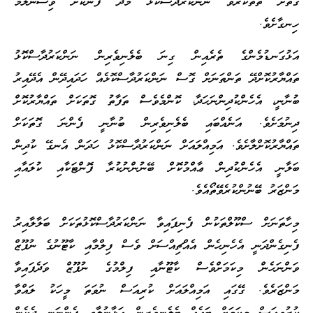
ގޮތަށް ތަތްކުރެވޭ ނަންކަރުދާސްކޮޅާ މެދު ފުންކޮށް ވިސްނާލަމާ
ހިނގާށެވެ.
އަޅުގަނޑުމެންގެ ތެރެއިން ގިނަ ބެލެނިވެރިން ނަންކަރުދާސްކޮޅު
ތައްޔާރުކޮށްދޭ ތަންތަނަށް ގޮސް ނަންކަރުދާސްކޮޅެއް ހަދައިދޭން އެދޭއިރު
ބުނާނީ، އެހެންކުދިންނަހަދާ، ކޮންމެވެސް ތަފާތު ގޮތަކަށް ތައްޔާރުކޮށް
ދިނުމަށެވެ. އަނެއްބައި ބެލެނިވެރިން ބުނާނީ ފެންނަ ގޮތަކަށް
ތައްޔާރުކޮށްލާށެވެ. އަމިއްލައަށް ނަންކަރުދާސްކޮޅު ހަދަން އެނގޭ ކުދިން
ބަލާނީ އެހެންކުދިން ޢާއްމުކޮށް ބޭނުންނުކުރާ ފޮންޓަކާއި ކުލައާއި
މަންޒަރު ބޭނުންކުރެވޭތޯއެވެ.
މިހާތަނަށް ސްކޫލްތަކުން ފެނިފައިވާ ނަންކަރުދާސްކޮޅުތަކަށް ބަލާލާއިރު
ފެނިގެންދަނީ އެހެނިހެން އެއްޗިއްސަށް ވެސް ފިލްމާއި ކާޓޫނުގެ ނުފޫޒް
ވަންނަހެން މިކަމަށްވެސް ކާޓޫނާއި ފިލްމުގެ ނުފޫޒް ވަދެފައިވާ
މަންޒަރެވެ. ގޭގައި އަމިއްލައަށް ކުރިއަސް ނުވަތަ މީހަކު ލައްވާ