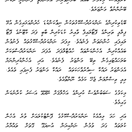
ކުރުވިއަސް މިކަމަށް ބައެއް ބެލެނިވެރިން އަޅާނުލާތީ ފެންނަނީ ދެކެން
ބޭނުންނުވާ މަންޒަރެވެ.
ބޮޑެތިކުދިންގެ ނަންކަރުދާސްކޮޅުތަކުން ނިވާކަންކުޑަ ހެދުންއަޅައިގެން އުޅޭ
ފިލްމީ ތަރިންގެ ފޮޓޯލައިފާ ވާއިރު ކުޑަކުދިން ބާބީ ފަދަ ކާޓޫނުގެ ފޮޓޯ
ލައިފައި ހުންނަތަން ފެނެއެވެ. މިފަދަ ނަންކަރުދާސްކޮޅުތައް ފެނުމުން
ބައެއްކުދިން އެހެންކަންތައް ހުއްޓާލާފަދަ އެފަދަ ނަންކަރުދާސްތަކަށް
ބަލަހައްޓައިގެން ތިބޭ މަންޒަރު ފެނެއެވެ. އަދި އެހެންކުދިންނަށް
އެމަންޒަރު ދައްކާ ސިއްރުވާހަކަތައް ދައްކާ މަންޒަރު ފެނިފައި ވެއެވެ.
މިއީ ވިސްނާލަން ޖެހޭ ކަމެއް ނޫންތޯއެވެ.
މިކަމުގެ ސަބަބުންވެސް ކުދިންގެ އަޚްލާޤަށް ނޭދޭވޭ އަސަރު ކުރާނެކަން
ގައިމެވެ.
އަދި ހަމަ މިއާއެކު ނަންކަރުދާސްކޮޅުގެ ފޮންޓުކުލައަށް ވުރެ އެހެން
ކުލަތައް ގަދަ ވުމުން ނަންކިޔަން އުނދަގޫ ގޮތަށް ތައްޔާރު