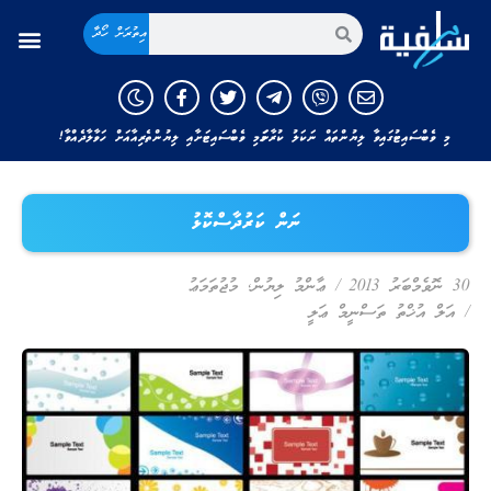
އިތުރަށް ހޯދާ
މި ވެބްސައިޓުގައިވާ ލިޔުންތައް ނަކަލު ކުރާނަމަ މި ވެބްސައިޓަށާއި ލިޔުންތެރިއާއަށް ހަވާލާދެއްވާ!
ނަން ކަރުދާސްކޮޅު
30 ނޮވެމްބަރު 2013
/
ޢާންމު ލިޔުން
,
މުޖުތަމަޢު
/
އަލް އުޚްތު ތަސްނީމް ޢަލީ