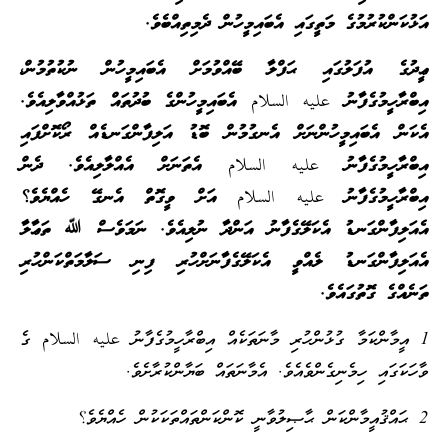
އަޅުކަންކުރުމުގެ މަތީގައި އެބައިމީހުން ދެމިތިއްބެވެ.
ޢީދުގެ އުފަލުގައި ޙަފްލާ ބޭއްވުމަށް އެބައިމީހުން ނުކުތުމުން،
އިބްރާހީމުގެފާނު عليه السلام އެބައިމީހުންގެ ބުދުތައް ތަޅުއްވާލިއެވެ.
އެކަން އެބައިމީހުންނަށް އެނގުމުން ބޮޑު އަލިފާންގަނޑެއް ރޯކޮށްފައި
އިބްރާހީމުގެފާނު عليه السلام އެތަނަށް އެއްލާލިއެވެ. ދެން
އިބްރާހީމުގެފާނު عليه السلام އަށް ވީގޮތް އެނގޭ ހެއްޔެވެ؟
އެއަލިފާންގަނޑު އެކަލޭގެފާނު އަންދާ ނުލިއެވެ. ނަމަވެސް ﷲ ތަޢާލާ
އެއަލިފާންގަނޑު ލެއްވީ އެކަލޭގެފާނަށްހުރި ފިނި ސަލާމަތްކަންހުރި
ތަނެއްގެ ގޮތުގައެވެ.
1 އީމާންކަމާ ގުޅުންހުރި މާނަތަކެއް އިބްރާހީމުގެފާނު عليه السلام ގެ
ވާހަކަގައި ހިމެނިގެންވެއެވެ. އެމާނަތައް ބަޔާންކުރާށެވެ.
2 ޙައްޤުއީމާންކަން ޙާޞިލުވާނީ ކޮންކަންތައްތަކަކުން ހެއްޔެވެ؟