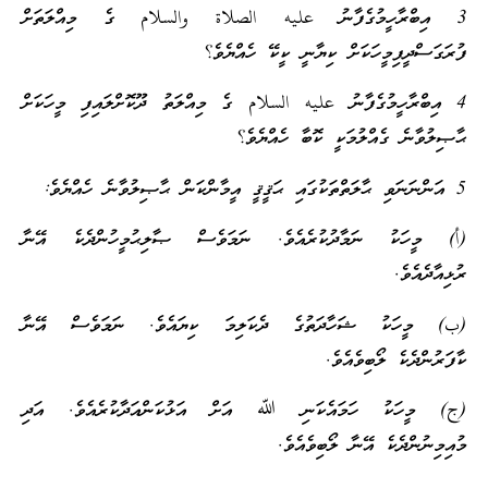
3 އިބްރާހީމުގެފާނު عليه الصلاة والسلام ގެ މިއްލަތަށް
ފުރަގަސްދީފިމީހަކަށް ކިޔާނީ ކީކޭ ހެއްޔެވެ؟
4 އިބްރާހީމުގެފާނު عليه السلام ގެ މިއްލަތު ދޫކޮށްލައިފި މީހަކަށް
ޙާޞިލުވާނެ ގެއްލުމަކީ ކޮބާ ހެއްޔެވެ؟
5 އަންނަނަވި ޙާލަތްތަކުގައި ޙަޤީޤީ އީމާންކަން ޙާޞިލުވާނެ ހެއްޔެވެ:
(أ) މީހަކު ނަމާދުކުރެއެވެ. ނަމަވެސް ޞާލިޙުމީހުންދެކެ އޭނާ
ރުޅިއާދެއެވެ.
(ب) މީހަކު ޝަހާދަތުގެ ދެކަލިމަ ކިޔައެވެ. ނަމަވެސް އޭނާ
ކާފަރުންދެކެ ލޯބިވެއެވެ.
(ج) މީހަކު ހަމައެކަނި ﷲ އަށް އަޅުކަންއަދާކުރެއެވެ. އަދި
މުއިމިނުންދެކެ އޭނާ ލޯބިވެއެވެ.