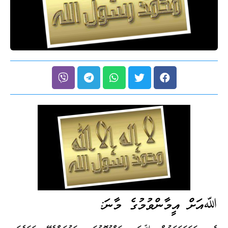
ﷲއަށް އީމާންވުމުގެ މާނަ: