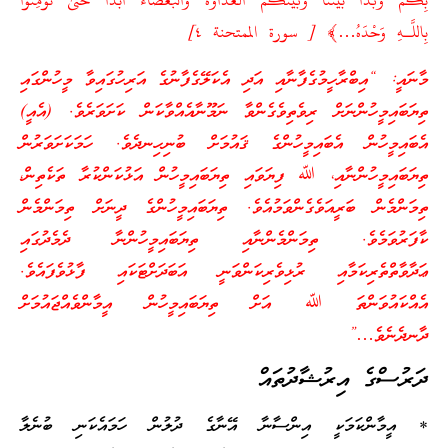
بِكُمْ وَبَدَا بَيْنَنَا وَبَيْنَكُمُ الْعَدَاوَةُ وَالْبَغْضَاءُ أَبَدًا حَتَّىٰ تُؤْمِنُوا
بِاللَّـهِ وَحْدَهُ…﴾ [ سورة الممتحنة ٤]
މާނައީ: “އިބްރާހީމުގެފާނާއި އަދި އެކަލޭގެފާނުގެ އަރިހުގައިވާ މީހުންގައި
ތިޔަބައިމީހުންނަށް ރިވެތިވެގެންވާ ނަމޫނާއެއްވާކަން ކަށަވަރެވެ. (އެއީ)
އެބައިމީހުން އެބައިމީހުންގެ ޤައުމަށް ބުނިހިނދެވެ. ހަމަކަށަވަރުން
ތިޔަބައިމީހުންނާއި، ﷲ ފިޔަވައި ތިޔަބައިމީހުން އަޅުކަންކުރާ ތަކެތިން،
ތިމަންމެން ބަރީއަވެގެންވަމުއެވެ. ތިޔަބައިމީހުންގެ ދީނަށް ތިމަންމެން
ކާފަރުވަމެވެ. ތިމަންމެންނާއި ތިޔަބައިމީހުންނާ ދެމެދުގައި
ޢަދާވާތްތެރިކަމާއި ރުޅިވެރިކަންވަނީ އަބަދަށްޓަކައި ފާޅުވެފައެވެ.
އެއްކައުވަންތަ ﷲ އަށް ތިޔަބައިމީހުން އީމާންވެއްޖައުމަށް
ދާނދެނެވެ…”
ދަރުސްގެ އިރުޝާދުތައް
* އީމާންކަމަކީ އިންސާނާ އޭނާގެ ދުލުން ހަމައެކަނި ބުނެލާ