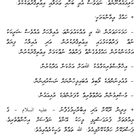
ކަލިމައެއްނޫނެވެ. ނަމަވެސް އެއީ ބަހާއި ޢަމަލާއި އިޢުތިޤާދުތަކެކެވެ.
* ހައްޤު އީމާންކަމަކީ:
– ހަމަކަށަވަރުން ﷲ އީ އެއްކައުވަންތަ، އެއިލާހަށް އެއްވެސް ޝަރީކަކު
ނުވާ ފަރާތްކަމުގައި އިޢުތިޤާދުކުރުން. އަދި އެއިލާހު ފިޔަވާ
އަޅުކަންކުރުން ޙައްޤުވެގެންވާ ފަރާތެއް ނުވާކަމަށް އިޢުތިޤާދުކުރުން.
– އިޚްލާޞްތެރިކަމާއެކު ﷲއަށް އަޅުކަން އަދާކުރުން.
– މުއުމިނުންދެކެ ލޯބިވެ އެބައިމީހުންނަށް ނަޞްރުދިނުން.
– މުސްލިމުންނާ ޢަދާވާތްރިވާ ކާފަރުންދެކެ ރުޅިއައުން.
* މިދީން ދޫކޮށް އަދި އިބްރާހީމުގެފާނު – عليه السلام – ގެ
މިއްލަތަށް ފުރަގަސްދީފި މީހަކު އޭނާގެ ނަފްސަށް އިހާނާތްތެރިވެ،
ފަސާދަކޮށް ހަލާކުކޮށްފިއެވެ. ﷲ ތަޢާލާ ވަޙީކުރެއްވިއެވެ: