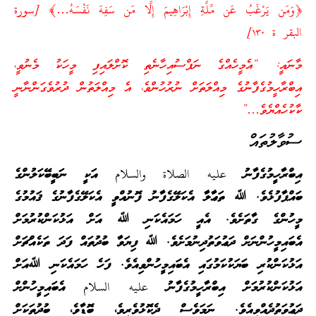
﴿وَمَن يَرْغَبُ عَن مِّلَّةِ إِبْرَاهِيمَ إِلَّا مَن سَفِهَ نَفْسَهُ…﴾ [سورة
البقر ة ١٣٠]
މާނައީ: “އެމީހެއްގެ ނަފްސުއިހާނެތި ކޮށްލައިފި މީހަކު މެނުވީ،
އިބްރާހީމުގެފާނުގެ މިއްލަތަށް ނުރުހުންވެ، އެ މިއްލަތުން ދުރުވެގަންނާނީ
ކާކުހެއްޔެވެ…”
ސުވާލުތައް
އިބްރާހީމުގެފާނު عليه الصلاة والسلام އަކީ ނަބީބޭކަލުންގެ
ބައްޕާފުޅެވެ. ﷲ ތަޢާލާ އެކަލޭގެފާނު ފޮނުއްވީ އެކަލޭގެފާނުގެ ޤައުމުގެ
މީހުންގެ ގާތަށެވެ. އެއީ ހަމައެކަނި ﷲ އަށް އަޅުކަންކުރުމަށް
އެބައިމީހުންނަށް ދަޢުވަތުދިނުމަށެވެ. ﷲ ފިޔަވާ ބުދުތައް ފަދަ ތަކެއްޗަށް
އަޅުކަންކުރި ބަޔަކުކަމުގައި އެބައިމީހުންވިއެވެ. ފަހެ ހަމައެކަނި ﷲއަށް
އަޅުކަންކުރުމަށް އިބްރާހީމުގެފާނު عليه السلام އެބައިމީހުންށް
ދަޢުވަތުދެއްވިއެވެ. ނަމަވެސް ދެކޮޅުވެރިވެ، ބޮޑާވެ، ބުދުތަކަށް