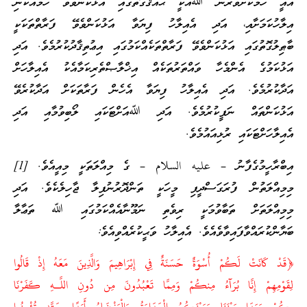
އެއީ ހަމަކަށަވަރުން ﷲއަކީ ޙައްޤުގޮތުގައި އަޅުކަންވެވޭ ހަމައެކަނި
އިލާހުކަމަށާއި، އަދި އެއިލާހު ފިޔަވާ އަޅުކަންވެވޭ ފަރާތްތަކަކީ
ބާޠިލުގޮތުގައި އަޅުކަންވެވޭ ފަރާތްތަކެއްކަމުގައި އިޢުތިޤާދުކުރުމެވެ. އަދި
އަޅުކަމުގެ އެންމެހާ ވައްތަރުތަކެއް އިޚްލާޞްތެރިކަމާއެކު އެއިލާހަށް
އަދާކުރުމެވެ. އަދި އެއިލާހު ފިޔަވާ އެހެން ފަރާތަކަށް އަދާކުރެވޭ
އަޅުކަންތައް ނަފީކުރުމެވެ. އަދި ﷲއަށްޓަކައި ލޯބިވުމާއި އަދި
އެއިލާހަށްޓަކައި ރުޅިއައުމެވެ.
އިބްރާހީމުގެފާނު – عليه السلام – ގެ މިއްލަތަކީ މިއީއެވެ. [1]
މިމިއްލަތުން ފުރަގަސްދީފި މީހަކީ ތަންދޮރުނުފިލާ ޖާހިލެކެވެ. އަދި
މިމިއްލަތަށް ތަބާވުމަކީ ރިވެތި ނަމޫނާއެއްކަމުގައި ﷲ ތަޢާލާ
ބަޔާންކުރައްވާފައިވާވެއެވެ. އެއިލާހު ވަޙީކުރެއްވިއެވެ:
﴿قَدْ كَانَتْ لَكُمْ أُسْوَةٌ حَسَنَةٌ فِي إِبْرَاهِيمَ وَالَّذِينَ مَعَهُ إِذْ قَالُوا
لِقَوْمِهِمْ إِنَّا بُرَآءُ مِنكُمْ وَمِمَّا تَعْبُدُونَ مِن دُونِ اللَّـهِ كَفَرْنَا