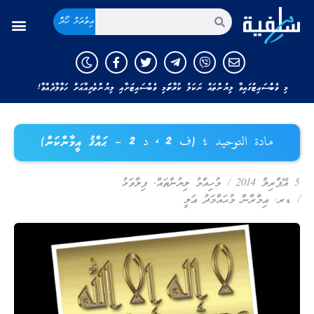
އިތުރަށް ހޯދާ
މި ވެބްސައިޓުގައިވާ ލިޔުންތައް ނަކަލު ކުރާނަމަ މި ވެބްސައިޓަށާއި ލިޔުންތެރިއާއަށް ހަވާލާދެއްވާ!
مادة التوحيد ٤ (ف 2 ، د 2 – ޙައްޤު އީމާންކަން)
5 އޭޕްރިލް 2014
/
މުހިއްމު ލިޔުންތައް
,
ފިލާވަޅު
/
ޑރ. ޢިމްރާން މުޙައްމަދު ޢަލީ