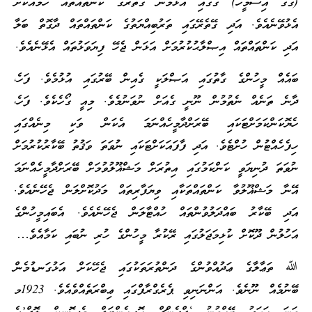
(ގޭގެ އިސްމީހާ) ގޭގައި އުޅުމުން ގޭތެރޭގެ ކަންތައްތައް ހަމައަކަށް
އެޅުވޭނެއެވެ. އަދި ގޭތެރޭގައި ތަރުބިއްޔަތުގެ ކަންތައްތައް ދާގޮތް ބަލާ
އަދި ކަންތައްތައް އިޞްލާޙުކުރުމަށް އަޅަން ޖެހޭ ފިޔަވަޅުތައް އެޅޭނެއެވެ.
ބައެއް މީހުންގެ ގާތުގައި އަޞްލަކީ ގެއިން ބޭރުގައި އުޅުމެވެ. ފަހެ،
ދާނެ ތަނެއް ނެތުމުން ނޫނީ ގެއަށް ނުވަނުމެވެ. މިއީ ގޯހެކެވެ. ފަހެ،
ހެޔޮކަންކަމަށްޓަކައި ބޭރަށްދާމީހެއްނަމަ އެކަން ވަކި މިނެއްގައި
ހިފެހެއްޓުން ހުށްޓެވެ. އަދި ފާފައަކަށްޓަކައި ނުވަތަ ވަޤުތު ބޭކާރުކުރުމަށް
ނުވަތަ ދުނިޔަވީ ކަންކަމުގައި އިތުރަށް މަޝްޣޫލުވުމަށް ބޭރަށްދާމީހެއްނަމަ
އޭނާ މަޝްޣޫލުވާ ކަންތައްތަކާއި ވިޔަފާރިތައް މަދުކޮށްލަން ޖެހޭނެއެވެ.
އަދި ބޭކާރު ބައްދަލުވުންތައް ހުއްޓާލަން ޖެހޭނެއެވެ. އެބައިމީހުންގެ
އަހުލުން ދޫކޮށް ކުޅިމަޖަލުގައި ރޭކުރާ މީހުންގެ ހުރި ނުބައި ކަމާއެވެ…
ﷲ ތަޢާލާގެ ޢަދުއްވުންގެ ދަންތުރަތަކުގައި ޖެހޭކަށް އަޅުގަނޑުމެން
ބޭނުމެއް ނޫނެވެ. އަންނަނިވި ޕެރެގްރާފްގައި ޢިބްރަތެއްވެއެވެ. 1923މ