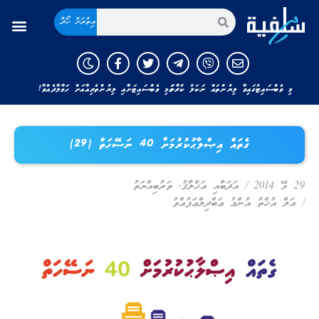
އިތުރަށް ހޯދާ
މި ވެބްސައިޓުގައިވާ ލިޔުންތައް ނަކަލު ކުރާނަމަ މި ވެބްސައިޓަށާއި ލިޔުންތެރިއާއަށް ހަވާލާދެއްވާ!
ގެތައް އިޞްލާޙުކުރުމަށް 40 ނަސޭހަތް (29)
29 މޭ 2014
/
އަދަބާއި އަޚްލާޤު
,
ތަރުބިއްޔަތު
/
އަލް އުޚްތު އުންމު ޢަބްދިލްޢަފުއްވު