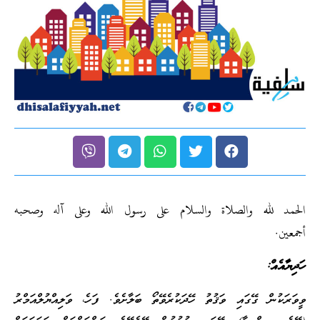
الحمد لله والصلاة والسلام على رسول الله وعلى آله وصحبه
أجمعين.
ހަދިޔާއެއް:
ވީވަރަކުން ގޭގައި ވަޤުތު ހޭދަކުރެވޭތޯ ބަލާށެވެ. ފަހެ، ވަލިއްޔުލްއަމްރު