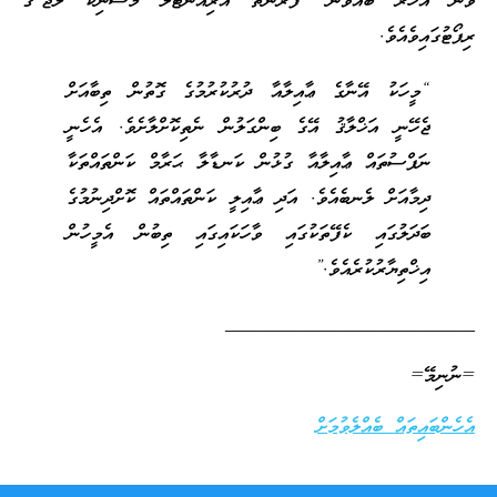
ވަނަ އަހަރު ބޭއްވުނު ‘ފްރެންޗް އޮރިއެންޓަލް މެސޮނިކް ލޮޖް’ގެ
ރިޕޯޓުގައިވެއެވެ.
“މީހަކު އޭނާގެ ޢާއިލާއާ ދުރުކުރުމުގެ ގޮތުން ތިބާއަށް
ޖެހޭނީ އަޚްލާޤު އޭގެ ބިންގަލުން ނެތިކޮށްލާށެވެ. އެހެނީ
ނަފްސުތައް ޢާއިލާއާ ގުޅުން ކަނޑާލާ ޙަރާމް ކަންތައްތަކާ
ދިމާއަށް ލެނބެއެވެ. އަދި ޢާއިލީ ކަންތައްތައް ކޮށްދިނުމުގެ
ބަދަލުގައި ކެފޭތަކުގައި ވާހަކައިގައި ތިބުން އެމީހުން
އިޚްތިޔާރުކުރެއެވެ.”
_________________________
=ނުނިމޭ=
އެހެންބައިތައް ބެއްލެވުމަށް