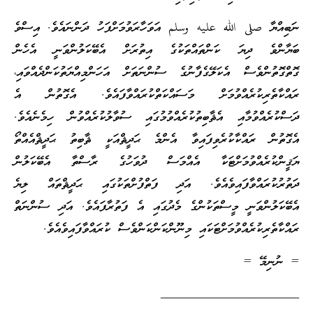
ނަބިއްޔާ صلى الله عليه وسلم އަވަހާރަވުމަށްފަހު ދަންނައެވެ. އިސްވެ
ބަޔާންވެ ދިޔަ ކަންތައްތަކުގެ އިތުރަށް އެބޭކަލުންވަނީ އެހެން
ގޮތްގޮތުންވެސް އެކަލޭގެފާނުގެ ސުންނަތަށް އަހަންމިއްޔަތުކަންދެއްވައި،
ރައްކާތެރިކުރެއްވުމަށް މަސައްކަތްކުރައްވާފައެވެ. އެގޮތުން އެ
ދަސްކުރެއްވުމާއި އެޘާބިތުކުރެއްވުމުގައި ސުވާލުކުރެއްވުން ހިމެނެއެވެ.
އެގޮތުން ރައްކާކުރެވިފައިވާ އެންމެ ޙަދީޘްއަކީ ޘާބިތު ޙަދީޘްއެއްތޯ
ޔަޤީންކުރެއްވުމަށްޓަކާ އެއްމަސް ދުވަހުގެ ރާސްތާ އެބޭކަލުން
ދަތުރުކުރައްވާފައިވެއެވެ. އަދި ފަތްފުށްތަކުގައި ޙަދީޘްތައް ލިޔެ
އެބޭކަލުންވަނީ މީސްތަކުންގެ މެދުގައި އެ ފަތުރާފައެވެ. އަދި ސުންނަތް
ރައްކާތެރިކުރެއްވުމަށްޓަކައި މިނޫންކަންކަންވެސް ކުރައްވާފައިވެއެވެ.
= ނުނިމޭ =
______________________