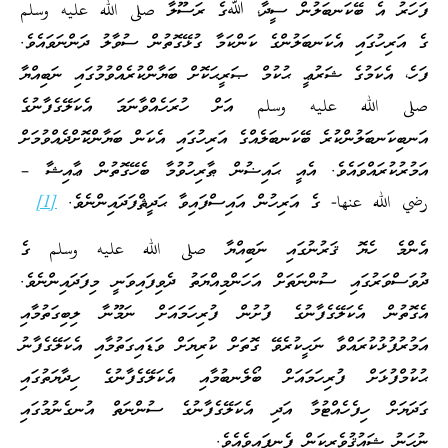
ފަހަރު އެ ބޭކަނބަލުން ސީދާ، ﷲގެ ރަސޫލާ صلى الله عليه وسلم
ގެ އަރިހުގައި އެކަނބަލުންގެ ކަންކަމާ ގުޅޭގޮތުން ސުވާލު ދަންނަވައެވެ.
ފަހެ، އެކަމުގެ ޝަރުޢީ ޙުކުމް ޞަރީޙަކޮށް ބަޔާންކުރެއްވުމުގައި ނަބިއްޔާ
صلى الله عليه وسلم އަށް ހުރަހެއްވާނަމަ އެކަލޭގެފާނުގެ
އަނބިކަނބަލުންކުރެ ބޭކަނބަލެއްގެ އަރިހުގައި އެކަން ބަޔާންކޮށްދެއްވުމަށް
އަމުރުކުރައްވައެވެ. އެއީ ޙައިޟުން ޠާރިހުވުމާ ބެހޭގޮތުން ޢާއިޝާ –
رضي الله عنها- ގެ އަރިހުން އައިސްފައިވާ ޙަދީޘްފަދައިންނެވެ.
[1]
އެންމެ ހެޔޮ ޤަރުނުގައި ނަބިއްޔާ صلى الله عليه وسلم ގެ
ދުވަސްވަރުގައި ސުންނަތަށް އަހަންމިއްޔަތު ދެވިފައިވަނީ މިފަދައިންނެވެ.
އެގޮތުން އެކަލޭގެފާނުގެ ފުށުން ފުރިހަމައަށް ނަމޫނާ ލިބިގަތުމާއި
އަމުރުފުޅުކުރައްވާ ނަހީކުރެވޭ ގޮތަށް ކުރިޔަށް ވަޑައިގަތުމާއި އެކަލޭގެފާނު
ޙުކުމްފުޅަށް ފުރިހަމައަށް ބޯލެނބުމާއި އެކަލޭގެފާނުގެ ހިދާޔަތުގައި
ގަދަޔަށް ހިފެހެއްޓުމާ އަދި އެކަލޭގެފާނުގެ ސުންނަތް އުނގެނުމުގައި
ނުހަނު ޝައުޤުވެރިކަން ފެނިފައިވެއެވެ.