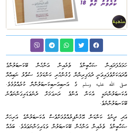
ހަމައެފަދައިން ޞަޙާބީންގެ ތެރެއިން އަންހެން ބޭކަނބަލުންގެ
ޢާދައަކަށްވެފައިވަނީ ދެމަފިރިންނާ ގުޅުންހުރި ކަންކަމުގެ ސުވާލު ނަބިއްޔާ
صلى الله عليه وسلم ގެ އަނބިއަނބިކަނބަލުންނާ ކުރެއްވުމެވެ.
އެކަނބަލުންނަކީ އެކަން އެންމެ ރަނގަޅަށް ދެނެވަޑައިގަންނަވާނެ
ބޭކަނބަލުންނެވެ.
އަދި ދީނުގެ ކަންކަން އޮޅުންފިލުއްވުމަށްވެސް އެކަނބަލުންގެ އަރިހަށް
ޞަޙާބީންގެ ތެރެއިން އަންހެން ބޭކަނބަލުން ވަޑައިގަންނަވައެވެ. ބައެއް