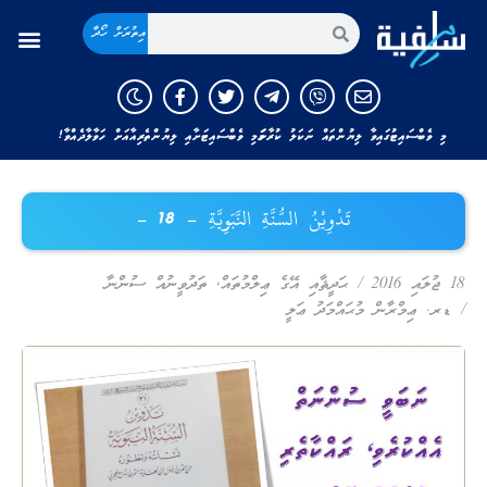
އިތުރަށް ހޯދާ
މި ވެބްސައިޓުގައިވާ ލިޔުންތައް ނަކަލު ކުރާނަމަ މި ވެބްސައިޓަށާއި ލިޔުންތެރިއާއަށް ހަވާލާދެއްވާ!
تَدْوِيْنُ السُّنَّةِ النَّبَوِيَّةِ – 18 –
18 ޖުލައި 2016
/
ޙަދީޘާއި އޭގެ ޢިލްމުތައް
,
ތަދުވީނުއް ސުންނާ
/
ޑރ. ޢިމްރާން މުޙައްމަދު ޢަލީ