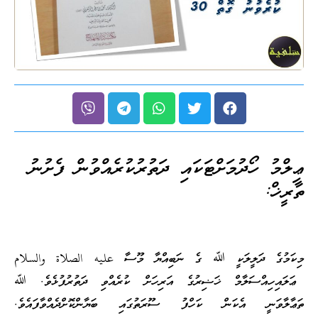
ޢިލްމު ހޯދުމަށްޓަކައި ދަތުރުކުރެއްވުން ފެށުނު
ތާރީޚް:
މިކަމުގެ ދަލީލަކީ ﷲ ގެ ނަބިއްޔާ މޫސާ عليه الصلاة والسلام
ޢަލައިހިއްސަލާމް ޚަޟިރުގެ އަރިހަށް ކުރެއްވި ދަތުރުފުޅެވެ. ﷲ
ތަޢާލާވަނީ އެކަން ކަހްފު ސޫރަތުގައި ބަޔާންކޮށްދެއްވާފައެވެ.