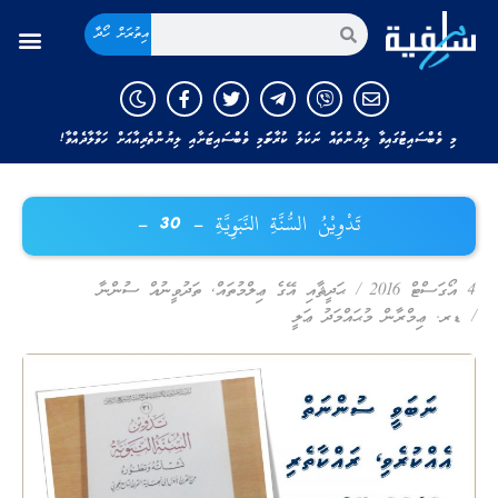
އިތުރަށް ހޯދާ
މި ވެބްސައިޓުގައިވާ ލިޔުންތައް ނަކަލު ކުރާނަމަ މި ވެބްސައިޓަށާއި ލިޔުންތެރިއާއަށް ހަވާލާދެއްވާ!
تَدْوِيْنُ السُّنَّةِ النَّبَوِيَّةِ – 30 –
4 އޯގަސްޓް 2016
/
ޙަދީޘާއި އޭގެ ޢިލްމުތައް
,
ތަދުވީނުއް ސުންނާ
/
ޑރ. ޢިމްރާން މުޙައްމަދު ޢަލީ