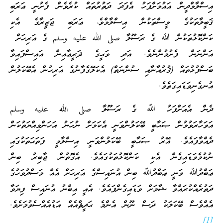
އިސްލާމްދީން އައުމަށްފަހު އެފަދަ ދަތުރުތައް ކުރެވެން ފެށުނީ ޢަރަބި
ޤަބީލާތަކުގެ މީސްތަކުން އިސްލާމްވެ، ޢަރަބި ޖަޒީރާގެ އެކި
ކަންކޮޅުތަކުން ﷲ ގެ ރަސޫލާ صلى الله عليه وسلم ގެ އަރިހަށް
އަންނަން ފެށުމުންނެވެ. އަދި ވަޙީގެ ޛަރީޢާއިން އައިސްފައިވާ
ބަސްފުޅުތައް (ޤުރުއާނާއި ސުންނަތް) އެކަލޭގެފާނުގެ އަރިހުން އެބޭކަލުން
އުނގެނިވަޑައިގަތެވެ.
ދެން އެއަށްފަހު ﷲ ގެ ރަސޫލާ صلى الله عليه وسلم
އަވަހާރަވުމުން ޞަޙާބީ ބޭކަލުންވަނީ އެކަމަށް ނުހަނު އަހަންމިއްޔަތުކަން
ދެއްވާފައެވެ. އޭރު ޞަޙާބީ ބޭކަލުންވަނީ އިސްލާމީ ފަތަޙަތަކުގައި
ނުކުމެވަޑައިގެން އެކި ކަންކޮޅުތަކުގައެވެ. އެގޮތުން ޖާބިރު ބިން
ޢަބްދުﷲ ވަނީ ޢަބްދުﷲ ބިން އުނައިސްގެ އަރިހަށް އެއް މަސްދުވަހުގެ
ދަތުރެއްކުރައްވާ ޝާމަށް ވަޑައިގެންފައެވެ. އެއީ އިބްނު އުނައިސް ފިޔަވާ
އެއްވެސް ބޭކަލަކު ދަސް ނޫން އެންމެ ޙަދީޘްއެއް އަޑުއެއްސެވުމަށެވެ.
[1]