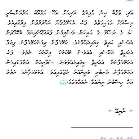
އަދި ޢުޤްބާ ބިން ޢާމިރުގެ އަރިހަށް އަބޫ އައްޔޫބު އަލްއަންޞާރީ
މިޞްރަށް ވަޑައިގަތެވެ. ފަހެ، އެކަލޭގެފާނާ ބައްދަލުވުން ވިދާޅުވިއެވެ.
ﷲ ގެ ރަސޫލާ ގެ އަރިހުން މުސްލިމުން ފަރުދާކޮށްދިނުމާ ބެހޭގޮތުން
އެއްސެވި ޙަދީޘް ކިޔައިދެއްވާށެވެ. ކަލޭގެފާނާ ތިމަންކަލޭގެފާނު ފިޔަވާ
އެޙަދީޘް އެއްސެވި އެއްވެސް ބޭކަލަކު މިހާރަކު ނެތެވެ. ފަހެ،
އެކަލޭގެފާނަށް އެޙަދީޘް ކިޔައިދެއްވުމުން ސަވާރީއަށް އަރާވަޑައިގެން
އެކަލޭގެފާނު އެނބުރި މަދީނާއަށް ރުޖޫޢަވިއެވެ. އެކަލޭގެފާނުގެ ދަތުރު
އެހާ ހިސާބުން ނިންމަވާ ނުލައްވައެވެ.
[2]
= ނުނިމޭ =
______________________