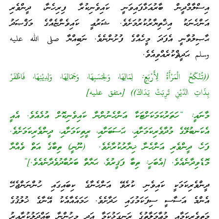
އިސްލާމްދީން ބާރުއަޅާފައިވަނީ ކައިވެނިކުރާ ފިރިހެނާ، ދީންވެރި
އަންހެނަކު އިޚްތިޔާރުކުރުމަށެވެ. ޝަރުޢީ ކައިވެންޏެއްގެ މަޤްޞަދު
ޙާޞިލުވާނީ އެފަދަ މީހެއްގެ ފުށުންނެވެ. ނަބިއްޔާ صلى الله عليه
وسلم ޙަދީޘްކުރެއްވިއެވެ.
((تُنْكَحُ الْمَرْأَةُ لِأَرْبَعٍ: لِمَالِهَا، وَلِحَسَبِهَا، وَجَمَالِهَا، وَلِدِيْنِهَا، فَاظْفَرْ
بِذَاتِ الدِّيْنِ تَرِبَتْ يَدَاكَ)) [متفق عليه]
މާނައީ: “ހަތަރުކަމަކަށްޓަކާ އަންހެނުންނާ ކައިވެނިކޮށް އުޅެއެވެ. އެއީ
އެކަނބުލޭގެ މުދާވެރިކަމަށާއި، ޙަސަބަށާއި، ރީތިކަމަށާއި، ދީންވެރިކަމަށެވެ.
ފަހެ، ދީންވެރި އަންހެނާ ޚިޔާރުކުރާށެވެ. (ނޫނީ) ތިބާގެ އަތް ވެއްޔާ
މޮޑެވިދާނެއެވެ. [އެބަހީ: ތިބާ ފަޤީރުވެ، ޙަޔާތް ބަރުބާދުވެދާނެއެވެ.]”
ދީންވެރިކަމަކީ ކައިވެނި ކުރެވޭ އަންހެނާގެ ކިބައިގައި ހުންނަންޖެހޭ
އެންމެ އަސާސީ ސިފަކަމުގައި ހަދާށެވެ. ހަމައެއާއެކު އޭނާގެ ޚުލުޤުގެ
މަތިވެރިކަމާއި މުޢާމަލާތުގެ ރަނގަޅުކަމާ އަދި މީހުންނާ ބައްދަލުކުރާއިރު