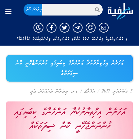
އިތުރަށް ހޯދާ
މި ވެބްސައިޓުގައިވާ ލިޔުންތައް ނަކަލު ކުރާނަމަ މި ވެބްސައިޓަށާއި ލިޔުންތެރިއާއަށް ހަވާލާދެއްވާ!
އަހަރެން އިޚްތިޔާރުކުރާ އަންހެނާގެ ކިބައިގައި ހުންނަންޖެހޭނީ ކޮން
ސިފަތަކެއް
5 ފެބްރުއަރީ 2017
/
އަޚްލާޤް
/
ޑރ. ޢިމްރާން މުޙައްމަދު ޢަލީ