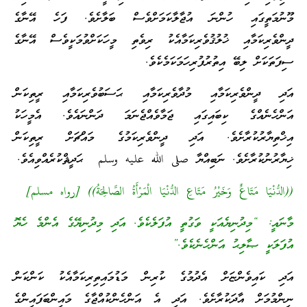
މޫނުމަތީގައި ހުންނަ އުޖާލާކަމަށްވެސް ބަލާށެވެ. ފަހެ އޭނާގެ
ދީންވެރިކަމާއި ޚުލުޤުވެރިކަމާއެކު ރިވެތި މީހަކަށްވުމަކީވެސް އޭނާގެ
ސިފަތަކަށް ލިބޭ އިތުރުފުރިހަމަކަމެކެވެ.
އަދި ދީންވެރިކަމާއި މުދާވެރިކަމާއި ޙަސަބުވެރިކަމާއި ރީތިކަން
އަންހެނެއްގެ ކިބައިގައި ޖަމާވެއްޖެނަމަ ދަންނައެވެ. އެމީހަކު
އިޚްތިޔާރުކުރާށެވެ. އަދި ދީންވެރިކަމުގެ މައްޗަށް ރީތިކަން
ޚިޔާރުނުކުރާށެވެ. ނަބިއްޔާ صلى الله عليه وسلم ޙަދީޘްކުރެއްވިއެވެ.
((الدُّنْيَا مَتَاعٌ وَخَيْرُ مَتَاعِ الدُّنْيَا الْمَرْأَةُ الصَّالِحَةُ)) [رواه مسلم]
މާނައީ: “މިދުނިޔެއަކީ ވަގުތީ އުފަލެކެވެ. އަދި މިދުނިޔޭގެ އެންމެ ހެޔޮ
އުފަލަކީ ޞާލިޙު އަންހެނެކެވެ.”
އަދި ކައިވެންޏަށް އެދުމުގެ ކުރިން މަޑުމައިތިރިކަމާއެކު ކަންކަން
ނިންމުމަށް އާދަކުރާށެވެ. އަދި އެ އަންހެންކުއްޖާގެ މައިންބަފައިންގެ