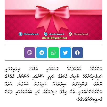
އަންހެނާގެ އެތެރެފުށުގެ ކަންކަމާއި އުޅުމުގެ ރިވެތިކަމަކީ،
ކައިވެނިކުރުމުގެ ކުރިން އެކަމުގެ ޙަޤީޤީ ސޫރާގައި ފެންނާނެ އެއްޗެއް
ނޫނެވެ. ޘަނާކިޔޭފަދަ ސިފަތަކެއް ހުރިކަމަށް ބުނެވުނެ އެތައް
އަންހެނުންނެއްވަނީ، އެއާ ޚިލާފު ސިފަތަކެއް ހުރި ބައެއްކަމުގައި ފަހުން
އެނގިބަޔާންވެފައެވެ.