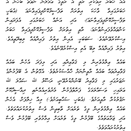
އެއް ޚަބަރު ރިވާކުރި ރާވީ އެ ރާވީގެ ޢަމަލުން ނުވަތަ ބަހުން އެ
ޚަބަރުގައިވާ ވާހަކަ އިތުރަށް ތަފްސީލުކޮށްދީފައިވާނަމަ (އެބަހީ،
ތަފްސީރުކޮށްދީފައިވާނަމަ)، އަދި އަނެއް ޚަބަރުގައި އެފަދައިން
ކަންތައްވެފައިނުވާނަމަ، ރާވީ އިތުރަށް ތަފްސީލުކޮށްދީފައިވާ ޚަބަރު
އިސްކުރެވޭނެއެވެ. ސަބަބަކީ، އެއިން އިތުރު ފައިދާއެއް ލިބިދޭތީއެވެ.
އިތުރު ފައިދާއެއް ލިބޭ އެތި އިސްކުރެވޭނެއެވެ.
ބައެއް ޢިލްމުވެރިން މި ޤަވާޢިދާއި އަދި މިފަދަ އެހެން ބައެއް
ޤަވާޢިދުތައް ބައެއް ރާވީންނަށް ޚާއްޞަކުރެތެވެ. އެގޮތުން، އެ ބޭފުޅުންގެ
ނަޒަރުގައި މި ޤަވާޢިދު ބޭނުންކުރެވޭނީ، ރަސޫލު ﷲ ޞައްލަ ﷲ
ޢަލައިހި ވަސައްލަމަގެ ފަރާތްޕުޅުން މެދުވެރިއެއްނެތި ދިމާސީދާކޮށް
ނަޤުލުކުރާ ރާވީއަށެވެ. (އެބަހީ، ޞަޙާބީއަށެވެ.) މިއާ ޚިލާފަށް، އެހެން
ބައެއް ޢިލްމުވެރިން މީގެ ތެރެއަށް ތާބިޢީން ވެސް އިތުރުކުރައްވަތެވެ.
އަދި ޖަމާޢަތެއްގެ ބޭފުޅުން މީގެ ތެރެއަށް އިމާމުވެރި ބޭފުޅުން ވެސް
އިތުރުކުރައްވަތެވެ.