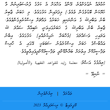
ކުއްޔެއް ނެގުމަށްވުރެ، އޭނާގެ އަޚާއަށް އެ ކަމުގެ ފުރުސަތުދިނުން މާ
ހެޔޮކަން ބޮޑުވެގެން ވެއެވެ.] މިފަދައިން ކަމުގައެވެ. މި ޚަބަރު، ޖާބިރު
ބްނު ޢަބްދިﷲ ގެ އަންނަނިވި ޚަބަރުގެ މައްޗަށް އިސްކުރެވިގެންވެއެވެ.
ޖާބިރު ބްނު ޢަބްދިﷲ ގެ ޚަބަރުގައިވަނީ، ނަބިއްޔާ ޞައްލަ ﷲ
ޢަލައިހި ވަސައްލަމަ [މުޚާބަރާ ނަހީކުރެއްވި] ކަމުގައެވެ. އިބްނު
ޢައްބާސްގެ ޚަބަރު އިސްކުރެވުނު ސަބަބަކީ، އޭގައި އެ ހާދިސާ
ތަފްސީރުކޮށް އިތުރަށް ބަޔާންކޮށްދީ ތަފްސީލުކޮށްދީފައިވާތީއެވެ.
{ލިޔުމުގެ އަޞްލު: معلمة زايد للقواعد الفقهية والأصولية}
= ނުނިމޭ =
ތަޢާރަފް
ލިޔުންތެރިން
ކޮޕީރައިޓް © ދިސަލަފިއްޔާ 2023