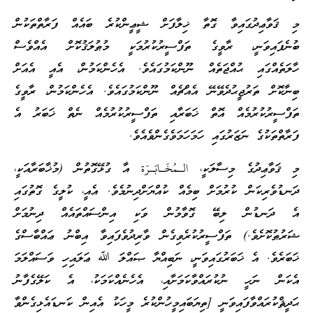
މި ޤަވާޢިދުގައިވާ ގޮތާ ޚިލާފަށް ޝީޢީންކުރެ ބައެއް ފަރާތްތަކުން
ބުނެފައިވަނީ، ރާވީގެ ތަފްސީރުކުރުމަކީ މުޠުލަޤުކޮށް އެއްވެސް
ހާލަތެއްގައި ޙުއްޖަތެއް ނޫންކަމުގައެވެ. އެހެންކަމުން، އެއީ އެއަށް
ބިނާކޮށް ތަރުޖީޙުދެވޭނޭ އެއްޗެއް ނޫންކަމުގައެވެ. އެހެންކަމުން، ރާވީގެ
ތަފްސީރުކުރުމެއް އޮތް ޚަބަރާއި ތަފްސީރުކުރުމެއް ނެތް ޚަބަރު އެ
ފަރާތްތަކުގެ ނަޒަރުގައި ހަމަހަމަވެގެންވެއެވެ.
މި ޤަވާޢިދުގެ މިސާލަކީ، الـمُخَـابَـرَة އާ ގުޅޭގޮތުން (މުޚާބަރާއަކީ،
ދަނޑުވެރިކަން ކުރުމަށް ބިމެއް ކުއްޔަށްދިނުމެވެ. އެއީ، ކުލީގެ ގޮތުގައި
އެ ދަނޑުން ލިބޭ ގޮވާމުން ވަކި އިންސައްތައެއް ދިނުމަށް
ޝަރުޠުކޮށެވެ.) ތަފްސީރުކުރެވިގެން ވާރިދުވެފައިވާ އިބްނު ޢައްބާސްގެ
ޚަބަރެވެ. އެ ޚަބަރުގައިވަނީ، ނަބިއްޔާ ޞައްލަ ﷲ ޢަލައިހި ވަސައްލަމަ
އެކަން ނަހީ ނުކުރައްވާކަމަށާއި، އެހެނެއްކަމަކު، އެ ކަލޭގެފާނު
ޙަދީޘްކުރައްވާފައިވަނީ [ތިޔަބައިމީހުންކުރެ މީހަކު އެއިން ކަނޑައެޅިގެންވާ