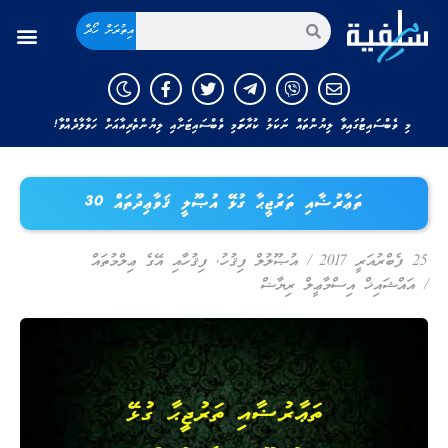
އިތުރަށް ހޯދާ
މި ވެބްސައިޓުގައިވާ ލިޔުންތައް ނަކަލު ކުރާނަމަ މި ވެބްސައިޓަށާއި ލިޔުންތެރިއާއަށް ހަވާލާދެއްވާ!
ތަޢާރުޟާއި ތަރުޖީޙާ ގުޅޭ އުޞޫލީ ޤަވާޢިދުތައް 30
25 ފެބްރުއަރީ 2017
/
އުޞޫލުލް ފިޤުހު
,
ފިޤުހާއި އޭގެ ޢިލްމުތައް
/
އައްޝައިޚް އިސްމާޢީލް ރިޔާޟް