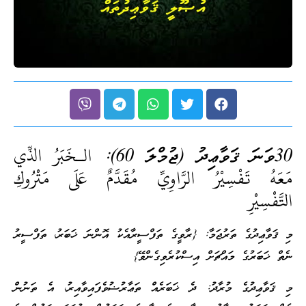
30ވަނަ ޤަވާޢިދު (ޖުމްލަ 60):
الـخَبَرُ الذِّي
مَعَهُ تَفْسِيْرُ الرَّاوِيِّ مُقَدَّمٌ عَلَى مَتْرُوكِ
التَّفْسِيْرِ
މި ޤަވާޢިދުގެ ތަރުޖަމާ: {ރާވީގެ ތަފްސީރާއެކު އޮންނަ ޚަބަރު، ތަފްސީރު
ނެތް ޚަބަރުގެ މައްޗަށް އިސްކުރެވިގެންވޭ}
މި ޤަވާޢިދުގެ މުރާދު: ދެ ޚަބަރެއް ތަޢާރުޟުވެފައިވާއިރު، އެ ތަނުން