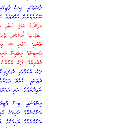
ފުރަތަމައީ: ބިސް ފާޓިލައި
ބޭނުންކުރުން ހުއްދައެއް ނ
﴿وَاللَّـهُ جَعَلَ لَكُم مِّ
الطَّيِّبَاتِ ۚ أَفَبِالْبَاطِلِ
މާނައީ: “އަދި ﷲ ތިޔަބައި
އަނބިންގެ ކިބައިން ދަރިން
ދެއްވިއެވެ. ފަހެ، އެއުރެނ
ފަހެ، އެކަމުގައި ދެމަފިރިނ
ދެވަނައީ: ހުއްދަ މަގަކުނ
ނެގިދާނެއެވެ. އަދި އެއަށްފ
ތިންވަނައީ: ބިސް ފާޓިލަ
އަންހެނެއްގެ ރަހިމަށް އެ
އަންހެނެއްގެ ރަހިމަށެވެ. ފ