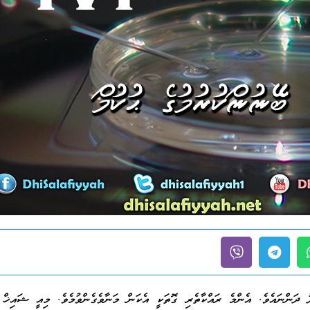
ު ދަންނައެވެ. އެންމެ ރައްކާތެރި ގޮތަކީ އެކަން މަނާވެގެންވުމެވެ. މިއީ ޝައިޚ