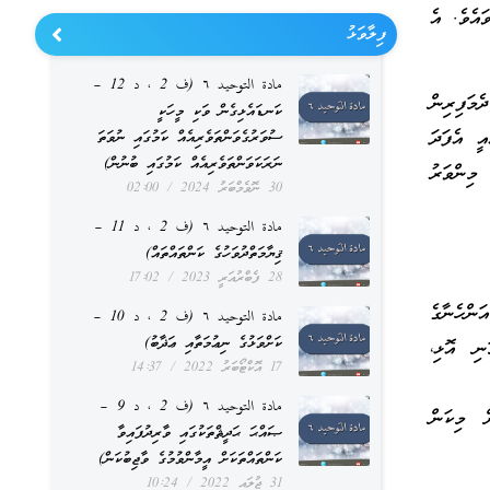
ައެވެ. އެ
ފިލާވަޅު
مادة التوحيد ٦ (ف 2 ، د 12 –
ެމަފިރިން
ކަނޑައެޅިގެން ވަކި މީހަކީ
އީ އެފަދަ
ސުވަރުގެވަންތަވެރިއެއް ކަމުގައި ނުވަތަ
ނަރަކަވަންތަވެރިއެއް ކަމުގައި ބުނުން)
ިންވަރު
30 ނޮވެމްބަރު 2024
02:00
مادة التوحيد ٦ (ف 2 ، د 11 –
ޤިޔާމަތްދުވަހުގެ ކަންތައްތައް)
28 ފެބްރުއަރީ 2023
17:02
ަންހެނާގެ
مادة التوحيد ٦ (ف 2 ، د 10 –
ކަށްވަޅުގެ ނިޢުމަތާއި ޢަޛާބު)
ނި އޮޅި،
17 އޮކްޓޯބަރު 2022
14:37
مادة التوحيد ٦ (ف 2 ، د 9 –
ް މިކަން
ޞައްޙަ ޙަދީޘްތަކުގައި ވާރިދުފައިވާ
ކަންތައްތަކަށް އީމާންވުމުގެ ވާޖިބުކަން)
31 ޖުލައި 2022
10:24