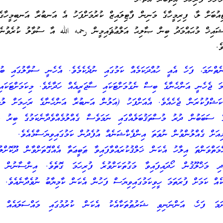
ުބަށް ލާ، ފިރިމީހާގެ މަނިން ފާޓިލައިޒް ކުރުމަށްފަހު އެ އަނބުރާ އަނބިމީހާގެ
ޝައިޚް މުޙައްމަދު ބިން ޞާލިޙު އަލްޢުޘައިމީން رحمه الله އާ ސުވާލު ކުރެވުނެވ
ެ.
ތްނަމަ، ފަހެ އެއީ ހުއްދަކަމެއް ކަމުގައި ނުދެކެމެވެ. އެހެނީ ސުވާލުގައި ބުނި
ަމަ ޖެހެނީ އަންހެނާގެ ބިސް ނެގުމަށްޓަކައި ސާޖަރީއެއް ހަދާށެވެ. މިކަމަށްޓަކައި
ަޝްފުކުރަން ޖެހެއެވެ. އެއަށްފަހު (އަލުން އަނބުރާ އަންހެނާގެ ރަހިމަށް ލުމަށ
 ސަބަބުން ދުރު މުސްތަޤުބަލެއްގައި ނަމަވެސް ގެއްލުމެއްވެދާނެކަމުގެ ބިރު އެ
އަށް ގެއްލުންވުން ނުވަތަ އިންފެކްޝަނެއް އުފެދުން ކަމުގައިވިޔަސްމެއެވެ.
ްމަތްވަންތަ އިލާހު އެކަން ޚަލްޤުކުރައްވާފައިވާ ޠަބީޢަތާ އެއްގޮތަށްވާން ދޫކޮށ
ދި މަޚްލޫޤުން ހޯދައިފައިވާ މަގުތަކަށްވުރެ ފުރިހަމަ ގޮތެވެ. އިންސާނުން ހޯ
ެއް ކަމަށް ފުރަތަމަ ހީވިކަމުގައިވިޔަސް ފަހުން އެކަން ކާމިޔާބު ނުވެދާނެއެވެ.
ަމަ ފަހެ، އަންނަނިވި ޝަރުޠުތަކާއެކު އެކަން ކުރުމުގައި މައްސަލައެއް އޮ