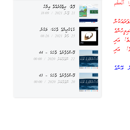
وا أَنَّكُم
ފޮތް: ރިޒްޤުދެއްވާ އިލާހު
21 ޖޫން 2021
18:09
ަދައަކުން
ކުޑަކުދިންގެ ވާހަކަ: ލަކުނު
ިމީހުންގެ
25 މާޗް 2021
08:26
ވެ! އަދި
ވެ! އަދި
މޫސާގެފާނުގެ ވާހަކަ – 44
22 ނޮވެމްބަރު 2020
00:00
ް އޭނާގެ
މޫސާގެފާނުގެ ވާހަކަ – 43
20 ނޮވެމްބަރު 2020
00:00