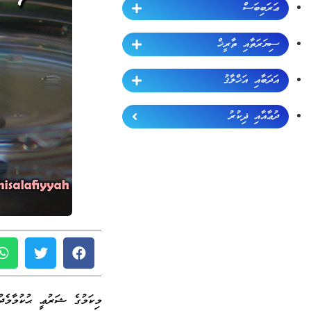
ޢަރަބިބަސް
ސިޔަރަތާއި ތާރީޚް
އަދަބާއި އަޚްލާޤު
ދުޢާއާއި ޛިކުރު
މިކަމުގެ ޝަރުޢީ ޙުކުމާމެދ