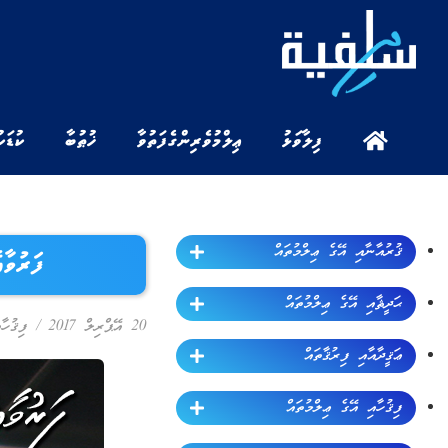
ފިލާވަޅު
ޢިލްމުވެރިންގެ ފަތުވާ
ޚުޠުބާ
ކުޑަކ
ޤުރުއާނާއި އޭގެ ޢިލްމުތައް
ފަރުވާ
ޙަދީޘާއި އޭގެ ޢިލްމުތައް
20 އޭޕްރިލް 2017
/
ފިޤުހާ
ޢަޤީދާއާއި ފިރުޤާތައް
ފިޤުހާއި އޭގެ ޢިލްމުތައް