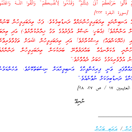
ْتُوا حَرْثَكُمْ أَنَّىٰ شِئْتُمْ ۖ وَقَدِّمُوا لِأَنفُسِكُمْ ۚ وَاتَّقُوا اللَّـهَ وَاعْلَمُ
ِينَ﴾ [سورة البقرة ٢٢٣]
 އަނބިންނަކީ ތިޔަބައިމީހުންނަށްވާ ދަނޑުބިމެކެވެ. ފަހެ، ތިޔަބައިމީހުން ބޭނުންފ
ަށް އަންނާށެވެ! (އެބަހީ: ނަސްލު އުފެދުމުގެ މަގު ޚިޔާރުކުރާށެވެ.) އަދި ތިޔަބައ
ައި (ހެޔޮކަންތައް) އިސްކުރާށެވެ! އަދި ތިޔަބައިމީހުން ﷲއަށް ތަޤުވާވެރިވާށެ
މީހުންނީ އެކަލާނގެއާ ބައްދަލުވާނޭ ބަޔަކުކަން ތިޔަބައިމީހުން ދަންނާށެ
ނު އުފާވެރިކަމުގެ ޚަބަރު ދެއްވާށެވެ.”
ައްވާފައި ވަނީ ފިރިހެންމީހާގެ އަނބިމީހާއަށް ނިސްބަތްކޮށެވެ. އެހެންކަމުނ
ާގެ ދަނޑުބިމަކަށް ނުވާނެއެވެ.”
١ / ص ٢۷، ٢٨]
ނުނިމޭ
____________
ހުން
/
ޢަރަބި ބަހުން