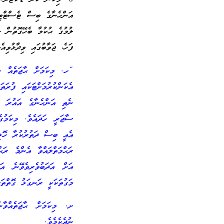
އަންހެނާގެ ބިސް ޓެސްޓްޓިއ
ލުމުގެ ޙުކުމާ ބެހޭގޮތުން 
ފަހެ، ޖަވާބުގައި ވިދާޅުވިއެވ
“ހ. މިކަމަށް ޙާޖަތެއް ނެ
އެކަންކުރުމަށްޓަކައި ފުރަތ
ނެތި އަންހެނާގެ އައުރަ ކ
ސާޖަރީ ހަދައެވެ. މިކަމުގެ
އެއީ ބިސް ދަތުރުކުރާ ހޮޅި
ރަޙްމަތްލައްވާ އެންމެ ރަޙ
އަށް އަދަބުވެރިވެވޭނެ އަ
މަގުތަކަކީ ރަނގަޅު ގޮތްތަކ
ށ. މިކަމަށް ޙާޖަތެއްވާނ
ނުދެކެމެވެ.