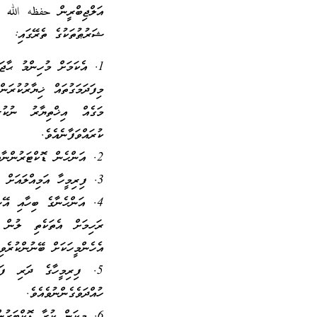
އަލްޖިބްރީން حفظه الله ގެ
ޝަރުޠުތަކުގެ ތެރޭގައި:
1. އެކަމަށް މުހިންމު ޙާޖ
މިފަދަމަގުތައް ޚިޔާރުކުރަ
މަގެއް އިޚްތިޔާރު ނުކު
ކުރައްވަފާނެއެވެ.
2. އަންހެން ޑޮކްޓަރުންނާއި ނަރުހުން ތިއްބާ ފިރިހެނުންނަށް އަންހެނާގެ ޢައުރަ ކަޝްފުނުކުރުން.
3. ފިރިމީހާ އަމިއްލައަށް އެދުން ނުފުއްދުން. އެކަމުގައި އަނބިމީހާގެ އެހީ އޭނާއަށް ހޯދިދާނެއެވެ.
4. އަންހެނާގެ ބިހާއި އޭނ
ރަހިމަށް އެތަކެތި ލުން
އެހެންމީހަކަށް ބޭނުންކުރެވި
5. ފިރިމީހާގެ ދަރި ފަ
ހުއްދަވެގެންނުވެއެވެ.
6. މިކަން ކުރާ ޑޮކްޓަރުންނަށް ފުރިހަމަ އިތުބާރު އޮތުން.