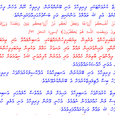
ޒް ކުރުމަށްޓަކައި ފިރިމީހާގެ މަނި ބޭނުންކުރުން. ފިރިމީހާ ނޫން އެހެން މީހެ
ޫނެވެ. އެއީ ﷲ ތަޢާލާގެ އަންނަނިވި ވަޙީ ބަސްފުޅުގައިވާފަދައިންނެވެ.
نْ أَنفُسِكُمْ أَزْوَاجًا وَجَعَلَ لَكُم مِّنْ أَزْوَاجِكُم بَنِينَ وَحَفَدَةً وَرَزَق
 يُؤْمِنُونَ وَبِنِعْمَتِ اللَّـهِ هُمْ يَكْفُرُونَ﴾ [سورة النحل ٧٢]
މީހުންގެ ތެރެއިން، ތިޔަބައިމީހުންނަށްޓަކައި، އަނބިންލައްވާ އަދި ތިޔަބައި
ނާއި، ދަރިންގެދަރިން ލައްވާ އަދި ރަނގަޅު ޙަލާލު ތަކެތިން ތިޔަބައިމީހުންނަ
ް އީމާންވަނީ ބާޠިލަށް ހެއްޔެވެ. އަދި އެއުރެން ކާފިރުވަނީ ﷲގެ ނިޢުމަތަށް ހެއް
ް އެވަނީ ޚާއްޞަކުރައްވާފައެވެ.
ް ފިރިމީހާގެ މަނި ބޭރުކުރުން. އަނބިމީހާއެކު އުފާޙާޞިލުކުރުމަށްފަހު ފިރިމީހ
ަހު ބިސް ފާޓިލައިޒްކުރުމަށް އެ ބޭނުންކުރެވޭނެއެވެ.
އިޒް ކުރުމަށްފަހު އަނބިމީހާގެ ރަހިމަށް ލުން. އެއްވެސް ޙާލެއްގައި އަނބިމ
ބިސް ލުން ހުއްދަވެގެން ނުވެއެވެ. އެހެނީ އޭރުން ފިރިމީހާގެ މަނި އެލެވީ ހުއ
ަހެ، ﷲ ތަޢާލާ ވަޙީކުރައްވާފައިވެއެވެ.