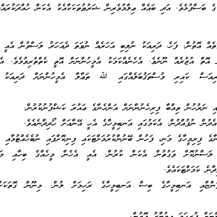
 ބަސްފުޅެވެ. އަދި ބައެއް ޢިލްމުވެރިން ޝަރުޠުތަކަކާއެކު އެކަން ހުއްދަކުރައްވ
ަތެއް އޮތުން. ފަހެ، ދަރިއަކު ނުލިބި އަހަރެއް ނުވަތަ ދެއަހަރު ލަސްވުން އެއީ ދ
ން އޮތް އުޒުރެއް ނޫނެވެ. އެހެނެއްކަމަކު އެމީހުންނަށް އޮތީ ކެތްތެރިވުމެވެ. އެ
ރިއަސް ކައިރި މުސްތަޤުބަލެއްގައި ﷲ ތަޢާލާ އެމީހުންނަށް ދަރިއަކު މ
ާގެ ފިރިމީހާގެ މަނި، ފަހުން ބޭނުންކުރުމަށްޓަކައި ފިނިކޮށްފައި ނުބެހެއްޓުމާއި އ
 ލަސްނުކޮށް ވަގުތުން އެކަން ކުރުން. އެއީ އެހެން މީހެއްގެ ބިހާއި މަ
ދާނެ ކަމަށްޓަކައެވެ.
ންޏާއި އަނބިމީހާގެ ބިސް އަނބިމީހާގެ ރަހިމަށް ލުން. މިނޫން ގޮތަކަށ