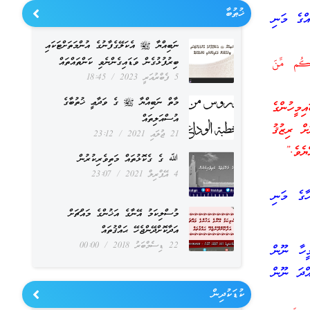
ޚުޠުބާ
އްގެ މަނި
ނަބިއްޔާ ﷺ އެކަލޭގެފާނުގެ އުންމަތަށްޓަކައި
َكُم مِّنَ
ބިރުފުޅުގެން ވަޑައިގެންނެވި ކަންތައްތައް
5 ފެބްރުއަރީ 2023
18:45
މާތް ނަބިއްޔާ ﷺ ގެ ވަދާޢީ ޚުތުބާގެ
މީހުންގެ
އުސްއަލިތައް
ށް ރިޒުޤު
21 ޖުލައި 2021
23:12
ޔެވެ.”
ﷲ ގެ ގެކޮޅުތައް މަތިވެރިކުރުން
4 އޭޕްރިލް 2021
23:07
ާގެ މަނި
މުސްލިކަމު އޭނާގެ އަޚުންގެ މައްޗަށް
އަދާކޮށްދޭންޖެހޭ ޙައްޤުތައް
22 ޑިސެމްބަރު 2018
00:00
ީހާ ނޫން
ްދަ ނޫން
ކުޑަކުދިން