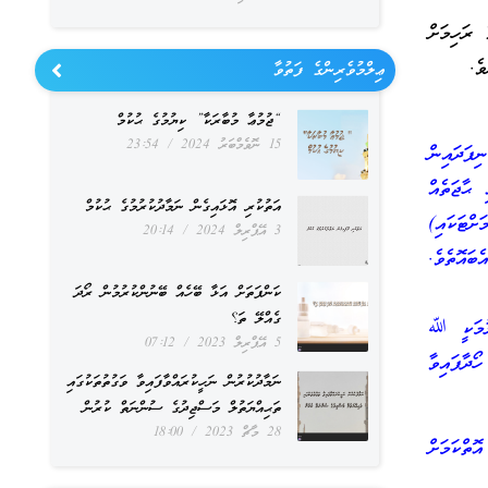
 ރަހިމަށް
ެ.
ޢިލްމުވެރިންގެ ފަތުވާ
“ޖުމުޢާ މުބާރަކާ” ކިޔުމުގެ ޙުކުމް
15 ނޮވެމްބަރު 2024
23:54
ފަދައިން
 ޙާޖަތެއް
އަތުކުރި އޮޅައިގެން ނަމާދުކުރުމުގެ ޙުކުމް
ްޓަކައި)
3 އޭޕްރިލް 2024
20:14
ބައޮތެވެ.
ކަންފަތަށް އަޅާ ބޭހެއް ބޭނުންކުރުމުން ރޯދަ
ގެއްލޭ ތަ؟
ްލުމަކީ ﷲ
5 އޭޕްރިލް 2023
07:12
ދާފައިވާ
ނަމާދުކުރުން ނަހީކުރައްވާފައިވާ ވަގުތުތަކުގައި
ތަޙިއްޔަތުލް މަސްޖިދުގެ ސުންނަތް ކުރުން
28 މާޗް 2023
18:00
ތްކަމަށް