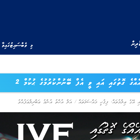
ުދިން
މި ވެބްސައިޓުގައިވާ 
އެއްގެ ގޮތުގައި އައި ވީ އެފް ބޭނުންކުރުމުގެ ޙުކުމް 2
އި އޭގެ ޢިލްމުތައް
,
ފިޤުހީ މައްސަލަތައް
/
އަލް އުޚްތު އުންމު ޢަބްދިލްޢަފުއްވު