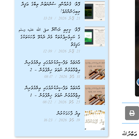
ފޮތް: ޤުރުއާނާއި ސުންނަތުން ތިބާގެ ޢަޤީދާ
ލިބިގަންނާށެވެ!
21 ޖޫން 2026
13:28
ފޮތް: ކީރިތި ރަސޫލާ صلى الله عليه وسلم
ގެ ކައިވެނިފުޅުތަކާ މެދު ދެކެވޭ ވާހަކަތަކުގެ
ޙަޤީޤަތް
21 ޖޫން 2026
12:39
އާޔަތެއް ތަފްސީރުކުރުމުގައި ޢިލްމުވެރިން
އިޖްމާޢުވުން ނުވަތަ ޚިލާފުވުން – 2
31 މާޗް 2026
08:17
އާޔަތެއް ތަފްސީރުކުރުމުގައި ޢިލްމުވެރިން
އިޖްމާޢުވުން ނުވަތަ ޚިލާފުވުން – 1
25 މާޗް 2026
08:22
ޢީދު ފާހަގަކުރުން
19 މާޗް 2026
16:23
ް ޢަބްދުﷲ