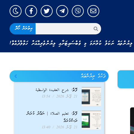
އިތުރަށް ހޯދާ
ލިޔުންތައް ނަކަލު ކުރާނަމަ މި ވެބްސައިޓަށާއި ލިޔުންތެރިއާއަށް ހަވާލާދެއްވާ!
ފަހުގެ ލިޔުންތައް
ފޮތް: شرح العقيدة الواسطية
21 ޖޫން 2026
13:54
ފޮތް: تعليم الصلاة | ނަމާދު ކުރަން
ދަސްކުރަމާ
21 ޖޫން 2026
13:40