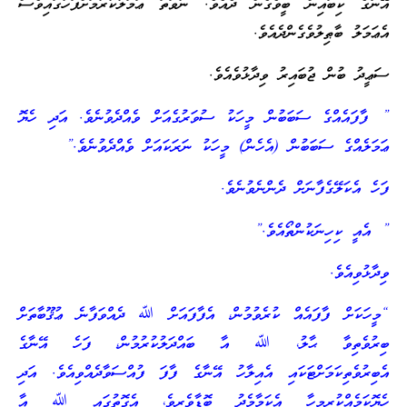
އޭނާގެ ކިބައިން ބީވެގެން ދެއެވެ. ނުވަތަ ޢަމަލުކުރުމަށްފަހުގައިވެސް
އެޢަމަލު ބާޠިލުވެގެންދެއެވެ.
ސަޢީދު ބުން ޖުބައިރު ވިދާޅުވެއެވެ.
” ފާފައެއްގެ ސަބަބުން މީހަކު ސުވަރުގެއަށް ވެއްދެވުނެވެ. އަދި ހެޔޮ
ޢަމަލެއްގެ ސަބަބުން (އެހެން) މީހަކު ނަރަކައަށް ވެއްދެވުނެވެ.”
ފަހެ އެކަލޭގެފާނަށް ދެންނެވުނެވެ.
” އެއީ ކިހިނަކުންތޯއެވެ.”
ވިދާޅުވިއެވެ.
“މީހަކަށް ފާފައެއް ކުރެވުމުން، އެފާފައަށް ﷲ ދެއްވަފާނެ ޢުޤޫބާތަށް
ބިރުވެތިވާ ޙާލު، ﷲ އާ ބައްދަލުކުރުމުން، ފަހެ އޭނާގެ
އެބިރުވެތިކަމަށްޓަކައި އެއިލާހު އޭނާގެ ފާފަ ފުއްސަވާދެއްވިއެވެ. އަދި
ހެޔޮކަމެއްކުރިމީހާ އެކަމާމެދު ބޮޑާވެރިވެ، އެގޮތުގައި ﷲ އާ