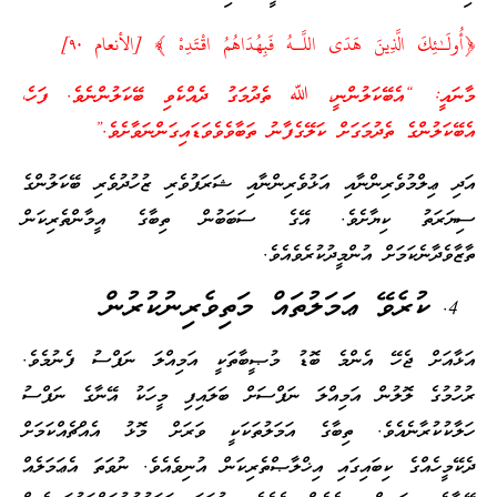
﴿أُولَـٰئِكَ الَّذِينَ هَدَى اللَّـهُ فَبِهُدَاهُمُ اقْتَدِهْ ﴾ [الأنعام ٩٠]
މާނައީ: “އެބޭކަލުންނީ، ﷲ ތެދުމަގު ދެއްކެވި ބޭކަލުންނެވެ. ފަހެ،
އެބޭކަލުންގެ ތެދުމަގަށް ކަލޭގެފާނު ތަބާވެވެވަޑައިގަންނަވާށެވެ.”
އަދި ޢިލްމުވެރިންނާއި އަޅުވެރިންނާއި ޝަރަފުވެރި ޒުހުދުވެރި ބޭކަލުންގެ
ސިޔަރަތު ކިޔާށެވެ. އޭގެ ސަބަބުން ތިބާގެ އީމާންތެރިކަން
ތާޒާވެދާނެކަމަށް އުންމީދުކުރެވެއެވެ.
ކުރެވޭ ޢަމަލުތައް މަތިވެރިނުކުރުން
އަޅާއަށް ޖެހޭ އެންމެ ބޮޑު މުޞީބާތަކީ އަމިއްލަ ނަފްސު ފެނުމެވެ.
ރުހުމުގެ ލޮލުން އަމިއްލަ ނަފްސަށް ބަލައިފި މީހަކު އޭނާގެ ނަފްސު
ހަލާކުކުރާނެއެވެ. ތިބާގެ އަމަލުތަކަކީ ވަރަށް މޮޅު އެއްޗެއްކަމަށް
ދެކޭމީހެއްގެ ކިބައިގައި އިޚްލާޞްތެރިކަން އުނިވެއެވެ. ނުވަތަ އެޢަމަލެއް