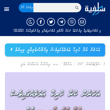
އިތުރަށް ހޯދާ
މި ވެބްސައިޓުގައިވާ ލިޔުންތައް ނަކަލު ކުރާނަމަ މި ވެބްސައިޓަށާއި ލިޔުންތެރިއާއަށް ހަވާލާދެއްވާ!
އަހަރެން ކުރާ ހުރިހާ ޢަމަލެއްގައިވެސް އިޚްލާޞްތެރިވާނީ ކިހިނެތް 2
3 ސެޕްޓެމްބަރު 2017
/
އަޚްލާޤް
/
ޑރ. ޢިމްރާން މުޙައްމަދު ޢަލީ