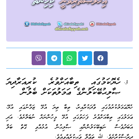
ހެޔޮކަމުގައި ތިބާއަށްވުރެ ކުރިއަރާދިޔަ
ޞާލިޙުބޭކަލުންގެ ޢަމަލުތަކަށް ބެލުން
ހެޔޮޢަމަލުކުރުމުގައި ވާދަކުރާއިރު، ތިބާ ތިޔަ އުޅޭ ޒަމާނުގައި އުޅޭ،
ޢަމަލުގައި ތިބާއަށްވުރެ ފަހަތުގައި އުޅޭ މީހުންނަށް ނުބަލާށެވެ. އަދި
އަބަދުވެސް، ނަބީބޭކަލުންނާއި ޞާލިޙުން އުޅުއްވި ގޮތް ބަލާ
ދިރާސާކުރާށެވެ. ﷲ ތަޢާލާ ވަޙީކުރެއްވިއެވެ.