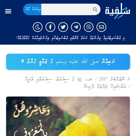
އިތުރަށް ހޯދާ
މި ވެބްސައިޓުގައިވާ ލިޔުންތައް ނަކަލު ކުރާނަމަ މި ވެބްސައިޓަށާއި ލިޔުންތެރިއާއަށް ހަވާލާދެއްވާ!
ނަބިއްޔާ صلى الله عليه وسلم ގެ ޒަވާޖީ ޙަޔާތް 8
8 ނޮވެމްބަރު 2017
/
محمد ﷺ ގެ ސިޔަރަތު
,
ސިޔަރަތާއި ތާރީޚް
/
އައްޝައިޚް ޒަމްޒަމް ފާރިޝް