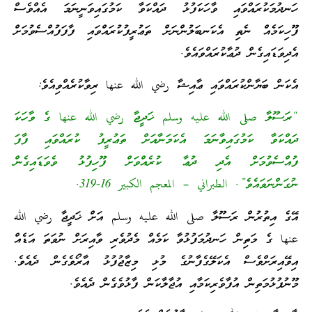
ހަނދުމަކުރައްވައި ވާހަކަފުޅު ދައްކަވާ ކަމުގައިވަނީނަމަ އެއްވެސް
ފޫހިކަމެއް ނެތި އެކަނބަލުންނަށް ތަޢުރީފުކުރައްވައި ފާފަފުއްސެވުމަށް
އެދިވަޑައިގެން ދުޢާކުރައްވައެވެ.
އެކަން ބަޔާންކުރައްވައި ޢާއިޝާ رضي الله عنها ރިވާކުރެއްވިއެވެ:
“ރަސޫލާ صلى الله عليه وسلم ޚަދީޖާ رضي الله عنها ގެ ވާހަކަ
ދައްކަވާ ކަމުގައިވާނަމަ އެކަމަނާއަށް ތަޢުރީފު ކުރައްވައި ފާފަ
ފުއްސެވުމަށް އެދި ދުޢާ ކުރެއްވަށް ފޫހިފުޅު ވެވަޑައިގެން
ނުގަންނަވައެވެ”. الطبراني – المعجم الكبير 16-319.
އޭގެ އިތުރުން ރަސޫލާ صلى الله عليه وسلم އަށް ޚަދީޖާ رضي الله
عنها ގެ މަތިން ހަނދުމަފުޅުވާ ކަމެއް މެދުވެރި ވާއިރަށް ނުވަތަ އަޑެއް
އިވޭއިރަށްވެސް އެކަލޭގެފާނުގެ މުޅި މިޒާޖުފުޅު އާރޯވެގެން ދެއެވެ.
މޫނުފުޅުމަތިން އުފާވެރިކަމާއި އުޖާލާކަން ފާޅުވެގެން ދެއެވެ.