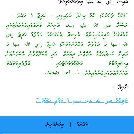
ޢާއިޝާ رضي الله عنها ރިވާކުރެއްވިއެވެ:
“(އެއް ފަހަރަކު) ހާލާ ބިންތު ޚުވައިލިދި – ޚަދީޖާ ގެ ދައްތަ –
ރަސޫލާ صلى الله عليه وسلم އަރިހަށް ވެދެވަޑައިގަތުމައްޓަކައި
ހުއްދައަށް އެދިވަޑައިގަތެވެ. އެހިނދު (އެކަމަނާގެ އަޑުފުޅު ޚަދީޖާ رضي
الله عنها ގެ އަޑުފުޅާ ވައްތަރުކަމުން) ޚަދީޖާ رضي الله عنها ގެ
މަތިން ހަނދުމަފުޅު އާވެގެން ދިޔައެވެ. އަދި އެކަލޭގެފާނު އެކަމަނާއަށް
އިސްތިޤުބާލު ކުރެއްވުމައްޓަކައި އުފާވެރިކަމާއެކު
ތައްޔާރުވެވަޑައިގެންނެވިއެވެ….”. أحمد 24343.
ނުނިމޭ…
ނަބިއްޔާ صلى الله عليه وسلم ގެ ޒަވާޖީ ޙަޔާތް 7
ތަޢާރަފް
ލިޔުންތެރިން