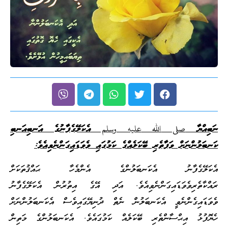
ނަބިއްޔާ
صلى
الله
عليه
وسلم
އެކަލޭގެފާނުގެ އަނބިއަނބި
ކަނބަލުންނަށް ވަފާތެރި ބޭކަލެއްގެ ކަމުގައި ވެވަޑައިގަންނެވިއެވެ
:
އެކަލޭގެފާނު އެކަނބަލުންގެ އެންމެހާ ޙައްޤުތަކަށް
ރައްކާތެރިވެވަޑައިގަންނެވިއެވެ. އަދި އޭގެ އިތުރުން އެކަލޭގެފާނު
ވެވަޑައިގެންނެވީ އެކަނބަލުން ނެތް ދުނިޔޭގައިވެސް އެކަނބަލުންނަށް
ހެޔޮފުޅު އިޙްސާންތެރި ބޭކަލެއް ކަމުގައެވެ. އެކަނބަލުންގެ މަތިން