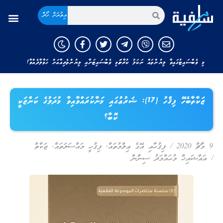
އިތުރަށް ހޯދާ
މި ވެބްސައިޓުގައިވާ ލިޔުންތައް ނަކަލު ކުރާނަމަ މި ވެބްސައިޓަށާއި ލިޔުންތެރިއާއަށް ހަވާލާދެއްވާ!
ޒަކާތާބެހޭ ފިޤްހު (17): ޝަރުޢުގައި މަނާކުރައްވާއިވާ މުދަލުގެ ކަންޒަކީ
ކޮބާ؟
9 މާޗް 2020
/
ފިޤުހާއި އޭގެ ޢިލްމުތައް
,
ފިޤުހީ މައްސަލަތައް
,
ޒަކާތް
/
އައްޝައިޚް މުޙައްމަދު ސިނާން