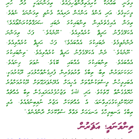
މިވަނީ ބައްޔަކާ ކުރިމަތިލާންޖެހިފައެވެ. ތިމަންނައަކީ މުދާ ހުރި
މީހަކީމެވެ. އަދި އެންމެ އަންހެން ދަރިއެއް މެނުވީ ތިމަންނަގެ ނެތެވެ.
ތިމަން އެއިގެތެރެއިން ތިންބައިކުޅަ ދެބައި ޞަދަޤާތްކުރަންތޯއެވެ؟
އެކަލޭގެފާނު ޙަދީޘް ކުރެއްވިއެވެ. “ނޫނެކެވެ.” ފަހެ، ތިމަންނަ
ދެންނެވީމެވެ. ދެބައިކުޅަ އެއްބައެވެ؟ ފަހެ، ޙަދީޘް ކުރެއްވިއެވެ.
“ނޫނެކެވެ.” ދެން އެކަލޭގެފާނު ޙަދީޘް ކުރެއްވިއެވެ. “ތިންބައިކުޅަ
އެއްބައެވެ. ތިންބައިކުޅަ އެއްބައި ބޮޑެވެ. ނުވަތަ ގިނައެވެ.
ހަމަކަށަވަރުން، ތިބާ، ތިބާގެ ވާރުތަވެރިން ފުދިގެންވާޙާލުގައި ދޫކުރުމަކީ،
އެބައިމީހުން މީސްތަކުންގާތަށް އެހީއަށް އެދޭނެފަދަގޮތަށް ދޫކުރުމަށްވުރެ
ހެޔޮވެގެންވާ ގޮތެކެވެ. އަދި ﷲގެ ވަޖުހުފުޅުއަދައިގެން ތިބާ އެއްޗެއް
ހޭދަކޮށްފިކަމުގައިވާނަމަ، އެ އެއްޗަކަށް އަޖުރު ނުލިބިނުދެއެވެ. އެއީ
ތިބާގެ އަނބިމީހާގެ އަނގައަށް ލަވާލާ ސުވާކޮޅަށް ދާންދެނެވެ.”
ތިންވަނައީ؛ އަޘަރުން