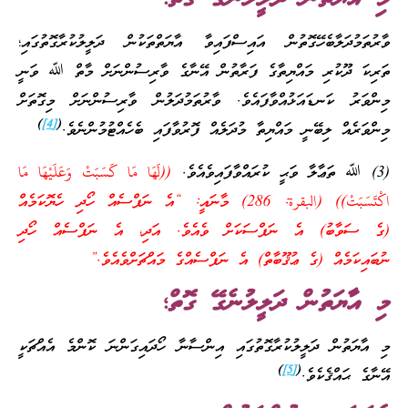
ވާރުތަމުދަލާބެހޭގޮތުން އައިސްފައިވާ އާޔަތްތަކުން ދަލީލުކުރާގޮތުގައި؛
ތަރިކަ ދޫކުރި މައްޔިތާގެ ފަރާތުން އޭނާގެ ވާރިސުންނަށް މާތް ﷲ ވަނީ
މިންވަރު ކަނޑައަޅުއްވާފައެވެ. ވާރުތަމުދަލުން ވާރިސުންނަށް މިގޮތަށް
)
[4]
(
މިންވަރެއް ލިބޭނީ މައްޔިތާ މުދަލެއް ފޮރުވާފައި ބެހެއްޓުމުންނެވެ.
(3) ﷲ ތަޢާލާ ވަޙީ ކުރައްވާފައިވެއެވެ.
((لَهَا مَا كَسَبَتْ وَعَلَيْهَا مَا
اكْتَسَبَتْ)) (البقرة: 286) މާނައީ: “އެ ނަފްސެއް ހޯދި ހެޔޮކަމެއް
(ގެ ސަވާބު) އެ ނަފްސަކަށް ވެއެވެ. އަދި، އެ ނަފްސެއް ހޯދި
ނުބައިކަމެއް (ގެ ޢުޤޫބާތް) އެ ނަފްސެއްގެ މައްޗަށްވެއެވެ.”
މި އާޔަތުން ދަލީލުނެގޭ ގޮތް؛
މި އާޔަތުން ދަލީލުކުރާގޮތުގައި އިންސާނާ ހޯދައިގަންނަ ކޮންމެ އެއްޗަކީ
)
[5]
(
އޭނާގެ ޙައްޤެކެވެ.