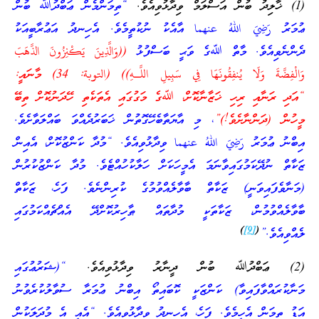
(1) ޚާލިދު ބުން އަސްލަމް ވިދާޅުވިއެވެ.
“ތިމަންމެން ޢަބްދުﷲ ބުން
ޢުމަރު رَضِيَ اللهُ عنهما އާއެކު ނުކުތީމެވެ. އެހިނދު އަޢުރާބީއަކު
ދެންނެވިއެވެ. މާތް ﷲގެ ވަޙީ ބަސްފުޅު
((وَالَّذِينَ يَكْنِزُونَ الذَّهَبَ
وَالْفِضَّةَ وَلَا يُنفِقُونَهَا فِي سَبِيلِ اللَّـهِ)) (التوبة: 34) މާނައީ:
“އަދި ރަނާއި ރިހި ޚަޒާނާކޮށް، ﷲގެ މަގުގައި އެތަކެތި ހޭދަނުކޮށް ތިބޭ
މީހުން (ދަންނާށެވެ!)”
، މި އާޔަތާބެހޭގޮތުން ޚަބަރުދެއްވަ ބައްލަވާށެވެ.
އިބްނު ޢުމަރު رَضِيَ اللهُ عنهما ވިދާޅުވިއެވެ. “މުދާ ކަންޒުކޮށް، އެއިން
ޒަކާތް ނުދޭކަމުގައިވާނަމަ އެމީހަކަށް ހަލާކުހުއްޓެވެ. މުދާ ކަންޒުކުރުން
(މަނާވެފައިވަނީ) ޒަކާތް ބާވާލެއްވުމުގެ ކުރިންނެވެ. ފަހެ، ޒަކާތް
ބާވާލެއްވުމުން، ޒަކާތަކީ މުދާތައް ޠާހިރުކޮށްދޭ އެއްޗެއްކަމުގައި
)
[9]
(
ލެއްވިއެވެ.”
(2) ޢަބްދުﷲ ބުން ދީނާރު ވިދާޅުވިއެވެ.
“(ޝަރުޢުގައި
މަނާކުރައްވާފައިވާ) ކަންޒަކީ ކޮބައިތޯ އިބްނު ޢުމަރާ ސުވާލުކުރެވުނު
އަޑު ތިމަން އެހީމެވެ. ފަހެ، އެހިނދު ވިދާޅުވިއެވެ. “އެއީ އެ މުދަލަކުން