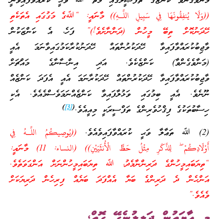
މަނާވެގެންވާ ކަންޒުގެ ތަފްޞީލުގައި މާތް ﷲ ވަޙީ ކުރައްވާފައިވަނީ
((وَلَا يُنفِقُونَهَا فِي سَبِيلِ اللَّـهِ)) މާނައީ: “ﷲގެ މަގުގައި އެތަކެތި
ހޭދަނުކޮށް ތިބޭ މީހުން (ދަންނާށެވެ!)”
ފަހެ، އެ ކަންޒަކުން
ވާޖިބުކުރައްވާފައިވާ ހޭދަކުރުންތައް ހޭދަނުކުރާކަމުގައިވާނަމަ އެއީ
(މަނާވެގެންވާ) ކަންޒެކެވެ. އަދި އިންސާނާގެ މައްޗަށް
ވާޖިބުކުރައްވާފައިވާ ހޭދަކުރުންތައް ހޭދަކުރާނަމަ އެއީ އެފަދަ ކަންޒެއް
ނޫނެވެ. އެއީ ބިމުގައި ވަޅުލާފައިވާ ކަންޒެއްނަމަވެސްމެއެވެ. އެކި
)
[3]
(
ހިސާބުތަކުގެ ފިޤްހުވެރިންގެ ތަފްސީރަކީ މިއީއެވެ.
(2) ﷲ ތަޢާލާ ވަޙީ ކުރައްވާފައިވެއެވެ.
((يُوصِيكُمُ اللَّـهُ فِي
أَوْلَادِكُمْ ۖ لِلذَّكَرِ مِثْلُ حَظِّ الْأُنثَيَيْنِ)) (النساء: 11) މާނައީ:
“ތިޔަބައިމީހުންގެ ދަރިންނާމެދު، ﷲ ތިޔަބައިމީހުންނަށް އަންގަވަތެވެ.
އަންހެން ދެ ދަރިންގެ ބަޔާ އެއްފަދަ ބަޔެއް ފިރިހެން ދަރިޔަކަށް
ވެއެވެ.”
މި އާޔަތުން ދަލީލުނެގޭ ގޮތް؛