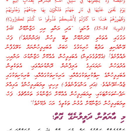
وَالْفِضَّةَ وَلَا يُنفِقُونَهَا فِي سَبِيلِ اللَّـهِ فَبَشِّرْ‌هُم بِعَذَابٍ أَلِيمٍ *
يَوْمَ يُحْمَىٰ عَلَيْهَا فِي نَارِ‌ جَهَنَّمَ فَتُكْوَىٰ بِهَا جِبَاهُهُمْ وَجُنُوبُهُمْ
وَظُهُورُ‌هُمْ هَـٰذَا مَا كَنَزْتُمْ لِأَنفُسِكُمْ فَذُوقُوا مَا كُنتُمْ تَكْنِزُونَ))
(التوبة: 34-35) މާނައީ: “އަދި ރަނާއި ރިހި ޚަޒާނާކޮށް، ﷲގެ
މަގުގައި އެތަކެތި ހޭދަނުކޮށް ތިބޭ މީހުން (ދަންނާށެވެ!) ފަހެ،
ވޭންދެނިވި ޢަޛާބު ހުރިކަމުގެ ޚަބަރު، އެބައިމީހުންނަށް ކަލޭގެފާނު
ދެއްވާށެވެ! (އެގޮތުގެމަތިން) އެބައިމީހުން، އެއްކޮށް ޚަޒާނާކުޅަ، ރަންރިހި،
އެދުވަހުން ނަރަކައިގެ އަލިފާނުން ދޮންކުރައްވައި، އެތަކެތިން،
އެބައިމީހުންގެ ނިތްކުރިތަކުގައްޔާއި، އަރިކަށިތަކުގައްޔާއި، ބުރިކަށިތަކުގައި
ޖެއްސެވޭނެއެވެ. (އަދި އަންގަވާނެތެވެ.) މިހިރީ، ތިޔަބައިމީހުންގެ އަމިއްލަ
ނަފްސުތަކަށްޓަކައި، ތިޔަބައިމީހުން އެއްކޮށް ޚަޒާނާކުޅަ ތަކެއްޗެވެ. ފަހެ،
ތިޔަބައިމީހުން ޚަޒާނާކޮށް އުޅުނު ތަކެތީގެ ރަހަ ދެކޭށެވެ!”
މި އާޔަތުން ދަލީލުނެގޭ ގޮތް؛