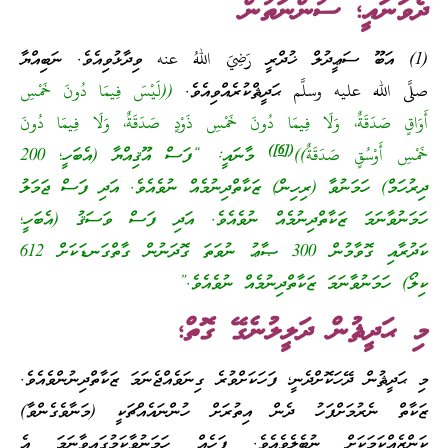
ދެވަނައީ؛ ސުންނަތުން
(1) އަބޫ ސަޢީދުލް ޚުދްރީ رَضِيَ اللهُ عنه ވިދާޅުވިއެވެ. ނަބިއްޔާ
صلَّى الله عليه وسلَّم ޙަދީޘްކުރެއްވިއެވެ.
((لَيْسَ فِيمَا دُونَ خَمْسِ
أَوَاقٍ صَدَقَةٌ، وَلَا فِيمَا دُونَ خَمْسِ ذَوْدٍ صَدَقَةٌ، وَلَا فِيمَا دُونَ
)
[6]
(
خَمْسِ أَوْسُقٍ صَدَقَةٌ))
މާނައީ: “ފަސް އޫޤިއްޔާ (އެބަހީ؛ 200
ދިރުހަމް) ހަމަނުވާ (ރިހިން) ޒަކާތްދިނުމެއް ނުވެއެވެ. އަދި ފަސް ޖަމަލު
ހަމަނުވާނަމަ ޒަކާތްދިނުމެއް ނުވެއެވެ. އަދި ފަސް ވަސަޤު (އެބަހީ؛
ކަދުރާއި ގޮވާމުން 300 ޞާޢު ނުވަތަ ގޮދަނުން ގާތްގަނޑަކަށް 612
ކިލޯ) ހަމަނުވާނަމަ ޒަކާތްދިނުމެއް ނުވެއެވެ.”
މި ޙަދީޘުން ދަލީލުނެގޭ ގޮތް؛
މި ޙަދީޘުން ދޭހަކޮށްދެނީ؛ ފަހަކަށްވުރެ ގިނަވެއްޖެނަމަ ޒަކާތްދިނުންވެއެވެ.
ޒަކާތް ނެރުމަށްފަހު ދެން އިތުރަށް ހުންނައެއްޗަކީ (މަނާވެގެންވާ)
ކަންޒެއްކަމަކަށް ނުބެލެވެއެވެ. ފަހެއް ހަމަނުވާކަމުގައިވާނަމަ އެ