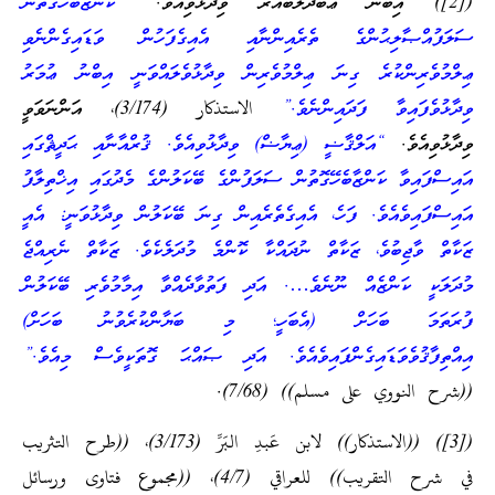
([2]) އިބްނު ޢަބްދުލްބައްރު ވިދާޅުވިއެވެ.
“ކަންޒާބެހޭގޮތުން
ސަލަފުއްޞާލިޙުންގެ ތެރެއިންނާއި އެއިގެފަހުން ވަޑައިގެންނެވި
ޢިލްމުވެރިންކުރެ ގިނަ ޢިލްމުވެރިން ވިދާޅުވެލައްވަނީ އިބްނު ޢުމަރު
ވިދާޅުވެފައިވާ ފަދައިންނެވެ.”
الاستذكار (3/174)، އަންނަވަވީ
ވިދާޅުވިއެވެ.
“އަލްޤާޟީ (ޢިޔާޟް) ވިދާޅުވިއެވެ. ޤުރްއާނާއި ޙަދީޘްގައި
އައިސްފައިވާ ކަންޒާބެހޭގޮތުން ސަލަފުންގެ ބޭކަލުންގެ މެދުގައި އިޚްތިލާފު
އައިސްފައިވެއެވެ. ފަހެ، އެއިގެތެރެއިން ގިނަ ބޭކަލުން ވިދާޅުވަނީ: އެއީ
ޒަކާތް ވާޖިބުވެ، ޒަކާތް ނުދައްކާ ކޮންމެ މުދަލެކެވެ. ޒަކާތް ނެރިއްޖެ
މުދަލަކީ ކަންޒެއް ނޫނެވެ…. އަދި ފަތުވާދެއްވާ އިމާމުވެރި ބޭކަލުން
ފުރަތަމަ ބަހަށް (އެބަހީ؛ މި ބަޔާންކުރެވުނު ބަހަށް)
އިއްތިފާޤުވެވަޑައިގެންފައިވެއެވެ. އަދި ޞައްޙަ ގޮތަކީވެސް މިއެވެ.”
((شرح النووي على مسلم)) (7/68).
([3]) ((الاستذكار)) لابن عَبدِ البَرِّ (3/173)، ((طرح التثريب
في شرح التقريب)) للعراقي (4/7)، ((مجموع فتاوى ورسائل