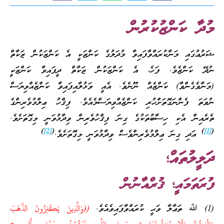
މުދާ ކަންޒުކުރުން
ޝަރުޢުގައި މަނާކުރައްވާފައިވާ މުދަލުގެ ކަންޒަކީ އެ ކަންޒަކުން ޒަކާތް
ނުދޭ ކަންޒެވެ. ފަހެ، އެ ކަންޒަކުން ޒަކާތް ދީފައިވާ ކަންޒަކީ
(މަނާވެގެންވާ) ކަންޒެއް ނޫނެވެ. އެއީ ވަޅުލާއިފައިވާ ކަންޒެއްވިޔަސް
ނުވަތަ ފެންނަގޮތަށްހުރި ކަންޒެއްވިޔަސްމެއެވެ. ފިޤްހު ޢިލްމުވެރިންގެ
ތެރެއިން އެކި ހިސާބުތަކުގެ ގިނަ ފިޤްހުވެރިން ވިދާޅުވަނީ މިގޮތަށެވެ.
)
[2]
(
)
[1]
(
އަދި ގިނަ ޢިލްމުވެރިންވެސް ވިދާޅުވަނީ މިގޮތަށެވެ.
ދަލީލުތައް
؛
ފުރަތަމައީ؛ ޤުރްއާނުން
(1) ﷲ ތަޢާލާ ވަޙީ ކުރައްވާފައިވެއެވެ.
((وَالَّذِينَ يَكْنِزُونَ الذَّهَبَ