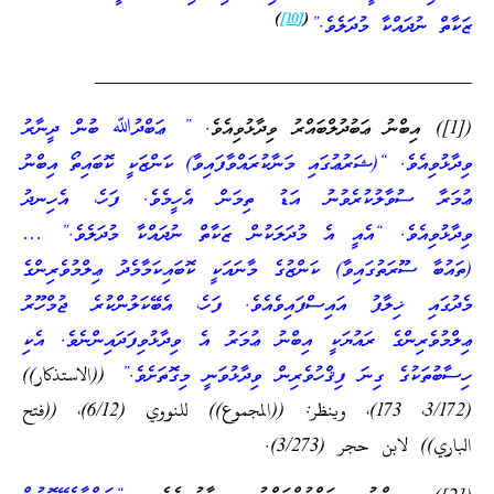
)
[10]
(
ޒަކާތް ނުދައްކާ މުދަލެވެ.”
______________________________________
([1]) އިބްނު ޢަބުދުލްބައްރު ވިދާޅުވިއެވެ.
” ޢަބްދުﷲ ބުން ދީނާރު
ވިދާޅުވިއެވެ. “(ޝަރުޢުގައި މަނާކުރައްވާފައިވާ) ކަންޒަކީ ކޮބައިތޯ އިބްނު
ޢުމަރާ ސުވާލުކުރެވުނު އަޑު ތިމަން އެހީމެވެ. ފަހެ، އެހިނދު
ވިދާޅުވިއެވެ. “އެއީ އެ މުދަލަކުން ޒަކާތް ނުދައްކާ މުދަލެވެ.” …
(ތައުބާ ސޫރަތުގައިވާ) ކަންޒުގެ މާނައަކީ ކޮބައިކަމާމެދު ޢިލްމުވެރިންގެ
މެދުގައި ޚިލާފު އައިސްފައިވެއެވެ. ފަހެ، އެބޭކަލުންކުރެ ޖުމްހޫރު
ޢިލްމުވެރިންގެ ރައުޔަކީ އިބްނު ޢުމަރު އެ ވިދާޅުވިފަދައިންނެވެ. އެކި
ހިސާބުތަކުގެ ގިނަ ފިޤްހުވެރިން ވިދާޅުވަނީ މިގޮތަށެވެ.”
((الاستذكار))
(3/172، 173)، وينظر: ((المجموع)) للنووي (6/12)، ((فتح
الباري)) لابن حجر (3/273).