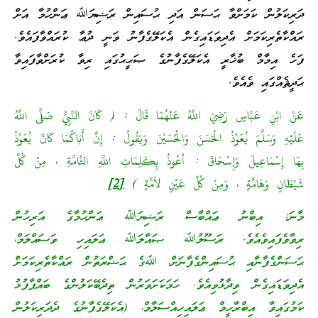
ދަރިކަލުން ކަމަށްވާ ޙަސަން އަދި ޙުސައިން ރަޟިޔަﷲ ޢަންހުމާ އަށް
ރައްކާތެރިކަމަށް އެދިވަޑައިގެން އެކަލޭގެފާނު ވަނީ ދުޢާ ކުރައްވާފައެވެ.
ފަހެ އިމާމް ބުޚާރީ އެކަލޭގެފާނުގެ ޞަޙީޙުގައި ރިވާ ކުރަށްވާފައިވާ
ޙަދީޘެއްގައި ވެއެވެ.
عَنْ ابْنِ عَبَّاسٍ رَضِيَ اللَّهُ عَنْهُمَا قَالَ : ( كَانَ النَّبِيُّ صَلَّى اللَّهُ
عَلَيْهِ وَسَلَّمَ يُعَوِّذُ الْحَسَنَ وَالْحُسَيْنَ وَيَقُولُ : إِنَّ أَبَاكُمَا كَانَ يُعَوِّذُ
بِهَا إِسْمَاعِيلَ وَإِسْحَاقَ : أعُوذُ بِكَلِمَاتِ اللَّهِ التَّامَّةِ ، مِنْ كُلِّ
شَيْطَانٍ وَهَامَّةٍ ، وَمِنْ كُلِّ عَيْنٍ لاَمَّةٍ )
[2]
މާނަ: އިބްނު ޢައްބާސް ރަޟިޔަﷲ ޢަންހުމާގެ އަރިހުން
ރިވާވެފައިވެއެވެ. ރަސޫލުﷲ ޞައްލަﷲ ޢަލައިހި ވަސައްލަމް،
ޙަސަންގެފާނާއި ޙުސައިންގެފާނަށް، ﷲގެ ޙަޟްރަތުން ރައްކާތެރިކަމަށް
އެދިވަޑައިގެން ވިދާޅުވިއެވެ. ހަމަކަށަވަރުން ތިދެބޭކަލުންގެ ބައްޕާފުޅު
ކަމުގައިވާ އިބްރާހީމް ޢަލައިހިއްސަލާމް، (އެކަލޭގެފާނުގެ ދެދަރިކަލުން