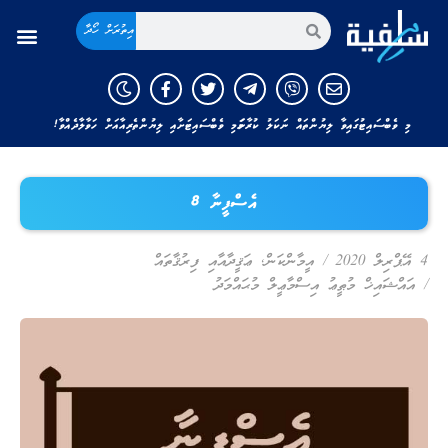
އިތުރަށް ހޯދާ
މި ވެބްސައިޓުގައިވާ ލިޔުންތައް ނަކަލު ކުރާނަމަ މި ވެބްސައިޓަށާއި ލިޔުންތެރިއާއަށް ހަވާލާދެއްވާ!
އެސްފީނާ 8
4 އޭޕްރިލް 2020
/
އީމާންކަން
,
ޢަޤީދާއާއި ފިރުޤާތައް
/
އައްޝައިޚް މުޠީޢު އިސްމާޢީލް މުޙައްމަދު