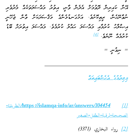
އޭނާ ކައިރިން ދޮވުމަށް އެދެން ވާނީ، އިތުރު މައްސަލަތަކެއް މެދުވެރި
ނުވާނޭހެން، ރީތިކޮށެވެ. އަޅުގަނޑުމެންގެ މަޤްޞަދަކަށް ވާން ޖެހޭނީ
އިޞްލާޙު ކުރުމާއި މައްސަލަ ޙައްލު ކުރުމެވެ. މައްސަލަ އިތުރަށް ބޮޑު
[4]
ކުރުމެއް ނޫނެވެ.
= ނިމުނީ =
_______________________________
މިލިޔުމުގެ އެހެންބައިތައް
[1]
https://islamqa.info/ar/answers/104454/الطريقة-
الصحيحة-لرقية-الطفل-الصغير
[2]
رواه البخاري (3371)