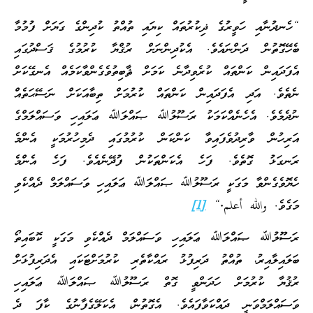
“ހެނދުނާއި ހަވީރުގެ ޛިކުރުތައް ކިޔައި ތުއްތު ކުދިންގެ ގަޔަށް ފުމުމާ
ބެހޭގޮތުން ދަންނައެވެ. އެކުދިންނަށް ރުޤްޔާ ކުރުމުގެ ޤަސްދުގައި
އެފަދައިން ކަންތައް ކުރެވިދާނެ ކަމަށް ޘާބިތުވެގެންވާކަމެއް އެނގޭކަށް
ނެތެވެ. އަދި އެފަދައިން ކަންތައް ކުރުމަށް ތިބާއަކަށް ނަސޭޙަތެއް
ނުދެމެވެ. އެހެނެއްކަމަކު ރަސޫލުﷲ ޞައްލަﷲ ޢަލައިހި ވަސައްލަމްގެ
އަރިހުން ވާރިދުވެފައިވާ ކަންކަން ކުރުމުގައި ދެމިހުރުމަކީ އެންމެ
ރަނގަޅު ގޮތެވެ. ފަހެ އެކަންތަކުން ފުދޭނެއެވެ. ފަހެ އެންމެ
ހެޔޮވެގެންވާ މަގަކީ ރަސޫލުﷲ ޞައްލަﷲ ޢަލައިހި ވަސައްލަމް ދެއްކެވި
މަގެވެ. والله أعلم
.
“
[1]
ރަސޫލުﷲ ޞައްލަﷲ ޢަލައިހި ވަސައްލަމް ދެއްކެވި މަގަކީ ކޮބައިތޯ
ބަލައިލާއިރު، ތުއްތު ދަރިފުޅު ރައްކާތެރި ކުރުމަށްޓަކައި އެދަރިފުޅަށް
ރުޤުޔާ ކުރުމަށް ހަދަންވީ ގޮތް ރަސޫލުﷲ ޞައްލަﷲ ޢަލައިހި
ވަސައްލަމްވަނީ ދައްކަވާފައެވެ. އެގޮތުން، އެކަލޭގެފާނުގެ ކާފަ ދެ