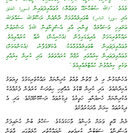
ވެއެވެ. “(ﷲ ޞުބުޙާނަހޫ ވަތަޢާލާ،) މުޢައްވިޛަތައިން (
سورة الفلق
އަދި
سورة الناس
) ބާވައިލެއްވުމަށް ދާންދެން ރަސޫލުﷲ ޞައްލަﷲ
ޢަލައިހި ވަސައްލަމް، ޖިންނި އާއި އެސްފީނާއިން ﷲގެ ޙަޟްރަތުން
ރައްކާތެރިކަމަށް އެދިވަޑައިގެން (އެހެނިހެން) ދުޢާ ކުރެއްވިއެވެ.
މުޢައްވިޛަތައިން ބާވައިލެއްވުމާއެކު، އެކަލޭގެފާނު، (އެކަންކަމަށް)
މުޢައްވިޛަތައިން ކިޔުއްވައި ރުޤްޔާ ކުރައްވަތެވެ. އަދި ކުރިން ކިޔުއްވި
ތަކެތި ކިޔުއްވުން ހުއްޓާލެއްވިއެވެ.”
އެހެންކަމުން މި ދެ ގޮތުން ތުއްތު ކުދިންނަށް ރައްކާތެރިކަމުގެ ފިޔަވަޅު
އެޅިދާނެއެވެ. އަދި ކުދިން ބޮޑުވެ އެއްޗިހި ހިތުދަސް ކުރެވެން ފެށުމާއެކު
އެކުދިންނަށް ހެނދުނާއި ހަވީރުގެ ޛިކުރުތައް ދަސްކޮށްދޭށެވެ. އަދި އެ
ޛިކުރުތައް ކިޔަން އާދަކުރުވާށެވެ.
ދެން އޮތީ ވަރަށް މުހިންމު ވާހަކައެކެވެ. ސަހްލު ބުން ޙުނައިފަށް
އެސްފީނާގެ ސަބަބުން ކުރިމަތިވި ނުރައްކާތެރި ޙާލަތުގައި ވާތަން