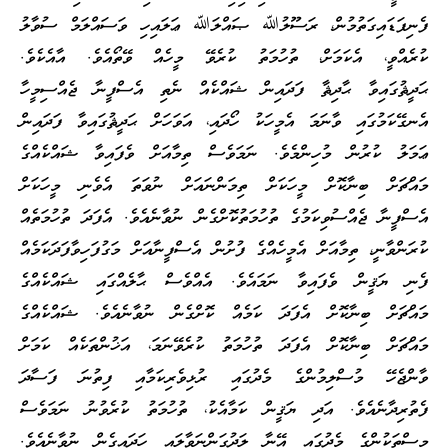
ފެނިފަޑައިގަތުމުން، ރަސޫލުﷲ ޞައްލަﷲ ޢަލައިހި ވަސައްލަމް ސުވާލު
ކުރެއްވީ، އެކަމަށް، ތުހުމަތު ކުރެވޭ މީހެއް ވޭތޯއެވެ. އާއެކެވެ.
ޙަދީޘުގައިވާ ޙާދިޘާ ފަދައިން ޝައްކެއް ނެތި އެސްފީނާ ޖެއްސިމީހާ
އެނގޭކަމުގައި ވާނަމަ އެމީހަކު ހޯދައި، އަވަހަށް ޙަދީޘުގައިވާ ފަދައިން
ޢަމަލު ކުރުން މުހިންމެވެ. ނަމަވެސް ތިމާއަށް ވެފައިވާ ޝައްކެއްގެ
މައްޗަށް ބިނާކޮށް މީހަކަށް ތިމަންނައަށް ނުވަތަ އެވެނި މީހަކަށް
އެސްފީނާ ޖެއްސުވިކަމުގެ ތުހުމަތުކޮށްގެން ނުވާނެއެވެ. އެފަދަ ތުހުމަތެއް
ކުރަންވާނީ، ތިމާއަށް އެމީހެއްގެ ފުށުން އެސްފީނާއަށް މަގުފަހިވާފަދަކަމެއް
ފެނި ޔަޤީން ވެފައިވާ ނަމައެވެ. އެއްވެސް ޙާލެއްގައި ޝައްކެއްގެ
މައްޗަށް ބިނާކޮށް އެފަދަ ކަމެއް ކޮށްގެން ނުވާނެއެވެ. ޝައްކެއްގެ
މައްޗަށް ބިނާކޮށް އެފަދަ ތުހުމަތު ކުރެވޭނަމަ، އަޚުންތަކެއް ކަމަށް
ވާންޖެހޭ މުސްލިމުންގެ މެދުގައި ރުޅިވެރިކަމާއި ފިތުނަ ފަސާދަ
ފެތުރިދާނެއެވެ. އަދި ޔަޤީން ކަމާއެކު، ތުހުމަތު ކުރެވުނު ނަމަވެސް
މީސްތަކުންގެ މެދުގައި އޭނާ ލަދުގަންނަވާލައި ހަދައިގެން ނުވާނެއެވެ.