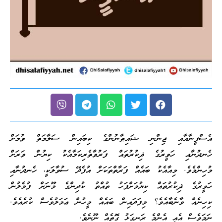
އެސްފީނާއާއި ޖިންނި ޝައިޠާނުންގެ ކިބައިން ސަލާމަތް ވުމަށް
ހެނދުނާއި ހަވީރުގެ ޛިކުރުތައް ފަރުވާތެރިކަމާއެކު ކިޔުން ވަރަށް
މުހިންމެވެ. މިއާއެކު ބައެއް ފަރާތްތަކަށް އުފެދޭ ސުވާލަކީ، ހެނދުނާއި
ހަވީރުގެ ޛިކުރުތައް ކިޔުމަށްފަހު ތުއްތު ކުދިންގެ މޫނަށް ފުމެލުން
ކިހިނެއް ވާނެބާއެވެ؟ މިފަދައިން ބައެއް މީހުން ޢަމަލުވެސް ކުރެއެވެ.
ނަމަވެސް އެއީ އެންމެ ރަނގަޅު ގޮތެއް ނޫނެވެ.