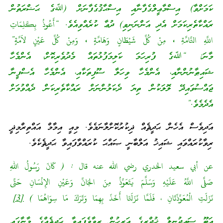
ކަމަށްވާ) އިސްމާޢީލްގެފާނާއި އިސްޙާޤުގެފާނަށް (ﷲގެ ޙަޟްރަތުން
ރައްކާތެރިކަމަށް އެދި އަންނަނިވި) ދުޢާ ކުރެއްވިއެވެ. “
أَعُوذُ بِكَلِمَاتِ
اللَّهِ التَّامَّةِ ، مِنْ كُلِّ شَيْطَانٍ وَهَامَّةٍ ، وَمِنْ كُلِّ عَيْنٍ لاَمَّةٍ
”
މާނަ: “ﷲގެ ފުރިހަމަ ކަލިމަފުޅުތައް މެދުވެރިކޮށް، އެންމެހާ
ޝައިޠާނުންނާއި، އެންމެހާ ވިހަލާ ސޫފިތަކާއި، އެންމެހާ އެސްފީނާ
ޖައްސުވައިދޭ ލޮލަކުން ތިޔަ ދެކަލުންނަށް ރައްކާތެރިކަން ދެއްވުމަށް
އެދެމެވެ.”
އަދިވެސް އެހެން ޙަދީޘެއް ޛިކުރުކޮށްލާނަމެވެ. މިއީ އިމާމް އައްތިރްމިޛީ
ރިވާކުރައްވައި ޝައިޚު އަލްބާނީ ޞައްޙަ ކުރައްވާފައިވާ ޙަދީޘެކެވެ.
عن أبي سعيد الخدري رضي الله عنه قال : ( كَانَ رَسُولُ اللهِ
صَلَّى اللَّهُ عَلَيْهِ وَسَلَّمَ يَتَعَوَّذُ مِنَ الجَانِّ وَعَيْنِ الإِنْسَانِ حَتَّى
نَزَلَتِ الْمُعَوِّذَتَانِ ، فَلَمَّا نَزَلَتَا أَخَذَ بِهِمَا وَتَرَكَ مَا سِوَاهُمَا )
[3]
އަބޫ ސަޢީދުނިލް ޚުދްރީގެ އަރިހުން ރިވާވެފައިވާ ޙަދީޘެއްގެ މާނާގައި