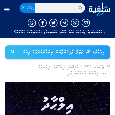
އިތުރަށް ހޯދާ
މި ވެބްސައިޓުގައިވާ ލިޔުންތައް ނަކަލު ކުރާނަމަ މި ވެބްސައިޓަށާއި ލިޔުންތެރިއާއަށް ހަވާލާދެއްވާ!
އިލްޙާދު: ﷲ ތަޢާލާ ވޮޑިގެންވާކަން އިންކާރުކުރުމުގެ ފިކުރު – 12
12 ޖެނުއަރީ 2022
/
ޢަޤީދާއާއި ފިރުޤާތައް
,
ފިކުރުތައް
/
ޑރ. ޢިމްރާން މުޙައްމަދު ޢަލީ