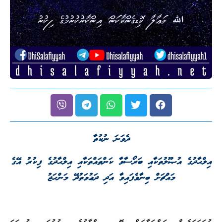
ދެވަނަ ނުކުތާ
އިލްޙާދުގެ އުޞޫލުތަކާއި ބަރޯސާވާ ކަންތައްތަކާއި އިލްޙާދުގެ ފިކުރު އޭގެ
މައްޗަށް ބިނާވެފައިވާ އަދި ދަޢުވަތުދޭ މަންހަޖު