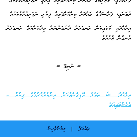
ފުރަތަމައީ: ތަޖުރިބާގެ މައްޗަށް ބިނާކޮށްފައިވާ ޢިލްމީ ނަޒަރިއްޔާތުތަކެއް
ދެވަނައީ: ފަލްސަފާގެ މައްޗަށް ބިނާކޮށްފައިވާ ފިކުރީ ނަޒަރިއްޔާތުތަކެއް
އިލްޙާދަކީ ކޮބައިކަން ރަނގަޅަށް ދެނެގަންނަން މިދެކަންތައް ރަނގަޅަށް
އެނގެން ޖެހެއެވެ.
= ނުނިމޭ =
އިލްޙާދު: ﷲ ތަޢާލާ ވޮޑިގެންވާކަން އިންކާރުކުރުމުގެ ފިކުރު –
އެހެންބައިތައް
ތަޢާރަފް
ލިޔުންތެރިން