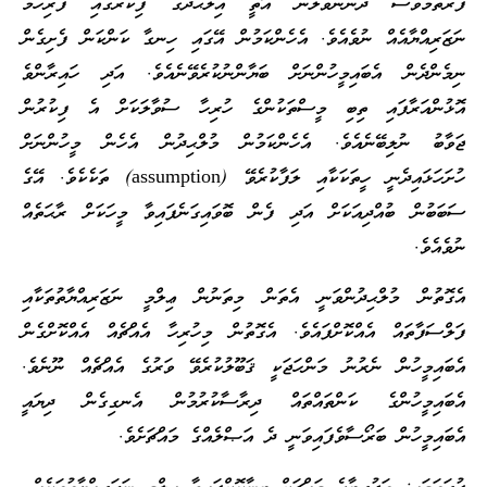
ފުރަތަމަވެސް ދަންނަވާލަން އޮތީ އިލްޙާދުގެ ފިކުރުގައި ފުރިހަމަ
ނަޒަރިއްޔާއެއް ނުވެއެވެ. އެހެންކަމުން އޭގައި ހިނގާ ކަންކަން ފެށިގެން
ނިމެންދެން އެބައިމީހުންނަށް ބަޔާންނުކުރެވޭނެއެވެ. އަދި ހައިރާންވެ
އޮޅުންއަރާފައި ތިބި މީސްތަކުންގެ ހުރިހާ ސުވާލަކަށް އެ ފިކުރުން
ޖަވާބު ނުލިބޭނެއެވެ. އެހެންކަމުން މުލްޙިދުން އެހެން މީހުންނަށް
ހުށަހަޅައިދެނީ ހީތަކަކާއި ލަފާކުރެވޭ (assumption) ތަކެކެވެ. އޭގެ
ސަބަބުން ބުއްދިއަކަށް އަދި ފެން ބޮވައިގަނެފައިވާ މީހަކަށް ރާޙަތެއް
ނުވެއެވެ.
އެގޮތުން މުލްޙިދުންވަނީ އެތަން މިތަނުން ޢިލްމީ ނަޒަރިއްޔާތުތަކާއި
ފަލްސަފާތައް އެއްކޮށްފައެވެ. އެގޮތުން މިހުރިހާ އެއްޗެއް އެއްކޮށްގެން
އެބައިމީހުން ނެރުނު މަންހަޖަކީ ޤަބޫލުކުރެވޭ ވަރުގެ އެއްޗެއް ނޫނެވެ.
އެބައިމީހުންގެ ކަންތައްތައް ދިރާސާކުރުމުން އެނގިގެން ދިޔައީ
އެބައިމީހުން ބަރޯސާވެފައިވަނީ ދެ އަޞްލެއްގެ މައްޗަށެވެ.