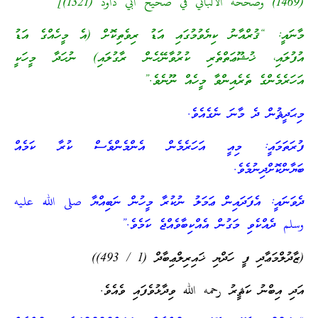
(1469) وصححه الألباني في صحيح أبي داود (1321)]
މާނައީ: “ޤުރްއާނު ކިޔެވުމުގައި އަޑު ރިވެތިކޮށް (އެ މީހެއްގެ އަޑު
އުފުލައި، ޚުޝޫޢަތްތެރި ކުރުވާނޭހެން ރާގުލައި) ނުހަދާ މީހަކީ
އަހަރެމެންގެ ތެރެއިންވާ މީހެއް ނޫނެވެ.”
މިޙަދީޘުން ދެ މާނަ ނެގެއެވެ.
ފުރަތަމައީ: މިއީ އަހަރެމެން އެންމެންވެސް ކުރާ ކަމެއް
ބަޔާންކޮށްދިނުމެވެ.
ދެވަނައީ: އެފަދައިން ޢަމަލު ނުކުރާ މީހުން ނަބިއްޔާ صلى الله عليه
وسلم ދެއްކެވި މަގުން އެއްކިބާވެއްޖެ ކަމެވެ.”
(ޒާދުލްމަޢާދި ފީ ހަދްޔި ޚައިރިލްޢިބާދް (1 / 493))
އަދި އިބްނު ކަޘީރު رحمه الله ވިދާޅުވެފައި ވެއެވެ.