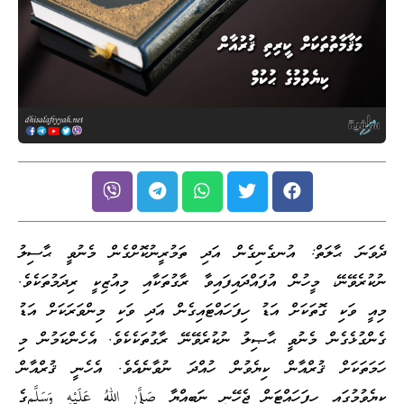
ދެވަނަ ޙާލަތް: އުނގެނިގެން އަދި ތަމުރީނުކޮށްގެން މެނުވީ ޙާސިލު
ނުކުރެވޭނޭ، މީހުން އުފައްދައިފައިވާ ރާގުތަކާއި މިއުޒިކީ ރިދަމުތަކެވެ.
މިއީ ވަކި ގޮތަކަށް އަޑު ހިފަހައްޓައިގެން އަދި ވަކި މިންވަރަކަށް އަޑު
ގެންގުޅެގެން މެނުވީ ޙާޞިލު ނުކުރެވޭނޭ ރާގުތަކެކެވެ. އެހެންކަމުން މި
ހަމަތަކަށް ޤުރްއާން ކިޔެވުން ހުއްދަ ނުވާނެއެވެ. އެހެނީ ޤުރްއާން
ކިޔެވުމުގައި ހިފަހައްޓަން ޖެހޭނީ ނަބިއްޔާ صَلَّىٰ اللهُ عَلَيْهِ وَسَلَّمގެ