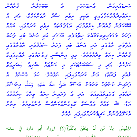
ކަނޑައެޅިގެން އެނގޭކަމަކީ އެ ބޭބޭކަލުން ޤުރްއާން
ކިޔަވާވިދާޅުވާކަމުގައިވީ ޠަބީޢީ ރިވެތި ސާދާ ރާގަށްކަމެވެ. އަދި އެ
ބޭބޭކަލުން ޤުރްއާން ކިޔެވުމުގައި އަޑުފުޅުތައް ރިވެތި ކުރައްވައި، ބައެއް
ފަހަރު މަޑުމައިތިރިކަމާއެކު ހިތާމަވެރި ރާގުގައި އަދި އަނެއް ބައި ފަހަރު
އުފާވެރި ރާގުގައި އަދި އަނެއް ބައި ފަހަރު ޝައުޤުވެރި ރާގުރާގުގައި
ޤުރްއާން ކިޔަވާ ވިދާޅުވެއެވެ. މިއީ އިންސާނީ ފިޠުރަތުގައި ލެއްވިފައިވާ
ކަމެކެވެ. އަދި މި ސަބަބަށްޓަކައި މި ކަންތައް ޝާރިޢު (ޝަރީޢަތް
ލެއްވި ފަރާތް) މަނާ ކުރައްވައިފައި ނުވެއެވެ. ހަމަ އެހެންމެ އެ
ފަދައިން ކަންތައް ކުރުމަށް ރަސޫލާ صَلَّىٰ اللهُ عَلَيْهِ وَسَلَّم އިރުޝާދު
ދެއްވައި ގޮވައިލެއްވިއެވެ. އަދި އެ ފަދައިން ކިޔަވާ މީހާގެ ކިޔެވުމުގެ
އަޑު، ﷲ ތަޢާލާ އައްސަވާ ވޮޑިގެންވާކަންވެސް އެންގެވިއެވެ. އިތުރު
އެކަލޭގެފާނުން ޙަދީޘްކުރައްވައިފައި ވެއެވެ.
((ليسَ مِنّا مَن لَمْ يَتَغَنَّ بالقُرْآنِ)) [رواه أبو داود في سننه