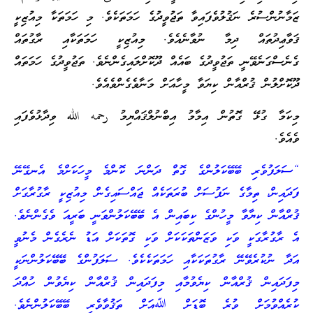
ޒަމާނުންސުރެ ނަޤުލުވެފައިވާ ތަޖުވީދުގެ ހަމަތަކެވެ. މި ހަމަތަކާ މިއުޒިކީ
ޤަވާޢިދުތައް ދިމާ ނުވާނެއެވެ. މިއުޒިކީ ހަމަތަކާއި ރާގުތައް
ގެނެސްގަނެވޭނީ ތަޖުވީދުގެ ބައެއް ދޫކޮށްލައިގެންނެވެ. ތަޖުވީދުގެ ހަމަތައް
ދޫކޮށްލުން ޤުރްއާން ކިޔަވާ މީހާއަށް މަނާވެގެންވެއެވެ.
މިކަމާ ގުޅޭ ގޮތުން އިމާމު އިބްނުލްޤައްޔިމު رحمه الله ވިދާޅުވެފައި
ވެއެވެ.
“ސަލަފުވެރި ބޭބޭކަލުންގެ ގޮތް ދަންނަ ކޮންމެ މީހަކަށްމެ އެނގޭނޭ
ފަދައިން، ތިމާގެ ނަފުސަށް ބުރަތަކެއް ޖައްސައިގެން މިއުޒިކީ ރާގުރާގަށް
ޤުރްއާން ކިޔާވާ މީހުންގެ ކިބައިން އެ ބޭބޭކަލުންވަނީ ބަރީއަ ވެގެންނެވެ.
އެ ރާގުރާގަކީ ވަކި ވަޒަންތަކަކަށް ވަކި ގޮތަކަށް އަޑު ނެރެގެން މެނުވީ
އަދާ ނުކުރެވޭނޭ ރާގުތަކަކާއި ހަމަތަކެކެވެ. ސަލަފުންގެ ބޭބޭކަލުންނަކީ
މިފަދައިން ޤުރްއާން ކިޔެވުމާއި މިފަދައިން ޤުރްއާން ކިޔެވުން ހުއްދަ
ކުރެއްވުމަށް ވުރެ ބޮޑަށް ﷲއަށް ތަޤުވާވެރި ބޭބޭކަލުންނެވެ.