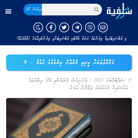
އިތުރަށް ހޯދާ
މި ވެބްސައިޓުގައިވާ ލިޔުންތައް ނަކަލު ކުރާނަމަ މި ވެބްސައިޓަށާއި ލިޔުންތެރިއާއަށް ހަވާލާދެއްވާ!
މަޤާމާތުތަކަށް ކީރިތި ޤުރުއާން ކިޔެވުމުގެ ޙުކުމް – 3
15 ސެޕްޓެމްބަރު 2022
/
އެހެނިހެން
,
ޤުރުއާނާއި އޭގެ ޢިލްމުތައް
/
އައްޝައިޚް މުޙައްމަދު ޖަޒްލާން ޢުމަރު