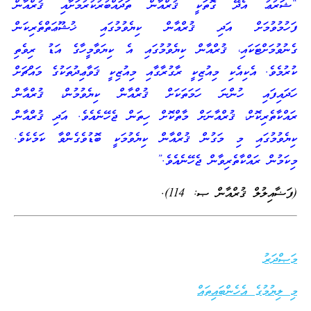
“ޝަރުޢު އެދޭ ގޮތަކީ ޤުރްއާން ތަދައްބުރުކުރުމަށާއި ޤުރްއާން
ފަހުމުވުމަށް އަދި ޤުރްއާން ކިޔެވުމުގައި ޚުޝޫޢަތްތެރިކަން
ގެނުވުމަށްޓަކައި، ޤުރްއާން ކިޔެވުމުގައި އެ ކިޔަވާމީހާގެ އަޑު ރިވެތި
ކުރުމެވެ. އެކިއެކި މިއުޒިކީ ރާގުރާގާއި މިއުޒިކީ ޤަވާޢިދުތަކުގެ މައްޗަށް
ހަދައިފައި ހުންނަ ހަމަތަކަށް ޤުރްއާން ކިޔެވުމުން، ޤުރްއާން
ރައްކާތެރިކޮށް، ޤުރްއާނަށް މާތްކޮށް ހިތަން ޖެހޭނެއެވެ. އަދި ޤުރްއާން
ކިޔެވުމުގައި މި މަގުން ޤުރްއާން ކިޔެވުމަކީ ބޮޑުވެގެންވާ ކަމެކެވެ.
މިކަމުން ރައްކާތެރިވާން ޖެހޭނެއެވެ.”
(ފަޟާއިލުލް ޤުރްއާން ޞ: 114).
މަޞްދަރު
މި ލިޔުމުގެ އެހެންބައިތައް