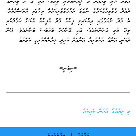
ޙަވާލު ކުރި މީހާއަށް އެ ޚީޔާނާތްތެރި ވީއެވެ. އެއީ އެ ދެ މީހުންގެ
ދެމެދު ގާތްތިމާގެކަމުގެ ނުވަތަ ރަޙުމަތްތެރިކަމެއް އިހުގައި އޮތަސްމެއެވެ.
އެ މުދާ ނުއަގުގައި ވިއްކައިލި މީހާއާ މެދު އެމީހާއާ އެކަން ހަވާލުކުރި
މީހާ ރުޅި އަންނާނެއެވެ. އަދި އޭނާއަށް ބަދުބަސް ބުނާނެއެވެ. އޭނާ
ދެކޭނީ އޭނާގެ އެކުވެރިޔާ އޭނާއަށް ކެހިދީ ޚިޔާނާތްތެރިވީ ކަމަށެވެ.
=ނިމުނީ=
މި ލިޔުމުގެ އެހެން ބައިތައް
ތަޢާރަފް
ލިޔުންތެރިން