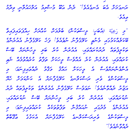
ރަނގަޅަށް އެބަ އެނގެއެވެ!” ދެން އަބޫ މުސްލިމު އަލްޚައުލާނީ ވިދާޅު
ވިއެވެ.
“މި رَعِيَّة (އެބަހީ: މީސްތަކުން) ބެލުމަށް، ކުއްޔަށް ހިއްޕަވައިފައިވާ
ބޭކަލެއްކަމުގައި މެނުވީ ކަލޭގެފާނު ނުވެއެވެ! ފަހެ ކަލޭގެފާނު އެއުރެންގެ
ތަކުލީފުތައް ދުރުކުރައްވައި، އެއުރެން ކުރެ ބަލި މީހުންނަށް ބޭސް
ކުރައްވައި، އެއުރެން ކުރެ އެއްވެސް މީހަކަށް ތަފާތު ކުރެއްވުމެއް ނެތި
އެންމެންނަށްވެސް އެ މީހަކަށް ޙައްޤު މަޤާމު ދެއްވައިފިނަމަ؛ މި
މީސްތަކުންގެ ވެރި ރަސްކަލާނގެ ކަލޭގެފާނަށް އެ ކަންކަމަށް ހެޔޮ
އަޖުރު ދެއްވާނެއެވެ! ނަމަވެސް ކަލޭގެފާނު އެއުރެންގެ ތަކުލީފުތައް ދުރު
ނުކުރައްވައި، އެއުރެން ކުރެ ބަލި މީހުންނަށް ބޭސް ނުކުރައްވައި،
އެއުރެންގެ މެދުގައި ނުޙައްޤުން ތަފާތުތަކެއް ކުރައްވައިފިނަމަ؛ މި
މީސްތަކުންގެ ވެރިރަސްކަލާނގެ ކަލޭގެފާނަށް އެކަމުގެ ޢުޤޫބާތް
ދެއްވާނެއެވެ!”