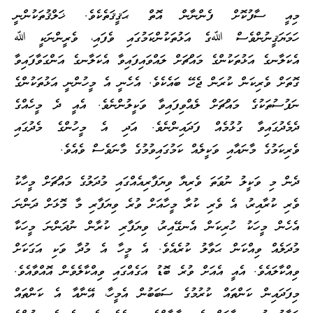
މިއީ ސާފުކޮށް ފެންނާން އޮތް ޙަޤީޤަތެކެވެ. ޚަލްޤުތަކުންނީ
ހަމަޔަޤީނުންވެސް ﷲގެ އަޅުތަކުންކަމުގައި ވެފައި، ވެރީންނަކީ ﷲ
އެކަލާނގެ އަޅުތަކުންގެ މައްޗަށް ލައްވައިފައިވާ އެކަލާނގެ އަންގަވާފައިވާ
ގޮތަށް ވެރިކަން ކުރަން ޖެހޭ ބައެކެވެ. އެހެނީ އެ މީހުންނީ އަޅުތަކުންގެ
ނަފުސުތަކުގެ މައްޗަށް ލެއްވިފައިވާ ވަކީލުންނެވެ. އެއީ ދެ މީހެއްގެ
ދެމެދުގައިވާ ގުޅުމެއް ފަދައިންނެވެ. އަދި އެ މީހުންގެ މެދުގައި
ވެރިކަމުގެ މާނައާއި ވަކީލެއް ކަމުގައިވުމުގެ މާނަވެސް ވެއެވެ.
ދެން މި ވަކީލު ނުވަތަ ވެރިޔާ ވިޔަފާރިއެއްގައި މުދަލުގެ މައްޗަށް މީހާކު
ވެރި ކުރާއިރު، އެ ވެރި ކުރާ މީހާއަށް ވުރެ ވިޔަފާރި މާ މޮޅަށް ދަންނަ
އެހެން މީހަކު ހުރިކަން އެނގޭއިރު، ވިޔަފާރި ކުރާން ނުދަންނަ މީހަކާ
މުދަލެއް ވިއްކަން ޙަވާލު ކުރެއެވެ. އެ މީހާ އެ މުދާ ވަކި އަގަކަށް
ވިއްކާލައެވެ. އެއީ އެއަށް ވުރެ ބޮޑު އަގެއްގައި ވިއްކާލެވެން އޮއްވާއެވެ.
މިފަދައިން ކަންތައް ކުރުމުގެ ސަބަބުން އެމީހާ، އޭނާއާ އެ ކަންތައް