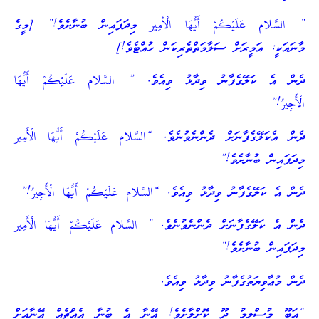
” السَّلام عَلَيْكُمْ أَيُّهَا الْأَمِير މިދަފައިން ބުނާށެވެ!” [މީގެ
މާނައަކީ: އަމީރަށް ސަލާމަތްތެރިކަން ހުއްޓެވެ!]
ދެން އެ ކަލޭގެފާނު ވިދާޅު ވިއެވެ. ” السَّلام عَلَيْكُمْ أَيُّهَا
الْأَجِيرُ!”
ދެން އެކަލޭގެފާނަށް ދެންނެވުނެވެ. “السَّلام عَلَيْكُمْ أَيُّهَا الْأَمِير
މިދަފައިން ބުނާށެވެ!”
ދެން އެ ކަލޭގެފާނު ވިދާޅު ވިއެވެ. “السَّلام عَلَيْكُمْ أَيُّهَا الْأَجِيرُ!”
ދެން އެ ކަލޭގެފާނަށް ދެންނެވުނެވެ. ” السَّلام عَلَيْكُمْ أَيُّهَا الْأَمِير
މިދަފައިން ބުނާށެވެ!”
ދެން މުޢާވިޔަތުގެފާނު ވިދާޅު ވިއެވެ.
“އަބޫ މުސްލިމު ދޫ ކޮށްލާށެވެ! އޭނާ އެ ބުނާ އެއްޗެއް އޭނާއަށް