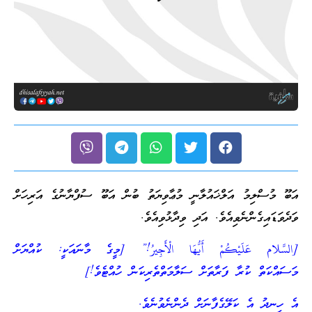
އަބޫ މުސްލިމު އަލްޚައުލާނީ މުޢާވިޔަތު ބުން އަބޫ ސުފްޔާނުގެ އަރިހަށް
ވަދެވަޑައިގެންނެވިއެވެ. އަދި ވިދާޅުވިއެވެ.
[السَّلام عَلَيْكُمْ أَيُّهَا الْأَجِيرُ!” [މީގެ މާނައަކީ: ކުއްޔަށް
މަސައްކަތް ކުރާ ފަރާތަށް ސަލާމަތްތެރިކަން ހުއްޓެވެ!]
އެ ހިނދު އެ ކަލޭގެފާނަށް ދެންނެވުނެވެ.