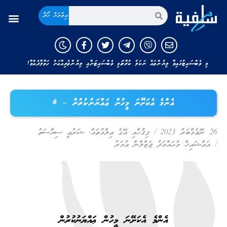
އިތުރަށް ހޯދާ
މި ވެބްސައިޓުގައިވާ ލިޔުންތައް ނަކަލު ކުރާނަމަ މި ވެބްސައިޓަށާއި ލިޔުންތެރިއާއަށް ހަވާލާދެއްވާ!
އެންމެ އެކަށޭނަ މީހުން ޢައްޔަނުކުރުން – 6
26 ނޮވެމްބަރު 2023
/
ފިޤުހާއި އޭގެ ޢިލްމުތައް
,
ޝަރުޢީ ސިޔާސަތު
/
އައްޝައިޚް މުޙައްމަދު ޖަޒްލާން ޢުމަރު