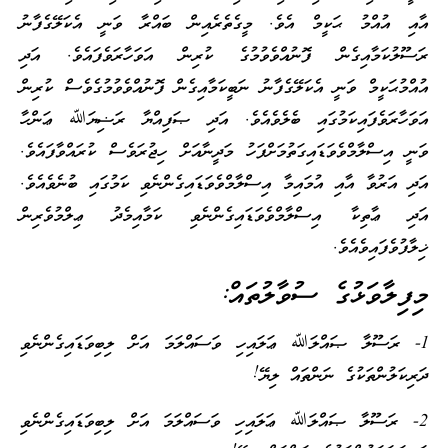
އާއި އުއްމު ޙަކީމް އެވެ. މީގެތެރެއިން ބައްރާ ވަނީ އެކަލޭގެފާނު
ރަސޫލުކަމާއިގެން ފޮނުއްވެވުމުގެ ކުރިން އަވަހާރަވެފައެވެ. އަދި
އުއްމުޙަކީމް ވަނީ އެކަލޭގެފާނު ނަބީކަމާއިގެން ފޮނުއްވެވުމުގެވެސް ކުރިން
އަވަހާރަވެފައިކަމުގައި ބެލެވެއެވެ. އަދި ޞަފިއްޔާ ރަޟިޔަﷲ ޢަންހާ
ވަނީ އިސްލާމްވެވަޑައިގަތުމަށްފަހު މަދީނާއަށް ހިޖުރަވެސް ކުރައްވާފައެވެ.
އަދި އަރުވާ އާއި އުމައިމާ އިސްލާމްވެވަޑައިގެންނެވި ކަމުގައި ބުނެވެއެވެ.
އަދި ޢާތިކާ އިސްލާމްވެވަޑައިގެންނެވި ކަމާއިމެދު ޢިލްމުވެރިން
ޚިލާފުވެފައިވެއެވެ.
މިފިލާވަޅުގެ ސުވާލުތައް:
1- ރަސޫލާ ޞައްލަﷲ ޢަލައިހި ވަސައްލަމަ އަށް ލިބިވަޑައިގެންނެވި
ދަރިކަލުންތަކުގެ ނަންތައް ލިޔޭ!
2- ރަސޫލާ ޞައްލަﷲ ޢަލައިހި ވަސައްލަމަ އަށް ލިބިވަޑައިގެންނެވި