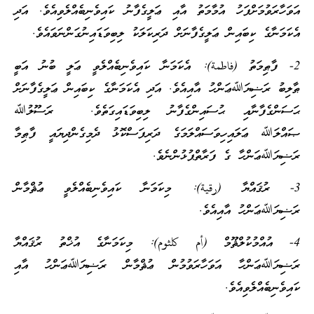
އަވަހާރަވުމަށްފަހު އުމާމަތު އާއި ޢަލީގެފާނު ކައިވެނިބެއްލެވިއެވެ. އަދި
އެކަމަނާގެ ކިބައިން ޢަލީގެފާނަށް ދަރިކަލަކު ލިބިވަޑައިނުގަންނަވައެވެ.
2- ފާޠިމަތު (فاطمة): އެކަމަނާ ކައިވެނިބެއްލެވީ ޢަލީ ބުނު އަބީ
ޠާލިބު ރަޟިޔަﷲޢަންހު އާއިއެވެ. އަދި އެކަމަނާގެ ކިބައިން ޢަލީގެފާނަށް
ޙަސަންގެފާނާއި ޙުސައިންގެފާނު ލިބިވަޑައިގަތެވެ. ރަސޫލުﷲ
ޞައްލަﷲ ޢަލައިހިވަސައްލަމަގެ ދަރިފަސްކޮޅު ދެމިގެންދިޔައީ ފާޠިމާ
ރަޟިޔަﷲޢަންހާ ގެ ފަރާތްޕުޅުންނެވެ.
3- ރުޤައްޔާ (رقية): މިކަމަނާ ކައިވެނިބެއްލެވީ ޢުޘްމާން
ރަޟިޔަﷲޢަންހު އާއިއެވެ.
4- އުއްމުކުލްޘޫމް (أم كلثوم): މިކަމަނާގެ އުޚްތު ރުޤައްޔާ
ރަޟިޔަﷲޢަންހާ އަވަހާރަވުމުން ޢުޘްމާން ރަޟިޔަﷲޢަންހު އާއި
ކައިވެނިބެއްލެވިއެވެ.