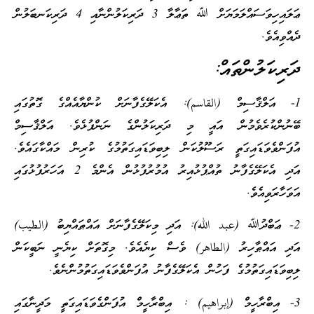
ޢަލައިހިވަސައްލަމަޔަށް ﷲ ތަޢާލާ 3 ދަރިކަލުންނާއި 4 ދަރިކަނބަލުން
ދެއްވިއެވެ.
ދަރިކަލުންތައް:
1- އަލްޤާސިމް (القاسم): އެކަލޭގެފާނަށް ކުންޔާއެއްގެ ގޮތުގައި
ބޭނުންކުރެވެމުން އައީ މި ދަރިކަލުންގެ ނަންފުޅެވެ. އަލްޤާސިމް
އުފަންވެވަޑައިގަތީ ރަސޫލުކަން ލިބިވަޑައިގަތުމުގެ ކުރިން މައްކާގައެވެ.
އަދި އެކަލޭގެފާނު ތުއްޕުޅުއިރު އުމުރުފުޅުން އެންމެ 2 އަހަރުފުޅުގައި
އަވަހާރަވިއެވެ.
2- ޢަބްދުﷲ (عبد الله): އަދި މިކަލޭގެފާނަށް އައްޠައްޔިބު (الطيب)
އަދި އައްޠާހިރު (الطاهر) ވެސް ކިޔެއެވެ. މިގޮތަށް ކިޔެނީ ނަބީކަން
ލިބިވަޑައިގަތުމުގެ ފަހުން އެކަލޭގެފާނު އުފަންވެވަޑައިގަތުމުންނެވެ.
3- އިބްރާހީމް (إبراهيم) : އިބްރާހީމް އުފަންގެވަޑައިގަތީ މަދީނާގައި