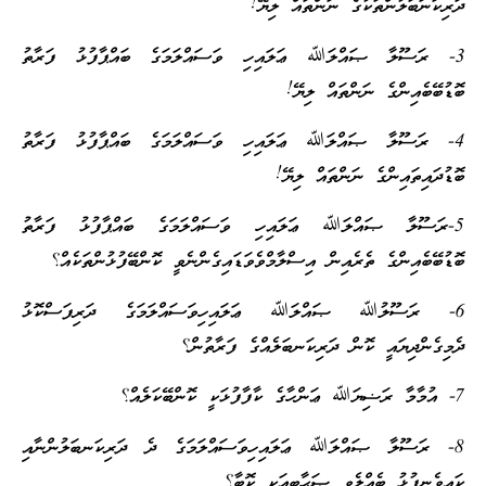
ދަރިކަނަބަލުންތަކުގެ ނަންތައް ލިޔޭ!
3- ރަސޫލާ ޞައްލަﷲ ޢަލައިހި ވަސައްލަމަގެ ބައްޕާފުޅު ފަރާތު
ބޮޑުބޭބެއިންގެ ނަންތައް ލިޔޭ!
4- ރަސޫލާ ޞައްލަﷲ ޢަލައިހި ވަސައްލަމަގެ ބައްޕާފުޅު ފަރާތު
ބޮޑުދައިތައިންގެ ނަންތައް ލިޔޭ!
5-ރަސޫލާ ޞައްލަﷲ ޢަލައިހި ވަސައްލަމަގެ ބައްޕާފުޅު ފަރާތު
ބޮޑުބޭބެއިންގެ ތެރެއިން އިސްލާމްވެވަޑައިގެންނެވީ ކޮންބޭފުޅުންތަކެއް؟
6- ރަސޫލުﷲ ޞައްލަﷲ ޢަލައިހިވަސައްލަމަގެ ދަރިފަސްކޮޅު
ދެމިގެންދިޔައީ ކޮން ދަރިކަނބަލެއްގެ ފަރާތުން؟
7- އުމާމާ ރަޟިޔަﷲ ޢަންހާގެ ކާފާފުޅަކީ ކޮންބޭކަލެއް؟
8- ރަސޫލާ ޞައްލަﷲ ޢަލައިހިވަސައްލަމަގެ ދެ ދަރިކަނބަލުންނާއި
ކައިވެނިފުޅު ބެއްލެވި ޞަޙާބީއަކީ ކޮބާ؟