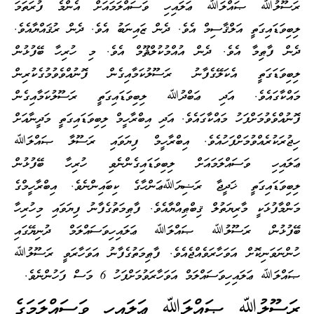
ރަސޫލުﷲ ޞައްލަﷲ ޢަލައިހި ވަސައްލަމައަށް އެންމެ ފުރަތަމަ
ލިބިވަޑައިގަތީ އަލްޤާސިމް އެވެ. ދެން ޒައިނަބު އެވެ. ދެން ރުޤައްޔާއެވެ.
ދެން ފާޠިމާ އެވެ. ދެން އުއްމުކުލްޘޫމް އެވެ. މި ހުރިހާ ބޭފުޅުން
ލިބިވަޑަގަތީ އެކަލޭގެފާނު ރަސޫލުކަމާއިގެން ފޮނުއްވެވުމުގެކުރިން
މައްކާގައެވެ. އަދި ޢަބްދުﷲ ލިބިވަޑައިގަތީ ރަސޫލުކަމާއިގެން
ފޮނުއްވެވުމަށްފަހު މައްކާގައެވެ. އަދި އިބްރާހީމް ލިބިވަޑައިގަތީ މަދީނާއަށް
ހިޖުރަކުރެއްވުމަށްފަހުއެވެ. އިބްރާހީމް ފިޔަވައި ރަސޫލާ ޞައްލަﷲ
ޢަލައިހި ވަސައްލަމައަށް ލިބިވަޑައިގެންނެވި ހުރިހާ ބޭފުޅުން
ލިބިވަޑައިގަތީ ޚަދީޖާ ރަޟިޔަﷲޢަންހާގެ ކިބައިންނެވެ. އިބްރާހީމްގެ
މަންމާފުޅަކީ މާރިޔަތުލް ޤިބްޠިއްޔާއެވެ. ފާޠިމަތުގެފާނު ފިޔަވައި މިހުރިހާ
ބޭފުޅުން، ރަސޫލުﷲ ޞައްލަﷲ ޢަލައިހިވަސައްލަމް ދުނިޔޭގައި
ހުންނަވަނިކޮށް އަވަހާރަވެއްޖެއެވެ. ފާޠިމަތުގެފާނު އަވަހާރަވީ ރަސޫލުﷲ
ޞައްލަﷲ ޢަލައިހިވަސައްލަމް އަވަހާރަވުމަށްފަހު 6 މަސް ފަހުންނެވެ.
ރަސޫލުﷲ ޞައްލަﷲ ޢަލައިހި ވަސައްލަމަގެ