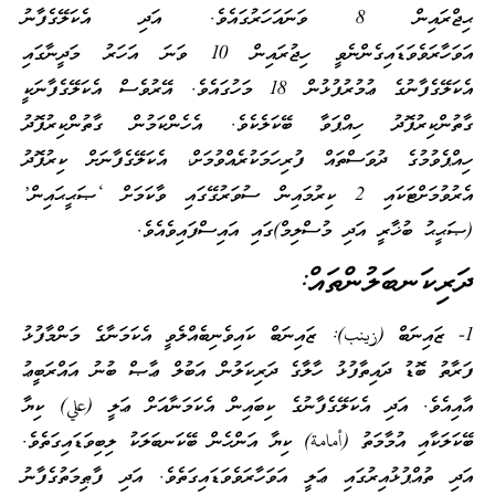
ޙިޖްރައިން 8 ވަނައަހަރުގައެވެ. އަދި އެކަލޭގެފާނު
އަވަހާރަވެވަޑައިގެންނެވީ ހިޖުރައިން 10 ވަނަ އަހަރު މަދީނާގައި
އެކަލޭގެފާނުގެ ޢުމުރުފުޅުން 18 މަހުގައެވެ. އޭރުވެސް އެކަލޭގެފާނަކީ
ގާތުންކިރުފޮދު ހިއްޕަވާ ބޭކަލެކެވެ. އެހެންކަމުން ގާތުންކިރުފޮދު
ހިއްޕެވުމުގެ ދުވަސްތައް ފުރިހަމަކުރެއްވުމަށް، އެކަލޭގެފާނަށް ކިރުފޮދު
އެރުވުމަށްޓަކައި 2 ކިރުމައިން ސުވަރުގޭގައި ވާކަމަށް ‘ޞަޙީޙައިން’
(ޞަޙީޙު ބުޚާރީ އަދި މުސްލިމް)ގައި އައިސްފައިވެއެވެ.
ދަރިކަނބަލުންތައް:
1- ޒައިނަބް (زينب): ޒައިނަބް ކައިވެނިބެއްލެވީ އެކަމަނާގެ މަންމާފުޅު
ފަރާތު ބޮޑު ދައިތާފުޅު ހާލާގެ ދަރިކަލުން އަބުލް ޢާޞް ބުނު އައްރަބީޢު
އާއިއެވެ. އަދި އެކަލޭގެފާނުގެ ކިބައިން އެކަމަނާއަށް ޢަލީ (علي) ކިޔާ
ބޭކަލަކާއި އުމާމަތު (أمامة) ކިޔާ އަންހެން ބޭކަނބަލަކު ލިބިވަޑައިގަތެވެ.
އަދި ތުއްޕުޅުއިރުގައި ޢަލީ އަވަހާރަވެވަޑައިގަތެވެ. އަދި ފާޠިމަތުގެފާނު