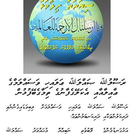
ރަސޫލުﷲ ޞައްލަﷲ ޢަލައިހި ވަސައްލަމްގެ
ޢާއިލާއާއި އެކަލޭގެފާނުގެ ތިމާގެބޭފުޅުން
ރަސޫލުﷲ ޞައްލަﷲ ޢަލައިހި ވަސައްލަމަށް ލިބިވަޑައިގެންނެވި
ދަރިކަލުންތަކާއި ދަރިކަނބަލުންތައް:
އަޅުގަނޑުމެންގެ ލޮބުވެތި ނަބިއްޔާ މުޙައްމަދު ޞައްލަﷲ