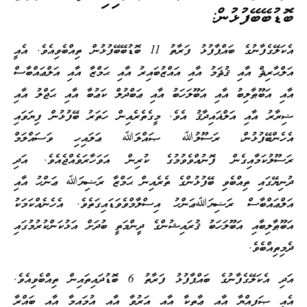
ބޮޑުބޭބޭފުޅުން:
އެކަލޭގެފާނުގެ ބައްޕާފުޅު ފަރާތު 11 ބޮޑުބޭބޭފުޅުން ތިއްބެވިއެވެ. އެއީ
އަލްޙާރިޘް އާއި ޤުޘަމު އާއި އައްޒުބައިރު އާއި ޙަމްޒާ އާއި އަލްޢައްބާސް
އާއި އަބޫޠާލިބު އާއި އަބޫލަހަބު އާއި ޢަބްދުލް ކަޢުބާ އާއި ޙަޖްލު އާއި
ޟިރާރު އާއި އަލްޣައިދާޤު އެވެ. މީގެތެރެއިން ހަތަރު ބޭފުޅުން ފިޔަވައި
އެހެންބޭފުޅުން، ރަސޫލުﷲ ޞައްލަﷲ ޢަލައިހި ވަސައްލަމް
ރަސޫލުކަމާއިގެން ފޮނުއްވެވުމުގެ ކުރިން އަވަހާރަވެއްޖެއެވެ. އަދި
ދުނިޔޭގައި ތިއްބެވި ބޭފުޅުންގެ ތެރެއިން ޙަމްޒާ ރަޟިޔަﷲ ޢަންހު އާއި
އަލްޢައްބާސް ރަޟިޔަﷲޢަންހު އިސްލާމްވެވަޑައިގަތެވެ. އެހެނެއްކަމަކު
އަބޫޠާލިބާއި އަބޫލަހަބު ޤުރައިޝުންގެ ދީންމަތީ ބުދަށް އަޅުކަންކުރުމުގައި
ދެމިތިއްބެވެ.
އަދި އެކަލޭގެފާނުގެ ބައްޕާފުޅު ފަރާތު 6 ބޮޑުދައިތައިން ތިއްބެވިއެވެ.
އެއީ ޞަފިއްޔާ އާއި ޢާތިކާ އާއި އަރުވާ އާއި އުމައިމާ އާއި ބައްރާ