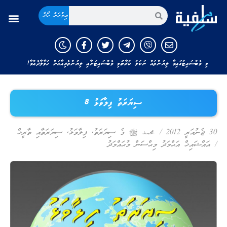
އިތުރަށް ހޯދާ
މި ވެބްސައިޓުގައިވާ ލިޔުންތައް ނަކަލު ކުރާނަމަ މި ވެބްސައިޓަށާއި ލިޔުންތެރިއާއަށް ހަވާލާދެއްވާ!
ސިޔަރަތު ފިލާވަޅު 8
30 ޖެނުއަރީ 2012
/
محمد ﷺ ގެ ސިޔަރަތު
,
ފިލާވަޅު
,
ސިޔަރަތާއި ތާރީޚް
/
އައްޝައިޚް އަޙްމަދު މިޙްސަން މުޙައްމަދު