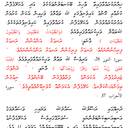
ޚިޔާރުކުރައްވާފައިވާ ޠާހިރު ބޭކަނބަލުންތަކެކެވެ. އަދި އެކަލޭގެފާނު
ކުރެއްވި ކޮންމެ ކައިވެނިފުޅަކީ ﷲ ތަޢާލާގެ ވަޙީއިން އެކަން ކުރުމަށް
އަމުރުކުރެއްވުމުން އެކަލޭގެފާނު ކުރައްވާފައިވާ ކައިވެނިފުޅުތަކެކެވެ.
ﷲތަޢާލާ ވަޙީކުރައްވާފައިވެއެވެ.
(وَالطَّيِّبَاتُ لِلطَّيِّبِينَ وَالطَّيِّبُونَ
لِلطَّيِّبَاتِ )
މާނައީ:
” ރަނގަޅު އަންހެނުން ރަނގަޅު
ފިރިހެނުންނަށެވެ. ރަނގަޅު ފިރިހެނުން ރަނގަޅު އަންހެނުންނަށެވެ. “
سورة النور 26. އަދިވެސް ﷲ ތަޢާލާ ވަޙީކުރައްވާފައިވެއެވެ.
(فَلَمَّا
قَضَىٰ زَيْدٌ مِّنْهَا وَطَرًا زَوَّجْنَاكَهَا )
މާނައީ :
” ދެންފަހެ،
ޒައިދުގެފާނު އެކަމަނާގެ ފަރާތްޕުޅުން ބޭނުންފުޅު ނިމުމުން
ތިމަންރަސްކަލާނގެ، ކަލޭގެފާނާ އެކަމަނާއާ ކާވެނިކޮށްދެއްވީމެވެ.”
سورة
الأحزاب 37 .
ދުނިޔޭގައި ރަސޫލުﷲ ޞައްލަﷲ ޢަލައިހި ވަސައްލަމަގެ
އަނބިއަނބިކަންބަލުންނަކީ ސުވަރުގޭގައިވެސް އެކަލޭގެފާނުގެ
އަނބިއަނބިކަނބަލުންނެވެ. އަދި މި ބޭބޭކަނބަލުންގެ ޢަދަދަކީ 11 އެވެ.