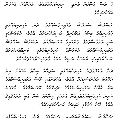
3 މަސް ވަންދެން މެނުވީ ދިރިނުއުޅުއްވައެވެ. އެއަށްފަހު އެކަމަނާ
އަވަހާރަވިއެވެ.
ރަސޫލުﷲ ޞައްލަﷲ ޢަލައިހިވަސައްލަމަ ދެން ކައިވެނިބެއްލެވީ
ޖުވައިރިއްޔާ ބިންތު އަލްޙާރިޘް ރަޟިޔަﷲޢަންހާ އާއެވެ. އެކަމަނާއަކީ
ބަނީ އަލްމުޞްޠަލަޤު ވަންހައިގެ ބޭކަނބަލެކެވެ. ރަސޫލުﷲ ޞައްލަﷲ
ޢަލައިހިވަސައްލަމަ އެކަމަނާއާ ކައިވެނިބެއްލެވީ ބަނިލްމުޞްޠަލަޤު
ހަނގުރާމައިގައި އެކަމަނާ އަސީރާ އަކަށް ވެވަޑައިގަތުމަށްފަހުގައެވެ.
ދެން އެކަލޭގެފާނު ކައިވެނުބެއްލެވީ ޞަފިއްޔާ ބިންތު ޙުޔައްޔު ބިން
އަޚްޠަބު އައްނަޟަރިއްޔާ އާއެވެ. އެކަމަނާއަކީ މޫސާ ޢަލައިހިއްސަލާމްގެ
އަޚް ހާރޫން ޢަލައިހިއްސަލާމްގެ ދަރިކޮޅުގެ ބޭކަނބަލެކެވެ. އެކަމަނާ
ކުރިން ކައިވެނިބައްލަވައިގެން އުޅުއްވީ ކިނާނަތު ބުން އަބީ އަލްޙުޤައިޤު
އާއެވެ. އޭނާ ޤަތުލުވީ ޚައިބަރު ހަނގުރާމައިގައެވެ.
ރަސޫލުﷲ ޞައްލަﷲޢަލައިހި ވަސައްލަމަ ދެން ކައިވެނިބެއްލެވީ