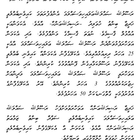
ރަސޫލުﷲ ޞައްލަﷲޢަލައިހިވަސައްލަމަ އެންމެފުރަތަމަ ކައިވެނިބެއްލެވީ
ޚަދީޖާ ބިންތު ޚުވަލިދު –ރަޟިޔަﷲޢަންހާ- އާއެވެ. އެކަމަނާއަކީ
އުއްމުލް ޤާސިމެވެ. ނުވަތަ ޤާސިމްގެ މަންމާފުޅެވެ. އަދި އެކަމަނާ
އަވަހާރަފުޅުވަންދެން ރަސޫލުﷲ ޞައްލަﷲ ޢަލައިހިވަސައްލަމަ އާއެކީ
25 އަހަރު ދިރިއުޅުއްވިއެވެ. އެކަލޭގެފާނު އެކަމަނާއާ ކައިވެނި ބެއްލެވީ
އެކަލޭގެފާނު ރަސޫލުކަމާއިގެން ފޮނުއްވުމުގެ ކުރިންނެވެ. އަދި އެކަމަނާ
އަވަހާރަވީ ރަސޫލުﷲ ޞައްލަﷲ ޢަލައިހިވަސައްލަމަ މަދީނާއަށް
ހިޖުރަކުރެއްވުމުގެ 3 އަހަރު ކުރިންނެވެ. އޭރު އެކަލޭގެފާނުގެ
އުމުރުފުޅަކީ ގާތްގަނޑަކަށް 50 އަހަރުފުޅެވެ.
ޚަދީޖާ ރަޟިޔަﷲޢަންހާ އަވަހާރަވުމަށްފަހު ރަސޫލުﷲ ޞައްލަﷲ
ޢަލައިހިވަސައްލަމަ ކައިވެނިބެއްލެވީ ސަވްދާ ބިންތު ޒަމްޢަތު
ރަޟިޔަﷲޢަންހާ އާއެވެ. އެކަމަނާ އާ އެކަލޭގެފާނު ކައިވެނިބެއްލެވީ
އެކަމަނާ ހުވަފަތް ހާލުކޮޅުގައި ވަނިކޮށެވެ.