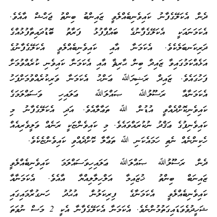
ދެން އެކަލޭގެފާނު ކައިވެނިބެއްލެވީ ޒައިންބު ބިންތު ޖަޙްޝް އާއެވެ.
އެކަމަނައަކީ އެކަލޭގެފާނުގެ ބައްޕާފުޅު ފަރާތު ބޮޑުދައިތާފުޅުއްގެ
ދަރިކަނބަލެކެވެ. އެކަމަނާ އާއި ކައިވެނިބެއްލެވީ އެކަލޭގެފާނުގެ
އަޅެއްކަމުގައިވާ ޒައިދް ބިން ޙާރިޘާ އާއި އެކަމަނާ ކައިވެނި ކުރެއްވުމަށް
ފަހުގައެވެ. ޒައިދް ރަޟިޔަﷲ ޢަންހު އެކަމަނާ ވަރިކުރެއްވުމަށްފަހު
އެކަމަނާއާ ރަސޫލުﷲ ޞައްލަﷲ ޢަލައިހި ވަސައްލަމަގެ
ކައިވެނިކޮށްދެއްވީ އުޑުން ﷲ ތަޢާލާއެވެ. އަދި އެކަލޭގެފާނު މި
ކައިވެނިފުގެ ޢަޤްދު ނުކުރައްވައެވެ. މި ކައިވެންޏަކީ ރަނެއް ވަލީވެރިއެއް
ހެކިންނެއް ނެތި ހަމައެކަނި ﷲ ތަޢާލާ ކޮށްދެއްވި ކައިވެންޏެކެވެ.
ދެން ރަސޫލުﷲ ޞައްލަﷲ ޢަލައިހިވަސައްލަމަ ކައިވެނިބެއްލެވީ
ޒައިނަބް ބިންތު ޚުޒައިމާ އަލްހިލާލިއްޔާ އާއެވެ. އެކަމަނާއާ
ކައިވެނިބެއްލެވީ އެކަމަނާގެ ފިރިކަލުން އުޙުދު ހަނގުރާމައިގައި
ޝަހީދުވެވަޑައިގަތުމުންނެވެ. އެކަމަނާ އެކަލޭގެފާނާ އެކީ 2 މަސް ނުވަތަ