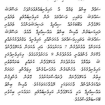
ސަވްދާ ބިންތު ޒަމްޢާ އާ ކައިވެނިބެއްލެވުމަށްފަހު ރަސޫލުﷲ
ޞައްލަﷲ ޢަލައިހި ވަސައްލަމަ ދެން ކައިވެނިބެއްލެވީ ތެދެވެރި
ކަލޭގެފާނު އަބޫބަކުރުއް ޞިއްދީޤު ރަޟިޔަﷲޢަންހުގެ ތެދުވެރި
ދަރިކަނބަލުން ޢާއިޝާ ބިންތު އައްޞިއްދީޤާ އާއެވެ. ރަސޫލުﷲ
ޞައްލަﷲ ޢަލައިހިވަސައްލަމަ އެކަމަނާއާއި ކައިވެނީގެ ޢަޤުދުފުޅުކުރެއްވީ
އެކަމަނާގެ ޢުމުރުފުޅުން 7 އަހަރުގައެވެ. އަދި އެކަމަނާ އެކަލޭގެފާނުގެ
ގެކޮޅަށް ގެންދެވުނީ އުމުރުފުޅުން 9 އަހަރުފުޅުގައެވެ. މިކައިވެނިފުޅަކީ
ﷲ ތަޢާލާގެ އަމުރުފުޅަށް އެކަލޭގެފާނު ކުރެއްވީ ބަރަކާތްތެރި
ކައިވެނިފުޅެކެވެ. އެހެންކަމުން އަޅުގަނޑުމެންގެ މިޒަމާނާއި ހަމަޔަށް
އިތުރު އެކަލޭގެފާނަށް ފުރައްސާރަކުރުމުގެ ގޮތުން މުނާފިޤުން
ދައްކަމުންގެންދާ ވާހަކަތަކަކީ ދޮގުވާހަކަތަކެކެވެ. ޢާއިޝާ ބިންތު
އައްޞިއްދީޤާ އަކީ އެކަލޭގެފާނު ކައިވެނިބެއްލެވި ހަމައެކަނި ބިކުވެރި
ބޭކަނބަލާވެސްމެއެވެ.