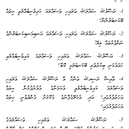
1- ރަސޫލުﷲ ޞައްލަﷲ ޢަލައިހި ވަސައްލަމަ ކައިވެނިބެއްލެވީ ކިތައް
ބޭކަނބަލުންނާ؟
2- ރަސޫލުﷲ ޞައްލަﷲ ޢަލައިހި ވަސައްލަމަ އަނބިއަނބިކަނބަލުންގެ
ނަންފުޅުތައް ލިޔޭ!
3- ރަސޫލުﷲ ޞައްލަﷲ ޢަލައިހި ވަސައްލަމަ ކައިވެނިބެއްލެވި
ހަމައެކަނި ބިކުރުވެރި ބޭކަނބަލަކީ ކޮބާ؟
4- ޢާއިޝާ ރަޟިޔﷲ ޢަންހާ އާ ރަސޫލުﷲ ޞައްލަﷲ ޢަލައިހި
ވަސައްލަމަ ކައިވެނިބެއްލެވީ އެކަމަނާގެ އުމުރުފުޅުން ކިތައް
އަހަރުފުޅުގައި؟ އަދި އެކަލޭގެފާނުގެ ގެކޮޅަށް ގެންދެވުނީ ކިތައް
އަހަރުފުޅުގައި؟
5- ރަސޫލުﷲ ޞައްލަﷲ ޢަލައިހި ވަސައްލަމަގެ