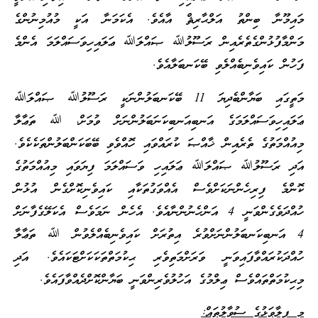
މައިމޫނާ ބިންތު އަލްޙާރިޘް އާއެވެ. އެކަމަނާ އަކީ މުއުމިނުންގެ
މަންމާފުޅުންގެތެރެއިން ރަސޫލުﷲ ޞައްލަﷲ ޢަލައިހިވަސައްލަމަ އެންމެ
ފަހުން ކައިވެނިބެއްލެވި ބޭކަނބަލާއެވެ.
މަތީގައި ބަޔާންބެދިޔަ 11 ބޭކަނބަލުންނަކީ ރަސޫލުﷲ ޞައްލަﷲ
ޢަލައިހިވަސައްލަމަގެ އަނބިއަނބިކަނަބަލުންނަށް ވުމަށް، ﷲ ތަޢާލާ
މިއުއްމަތުގެ ތެރެއިން ޚާއްޞަ ކުރައްވައި ހޮއްވެވި ބޭބަކަންބަލުންތަކެކެވެ.
އަދި ރަސޫލުﷲ ޞައްލަﷲ ޢަލައިހި ވަސައްލަމަ ފިޔަވައި މިއުއްމަތުގެ
ކޮންމެ ފިރިހެންނަކަށްވެސް އެއްވަގުތަކާއި ކައިވެނިކޮށްގެން އުޅުން
ހުއްދަވެގެންވަނީ 4 އަންހެނުންނާއެވެ. އެހެން ނަމަވެސް އެކަލޭގެފާނަށް
4 އަނބިކަނބަލުންނަށްވުރެ އިތުރަށް ކައިވެނިބެއްލެވުން ﷲ ތަޢާލާ
ހުއްދަކުރައްވާފައިވަނީ ވަރަށްމަތިވެރި ޙިކުމަތްތަކަކަށްޓަކައެވެ. އަދި
މިޙިކުމަތްތައްވެސް ޢިލްމުގެ އަހުލުވެރިންވަނީ ބަޔާންކޮށްދެއްވާފައެވެ.
މި ފިލާވަޅުގެ ސުވާލުތައް: