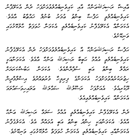
ޢާއިޝާ ރަޟިޔަﷲޢަންހާ އާއި ކައިވެނިބެއްލެވުމަށްފަހު ދެން އެކަލޭފާނު
ކައިވެނިބެއްލެވީ ޙަފްޞާ ބިންތު ޢުމަރު ބުނުލް ޚައްޠާބު އާއެވެ.
އެކަމަނާއާ އެކަލޭގެފާނު ކައިވެނިބެއްލެވީ އެކަމަނާ ހުވަފަތް ޙާލުކޮޅުގައި
ވަނިކޮށެވެ.
ޙަފްޞާ ރަޟިޔަﷲޢަންހާ އާ ކައިވެނިބެއްލެވުމަށްފަހު ދެން އެކަލޭގެފާނު
ކައިވެނިބެއްލެވީ އުއްމު ޙަބީބާ ރަޟިޔަﷲ ޢަންހާ އާއެވެ. އެކަމަނާއަކީ
ރަމްލާ ބިންތު އަބީ ސުފްޔާންއެވެ. އެކަމަނާ ޙަބުޝްކަރަޔަށް
ހިޖުރަކުރެއްވުމަށްފަހު އެކަމަނާގެ ފިރިމީހާ މުރުތައްދުވެ އިސްލާމްދީން
ދޫކުރިއެވެ. އެއަށްފަހު ރަސޫލުﷲ ޞައްލަﷲ ޢަލައިހިވަސައްލަމަ
އެކަމަނާއާ ކައިވެނިބެއްލެވިއެވެ.
ދެން އެކަލޭގެފާނު ކައިވެނިބެއްލެވީ އުއްމު ސަލަމާ ރަޟިޔަﷲ ޢަންހާ
އާއެވެ. އެކަމަނާއަކީ ހިންދު ބިންތު އަބީ އުމައްޔާ އެވެ. އެކަލެގެފާނު
އެކަމަނާއާއި ކައިވެނިބެއްލެވީ އެކަމަނާ ހުވަފަތް ޙާލުކޮޅުގައި ވަނިކޮށެވެ.