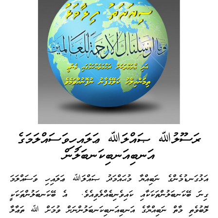
ރަސޫލުﷲ ޞައްލަﷲ ޢަލައިހިވަސައްލަމަގެ
އަނބިއަނބިކަނބަލުން
އަޅުގަނޑުމެންގެ ނަބިއްޔާ މުޙައްމަދު ޞައްލަﷲ ޢަލައިހި ވަސައްލަމަ
ގިނަ ބޭކަނބަލުންތަކަކާއި ކައިވެނިބެއްލެވިއެވެ. އެ ބޭކަނބަލުންތަކަކީ
ލޮބުވެތި މާތް ނަބިއްޔާގެ އަނބިއަނބިކަނބަލުންނަށް ވުމަށް ﷲ ތަޢާލާ