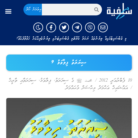
އިތުރަށް ހޯދާ
މި ވެބްސައިޓުގައިވާ ލިޔުންތައް ނަކަލު ކުރާނަމަ މި ވެބްސައިޓަށާއި ލިޔުންތެރިއާއަށް ހަވާލާދެއްވާ!
ސިޔަރަތު ފިލާވަޅު 9
10 ފެބްރުއަރީ 2012
/
محمد ﷺ ގެ ސިޔަރަތު
,
ފިލާވަޅު
,
ސިޔަރަތާއި ތާރީޚް
/
އައްޝައިޚް އަޙްމަދު މިޙްސަން މުޙައްމަދު