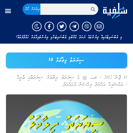
އިތުރަށް ހޯދާ
މި ވެބްސައިޓުގައިވާ ލިޔުންތައް ނަކަލު ކުރާނަމަ މި ވެބްސައިޓަށާއި ލިޔުންތެރިއާއަށް ހަވާލާދެއްވާ!
ސިޔަރަތު ފިލާވަޅު 13
11 ޖޫން 2012
/
محمد ﷺ ގެ ސިޔަރަތު
,
ފިލާވަޅު
,
ސިޔަރަތާއި ތާރީޚް
/
އައްޝައިޚް އަޙްމަދު މިޙްސަން މުޙައްމަދު