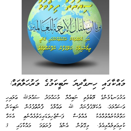
މައްކާގައި ހިނގާދިޔަ ނަބީކަމުގެ މަރުހަލާތައް:
އަޅުގަނޑުމެންގެ ލޮބުވެތި ނަބިއްޔާ މުޙައްމަދު ޞައްލަﷲ ޢަލައިހި
ވަސައްލަމަ، އެކަލޭގެފާނަށް ﷲ ތަޢާލާގެ ފާރާތްޕުޅުން ނަބީކަން
ޙަވާލުކުރެއްވުމާއެކު އެއްވެސް ފަސްޖެހިވަޑައިގަތުމެއްނެތި އެކަމާ
ކުރިމަތިލެއްވިއެވެ. މިގޮތުން އެންމެ ފުރަތަމަ މައްކާގައި 3