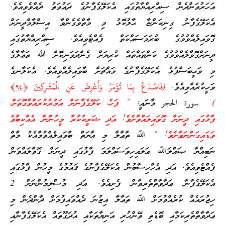
އަހަރުވަންދެން ސިއްރިއްޔާތުގައި އެކަލޭގެފާނުގެ ދަޢުވަތު ދެއްވެވިއެވެ.
އެކަލޭގެފާނު ގިނިކަންޏާ ޙާލުކޮޅު މި މާތްވެގެންވާ އިސްލާމްދީނަށް
ގޮވައިލެއްވުމުގެ ބުރަމަސައްކަތް ފެއްޓެވިއެވެ. ސިއްރިއްޔާތުގައި
ދީނަށްގޮވާލެއްވުމުގެ ކަންތައްތައް ކުރިޔަށް ގެންދަވަނިކޮށް ﷲ ތަޢާލާގެ
މި ވަޙީބަސްފުޅު އެކަލޭގެފާނުގެ މައްޗަށް ބާވައިލެއްވިއެވެ. އެކަލާނގެ
ވަހީކުރެއްވިއެވެ.
(فَاصْدَعْ بِمَا تُؤْمَرُ وَأَعْرِضْ عَنِ الْمُشْرِكِينَ ﴿
٩٤
﴾
)
سورة الحجر މާނައީ:
” ފަހެ، ކަލޭގެފާނަށް އަމުރުކުރައްވާގޮތަށް،
ފާޅުގައި ދީނަށް ގޮވައިލައްވާށެވެ! އަދި ޝަރީކުކުރާ މީހުންނާ އެއްކިބާވެ
ވަޑައިގަންނަވާށެވެ! “
ﷲ ތާޢާލާ މި އާޔަތް ބާވައިލެއްވުމާއެކު މާތް
ނަބިއްޔާ ޞައްލަﷲ ޢަލައިހިވަސައްލަމަ ފާޅުގައި ދީނަށް ގޮވާލައްވަން
ފެއްޓެވިއެވެ. އަދި އެހާހިސާބުން އެކަލޭގެފާނުގެ ޤައުމުގެ މީހުން ފާޅުގައި
އެކަލޭގެފާނާ ޢަދާވާތްތެރިވާން ފެށިއެވެ. އަދި މުސްލިމުންނަށް 2
ހިޖުރައެއް ކުރެއްވުމަށް ﷲ ތަޢާލާ އިޒުނަ ދެއްވައިފުމަށް ދާންދެން މި
ޢަދާވާތްތެރިކަމާއި ބޮޑެތި ވޭންހުރި އަނިޔާތަކާއި އުދަގޫތައް އެކަލޭގެފާނާއި