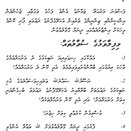
ފަސްވަނަ މަރުޙަލާ: ޒަމާނުގެ އެންމެ ފަހުގެ ވަގުތާއި ޖެހެންދެން
އިންސީންނާއި ޖިންނީންގެ ތެރެއިން އެކަލޭގެފާނުގެ ދަޢުވަތި ފޯރި ކޮންމެ
މީހަކަށް އިންޒާރުދެއްވައި ދީނަށް ގޮވާލެއްވުން.
މިފިލާވަޅުގެ ސުވާލުތައް:
1- މައްކާގައި ހިނގައިދިޔަ ނަބީކަމުގެ ދެ މަރުޙަލާއެއްގެ
ވާހަކަ ލިޔުމުގައި ބާޔާންކުރެވިފައިވެއެވެ. އެއީ ކޮން ދެ މަރުޙަލާއެއް؟
2- ރަސޫލުﷲ ޞައްލަﷲ ޢަލައިހިވަސައްލަމަގެ މުޅި
ނަބީކަމުގެ ދަޢުވަތަށް ބާލާލާއިރު އެކަލޭގޭފާނުގެ ދަޢުވަތު ބެހިގެންދަނީ
ކިތަށް މަރުޙަލާއަށް؟ އަދި އެއީ ކޮން މަރުޙާލާތަކެއް؟
3- މުސްލިމުން ކުރެއްވީ ކިތަށް ހިޖުރަ؟
4- ފާޅުގައި ދީނަށް ގޮވާލެއްވުމަށް ﷲ ތަޢާލާ އެންގެވި