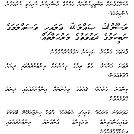
އެކަލޭގެފާނަށް ތަބާވީމީހުންނަށް މައްކާގެ މުޝްރިކުން ކުރިމަތި ކުރުވަމުން
ގެންދިޔައެވެ.
ރަސޫލުﷲ ޞައްލަﷲ ޢަލައިހި ވަސައްލަމަގެ
ނަބީކަމުގެ ދަޢުވަތުގެ މަރުޙަލާތައް:
ފުރަތަމަ މަރުޙަލާ: ނަބީކަން ޙަވާލުކުރެއްވެމުން.
ދެވަނަ މަރުޙަލާ: ގާތް ތިމާގެ މީހުންނަށް އިންޒާރުދެއްވައި ދީނަށް
ގޮވާލެއްވުން.
ތިންވަނަ މަރުޙަލާ: ޤައުމުގެ މީހުންނަށް އިންޒާރުދެއްވައި ދީނަށް
ގޮވާލެއްވުން.
ހަތަރުވަނަ މަރުޙަލާ: ކުރީގައި އެބަޔެއްގެ ގާތަށް އިންޒާރުދޭނޭ ބޭކަލަކު
ވަޑައިގެންފައިނުވާ ޢަރަބީންގެ އެންމެނަށް އިންޒާރުދެއްވައި
ދީނަށްގޮވާލެއްވުން.