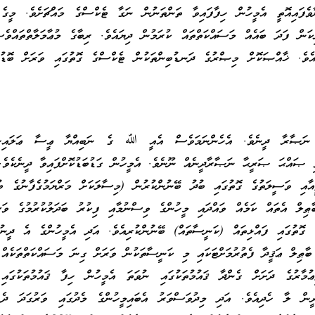
ވެފައިއޮތީ އެމީހުން ހިފާފައިވާ ތަންތަނުން ނަގާ ޓެކްސްގެ މައްޗަށެވެ. މީގެ 
ިކަން ފަދަ ބައެއް މަސައްކަތްތައް ކުރަމުން ދިޔައެވެ. ރިބާގެ މުޢާމަލާތްތައްވެ
އެވެ. ޚާއްޞަކޮށް މިޞްރުގެ ދަނޑުބިންތަކުން ޓެކްސްގެ ގޮތުގައި ވަރަށް ބޮޑު 
ީ ނަޞާރާ ދީނެވެ. އެހެންނަމަވެސް އެއީ ﷲ ގެ ނަބިއްޔާ ޢީސާ ޢަލައިހިއ
ވި ޞައްޙަ ޞަރީޙާ ނަޞާރާދީނެއް ނޫނެވެ. އެމީހުން ގަޑުބަޑުކޮށްފައިވާ ދީނެކެވެ.
އާއި ވަސީލަތުގެ ގޮތުގައި ބުދު ބޭނުންކުރުން (މިސާލަކަށް މަރްޔަމުގެފާނުގެ ބު
ޠިލް އެތައް ކަމެއް ވައްދައި މީހުންގެ ވިސްނުމާއި ފިކުރު ބަދަލުކުރުމުގެ ވަސ
ެ ގޮތުގައި ފައްޅިތައް (ކަނީސާތައް) ބޭނުންކުރިއެވެ. އަދި އެމީހުންގެ އެ ދީނު
ބާޠިލް ޢަޤީދާ ފެތުރުމަށްޓަކައި މި ކަނީސާތަކުން ވަރަށް ގިނަ މަސައްކަތްތަކެއް 
ުމާރުގެ ދަށަށް ގެންދާ ޤައުމުތަކުގައި ނުވަތަ އެމީހުން ހިފާ ޤައުމުތަކުގައ
ރީން ލާ ހެދިއެވެ. އަދި މިދުވަސްވަރު އެބައިމީހުންގެ މެދުގައި ވަރުގަދަ ދެ 