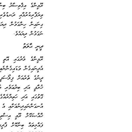
ރޫމީންގެ އިޤްތިޞާދު ބިނާ
ވިޔަފާރިކުރުމާއި ދަނޑުވެރ
ގިނައިން ހިންގަމުން ދިޔަ
ނަގަމުން ދިޔައެވެ.
ދީނީ ޙާލަތު
ރޫމީންގެ މެދުގައި އޮތ
އެދީނައިގެން ވަޑައިގެންނެ
ދީނުގެ ތެރެއަށް ފިލޯސަފީ
ޚުރާފީ އަދި ބިދުޢަވެރި ބާ
ގޮތުގައި އަދި ހަތިޔާރެއްގ
އުނގަންނައިދިނުމަށާއި އެ 
ޚާއްޞަކޮށް ރޫމީ އިސްތިޢ
ފައްޅިތައް ބިނާކޮށް ފާދީ