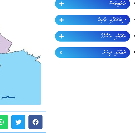
ޢަރަބިބަސް
ސިޔަރަތާއި ތާރީޚް
އަދަބާއި އަޚްލާޤު
ދުޢާއާއި ޛިކުރު