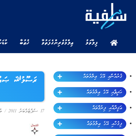
ފިލާވަޅު
ޢިލްމުވެރިންގެ ފަތުވާ
ޚުޠުބާ
ކުޑަކ
ޤުރުއާނާއި އޭގެ ޢިލްމުތައް
ރަސޫލުﷲ ޞައްލަﷲ 
ޙަދީޘާއި އޭގެ ޢިލްމުތައް
ޢަޤީދާއާއި ފިރުޤާތައް
17 ސެޕްޓެމްބަރު 2011
/
ތާ
ފިޤުހާއި އޭގެ ޢިލްމުތައް