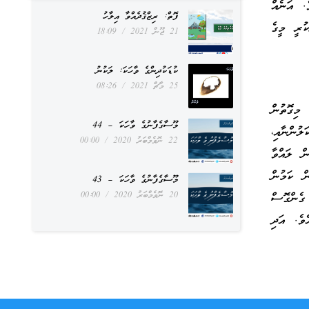
ެ. އަނެއް
ފޮތް: ރިޒްޤުދެއްވާ އިލާހު
ކުރީ މީގެ
21 ޖޫން 2021
18:09
ކުޑަކުދިންގެ ވާހަކަ: ލަކުނު
25 މާޗް 2021
08:26
މިގޮތުން
މޫސާގެފާނުގެ ވާހަކަ – 44
ުންނާއި،
22 ނޮވެމްބަރު 2020
00:00
ް ލައްވާ
ް ކަމުން
މޫސާގެފާނުގެ ވާހަކަ – 43
20 ނޮވެމްބަރު 2020
00:00
ގެންގޮސް
ވެ. އަދި