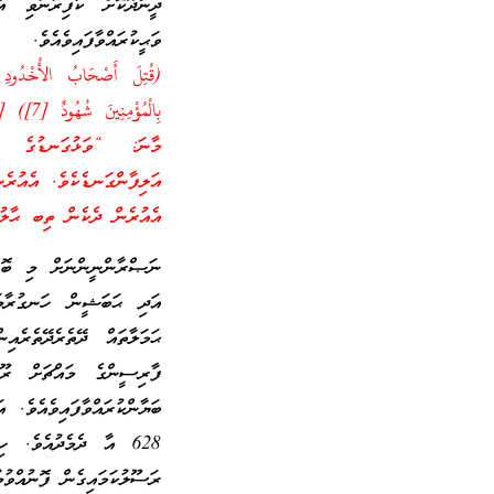
ދީންދޫކޮށް ކާފިރުނުވި އ
ވަޙީކުރައްވާފައިވެއެވެ.
بِالْمُؤْمِنِينَ شُهُودٌ [7]) [سورة البروج 4- 7]
މާނަ: “ވަޅުގަނޑުގެ އަހ
އަލިފާންގަނޑެކެވެ. އެއުރެ
އެއުރެން ދެކެން ތިބ ޙާލުގ
ނަޞްރާންނީންނަށް މި ބޮޑު
އަދި ޙަބަޝީން ހަނގުރާމަ
ޙަމަލާތައް ދޭތެރެދޭތެރެއ
ފާރިސީންގެ މައްޗަށް ރޫ
ރަސޫލުކަމައިގެން ފޮނުއްވުމުގެ 12 އަހަރު ފަހުންނެވެ.އިޤްތިޞ