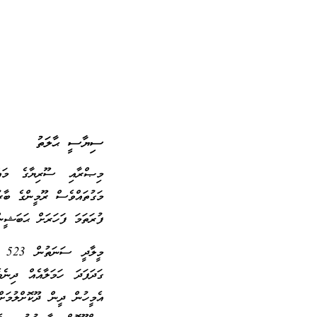
ސިޔާސީ ޙާލަތު
މިޞްރާއި ސޫރިޔާގެ މައް
ފުރަތަމަ ފަހަރަށް ޙަބަޝީން
މީ
ގަދަފަދަ ހަމަލާއެއް ދިނެ
އެމީހުން ދީން ދޫކޮށްލުމަ