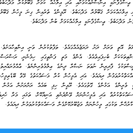
ީ ޢީސާގެފާނަކީ އިންސާނެއްކަމަށާއި އަދި އިލާހެއް ކަމަށް ޤަބޫލުކުރާ މަޛްހަބެވ
ި އިލާހެއްކަމަށް ޤަބޫލުރާ މަޛްހަބެވެ. ރޫމީންގެ ތެރެއިން ގިނަ މީހުން ޤަބޫލު
ނު މަޛްހަބެވެ. ޢީޞާގެފާނަކީ އިލާހެއްކަމަށް ބުނާ މަޛްހަބެވެ.
ލަތު އޮތީ ވަރަށް ދަށު ދަރަޖެއެއްގައެވެ. ތަފާތުކުރުން ވަނީ އިންތިހާއަށެވެ. 
ންތިތަކަކަށް ބެހިފައިވެއެވެ. އެންމެ މަތީ ފަންތީގައި ހިމެނެނީ ރަސްރަސްކަލ
ނީސާތަކުގެ ފާދިރީން ނުވަތަ ނަޞާރާ ދީނުގެ ޢިލްމުވެރިންނެވެ. ޢާއްމުރައްޔިތުނ
ްކަތްކުރުވަމުން ދިޔައެވެ. އަދި އެމީހުން ކުރާ މަސައްކަތުގެ މޭވާ ބޮޑެތިމީހުނ
ބީ ވެރީންގެ އަޅުންގެ ގޮތުގައެވެ. ރޫމީން ހިފި ބައެއް ރަށްރަށުން އަޅުން 
ައްކަތްކުރުވާ އަދި އެމީހުންނަށް ވޭންދެނެވި އަނިޔާކޮށް، ތަޅައި މަރާ ހެދިއެ
ާރުޚާނާ ތަކުގައި މީހުންނަށް މަޖުބޫރުކޮށްގެން މަސައްކަތްކުރުވަމުން ދިޔައެވެ.