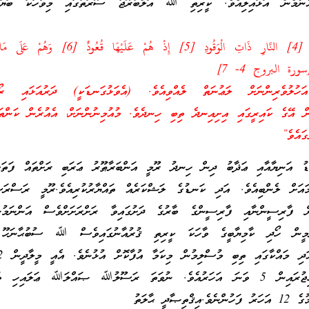
ެންމެން އަޅައިލިއެވެ. ކީރިތި ﷲ އަލްބުރޫޖު ސޫރަތުގައި މިވާހަކަ ބަޔާން
(قُتِلَ أَصْحَابُ الأُخْدُودِ [4] النَّارِ ذَاتِ الْوَقُودِ [5] إِذْ هُمْ عَلَي
ުލުވެރިންނަށް ލަޢުނަތް ލެއްވިއެވެ. (އެވަޅުގަނޑަކީ) ދަރުއަޅައި ރޯކޮ
ން އޭގެ ކައިރީގައި އިށިއިނދެ ތިބި ހިނދެވެ. މުއުމިނުންނަށް، އެއުރެން ކަންތައ
ައެވެ”
 އަނިޔާއާއި ޢަޛާބު ދިން ހިނދު ރޫމީ އަންބަރާޠޫރު ޢަރަބި ރަށްތައް ފަތަޙަކ
އަށް ލެންބިއެވެ. އަދި ކަނޑުގެ ލަޝްކަރެއް ތައްޔާރުކުރިއެވެ.ރޫމީ ރަސްރަސް
ިން ފާރިސީންނާއި ފާރިސީންގެ ބާރުގެ ދަށުގައިވާ ރަށްރަށަށްވެސް އަންނަމުންދ
މީން ހޯދި ކާމިޔާބީގެ ވާހަކަ ކީރިތި ޤުރުއާނުގައިވެސް ﷲ ސުބުޙާނަހޫ 
628 އާ ދެމެދުއެވެ. ހިޖުރައިން 5 ވަނަ އަހަރުއެވެ. ނުވަތަ ރަސޫލުﷲ ޞައްލަﷲ ޢަލައިހި
ާދީ ޙާލަތު