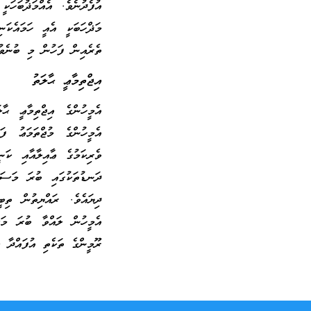
އުފެދުނެވެ. އެއްމަޛުބަހަކ
މަޛްހަބަކީ އެއީ ހަމައެކަނ
ތެރެއިން ފަހުން މި ބުނެވު
އިޖްތިމާޢީ ޙާލަތު
އެމީހުންގެ އިޖްތިމާޢީ ޙާ
އެމީހުންގެ މުޖްތަމަޢު ފަ
ވެރިކަމުގެ ޢާއިލާއާއި ކަ
ދަނޑުތަކުގައި ބުރަ މަސައ
ދިޔައެވެ. ރައްޔިތުން ތި
އެމީހުން ލައްވާ ބުރަ މަސ
ރޫމީންގެ ތަކެތި އުފައްދާ ކ