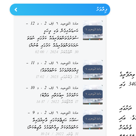
ފިލާވަޅު
مادة التوحيد ٦ (ف 2 ، د 12 –
ކަނޑައެޅިގެން ވަކި މީހަކީ
ސުވަރުގެވަންތަވެރިއެއް ކަމުގައި ނުވަތަ
ނަރަކަވަންތަވެރިއެއް ކަމުގައި ބުނުން)
30 ނޮވެމްބަރު 2024
02:00
مادة التوحيد ٦ (ف 2 ، د 11 –
ޤިޔާމަތްދުވަހުގެ ކަންތައްތައް)
ޔަފާރީގެ
28 ފެބްރުއަރީ 2023
17:02
މަގުތައްވެސް ރޫމީންގެ ބާރުގެ ދަށަށް ގެންދިޔައެވެ. ރޫމީން ޢަދަނަށް ވެރިވެ، ރޫމީންގެ އެހީގައި މީލާދީން 340 ގައި
مادة التوحيد ٦ (ف 2 ، د 10 –
ކަށްވަޅުގެ ނިޢުމަތާއި ޢަޛާބު)
17 އޮކްޓޯބަރު 2022
14:37
ެ ދަށުގައި
مادة التوحيد ٦ (ف 2 ، د 9 –
ވެ. އަދި
ޞައްޙަ ޙަދީޘްތަކުގައި ވާރިދުފައިވާ
ތެރެއަށް
ކަންތައްތަކަށް އީމާންވުމުގެ ވާޖިބުކަން)
31 ޖުލައި 2022
10:24