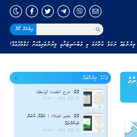
އިތުރަށް ހޯދާ
ލިޔުންތައް ނަކަލު ކުރާނަމަ މި ވެބްސައިޓަށާއި ލިޔުންތެރިއާއަށް ހަވާލާދެއްވާ!
ފަހުގެ ލިޔުންތައް
ްގެ
ފޮތް: شرح العقيدة الواسطية
21 ޖޫން 2026
13:54
ފޮތް: تعليم الصلاة | ނަމާދު ކުރަން
ދަސްކުރަމާ
21 ޖޫން 2026
13:40