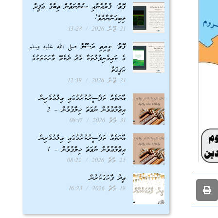
ފޮތް: ޤުރުއާނާއި ސުންނަތުން ތިބާގެ ޢަޤީދާ
ލިބިގަންނާށެވެ!
21 ޖޫން 2026
13:28
ފޮތް: ކީރިތި ރަސޫލާ صلى الله عليه وسلم
ގެ ކައިވެނިފުޅުތަކާ މެދު ދެކެވޭ ވާހަކަތަކުގެ
ޙަޤީޤަތް
21 ޖޫން 2026
12:39
އާޔަތެއް ތަފްސީރުކުރުމުގައި ޢިލްމުވެރިން
އިޖްމާޢުވުން ނުވަތަ ޚިލާފުވުން – 2
31 މާޗް 2026
08:17
އާޔަތެއް ތަފްސީރުކުރުމުގައި ޢިލްމުވެރިން
އިޖްމާޢުވުން ނުވަތަ ޚިލާފުވުން – 1
25 މާޗް 2026
08:22
ޢީދު ފާހަގަކުރުން
19 މާޗް 2026
16:23