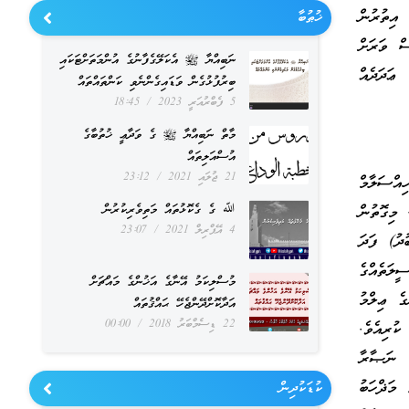
އިތުރުން
ޚުޠުބާ
ސް ވަރަށް
ނަބިއްޔާ ﷺ އެކަލޭގެފާނުގެ އުންމަތަށްޓަކައި
ޢަދަދެއް
ބިރުފުޅުގެން ވަޑައިގެންނެވި ކަންތައްތައް
5 ފެބްރުއަރީ 2023
18:45
މާތް ނަބިއްޔާ ﷺ ގެ ވަދާޢީ ޚުތުބާގެ
އުސްއަލިތައް
21 ޖުލައި 2021
23:12
ްސަލާމް
ﷲ ގެ ގެކޮޅުތައް މަތިވެރިކުރުން
 މިގޮތުން
4 އޭޕްރިލް 2021
23:07
ދު) ފަދަ
ީލަތެއްގެ
މުސްލިކަމު އޭނާގެ އަޚުންގެ މައްޗަށް
ގެ ޢިލްމު
އަދާކޮށްދޭންޖެހޭ ޙައްޤުތައް
22 ޑިސެމްބަރު 2018
00:00
ކުރިއެވެ.
ި ނަޞާރާ
މަޛްހަބު
ކުޑަކުދިން