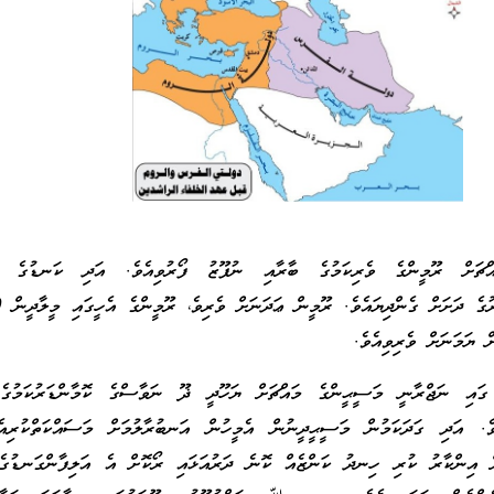
ޗަށް ރޫމީންގެ ވެރިކަމުގެ ބާރާއި ނުފޫޒު ފޯރުވިއެވެ. އަދި ކަނޑުގެ ވި
 ޔަމަނަށް ވެރިވިއެވެ.
ލާދީ ސަނަތުން 523 ގައި ނަޖްރާނީ މަސީޙީންގެ މައްޗަށް ޔަހޫދީ ޛޫ ނަވާސްގެ ކޮމާންޑަރުކަމުގ
ވެ. އަދި ގަދަކަމުން މަސީޙީދީނުން އެމީހުން އަނބުރާލުމަށް މަސައްކަތްކުރިއެ
ށް އިންކާރު ކުރި ހިނދު ކަންޒެއް ކޮނެ ދަރުއަޅައި ރޯކޮށް އެ އަލިފާންގަނޑުގެ 