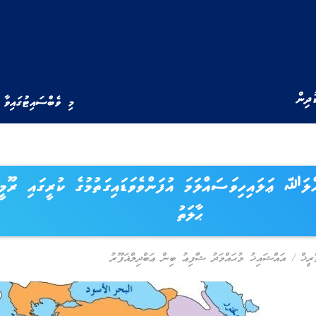
ުދިން
މި ވެބްސައިޓުގައިވާ 
ޢަލައިހިވަސައްލަމަ އުފަންވެވަޑައިގަތުމުގެ ކުރީގައި ރޫމީނ
ޙާލަތު
ރީޚް
/
އައްޝައިޚު މުޙައްމަދު ޝާފިޢު ބިން ޢަބްދިލްޣަފޫރު