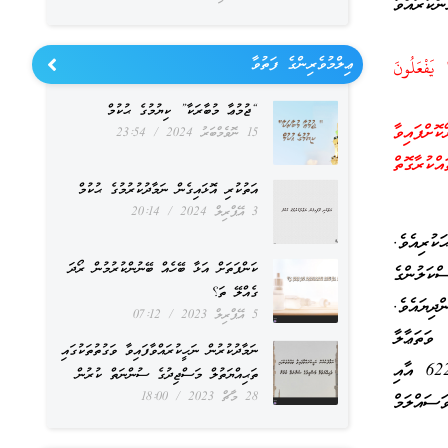
ކުރައްވާ
ޢިލްމުވެރިންގެ ފަތުވާ
ْهَا قُعُودٌ [6] وَهُمْ عَلَى مَا يَفْعَلُونَ
“ޖުމުޢާ މުބާރަކާ” ކިޔުމުގެ ޙުކުމް
ށްފައިވާ
15 ނޮވެމްބަރު 2024
23:54
ްކުރާގޮތް
އަތުކުރި އޮޅައިގެން ނަމާދުކުރުމުގެ ޙުކުމް
3 އޭޕްރިލް 2024
20:14
ުރިއެވެ.
ކަންފަތަށް އަޅާ ބޭހެއް ބޭނުންކުރުމުން ރޯދަ
ކަލުންގެ
ގެއްލޭ ތަ؟
ިޔައެވެ.
5 އޭޕްރިލް 2023
07:12
ވަތަޢާލާ
ނަމާދުކުރުން ނަހީކުރައްވާފައިވާ ވަގުތުތަކުގައި
ބަޔާންކުރައްވާފައިވެއެވެ. އަދި މައްކާގައި ތިބި މުސްލިމުން މިކަމާ އުފާކޮށް އުޅުނެވެ. އެއީ މީލާދީން 622 އާއި
ތަޙިއްޔަތުލް މަސްޖިދުގެ ސުންނަތް ކުރުން
28 މާޗް 2023
18:00
 ވަސައްލަމް