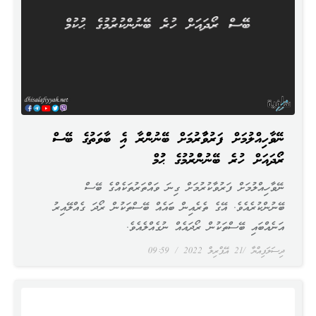
ނޭވާހިއްލުމަށް ފަރުވާކުރުމަށް ބޭނުންކުރާ އެކި ބާވަތުގެ ބޭސް
ރޯދައަށް ހުރެ ބޭނުންކުރުމުގެ ޙުކުމް
ނޭވާހިއްލުމަށް ފަރުވާކުރުމަށް ގިނަ ވައްތަރުތަކެއްގެ ބޭސް
ބޭނުންކުރެއެވެ. އޭގެ ތެރެއިން ބައެއް ބޭސްތަކުން ރޯދަ ގެއްލޭއިރު
އަނެއްބައި ބޭސްތަކުން ރޯދައެއް ނުގެއްލެއެވެ.
ދިސަލަފިއްޔާ
21 އޭޕްރިލް 2022
09:59