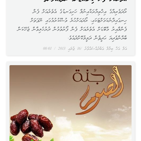
ރޯދަވެރިޔާގެ އިޚްތިޔާރަކާއިނުލާ ހަށިގަނޑުގެ އެތެރެއަށް ފެން
ހިނގައިދާނެކަމަށްޓަކައި، ރޯދައަށްހުރެ ވުޟޫކުރުމުގައި ނޭފަތަށް
ފެންލާއިރު މާބޮޑަށް އެތެރެއަށް ފެން ފޯރުވުމުން ދުރުހެލިވާން ޖެހޭކަން
ބާޔާންވެދިޔަ ޙަދީޘުން ދަލީލުކޮށްދެއެވެ.
އަލް އަޚް ބިލާލް ޢަބްދުއްސައްތާރު
16 ޖުލައި 2013
00:01