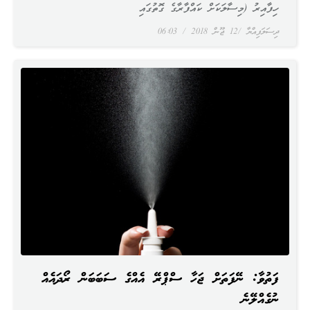
ހިފާއިރު (މިސާލަކަށް ކައްފާރާގެ ގޮތުގައި
ދިސަލަފިއްޔާ
12 ޖޫން 2018
06:03
ފަތުވާ: ނޭފަތަށް ޖަހާ ސްޕްރޭ އެއްގެ ސަބަބަން ރޯދައެއް
ނުގެއްލޭނެ