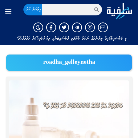
އިތުރަށް ހޯދާ
މި ވެބްސައިޓުގައިވާ ލިޔުންތައް ނަކަލު ކުރާނަމަ މި ވެބްސައިޓަށާއި ލިޔުންތެރިއާއަށް ހަވާލާދެއްވާ!
roadha_gelleynetha