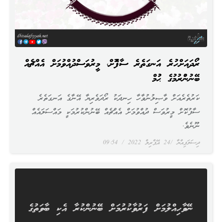
ރޯދައަށްހުރެ އަނގަތެރެ ސާފުކޮށް، މީރުވަސްދުއްވުމަށް އެއްޗެއް
ބޭނުންކުރުމުގެ ޙުކުމް
ކަރުތެރެއަށް ވާޞިލުނުވާހާ ހިނދަކު ރޯދަވެރިޔާ އޭނާގެ އަނގަތެރެ
ސާފުކޮށް މީރުވަސް ދުއްވުމަށް އެއްޗެއް ބޭނުންކުރުމަކީ މައްސަލައެއް
ނޫނެވެ.
ދިސަލަފިއްޔާ
24 އޭޕްރިލް 2022
09:54