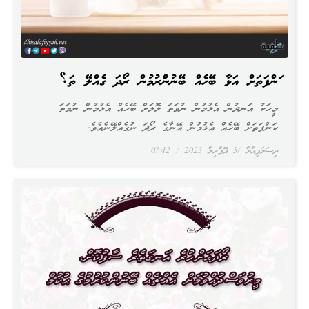
ކަންފަތަށް އަޅާ ބޭހެއް ބޭނުންކުރުމުން ރޯދަ ގެއްލޭ ތަ؟
މީހަކު އަނދުން އެޅުމުން ނުވަތަ ލޮލަށް ބޭހެއް އެޅުމުން ނުވަތަ
ކަންފަތަށް ބޭހެއް އެޅުމުން އޭނާގެ ރޯދަ ނުގެއްލޭނެއެވެ.
ދިސަލަފިއްޔާ
5 އޭޕްރިލް 2023
07:12