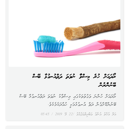
ރޯދައަށް ހުރެ މިސްވާކު ނުވަތަ ދަތްއުނގުޅާ ބޭސް
ބޭނުންކުރުން
ރޯދައަށް ހުންނަ ވަގުތުތަކުގައި މިސްވާކު ނުވަތަ ދަތްއުނގުޅާ ބޭސް
ބޭނުންކޮށްގެން ދަތް އުނގުޅުމަކީ ހުއްދަކެމެކެވެ.
އަލް އުޚްތު އުންމު ޢަބްދިލްޢަފުއްވު
22 މޭ 2019
05:45