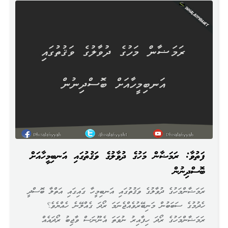
ފަތުވާ: ރަމަޟާން މަހުގެ ދުވާލުގެ ވަޤުތުގައި އަނބިމީހާއަށް
ބޮސްދިނުން
ރަމަޟާންމަހުގެ ދުވާލުގެ ވަޤުތުގައި އަނބިމީހާ ގައިގައި އަތްލާ ބޮސްދީ
ހެދުމުގެ ސަބަބުން މަނިބޭރުވެއްޖެނަމަ ރޯދަ ގެއްލޭނެ ހެއްޔެވެ؟
ރަމަޟާންމަހުގެ ރޯދަ ހިފާއިރު ނުވަތަ އެނޫނަސް ވާޖިބު ރޯދައެއް