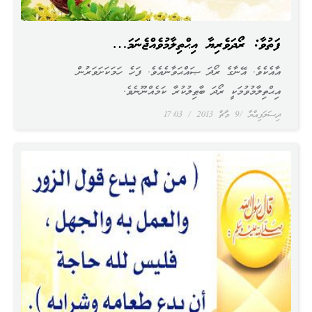
ފަތުވާ: ރޯދަވެރިޔާ އިޙްތިލާމުވެއްޖެނަމަ…
އާއެކެވެ. އޭނާގެ ރޯދަ ޞައްޙަވާނެއެވެ. ފަހެ ހަމަކަށަވަރުން
އިޙްތިލާމުވުމަކީ ރޯދަ ބާޠިލުކުރާ ކަމެއްނޫނެވެ.
ދިސަލަފިއްޔާ
9 މާޗް 2013
17:03