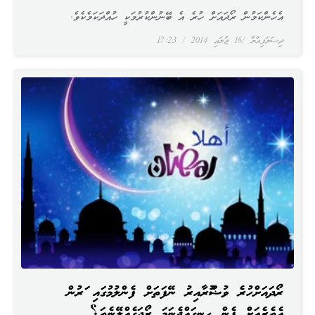
އެހެންކަމުން ރޯދައަށް ހުރެ އެ ބޭނުންކުރުމަކީ ހުއްދަކަމެކެވެ.
ދިސަލަފިއްޔާ
16 ޖުލައި 2014
17:23
ރޯދައަށްހުރެ ވުޟޫކުރާއިރު ނޭފަތަށް ފެންލުމުގައި ކަރުން
އެތެރެއަށް ފެން ހިނގައްޖެނަމަ ރޯދަގެއްލޭނެތަ؟