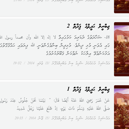
އައްޝައިޚު މުޙައްމަދު ޝާފިޢު ބިން ޢަބްދިލްޣަފޫރު
15 ޖުލައި 2014
21:08
ޖިބްރީލް ޙަދީޘްގެ ފައިދާތައް 2
18- ޝަހާދަތުގެ ދެކަލިމަ ކަމުގައިވާ لا إله إلا الله وأن محمداً رسول الل
ގައި އެވަނީ މުޅި ދީނެވެ. މުޅިދީން ބިނާވެގެންވަނީ ﷲ ފިޔަވައި ޙައްޤުގޮތުގައ
އަޅުކަންވެވޭ އިލާހަކު ނެތްކަން ޤަބޫލުކުރުމުގެ
އައްޝައިޚު މުޙައްމަދު ޝާފިޢު ބިން ޢަބްދިލްޣަފޫރު
13 ޖުލައި 2014
19:32
ޖިބްރީލް ޙަދީޘްގެ ފައިދާތައް 1
عَنْ عُمَرَ رَضِيَ اللهُ عَنْهُ أَيْضًا قَالَ: ” بَيْنَمَا نَحْنُ جُلُوسٌ عِنْدَ رَسُولِ
صَلَّى اللهُ عَلَيْهِ وَسَلَّمَ ذَاتَ يَوْمٍ، إذْ طَلَعَ عَلَيْنَا رَجُلٌ شَدِيدُ
އައްޝައިޚު މުޙައްމަދު ޝާފިޢު ބިން ޢަބްދިލްޣަފޫރު
15 ޖޫން 2014
20:35