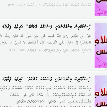
އައްޝައިޚު މުޙައްމަދު ޝާފިޢު ބިން ޢަބްދިލްޣަފޫރު
7 ޑިސެމްބަރު 2014
19:16
“އިސްލާމްދީން ބިނާވެގެންވަނީ ފަސްކަމެއްގެ މައްޗަށެވެ” ޙަދީޘުގެ ފައިދާތައް4
عَنْ ابنِ عَبَّاسٍ رَضِيَ اللهُ عَنْهُماَ عَنِ النَّبِيِّ صَلَّى اللهُ عَلَيْهِ وَسَلَّمَ قَال
((تَعَجَّلُوا إِلَى الْحَجِّ، يَعْنِيْ الْفَرِيْضَةَ، فَإِنَّ أَحَدَكُم لَا يَدْرِيْ مَا يَعْرِضُ 
އައްޝައިޚު މުޙައްމަދު ޝާފިޢު ބިން ޢަބްދިލްޣަފޫރު
9 ނޮވެމްބަރު 2014
13:05
“އިސްލާމްދީން ބިނާވެގެންވަނީ ފަސްކަމެއްގެ މައްޗަށެވެ” ޙަދީޘުގެ ފައިދާތައް2
އިންސާނާގެ އަޚުލާޤު ގޯސްވުމުގެ ބަލިމަޑުކަމަށް ނަމާދުގެ ސަބަބުން ފަރުވާލިބެ
ﷲ ތަޢާލާ ވަޙީކުރައްވާފައިވެއެވެ. إِنَّ الصَّلَاةَ تَنْهَى عَنِ الْفَحْشَاءِ
وَالْـمُنْكَرِ[العنكبوت 45] މާނައީ: “ހަމަކަށަވަރުން ނަމާދަކީ