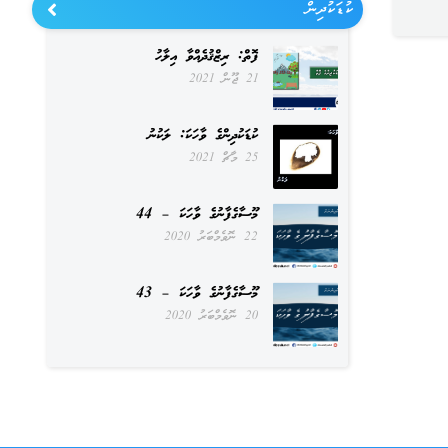
ކުޑަކުދިން
ފޮތް: ރިޒްޤުދެއްވާ އިލާހު
21 ޖޫން 2021
ކުޑަކުދިންގެ ވާހަކަ: ލަކުނު
25 މާޗް 2021
މޫސާގެފާނުގެ ވާހަކަ – 44
22 ނޮވެމްބަރު 2020
މޫސާގެފާނުގެ ވާހަކަ – 43
20 ނޮވެމްބަރު 2020