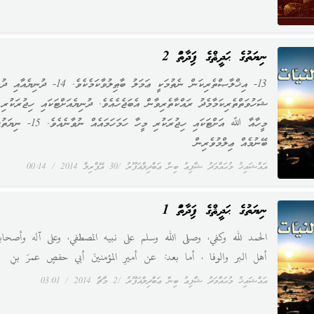
ނިޔަތުގެ ޙަދީޘްގެ ފައިދާތައް 2
13- އިޚްލާޞްތެރިކަން ނެތުމަކީ ޢަމަލު ބާޠިލުވާކަމެކެވެ. 14-
ޝަހުވަތްތެރިކަމާމެދު ރައްކާތެރިވާން އެބަޖެހެއެވެ. ދުނިޔެއަށްޓަކައި ހިޖުރަކުރި
މީހާއާ ﷲ އަށްޓަކައި ހިޖުރަކުރި މީހާ ހަމަހަމައެއް
ބޭނުމެއް ޢިލްމުވެރިން
އައްޝައިޚު މުޙައްމަދު ޝާފިޢު ބިން ޢަބްދިލްޣަފޫރު
30 އޭޕްރިލް 2014
00:14
ނިޔަތުގެ ޙަދީޘްގެ ފައިދާތައް 1
الحمد لله وكفي، وصلى الله وسلم على نبيه المصطفي، وعلى آله وأصحاب
أهل البر والوفا ، أما بعد: عن أميرِ المؤمنينَ أبي حفصٍ عمرَ بنِ
އައްޝައިޚު މުޙައްމަދު ޝާފިޢު ބިން ޢަބްދިލްޣަފޫރު
2 މާޗް 2014
03:01