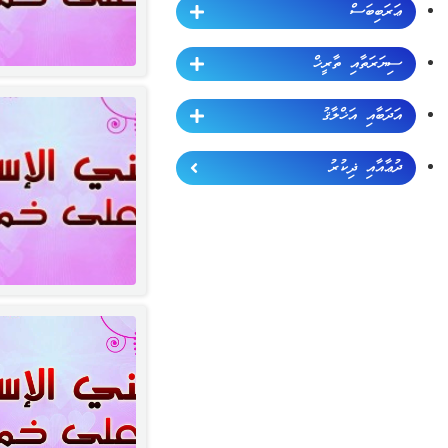
ޢަރަބިބަސް
ސިޔަރަތާއި ތާރީޚް
އަދަބާއި އަޚްލާޤު
ދުޢާއާއި ޛިކުރު