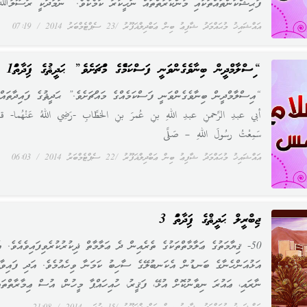
ފާޙިޝްކަންތައްތަކާއި މުންކަރާތްތައް ނަހީކުރާ ކަމެކެވެ.” ނަމާދަކީ ރަސޫލުﷲ
އައްޝައިޚު މުޙައްމަދު ޝާފިޢު ބިން ޢަބްދިލްޣަފޫރު
23 ސެޕްޓެމްބަރު 2014
07:19
“އިސްލާމްދީން ބިނާވެގެންވަނީ ފަސްކަމެއްގެ މައްޗަށެވެ” ޙަދީޘުގެ ފައިދާތައް1
“އިސްލާމްދީން ބިނާވެގެންވަނީ ފަސްކަމެއްގެ މައްޗަށެވެ.” ޙަދީޘުގެ ފައިދާތައ
أبي عبدِ الرَّحمنِ عبدِ اللهِ بنِ عُمرَ بنِ الخطَّابِ -رَضِي اللهُ عَنْهُما- قا
سَمِعْتُ رسُولَ اللهِ – صَلَّى
އައްޝައިޚު މުޙައްމަދު ޝާފިޢު ބިން ޢަބްދިލްޣަފޫރު
22 ސެޕްޓެމްބަރު 2014
06:03
ޖިބްރީލް ޙަދީޘްގެ ފައިދާތައް 3
50- ޤިޔާމަތުގެ ޢަލާމާތްތަކުގެ ތެރެއިން ދެ ޢަލާމާތް ޛިކުރުކުރެވިފައިވެއެވެ. އ
އަޅުއަންހެނާގެ ބަނޑުން އެކަނބުލޭގެ ސާހިބު ކަމަނާ ވިހެއުމެވެ. އަދި ފައިވާނ
ނާރައި، ޢައުރަ ނިވާނުކޮށް އުޅޭ، ފަޤީރު، ހުއިހައްޕާ މީހުން، އުސް ޢިމާރާތްތައ