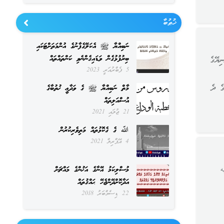
ޚުޠުބާ
ނަބިއްޔާ ﷺ އެކަލޭގެފާނުގެ އުންމަތަށްޓަކައި
ބިރުފުޅުގެން ވަޑައިގެންނެވި ކަންތައްތައް
 ދުނިޔެއާއި ދުނިޔޭގެ
5 ފެބްރުއަރީ 2023
 ނުވާނެއެވެ. 15- ނިޔަތުގެ ދެ
މާތް ނަބިއްޔާ ﷺ ގެ ވަދާޢީ ޚުތުބާގެ
އުސްއަލިތައް
21 ޖުލައި 2021
ﷲ ގެ ގެކޮޅުތައް މަތިވެރިކުރުން
4 އޭޕްރިލް 2021
ه
މުސްލިކަމު އޭނާގެ އަޚުންގެ މައްޗަށް
އަދާކޮށްދޭންޖެހޭ ޙައްޤުތައް
22 ޑިސެމްބަރު 2018