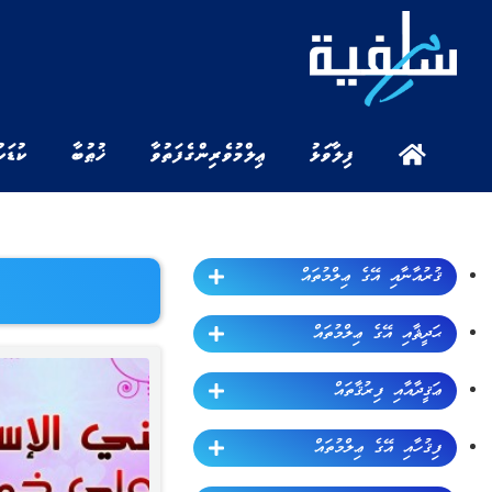
ފިލާވަޅު
ޢިލްމުވެރިންގެ ފަތުވާ
ޚުޠުބާ
ކުޑަކ
ޤުރުއާނާއި އޭގެ ޢިލްމުތައް
ޙަދީޘާއި އޭގެ ޢިލްމުތައް
ޢަޤީދާއާއި ފިރުޤާތައް
ފިޤުހާއި އޭގެ ޢިލްމުތައް