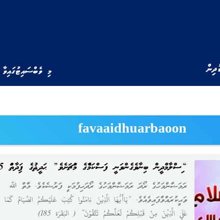
ުދިން
މި ވެބްސައިޓުގައިވާ 
favaaidhuarbaoon
“އިސްލާމްދީން ބިނާވެގެންވަނީ ފަސްކަމެއްގެ މައްޗަށެވެ” ޙަދީޘުގެ ފައިދާތައް 5
ރަމަޟާންމަހުގެ ރޯދަ ރަމަޟާންމަހުގެ ރޯދަހިފުމަކީ ފަރުޟެކެވެ. މާތް ﷲ
ވަޙީކުރައްވާފައިވެއެވެ. “يَاأَيُّهَا الَّذِيْنَ ءَامَنُوا كُتِبَ عَلَيْكُمُ الصِّيَامُ كَمَا 
عَلَي الَّذِيْنَ مِنْ قَبْلِكُمْ لَعَلَّكُمْ تَتَّقُوْنَ” ( البَقَرَة 185)