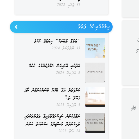
31 ޖުލައި 2022
ޢިލްމުވެރިންގެ ފަތުވާ
ه
“ޖުމުޢާ މުބާރަކާ” ކިޔުމުގެ ޙުކުމް
ި
15 ނޮވެމްބަރު 2024
އަތުކުރި އޮޅައިގެން ނަމާދުކުރުމުގެ ޙުކުމް
3 އޭޕްރިލް 2024
ކަންފަތަށް އަޅާ ބޭހެއް ބޭނުންކުރުމުން ރޯދަ
ގެއްލޭ ތަ؟
5 އޭޕްރިލް 2023
 اللهِ
ނަމާދުކުރުން ނަހީކުރައްވާފައިވާ ވަގުތުތަކުގައި
ތަޙިއްޔަތުލް މަސްޖިދުގެ ސުންނަތް ކުރުން
28 މާޗް 2023