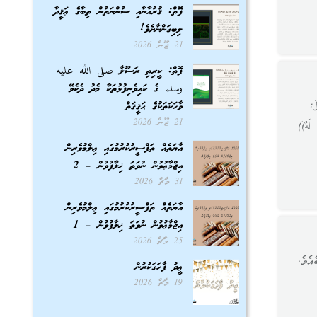
ފޮތް: ޤުރުއާނާއި ސުންނަތުން ތިބާގެ ޢަޤީދާ
ލިބިގަންނާށެވެ!
21 ޖޫން 2026
ފޮތް: ކީރިތި ރަސޫލާ صلى الله عليه
وسلم ގެ ކައިވެނިފުޅުތަކާ މެދު ދެކެވޭ
َ:
ވާހަކަތަކުގެ ޙަޤީޤަތް
21 ޖޫން 2026
لَهُ))
އާޔަތެއް ތަފްސީރުކުރުމުގައި ޢިލްމުވެރިން
އިޖްމާޢުވުން ނުވަތަ ޚިލާފުވުން – 2
31 މާޗް 2026
އާޔަތެއް ތަފްސީރުކުރުމުގައި ޢިލްމުވެރިން
އިޖްމާޢުވުން ނުވަތަ ޚިލާފުވުން – 1
25 މާޗް 2026
އެވެ.
ޢީދު ފާހަގަކުރުން
19 މާޗް 2026