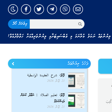
އިތުރަށް ހޯދާ
ލިޔުންތައް ނަކަލު ކުރާނަމަ މި ވެބްސައިޓަށާއި ލިޔުންތެރިއާއަށް ހަވާލާދެއްވާ!
ފަހުގެ ލިޔުންތައް
ފޮތް: شرح العقيدة الواسطية
21 ޖޫން 2026
ފޮތް: تعليم الصلاة | ނަމާދު ކުރަން
ދަސްކުރަމާ
كُتِبَ
21 ޖޫން 2026