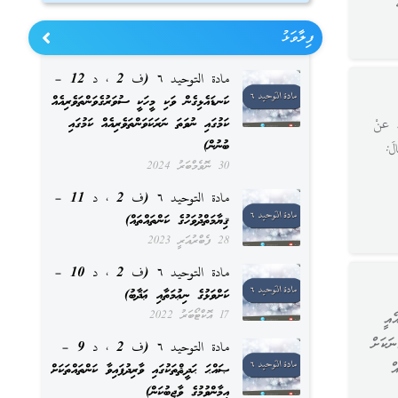
ފިލާވަޅު
مادة التوحيد ٦ (ف 2 ، د 12 –
ކަނޑައެޅިގެން ވަކި މީހަކީ ސުވަރުގެވަންތަވެރިއެއް
ކަމުގައި ނުވަތަ ނަރަކަވަންތަވެރިއެއް ކަމުގައި
ް عنْ
ބުނުން)
لَ:
30 ނޮވެމްބަރު 2024
مادة التوحيد ٦ (ف 2 ، د 11 –
ޤިޔާމަތްދުވަހުގެ ކަންތައްތައް)
28 ފެބްރުއަރީ 2023
مادة التوحيد ٦ (ف 2 ، د 10 –
ކަށްވަޅުގެ ނިޢުމަތާއި ޢަޛާބު)
17 އޮކްޓޯބަރު 2022
ެއީ
ަކަށް
مادة التوحيد ٦ (ف 2 ، د 9 –
ް
ޞައްޙަ ޙަދީޘްތަކުގައި ވާރިދުފައިވާ ކަންތައްތަކަށް
އީމާންވުމުގެ ވާޖިބުކަން)