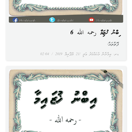
އިބްނު ޚުޒައިމާ رحمه الله 6
ފޮތްތައް:
ޑރ. ޢިމްރާން މުޙައްމަދު ޢަލީ
21 އޭޕްރިލް 2019
02:04