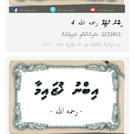
އިބްނު ޚުޒައިމާ رحمه الله 4
އެކަލޭގެފާނުގެ ޝައިޚުންނާއި ދަރިވަރުން
ޑރ. ޢިމްރާން މުޙައްމަދު ޢަލީ
18 އޭޕްރިލް 2019
23:57