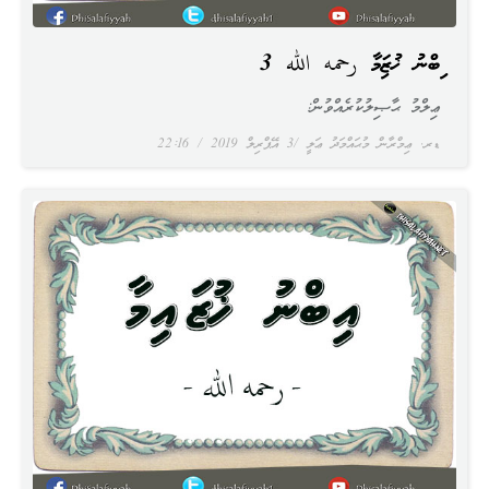
އިބްނު ޚުޒައިމާ رحمه الله 3
ޢިލްމު ޙާޞިލުކުރެއްވުން:
ޑރ. ޢިމްރާން މުޙައްމަދު ޢަލީ
3 އޭޕްރިލް 2019
22:16