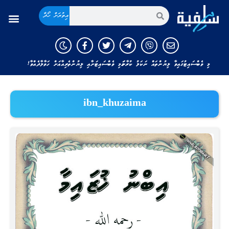
އިތުރަށް ހޯދާ
މި ވެބްސައިޓުގައިވާ ލިޔުންތައް ނަކަލު ކުރާނަމަ މި ވެބްސައިޓަށާއި ލިޔުންތެރިއާއަށް ހަވާލާދެއްވާ!
ibn_khuzaima