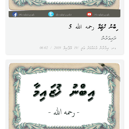
އިބްނު ޚުޒައިމާ رحمه الله 5
ދަރިވަރުން:
ޑރ. ޢިމްރާން މުޙައްމަދު ޢަލީ
19 އޭޕްރިލް 2019
06:02