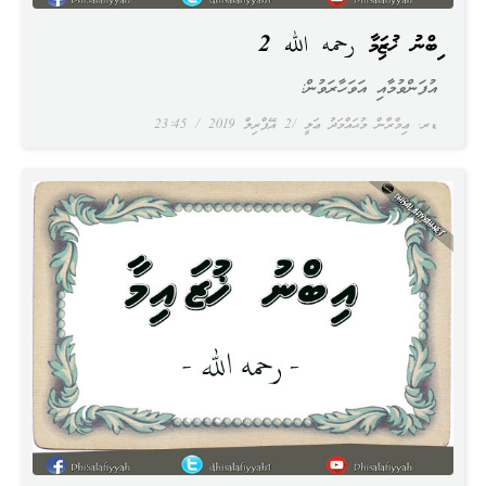
އިބްނު ޚުޒައިމާ رحمه الله 2
އުފަންވުމާއި އަވަހާރަވުން:
ޑރ. ޢިމްރާން މުޙައްމަދު ޢަލީ
2 އޭޕްރިލް 2019
23:45