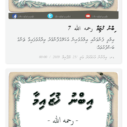
އިބްނު ޚުޒައިމާ رحمه الله 7
ޢިލްމީ ފެންވަރާއި ޢިލްމުވެރިން އެކަލޭގެފާނާމެދު ވިދާޅުވެފައިވާ ޘަނާގެ
ބަސްފުޅުތައް:
ޑރ. ޢިމްރާން މުޙައްމަދު ޢަލީ
25 އޭޕްރިލް 2019
00:00