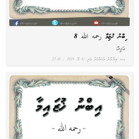
އިބްނު ޚުޒައިމާ رحمه الله 8
ޢަޤީދާ:
ޑރ. ޢިމްރާން މުޙައްމަދު ޢަލީ
6 މޭ 2019
23:16