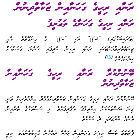
ރަނާއި ރިހީގެ ގަހަނާއިން ޒަކާތްދިނުން
ރަނާއި ރިހީގެ ގަހަނާގެ ތަޢުރީފު
(ޢަރަބިބަހުގައި) “الحُلِيُّ” އަކީ “حَلْيٌ” ގެ ގިނަގޮތެވެ. އެއީ
ޒީނަތްތެރިވުމަށްޓަކައި ރަނާއި ރިހިން ހެދިފައި ހުންނަ ގަހަނާއަށް
)
[1]
(
ކިޔާނަމެކެވެ.
ބޭނުންކުރާ ރަނާއި ރިހީގެ ގަހަނާއިން
ޒަކާތްދިނުން
ބޭނުންކުރާ ރަނާއި ރިހީގެ ގަހަނާއިން ޒަކާތްދިނުމާމެދު ޢިލްމުވެރިން ވަނީ
ގިނަ ބަސްތަކަކަށް އިޚްތިލާފު އުފެދިފައެވެ. މި ބަސްތަކުގެ ތެރެއިން
އެންމެ ބާރުގަދައީ ދެ ބަހެކެވެ.
ފުރަތަމަ ބަސް:
މިފަދަ ގަހަނާއިން ޒަކާތް ދެއްކުން ވާޖިބުވާނެއެވެ. މިއީ