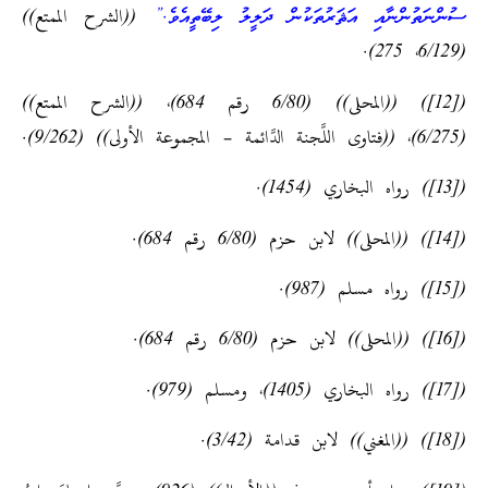
ސުންނަތުންނާއި އަޘަރުތަކުން ދަލީލު ލިބޭތީއެވެ.”
((الشرح الممتع))
(6/129، 275).
([12]) ((المحلى)) (6/80 رقم 684)، ((الشرح الممتع))
(6/275)، ((فتاوى اللَّجنة الدَّائمة – المجموعة الأولى)) (9/262).
([13]) رواه البخاري (1454).
([14]) ((المحلى)) لابن حزم (6/80 رقم 684).
([15]) رواه مسلم (987).
([16]) ((المحلى)) لابن حزم (6/80 رقم 684).
([17]) رواه البخاري (1405)، ومسلم (979).
([18]) ((المغني)) لابن قدامة (3/42).