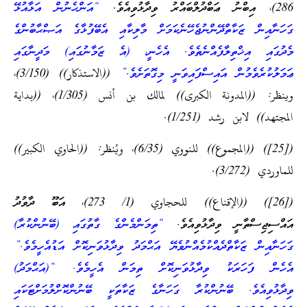
286)، އިބްނު ޢަބްދުލްބައްރު ވިދާޅުވިއެވެ.
“އަންހެނުން އަޅާއުޅޭ
ގަހަނާއިން ޒަކާތްދޭންނުޖެހޭނެކަމަށް މާލިކާއި އެބޭފުޅާގެ އަޞްޙާބުންގެ
މެދުގައި އިޚްތިލާފެއްނެތެވެ. އެހެނީ، (އެ ޒަމާނުގައި) މަދީނާގައި
ޢަމަލުކުރެވެމުން އައިސްފައިވަނީ މިގޮތަށެވެ.”
((الاستذكار)) (3/150)،
وينظر: ((المدونة الكبرى)) لمالك بن أنس (1/305)، ((بداية
المجتهد)) لابن رشد (1/251).
([25]) ((المجموع)) للنووي (6/35)، ويُنظر: ((الحاوي الكبير))
للماوردي (3/272).
([26]) ((الإقناع)) للحجاوي (1/ 273)، އަބޫ ދާވުދު
އައްސިޖިސްތާނީ ވިދާޅުވިއެވެ.
“ތިމަންމެންގެ ގާތުގައި (ބޭނުންކުރާ)
ގަހަނާއިން ޒަކާތްދެއްކުމެއްނުވެޔޭ އަޙްމަދު ވިދާޅުވަނިކޮށް އަޑުއެހީމެވެ.”
އެހެން ފަހަރަކު ވިދާޅުވަނިކޮށް ތިމަން އެހީމެވެ. “(އަޙްމަދު)
ވިދާޅުވިއެވެ. ބޭނުންކުރާ ގަހަނާގެ ޒަކާތަކީ ބޭނުންކޮށްލުމަށްޓަކައި