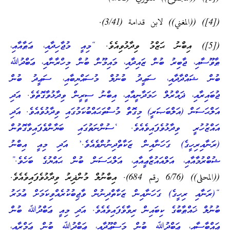
([4]) ((المغني)) لابن قدامة (3/41).
([5]) އިބްނު ޙަޒްމު ވިދާޅުވިއެވެ.
“މިއީ މުޖާހިދާއި، ޢަޠާއާއި،
ޠާވޫސާއި، ޖާބިރު ބުން ޒައިދާއި، މައިމޫން ބުން މިހްރާނާއި، ޢަބްދުﷲ
ބުން ޝައްދާދާއި، ސަޢީދު ބުނުލް މުސައްޔިބާއި، ސަޢީދު ބުން
ޖުބައިރާއި، ޛައްރުލް ހަމަދާނީއާއި، އިބްނު ސީރީން ވިދާޅުވާގޮތެވެ. އަދި
އަލްޙަސަން (އަލްބަޞަރީ) މިގޮތް މުސްތަޙައްބުކަމުގައި ވިދާޅުވެއެވެ. އަދި
އައްޒުހުރީ ވިދާޅުވެފައިވެއެވެ. ‘ސުންނަތުގައި ބަޔާންވެފައިވާގޮތުން
(ރަނާއިރިހީގެ) ގަހަނާއިން ޒަކާތްދިނުންވެއެވެ.’ އަދި މިއީ އިބްނު
ޝުބްރުމާއާއި، އަލްއައުޒާޢީއާއި، އަލްޙަސަން ބުން ޙައްޔުގެ ބަހެވެ.”
((المحلى)) (6/76 رقم 684). އިބްނުލް މުންޛިރު ވިދާޅުވެފައިވެއެވެ.
“(ރަނާއި ރިހީގެ) ގަހަނާއިން ޒަކާތްދިނުން ވާޖިބުކުރެއްވިކަމަށް ޢުމަރު
ބުނުލް ޚައްޠާބުގެ ކިބައިން ރިވާވެފައިވެއެވެ. އަދި މިއީ ޢަބްދުﷲ ބުން
ޢައްބާސާއި، ޢަބްދުﷲ ބުން މަސްޢޫދާއި، ޢަބްދުﷲ ބުން ޢަމްރާއި،