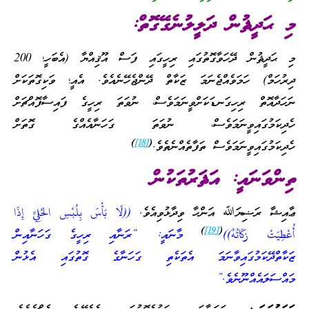
މި ޙަދީޘުން ދަލީލުނެގޭގޮތް:
މި ޙަދީޘުން ދޭހަވާގޮތުގައި ރިހީގައި ފަސް އޫޤިއްޔާ (އެބަހީ؛ 200
ދިރުހަމް) ހަމަވެއްޖެނަމަ ޒަކާތް ދޭންޖެހޭނެއެވެ. އެއީ؛ ވަކިގޮތަކަށް
ނަހަދާއޮތް ރިހިގަނޑަކަށްވީނަމަވެސް، ނުވަތަ ރިހީގެ ފައިސާފޮއްޗަށް
ހެދިކަމުގައިވީނަމަވެސް، ނުވަތަ ގަހަނާއެއްގެ ގޮތަށް
)
[18]
(
ހެދިކަމުގައިވީނަމަވެސް ތަފާތެއްނެތެވެ.
ތިންވަނައީ: އަޘަރުތަކުން
ޢާއިޝާ ރަޟިޔަﷲ އަންހާ ވިދާޅުވިއެވެ.
((لَا بَأْسَ بِلُبْسِ الحُلِيِّ إِذَا
)
[19]
(
أُعْطِيَتْ زكَاتُهُ))
މާނައީ: “ރަނާއި ރިހީގެ ގަހަނާއިން
ޒަކާތްދޭކަމުގައިވާނަމަ އެތަކެތި ގަހަނާގެ ގޮތުގައި އެޅުން
މައްސަލައެއްނޫނެވެ.”