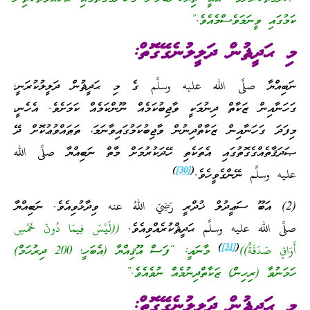
ކަމުގައި ވީނަމަވެސްމެއެވެ.”
މި ޙަދީޘުން ދަލީލުނެގޭގޮތް:
ނަބިއްޔާ صلَّى الله عليه وسلَّم ގެ މި ޙަދީޘުން ދަލީލުކުރަނީ؛
ގަހަނާއިން ޒަކާތް ދިނުމަކީ ވާޖިބުކަމެއް ނޫންކަމެއް ކަމަށެވެ. އެހެނީ،
މިފަދަ ގަހަނާއިން ޒަކާތްދިނުން ވާޖިބުކަމުގައިވާނަމަ، ތަޠައްވުޢުކޮށް ދޭ
ޞަދަޤާތެއްގެގޮތުގައި އެތަކެތި ހޭދަކުރުމަށް މާތް ނަބިއްޔާ صلَّى الله
)
[30]
(
عليه وسلَّم ނޭންގެވީހެވެ.
(2) އަބޫ ސަޢީދުލް ޚުދްރީ رَضِيَ اللهُ عنه ވިދާޅުވިއެވެ. ނަބިއްޔާ
صلَّى الله عليه وسلَّم ޙަދީޘްކުރެއްވިއެވެ.
((لَيْسَ فِيمَا دُونَ خَمْسِ
)
[31]
(
أَوَاقٍ صَدَقَةٌ))
މާނައީ: “ފަސް އޫޤިއްޔާ (އެބަހީ؛ 200 ދިރުހަމް)
ހަމަނުވާ (ރިހިން) ޒަކާތްދިނުމެއް ނުވެއެވެ.”
މި ޙަދީޘުން ދަލީލުނެގޭގޮތް: