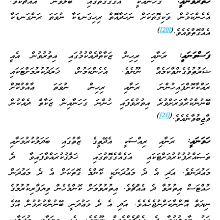
ހަތަރުވަނައީ:
ގަހަނާއަކީ އަގުގެގޮތުގައި ބެލެވޭނެ އެއްޗެކެވެ.
އެހެންކަމުން، ވަކިގޮތަކަށް ނަހަދާއޮތް ރިހިގަނޑަކާ ނުވަތަ ރަންގަނޑަކާ
)
[20]
(
އެއްގޮތްވެއެވެ.
ފަސްވަނައީ:
ރަނާއި ރިހިން ޒަކާތްދެއްކުމުގައި އިތުރުވުން އެއީ
ޝަރުޠުވެގެންވާކަމެއް ނޫނެވެ. އެހެންކަމުން، ޚަރަދުކުރުމަށްޓަކައި
ރައްކާކޮށްފައިހުންނަ ރަނާއި ރިހިން، ނުވަތަ ޢާއްމުކޮށް
ބޭނުންކުރާވަރަށްވުރެ އިތުރުވެފައި ހުންނަ ގަހަނާއިން ޒަކާތް ދެއްކުން
)
[21]
(
ވާޖިބުވާނެއެވެ.
ހަވަނައީ:
ރަނާއި ރިއްސަކީ އެދޭތީގެ ޒާތުގައި ބަދަލުކުރުމަށާއި
ތަޞައްރުފުކުރުމަށްޓަކައި އަގެއްގެގޮތުގައި ޚަލްޤުކުރައްވާފައިވާ ދެ
މަޢުދަނެވެ. އަދި އެ ދެ މަޢުދަނަކީ ކޮންމެ ގޮތަކަށް އެ ދެ މަޢުދަން
ހުއްޓަސް އިތުރުވާ ދެ އެއްޗެވެ. އިތުރުވުމަށް ކޮންމެހެން ވިޔަފާރިކުރުމުގެ
ނިޔަތް އޮންނާކަށްނުޖެހެއެވެ. އަދި އެ ދެ މަޢުދަނީ ބޭނުންކުރުމުން އޭގެ