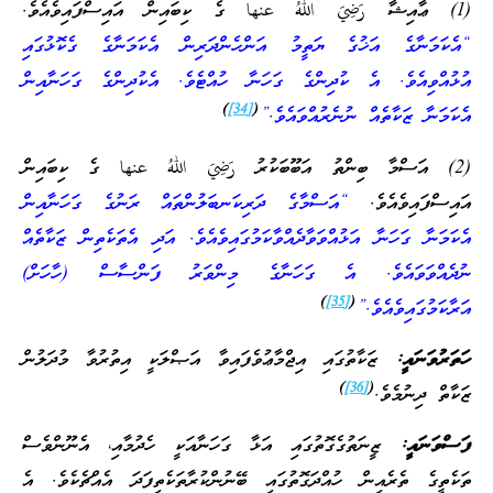
(1) ޢާއިޝާ رَضِيَ اللهُ عنها ގެ ކިބައިން އައިސްފައިވެއެވެ.
“އެކަމަނާގެ އަޚުގެ ޔަތީމު އަންހެންދަރިން އެކަމަނާގެ ގެކޮޅުގައި
އުޅުއްވިއެވެ. އެ ކުދިންގެ ގަހަނާ ހުއްޓެވެ. އެކުދިންގެ ގަހަނާއިން
)
[34]
(
އެކަމަނާ ޒަކާތެއް ނުނެރުއްވައެވެ.”
(2) އަސްމާ ބިންތު އަބޫބަކުރު رَضِيَ اللهُ عنها ގެ ކިބައިން
އައިސްފައިވެއެވެ.
“އަސްމާގެ ދަރިކަނބަލުންތައް ރަނުގެ ގަހަނާއިން
އެކަމަނާ ގަހަނާ އަޅުއްވަވާދެއްވާކަމުގައިވެއެވެ. އަދި އެތަކެތިން ޒަކާތެއް
ނުދެއްވަވައެވެ. އެ ގަހަނާގެ މިންވަރު ފަންސާސް (ހާހަށް)
)
[35]
(
އަރާކަމުގައިވެއެވެ.”
ހަތަރުވަނައީ:
ޒަކާތުގައި އިޖްމާޢުވެފައިވާ އަޞްލަކީ އިތުރުވާ މުދަލުން
)
[36]
(
ޒަކާތް ދިނުމެވެ.
ފަސްވަނައީ:
ޒީނަތުގެގޮތުގައި އަޅާ ގަހަނާއަކީ ހެދުމާއި، އެނޫންވެސް
ތަކެތީގެ ތެރެއިން ހުއްދަގޮތުގައި ބޭނުންކުރާތަކެތިފަދަ އެއްޗެކެވެ. އެ