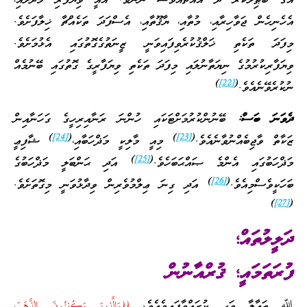
އަގު ބާޠިލުކުރާ ދެ އެއްޗެއްވެސް ނޫނެވެ. އެއީ ވިޔަފާރި މުދަލާއި،
އެހެނިހެން ޖަވާހިރާއި، މުތާއި، ޔާޤޫތާއި، އެސްފަދަ ތަކެއްޗާ ޚިލާފަށެވެ.
މިފަދަ ތަކެތި ޚަލްޤުކުރެވިފައިވަނީ ޒީނަތުގެގޮތުގައި އެޅުމަށެވެ.
ވިޔަފާރިކުރުމުގެ ނިޔަތާނުލައި މިފަދަ ތަކެތި ވިޔަފާރީގެ ގޮތުގައި ބޭނުމެއް
)
[22]
(
ނުކުރެވޭނެއެވެ.
ދެވަނަ ބަސް:
ބޭނުންކުރުމަށްޓަކައި ހުންނަ ރަނާއިރިހީގެ ގަހަނާއިން
)
[24]
(
)
[23]
(
ޒަކާތް ވާޖިބެއްނުވާނެއެވެ.
މިއީ މާލިކީ މަޛްހަބާއި،
ޝާފިޢީ
)
[25]
(
މަޛްހަބުގައި އެންމެ ޞައްޙަބަހެވެ.
އަދި ޙަންބަލީ މަޛްހަބުގެ
)
[26]
(
ބަހަކީވެސްމިއެވެ.
އަދި ގިނަ ޢިލްމުވެރިން ވިދާޅުވަނީ މިގޮތަށެވެ.
)
[27]
(
ދަލީލުތައް؛
ފުރަތަމައީ؛ ޤުރްއާނުން
ﷲ ތަޢާލާ ވަޙީ ކުރައްވާފައިވެއެވެ.
((وَالَّذِينَ يَكْنِزُونَ الذَّهَبَ