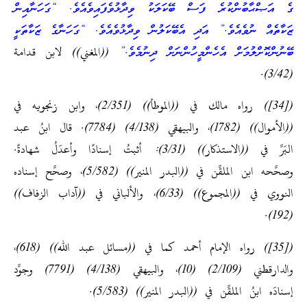
ގެ އަޞްޙާބުންކުރެ ފަސް ބޭކަލަކު ވިދާޅުވެފައިވެއެވެ. “ގަހަނާއިން
ޒަކާތެއް ނުވެއެވެ.” އަދި އެބޭކަލުން ވިދާޅުވެއެވެ. “ގަހަނާގެ ޒަކާތަކީ
ބޭނުންކޮށްލުމަށް އެހެންމީހުންނަށް ދިނުމެވެ.”
((المغني)) لابن قدامة
(3/42).
([34]) رواه مالك في ((الموطأ)) (2/351)، وابن زنجويه في
((الأموال)) (1782)، والبيهقي (4/138) (7784). قال ابنُ عبد
البَرِّ في ((الاستذكار)) (3/31): أثبتُ إسنادًا وأعدَلُ شهادةً.
وصحَّحه ابن الملقِّن في ((البدر المنير)) (5/582)، وصحَّح إسناده
النووي في ((المجموع)) (6/33)، والألباني في ((آداب الزفاف))
(192).
([35]) رواه الإمام أحمد كما في ((مسائل عبد الله)) (618)،
والدارقطني (2/109) (10)، والبيهقي (4/138) (7791) وجوَّد
إسنادَه ابنُ الملقِّن في ((البدر المنير)) (5/583).