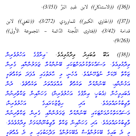
([36]) ((الاستذكار)) لابن عَبدِ البَرِّ (3/151).
([37]) ((الحاوي الكبير)) للماوردي (3/272)، ((المغني)) لابن
قدامة (3/42)، ((فتاوى اللَّجنة الدَّائمة – المجموعة الأولى))
(9/263).
([38]) އަބޫ ޢުބައިދު ވިދާޅުވިއެވެ.
“ޢިރާޤުގެ އަހުލުވެރިން
ވިދާޅުވިއެވެ. މަސައްކަތްކުރުމަށްޓަކައި ބޭނުންކުރާ ޖަމަލުންނާއި ގެރިން
ޒަކާތް ދޭކަށް ނުޖެހޭނެއެވެ. އެހެނީ، މި ޙާލަތުގައި އެފަދަ ތަކެއްޗަކީ
އަޅުންނާއި، ބޭނުންކުރާ ތަކެއްޗާ އެއްވައްތަރު ތަކެއްޗެވެ. ދެން
އެބައިމީހުން (އެބަހީ؛ ޢިރާޤުގެ އަހުލުވެރިން) ގަހަނާއިން ޒަކާތްދިނުން
ވާޖިބުކުރައްވައެވެ. އަދި ޙިޖާޒުކަރައިގެ އަހުލުވެރިން؛
މަސައްކަތްކުރުމަށްޓަކައި ބޭނުންކުރާ ޖަމަލުންނާއި ގެރިން ޒަކާތްދިނުން
ވާޖިބުކުރައްވައެވެ. އަދި ގަހަނާއިން ޒަކާތް ވާޖިބުނޫންކަމަށް ވިދާޅުވެއެވެ.
މި ދެ ބައިގެ ބޭކަލުންވެސް އެބޭކަލުންގެ މަޛްހަބުގައި މި ދެ އެއްޗަކީ