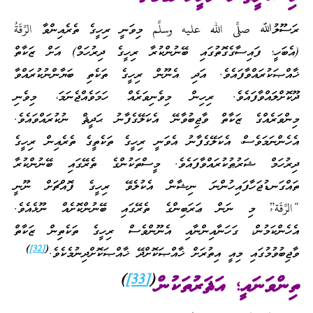
ރަސޫލުﷲ صلَّى الله عليه وسلَّم މިވަނީ ރިހީގެ ތެރެއިންވާ الرِّقَةُ
(އެބަހީ؛ ފައިސާގެގޮތުގައި ބޭނުންކުރާ ރިހީގެ ދިރުހަމް) އަށް ޒަކާތް
ޚާއްޞަކުރައްވާފައެވެ. އަދި އެނޫން ރިހީގެ ތަކެތި ބަޔާންނުކުރައްވާ
ދޫކޮށްލައްވާފައެވެ. ރިހިން މިވެނިވަރެއް ހަމަވެއްޖެނަމަ، މިވެނި
މިންވަރެއްގެ ޒަކާތް ވާޖިބުވާނޭ އެކަލޭގެފާނު ޙަދީޘް ނުކުރައްވައެވެ.
އެހެންނަމަވެސް، އެކަލޭގެފާނު އެވަނީ ރިހީގެ ތަކެތީގެ ތެރެއިން ރިހީގެ
ދިރުހަމް ޝަރުޠުކުރައްވާފައެވެ. މީސްތަކުންގެ ތެރޭގައި ބޭނުންކުރާ
ތައްގަނޑުޖަހާފައިހުންނަ ނިޝާން އެކުލެވޭ ރިހީގެ ފޮއްޗަށް ނޫނީ
“الرِّقَة”ُ މި ނަން ޢަރަބިންގެ ތެރޭގައި ބޭނުންކޮށެއް ނޫޅެއެވެ.
އެހެންކަމުން، ގަހަނާއިންނާއި އެނޫންވެސް ރިހީގެ ތަކެތިން ޒަކާތް
)
[32]
(
ވާޖިބުވުމުގައި މިއީ އިތުރަށް ޚާއްޞަކޮށްދޭ ޚާއްޞަކޮށްދިނުމެކެވެ.
)
[33]
(
ތިންވަނައީ؛ އަޘަރުތަކުން