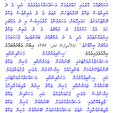
އެކައްޗެއްގެ ގޮތުގައި ހެއްދެވުމަށް މަސައްކަތްކުރައްވައެވެ. އެއީ؛ އެ ދެ
އެތިންވެސް ޒަކާތް ދޭންނުޖެހުން، ނުވަތަ އެ ދެ އެތިންވެސް ޒަކާތް
ދޭންޖެހުމަށެވެ. ހަމަމިގޮތަށް، އަހަރެމެންގެ ގާތުގައިވެސް މި ދެ އެއްޗަކީ
ހަމަ އެއް ޙުކުމެއްގެ ދެ އެއްޗެވެ. އެ ދެ އެތިން ޒަކާތް
ދިނުމެއްނުވެއެވެ. އެއީ އެ ދެ އެއްޗާމެދު ބަޔާންވެދިޔަ ވާހަކަތަކުގެ
މައްޗަށް ބިނާކޮށެވެ.”
((الأموال)) (ص: 544). އިބްނު ޢަބްދުލްބައްރު
ވިދާޅުވެފައިވެއެވެ.
“އިސްތިޢުމާލުކުރާ ގަހަނާއިންނާއި،
މަސައްކަތްކުރުމަށްޓަކައި ބޭނުންކުރާ ޖަމަލުންނާއި ގެރިން ޒަކާތް
ދޭންނުޖެހޭނެކަމަށް ބުނާމީހެއްގެ ޤިޔާސްކުރުން އެވަނީ ފުށުއަރާފައެވެ.
އަދި އިސްތިޢުމާލުކުރާ ގަހަނާއިންނާއި، މަސައްކަތްކުރުމަށްޓަކައި
ބޭނުންކުރާ ޖަމަލުންނާއި ގެރިން ޒަކާތް ދިނުން ވާޖިބުކުރާމީހާގެ
ޤިޔާސްވެސް އެވަނީ ފުށުއަރާފައެވެ. އަދި ގަހަނާއިން ޒަކާތް
“ވާޖިބުކޮށްފައި، މަސައްކަތްކުރުމަށް ބޭނުންކުރާ ގެރިން ޒަކާތް
ވާޖިބުނުކުރާމީހާ، ނުވަތަ މަސައްކަތްކުރުމަށް ބޭނުންކުރާ ގެރިން ޒަކާތް