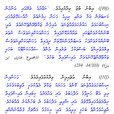
([10]) އިބްނު ބާޒު ވިދާޅުވިއެވެ.
“ނަޤުދުގެ ތެރޭގައި އަންހެން
ކަނބަލުން އަޅާ ރަނާއި ރިހީގެ ގަހަނާ ހިމެނެއެވެ. ޚާއްޞަގޮތެއްގައި
ނިޞާބުހަމަވެ، ޙައުލުހަމަވެއްޖެނަމަ، އެއިގެން ޒަކާތްދޭންޖެހޭނެއެވެ. އެއީ؛
ބޭނުންކުރުމަށްޓަކައި ތައްޔާރުކޮށްފައިވާ ގަހަނާއަކަށްވިނަމަވެސް ނުވަތަ
ބޭނުންކުރުމަށްފަހު އަނބުރާގެންނަގޮތަށް ދީފައިވާ ގަހަނާއަކަށްވީނަމަވެސް،
ޢިލްމުވެރިންގެ ބަސްތަކުގެ ތެރެއިން އެންމެ ޞައްޙަކަންބޮޑު ބަހަކީ
ޒަކާތްދޭންޖެހޭނެކަމަށް އައިސްފައިވާ ބަހެވެ.”
((مجموع فتاوى ابن
باز)) (14/333، 234)
([11]) އިބްނު ޢުޘައިމީން ވިދާޅުވެފައިވެއެވެ.
“ގަހަނާއިން
ނިޞާބުހަމަވެއްޖެނަމަ ކޮންމެ އަހަރަކު ޒަކާތް ދެއްކުމަކީ ވާޖިބުކަމެކެވެ.
މިއީ އަބޫ ޙަނީފާގެ މަޛްހަބެވެ. އަދި އަޙްމަދުގެ ކިބައިން އައިސްފައިވާ
ރިވާޔަތެއްގައިވާގޮތެވެ. އަދި ޝާފިޢީ މަޛްހަބުގެ ދެ ބަހުންކުރެ އެއްބަހެވެ.
ރާޖިޙުވެގެންވާ ބަހަކީ މިއީއެވެ. އެއީ؛ މިކަމުގެ މައްޗަށް ޤުރްއާނުންނާއި