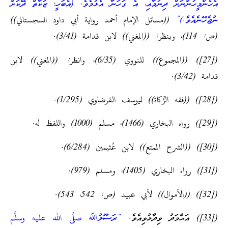
އެހެންމީހުންނަށް ދިނުމާއި، އެ ގަހަނާ އެޅުމެވެ. (އެބަހީ؛ ޒަކާތް ދޭކަށް
ނުޖެހޭނެއެވެ.)”
((مسائل الإمام أحمد رواية أبي داود السجستاني))
(ص: 114)، وينظر: ((المغني)) لابن قدامة (3/41).
([27]) ((المجموع)) للنووي (6/35)، وانظر: ((المغني)) لابن
قدامة (3/42).
([28]) ((فقه الزَّكاة)) ليوسف القرضاوي (1/295).
([29]) رواه البخاري (1466)، مسلم (1000) واللفظ له.
([30]) ((الشرح الممتع)) لابن عُثيمين (6/284).
([31]) رواه البخاري (1405)، ومسلم (979).
([32]) ((الأموال)) لأبي عبيد (ص: 542، 543).
([33]) އަޙްމަދު ވިދާޅުވިއެވެ.
“ރަސޫލުﷲ صلَّى الله عليه وسلَّم