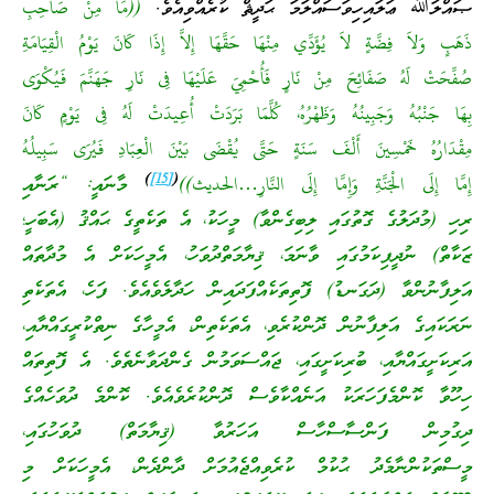
ޞައްލަﷲ ޢަލައިހިވަސައްލަމަ ޙަދީޘް ކުރެއްވިއެވެ.
((مَا مِنْ صَاحِبِ
ذَهَبٍ وَلاَ فِضَّةٍ لاَ يُؤَدِّي مِنْهَا حَقَّهَا إِلاَّ إِذَا كَانَ يَوْمُ الْقِيَامَةِ
صُفِّحَتْ لَهُ صَفَائِحَ مِنْ نَارٍ فَأُحْمِيَ عَلَيْهَا فِى نَارِ جَهَنَّمَ فَيُكْوَى
بِهَا جَنْبُهُ وَجَبِينُهُ وَظَهْرُهُ، كُلَّمَا بَرَدَتْ أُعِيدَتْ لَهُ فِى يَوْمٍ كَانَ
مِقْدَارُهُ خَمْسِينَ أَلْفَ سَنَةٍ حَتَّى يُقْضَى بَيْنَ الْعِبَادِ فَيُرَى سَبِيلُهُ
)
[15]
(
إِمَّا إِلَى الْجَنَّةِ وَإِمَّا إِلَى النَّارِ…الحديث))
މާނައީ: “ރަނާއި
ރިހި (މުދަލުގެ ގޮތުގައި ލިބިގެންވާ) މީހަކު، އެ ތަކެތީގެ ޙައްޤު (އެބަހީ؛
ޒަކާތް) ނުދީފިކަމުގައި ވާނަމަ، ޤިޔާމަތްދުވަހު، އެމީހަކަށް އެ މުދާތައް
އަލިފާނުންވާ (ދަގަނޑު) ފޮތިތަކެއްފަދައިން ހަދާލެވެއެވެ. ފަހެ، އެތަކެތި
ނަރަކައިގެ އަލިފާނުން ދޮންކުރެވި، އެތަކެތިން، އެމީހާގެ ނިތްކުރީގައްޔާއި،
އަރިކަށީގައްޔާއި، ބުރިކަށީގައި، ޖައްސަވަމުން ގެންދަވާނެތެވެ. އެ ފޮތިތައް
ހިހޫވާ ކޮންމެފަހަރަކު އަނެއްކާވެސް ދޮންކުރެވެއެވެ. ކޮންމެ ދުވަހެއްގެ
ދިގުމިން ފަންސާސްހާސް އަހަރުވާ (ޤިޔާމަތް) ދުވަހުގައި،
މީސްތަކުންނާމެދު ޙުކުމް ކުރެވިއްޖެއުމަށް ދާންދެން، އެމީހަކަށް މި