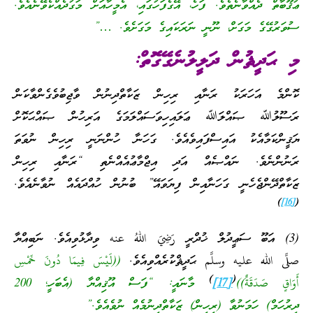
ޢުޤޫބާތް ދެއްވާނެތެވެ. ފަހެ، އޭގެފަހުގައި، އެމީހާއަށް މަގުދެއްކެވޭނެއެވެ.
ސުވަރުގޭގެ މަގަށް، ނޫނީ ނަރަކައިގެ މަގަށެވެ. …”
މި ޙަދީޘުން ދަލީލުނެގޭގޮތް:
ކޮންމެ އަހަރަކު ރަނާއި ރިހިން ޒަކާތްދިނުން ވާޖިބުވެގެންވާކަން
ރަސޫލުﷲ ޞައްލަﷲ ޢަލައިހިވަސައްލަމަގެ އަރިހުން ޞައްޙަކޮށް
ޔަޤީންކަމާއެކު އައިސްފައިވެއެވެ. ގަހަނާ ހުންނަނީ ރިހިން ނުވަތަ
ރަނުންނެވެ. ނައްޞެއް އަދި އިޖްމާޢުއެއްނެތި “ރަނާއި ރިހިން
ޒަކާތްދޭންޖެހެނީ ގަހަނާއިން ފިޔަވައޭ” ބުނުން ހުއްދައެއް ނުވާނެއެވެ.
)
[16]
(
(3) އަބޫ ސަޢީދުލް ޚުދްރީ رَضِيَ اللهُ عنه ވިދާޅުވިއެވެ. ނަބިއްޔާ
صلَّى الله عليه وسلَّم ޙަދީޘްކުރެއްވިއެވެ.
((لَيْسَ فِيمَا دُونَ خَمْسِ
)
(
أَوَاقٍ صَدَقَةٌ))
[17]
މާނައީ: “ފަސް އޫޤިއްޔާ (އެބަހީ؛ 200
ދިރުހަމް) ހަމަނުވާ (ރިހިން) ޒަކާތްދިނުމެއް ނުވެއެވެ.”