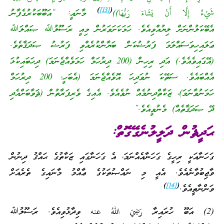
)
[13]
(
شَيْءٌ إِلَّا أَنْ يَشَاءَ رَبُّهَا))
މާނައީ: “އަބޫބަކުރުގެފާނު
އެބޭކަލުންނަށް ލިޔުއްވިއެވެ. ހަމަކަށަވަރުން މިއީ ރަސޫލުﷲ ޞައްލަﷲ
ޢަލައިހިވަސައްލަމަ ފަރުޟުކަން ބަޔާންކުރެއްވި ފަރުޟު ޞަދަޤާތެވެ.
(އޭގައިވެއެވެ.) އަދި ރިހިން (200 ދިރުހަމް ހަމަވެއްޖެނަމަ) ދިހަބައިކުޅަ
އެއްބައެވެ. ސަތޭކަ ނުވަދިހަ އޮވެއްޖެނަމަ (އެބަހީ؛ 200 ދިރުހަމް
ހަމަނުވާނަމަ)، ޒަކާތްދިނުމެއް ނުވެއެވެ. އެއިގެ ވެރިފަރާތުން (ޘަވާބަށްއެދި
ދޭ ޞަދަޤާތެއް) މެނުވީއެވެ.”
ޙަދީޘުން ދަލީލުނެގޭގޮތް:
ގަހަނާއަކީ ރިހީގެ ގަހަނާއެއްނަމަ، އެ ގަހަނާގައި ޒަކާތުގެ ޙައްޤު ދިނުން
ވާޖިބުވާނެއެވެ. އެއީ މި ނައްޞުތަކުގެ ޢާއްމު މާނައިގެ ތެރެއަށް
)
[14]
(
ވަންނާތީއެވެ.
(2) އަބޫ ހުރައިރާ رَضِيَ اللهُ عنه ވިދާޅުވިއެވެ. ރަސޫލުﷲ