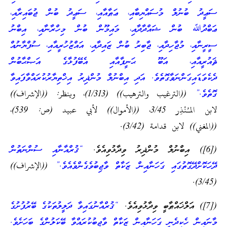
ސަޢީދު ބުނުލް މުސައްޔިބާއި، ޢަޠާއާއި، ސަޢީދު ބުން ޖުބައިރާއި،
ޢަބްދުﷲ ބުން ޝައްދާދާއި، މައިމޫން ބުން މިހްރާނާއި، އިބްނު
ސީރީނާއި، މުޖާހިދާއި، ޖާބިރު ބުން ޒައިދާއި، އައްޒުހުރީއާއި، ސުފްޔާނުއް
ޘައުރީއާއި، އަބޫ ޙަނީފާއާއި އެބޭފުޅާގެ އަޞްޙާބުން
ދެކެވަޑައިގަންނަވާގޮތެވެ. އަދި އިބްނުލް މުންޛިރު އިޚްތިޔާރުކުރައްވާފައިވާ
ގޮތެވެ.”
((الترغيب والترهيب)) (1/313)، وينظر: ((الإشراف))
لابن المـُنْذِر 3/45، ((الأموال)) لأبي عبيد (ص: 539)،
((المغني)) لابن قدامة (3/42).
([6]) އިބްނުލް މުންޛިރު ވިދާޅުވިއެވެ.
“ޤުރްއާނާއި ސުންނަތުން
ދޭހަކޮށްދޭގޮތުގައި ގަހަނާއިން ޒަކާތް ވާޖިބުވެގެންވެއެވެ.”
((الإشراف))
(3/45).
([7]) އަލްޚައްޠާބީ ވިދާޅުވިއެވެ.
“ޤުރްއާނުގައިވާ ދަލީލުތަކުގެ ބޭރުފުށުގެ
މާނައިން ހެކިދެނީ ގަހަނާއިން ޒަކާތް ވާޖިބުކުރައްވާ ބޭކަލުންގެ ބަހަށެވެ.