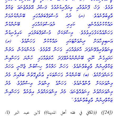
ވުމެވެ. ފަހެ، ފޮރުވުމާއި ވިޔަފާރިކުރުމުގެ ޤަޞްދު އޮވެއްޖެނަމަ ޒަކާތް
ވާޖިބުވާނެއެވެ. (ނ) ދުރު މުސްތަޤްބަލެއްގައި ބޭނުންކުރުމަށް
ރައްކާކުރުމެއްނެތި، ކައިރި ދުވަސްތަކެއްގައި ބޭނުންކުރާ
ގަހަނާއެއްކަމުގައިވުމެވެ. މިސާލަކަށް؛ މުސްތަޤްބަލުގައި ކައިވެނިކުރާ
އަނބިމީހާއަށް ދިނުމަށްޓަކައި ރައްކާކުރާ ގަހަނާއެވެ. (ރ)
ޒީނަތްތެރިވެވޭނެފަދަ ޙާލަތެއްގައި ގަހަނާ އޮތުމެވެ. އެހެންކަމުން، އަލުން
ހަދައިގެން ނޫނީ ބޭނުންނުކުރެވޭފަދަ ޙާލަތެއްގައި ހުންނަ ގަހަނާއިން
ޒަކާތްދިނުން ވާޖިބުވާނެއެވެ. ގަހަނާ ހަލާކުވާ ހިސާބުން ޖެހޭނީ އަހަރު
ގުނަންފަށާށެވެ. (ބ) ބޭނުންކުރާ ގަހަނާތަކަކީ ޢުރުފީގޮތުން ބަލާއިރު މެދު
މިންވަރަކަށް ވާންވާނެއެވެ. ގަހަނާގެ މިންވަރު އިސްރާފުވެ، މެދު
މިންވަރަށްވުރެ ގިނަވެއްޖެނަމަ، މެދު މިންވަރަށްވުރެ އިތުރުވާ ގަހަނާއިން
ޒަކާތްދިނުން ވާޖިބުވާނެއެވެ.”
([24]) ((الكافي في فقه أهل المدينة)) لابن عبد البر (1/