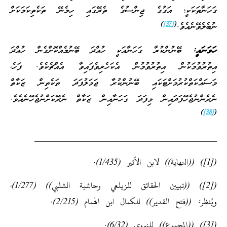
ގަހަނާތަކަކީ؛ އަގުގެ ޖިންސުގެ ތެރޭގައި ހިމެނޭ ތަކެތިކަމަކަށް
)
[37]
(
ނުބެލެވޭނެއެވެ.
ހަވަނައީ:
ބޭނުންކުރާ ގަހަނާއަކީ ހުއްދަ ބޭނުމެއްކޮށްގެން ހުއްދަ
އިތުރުވުމަކުން އިތުރުވުމުން އެކަހެރިވެފައިވާ އެއްޗެކެވެ. ފަހެ،
މަސައްކަތްކުރުމަށްޓަކައި ބޭނުންކުރާ ޖަމަލުފަދަ ތަކެތިން ޒަކާތް
ނެރެންނުޖެހޭފަދައިން މިފަދަ ގަހަނާއިން ޒަކާތް ނެރޭކަށްނުޖެހޭނެއެވެ.
)
[38]
(
________________________________________
([1]) ((النهاية)) لابن الأثير (1/435).
([2]) ((تبيين الحقائق للزيلعي وحاشية الشلبي)) (1/277)،
ويُنظر: ((فتح القدير)) للكمال ابن الهمام (2/215).
([3]) ((المجموع)) للنووي (6/32).