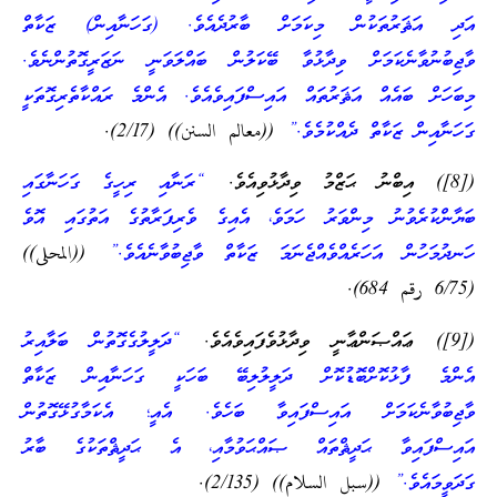
އަދި އަޘަރުތަކުން މިކަމަށް ބާރުދެއެވެ. (ގަހަނާއިން) ޒަކާތް
ވާޖިބުނުވާނެކަމަށް ވިދާޅުވާ ބޭކަލުން ބައްލަވަނީ ނަޒަރީގޮތުންނެވެ.
މިބަހަށް ބައެއް އަޘަރުތައް އައިސްފައިވެއެވެ. އެންމެ ރައްކާތެރިގޮތަކީ
ގަހަނާއިން ޒަކާތް ދެއްކުމެވެ.”
((معالم السنن)) (2/17).
([8]) އިބްނު ޙަޒްމު ވިދާޅުވިއެވެ.
“ރަނާއި ރިހީގެ ގަހަނާގައި
ބަޔާންކުރެވުނު މިންވަރު ހަމަވެ، އެއިގެ ވެރިފަރާތުގެ އަތުގައި އޮވެ
ހަނދުމަހުން އަހަރެއްވެއްޖެނަމަ ޒަކާތް ވާޖިބުވާނެއެވެ.”
((المحلى))
(6/75 رقم 684).
([9]) ޢައްޞަންޢާނީ ވިދާޅުވެފައިވެއެވެ.
“ދަލީލުގެގޮތުން ބަލާއިރު
އެންމެ ފާޅުކޮށްބޮޑުކޮށް ދަލީލުލިބޭ ބަހަކީ ގަހަނާއިން ޒަކާތް
ވާޖިބުވާނެކަމަށް އައިސްފައިވާ ބަހެވެ. އެއީ؛ އެކަމާގުޅޭގޮތުން
އައިސްފައިވާ ޙަދީޘްތައް ޞައްޙަވުމާއި، އެ ޙަދީޘްތަކުގެ ބާރު
ގަދަވީމައެވެ.”
((سبل السلام)) (2/135).