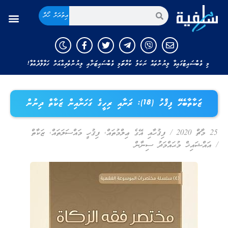
އިތުރަށް ހޯދާ
މި ވެބްސައިޓުގައިވާ ލިޔުންތައް ނަކަލު ކުރާނަމަ މި ވެބްސައިޓަށާއި ލިޔުންތެރިއާއަށް ހަވާލާދެއްވާ!
ޒަކާތާބެހޭ ފިޤްހު (18): ރަނާއި ރިހީގެ ގަހަނާއިން ޒަކާތް ދިނުން
25 މާޗް 2020
/
ފިޤުހާއި އޭގެ ޢިލްމުތައް
,
ފިޤުހީ މައްސަލަތައް
,
ޒަކާތް
/
އައްޝައިޚް މުޙައްމަދު ސިނާން