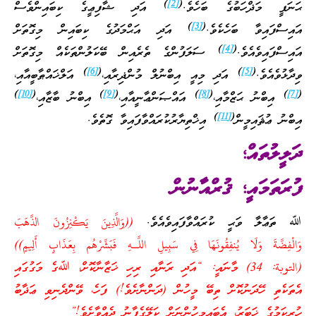
)
[2]
(
ޙަނަފީ މަޛްހަބުގެ ބަހެވެ.
އަދި ޝާފިޢީގެ ކިބައިންވެސް
)
[3]
(
އައިސްފައިވާ ބަހެކެވެ.
އަދި އަޙްމަދުގެ ކިބައިން މިގޮތަށް
)
[4]
(
އައިސްފައިވެއެވެ.
ސަލަފުންގެ ތެރެއިން ބޭކަލުންތަކެއް މިގޮތަށް
)
[6]
(
)
[5]
(
ވިދާޅުވެއެވެ.
އަދި މިއީ އިބްނުލް މުންޛިރާއި،
އަލްޚައްޠާބީއާއި،
)
[10]
(
)
[9]
(
)
[8]
(
)
[7]
(
އިބްނު ޙަޒްމާއި،
އައްޞަންޢާނީއާއި،
އިބްނު ބާޒާއި،
)
[11]
(
އިބްނު ޢުޘައިމީން
އިޚްތިޔާރުކުރައްވާފައިވާ ގޮތެވެ.
ދަލީލުތައް؛
ފުރަތަމައީ؛ ޤުރްއާނުން
ﷲ ތަޢާލާ ވަޙީ ކުރައްވާފައިވެއެވެ.
((وَالَّذِينَ يَكْنِزُونَ الذَّهَبَ
وَالْفِضَّةَ وَلَا يُنفِقُونَهَا فِي سَبِيلِ اللَّـهِ فَبَشِّرْ‌هُم بِعَذَابٍ أَلِيمٍ))
(التوبة: 34) މާނައީ: “އަދި ރަނާއި ރިހި ޚަޒާނާކޮށް، ﷲގެ މަގުގައި
އެތަކެތި ހޭދަނުކޮށް ތިބޭ މީހުން (ދަންނާށެވެ!) ފަހެ، ވޭންދެނިވި ޢަޛާބު
ހުރިކަމުގެ ޚަބަރު، އެބައިމީހުންނަށް ކަލޭގެފާނު ދެއްވާށެވެ!”