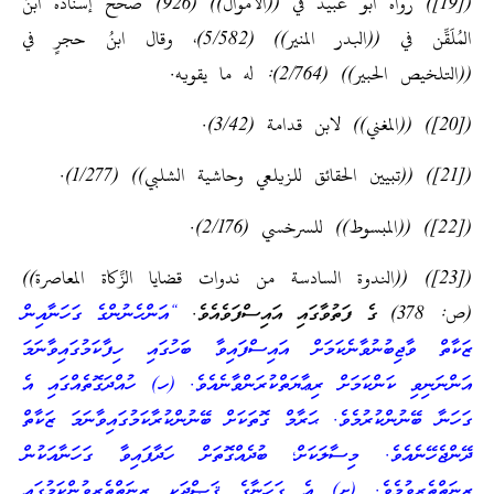
([19]) رواه أبو عبيد في ((الأموال)) (926) صحَّح إسنادَه ابنُ
المُلَقِّن في ((البدر المنير)) (5/582)، وقال ابنُ حجرٍ في
((التلخيص الحبير)) (2/764): له ما يقويه.
([20]) ((المغني)) لابن قدامة (3/42).
([21]) ((تبيين الحقائق للزيلعي وحاشية الشلبي)) (1/277).
([22]) ((المبسوط)) للسرخسي (2/176).
([23]) ((الندوة السادسة من ندوات قضايا الزَّكاة المعاصرة))
(ص: 378) ގެ ފަތުވާގައި އައިސްފަވެއެވެ.
“އަންހެނުންގެ ގަހަނާއިން
ޒަކާތް ވާޖިބުނުވާނެކަމަށް އައިސްފައިވާ ބަހުގައި ހިފާކަމުގައިވާނަމަ
އަންނަނިވި ކަންކަމަށް ރިޢާޔަތްކުރަންވާނެއެވެ. (ހ) ހުއްދަގޮތެއްގައި އެ
ގަހަނާ ބޭނުންކުރުމެވެ. ޙަރާމް ގޮތަކަށް ބޭނުންކުރާކަމުގައިވާނަމަ ޒަކާތް
ދޭންޖެހޭނެއެވެ. މިސާލަކަށް؛ ބުދެއްގޮތަށް ހަދާފައިވާ ގަހަނާއަކުން
ޒީނަތްތެރިވުމެވެ. (ށ) އެ ގަހަނާގެ ޤަޞްދަކީ ޒީނަތްތެރިވުންކަމުގައި