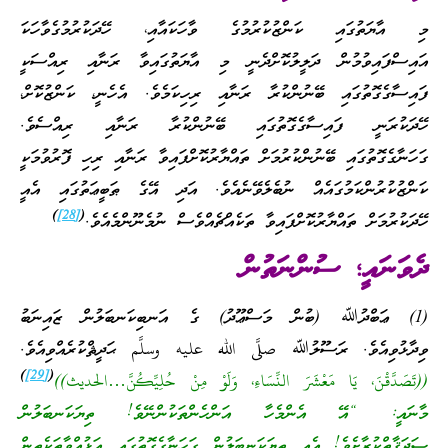
މި އާޔަތުގައި ކަންޒުކުރުމުގެ ވާހަކައާއި، ހޭދަކުރުމުގެވާހަކަ
އައިސްފައިވުމުން ދަލީލުކޮށްދެނީ މި އާޔަތުގައިވާ ރަނާއި ރިއްސަކީ
ފައިސާގެގޮތުގައި ބޭނުންކުރާ ރަނާއި ރިހިކަމެވެ. އެހެނީ، ކަންޒުކޮށް،
ހޭދަކުރަނީ ފައިސާގެގޮތުގައި ބޭނުންކުރާ ރަނާއި ރިއްސެވެ.
ގަހަނާގެގޮތުގައި ބޭނުންކުރުމަށް ތައްޔާރުކޮށްފައިވާ ރަނާއި ރިހި ފޮރުވުމަކީ
ކަންޒުކުރުންކަމުގައެއް ނުބެލެވޭނެއެވެ. އަދި އޭގެ ޠަބީޢަތުގައި އެއީ
)
[28]
(
ހޭދަކުރުމަށް ތައްޔާރުކޮށްފައިވާ ތަކެއްޗެއްވެސް ނުމެނޫންމެއެވެ.
ދެވަނައީ؛ ސުންނަތުން
(1) ޢަބްދުﷲ (ބުން މަސްޢޫދު) ގެ އަނބިކަނބަލުން ޒައިނަބު
ވިދާޅުވިއެވެ. ރަސޫލުﷲ صلَّى الله عليه وسلَّم ޙަދީޘްކުރެއްވިއެވެ.
)
[29]
(
((تَصَدَّقْنَ، يَا مَعْشَرَ النِّسَاءِ، وَلَوْ مِنْ حُلِيِّكُنَّ…الحديث))
މާނައީ: “އޭ އެންމެހާ އަންހެންތަކުންނޭވެ! ތިޔަކަނބަލުން
ޞަދަޤާތްކުރާށެވެ! އެއީ ތިޔަކަނބަލުން ގަހަނާގެގޮތުގައި އަޅުއްވާތަކެތިން