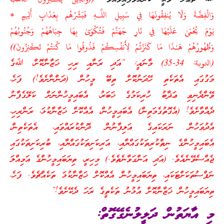
وَالْفِضَّةَ وَلَا يُنفِقُونَهَا فِي سَبِيلِ اللَّـهِ فَبَشِّرْ‌هُم بِعَذَابٍ أَلِيمٍ *
يَوْمَ يُحْمَىٰ عَلَيْهَا فِي نَارِ‌ جَهَنَّمَ فَتُكْوَىٰ بِهَا جِبَاهُهُمْ وَجُنُوبُهُمْ
وَظُهُورُ‌هُمْ هَـٰذَا مَا كَنَزْتُمْ لِأَنفُسِكُمْ فَذُوقُوا مَا كُنتُمْ تَكْنِزُونَ))
(التوبة: 34-35) މާނައީ: “އަދި ރަނާއި ރިހި ޚަޒާނާކޮށް، ﷲގެ
މަގުގައި އެތަކެތި ހޭދަނުކޮށް ތިބޭ މީހުން (ދަންނާށެވެ!) ފަހެ،
ވޭންދެނިވި ޢަޛާބު ހުރިކަމުގެ ޚަބަރު، އެބައިމީހުންނަށް ކަލޭގެފާނު
ދެއްވާށެވެ! (އެގޮތުގެމަތިން) އެބައިމީހުން، އެއްކޮށް ޚަޒާނާކުޅަ، ރަންރިހި،
އެދުވަހުން ނަރަކައިގެ އަލިފާނުން ދޮންކުރައްވައި، އެތަކެތިން،
އެބައިމީހުންގެ ނިތްކުރިތަކުގައްޔާއި، އަރިކަށިތަކުގައްޔާއި، ބުރިކަށިތަކުގައި
ޖެއްސެވޭނެއެވެ. (އަދި އަންގަވާނެތެވެ.) މިހިރީ، ތިޔަބައިމީހުންގެ އަމިއްލަ
ނަފްސުތަކަށްޓަކައި، ތިޔަބައިމީހުން އެއްކޮށް ޚަޒާނާކުޅަ ތަކެއްޗެވެ. ފަހެ،
ތިޔަބައިމީހުން ޚަޒާނާކޮށް އުޅުނު ތަކެތީގެ ރަހަ ދެކޭށެވެ!”
މި އާޔަތުން ދަލީލުނެގޭގޮތް: