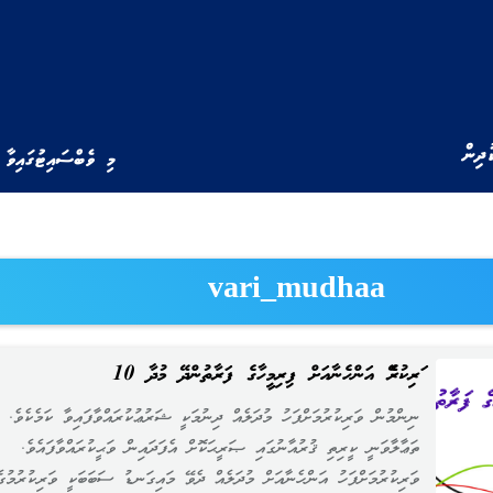
ުދިން
މި ވެބްސައިޓުގައިވާ 
vari_mudhaa
ވަރިކުރެވޭ އަންހެނާއަށް ފިރިމީހާގެ ފަރާތުންދޭ މުދާ 10
ނިންމުން ވަރިކުރުމަށްފަހު މުދަލެއް ދިނުމަކީ ޝަރުޢުކުރައްވާފައިވާ ކަމެކެވެ
ތަޢާލާވަނީ ކީރިތި ޤުރުއާނުގައި ޞަރީޙަކޮށް އެފަދައިން ވަޙީކުރައްވާފައެވެ.
ވަރިކުރުމަށްފަހު އަންހެނާއަށް މުދަލެއް ދެވޭ މައިގަނޑު ސަބަބަކީ ވަރިކުރުމުގެ