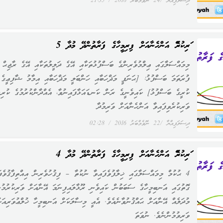
ދިސަލަފިއްޔާ
24 ނޮވެމްބަރު 2016
21:35
ވަރިކުރެވޭ އަންހެނާއަށް ފިރިމީހާގެ ފަރާތުންދޭ މުދާ 5
މިމައްސަލާގައި ޢިލްމުވެރިންގެ ބަސްފުޅުތަކާއި އޭގެ ދަލީލުތަކާއި އޭގެ ރާޖިޙް
ފުރަތަމަ ބަސްފުޅު: [ޙަނަފީ މަޛްހަބާއި ހަންބަލީ މަޛްހަބާއި އިމާމު ޝާފިޢީގެ
ކުރީގެ ބަސްފުޅު] ކައިވެނީގެ ރަން ކަނޑައަޅާފައިނުވާ، އެއްދާންކުރުމުގެ ކުރިނ
ވަރިކުރެވިފައިވާ އަންހެނާއަށް ވަރިމުދާ
ދިސަލަފިއްޔާ
22 ނޮވެމްބަރު 2016
02:28
ވަރިކުރެވޭ އަންހެނާއަށް ފިރިމީހާގެ ފަރާތުންދޭ މުދާ 4
4 ޙުކުމް މިމައްސަލާގައި ޚިލާފުވެފައިވާ ނުކުތާ – ފިޤުހުވެރިން އިއްތިފާޤުވެފަ
ގޮތުގައި އަނބިމީހާގެ ސަބަބުން ކައިވެނި ރޫޅާލައިފިނަމަ އޭނާއަށް ވަރިކުރުމު
މުދަލެއް އޭނާއަށް ޙައްޤުނުވާނެއެވެ. އެއީ މިސާލަކަށް އަނބިމީހާ ޚުލްޢުވަރިއަކ
ވަރިވުމުންނެވެ. ނުވަތަ