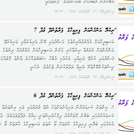
އެބޭކަލުން ދެބަޔަކަށް ބައްސަވައެވެ. ފުރަތަމައީ:
ދިސަލަފިއްޔާ
27 ނޮވެމްބަރު 2016
08:59
ވަރިކުރެވޭ އަންހެނާއަށް ފިރިމީހާގެ ފަރާތުންދޭ މުދާ 7
އަނބިމީހާއަށް ގެއްލުމެއްދިނުމުގެ ގަޞްދުގައި އޭނާ ވަރިކުރުމާއި ވަރިކުރެވޭ
އަންހެނާއަށް މުދަލެއް ދިނުމާހުރި ގުޅުން އަނބިމީހާއަށް ގެއްލުމެއް ދިނުމުގެ
ޤަޞްދުގައި ކުރެވޭ ވަރިއާއި، އެކުއެކި މުބާހު ސަބަބުތަކާހުރެ ޢާންމު ގޮތެއްގައ
މީސްތަކުންކޮށްއުޅޭ ވަރިއާ ތަފާތުކުރަން ޖެހެއެވެ. އެހެނީ
ދިސަލަފިއްޔާ
26 ނޮވެމްބަރު 2016
19:48
ވަރިކުރެވޭ އަންހެނާއަށް ފިރިމީހާގެ ފަރާތުންދޭ މުދާ 6
5. މިންވަރު ކަނޑައެޅުން ވަރިކުރުމަށްފަހު ދެވޭ މުދަލުގައި ވަކި މިންވަރެއް
ކަނޑައެޅުމުގައި ބަލާނެ ގޮތަކާމެދު ފިޤުހުވެރިންވަނީ ޚިޔާލު ތަފާތުވެފައެވެ. އެގ
އެކަމުގައި ބަލާނީ ފިރިމީހާގެ ޙާލަތަށް ތޯ ނުވަތަ އަނބިމީހާގެ ޙާލަތަށް ތޯ ނު