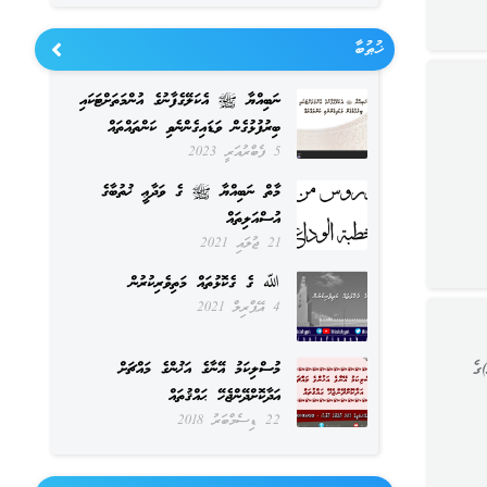
ޚުޠުބާ
ނަބިއްޔާ ﷺ އެކަލޭގެފާނުގެ އުންމަތަށްޓަކައި
ބިރުފުޅުގެން ވަޑައިގެންނެވި ކަންތައްތައް
5 ފެބްރުއަރީ 2023
މާތް ނަބިއްޔާ ﷺ ގެ ވަދާޢީ ޚުތުބާގެ
އުސްއަލިތައް
21 ޖުލައި 2021
ﷲ ގެ ގެކޮޅުތައް މަތިވެރިކުރުން
4 އޭޕްރިލް 2021
)ގެ
މުސްލިކަމު އޭނާގެ އަޚުންގެ މައްޗަށް
އަދާކޮށްދޭންޖެހޭ ޙައްޤުތައް
22 ޑިސެމްބަރު 2018