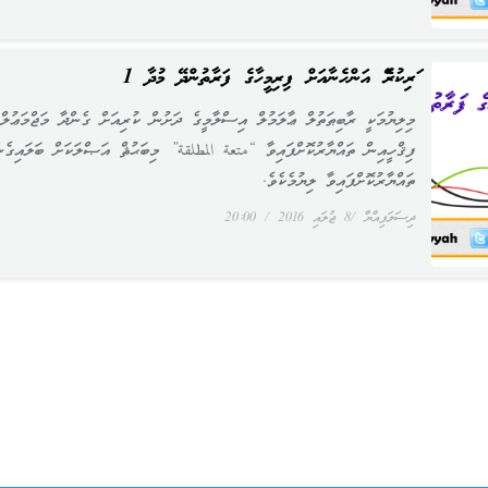
ވަރިކުރެވޭ އަންހެނާއަށް ފިރިމީހާގެ ފަރާތުންދޭ މުދާ 1
މިލިޔުމަކީ ރާބިޠަތުލް ޢާލަމުލް އިސްލާމީގެ ދަށުން ކުރިއަށް ގެންދާ މަޖްމަޢުލް
ފިޤްހީއިން ތައްޔާރުކޮށްފައިވާ “متعة المطلقة” މިބަޙުޘް އަޞްލަކަށް ބަލައިގެނ
ތައްޔާރުކޮށްފައިވާ ލިޔުމެކެވެ.
ދިސަލަފިއްޔާ
8 ޖުލައި 2016
20:00