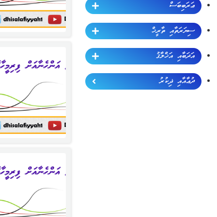
ޢަރަބިބަސް
ސިޔަރަތާއި ތާރީޚް
އަދަބާއި އަޚްލާޤު
ދުޢާއާއި ޛިކުރު