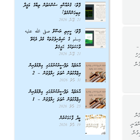
ފޮތް: ޤުރުއާނާއި ސުންނަތުން ތިބާގެ ޢަޤީދާ
ލިބިގަންނާށެވެ!
21 ޖޫން 2026
ފޮތް: ކީރިތި ރަސޫލާ صلى الله عليه
وسلم ގެ ކައިވެނިފުޅުތަކާ މެދު ދެކެވޭ
 –
ވާހަކަތަކުގެ ޙަޤީޤަތް
21 ޖޫން 2026
ހު
ުން
އާޔަތެއް ތަފްސީރުކުރުމުގައި ޢިލްމުވެރިން
އިޖްމާޢުވުން ނުވަތަ ޚިލާފުވުން – 2
31 މާޗް 2026
އާޔަތެއް ތަފްސީރުކުރުމުގައި ޢިލްމުވެރިން
އިޖްމާޢުވުން ނުވަތަ ޚިލާފުވުން – 1
25 މާޗް 2026
ޭން
ޢީދު ފާހަގަކުރުން
ްވަނީ
19 މާޗް 2026
ވުން