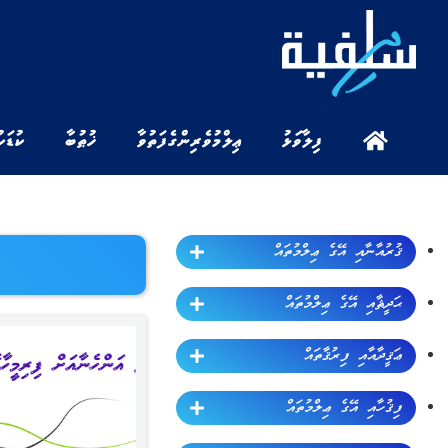
ފިލާވަޅު
ޢިލްމުވެރިންގެ ފަތުވާ
ޚުޠުބާ
ކުޑަކ
ޤުރުއާނާއި އޭގެ ޢިލްމުތައް
ޙަދީޘާއި އޭގެ ޢިލްމުތައް
ޢަޤީދާއާއި ފިރުޤާތައް
ފިޤުހާއި އޭގެ ޢިލްމުތައް