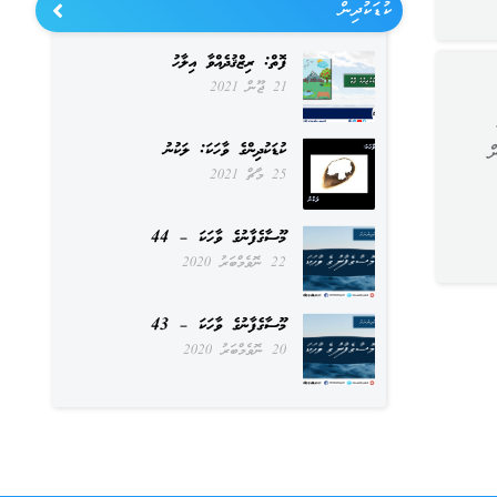
ކުޑަކުދިން
ފޮތް: ރިޒްޤުދެއްވާ އިލާހު
21 ޖޫން 2021
ކުޑަކުދިންގެ ވާހަކަ: ލަކުނު
ް
25 މާޗް 2021
މޫސާގެފާނުގެ ވާހަކަ – 44
22 ނޮވެމްބަރު 2020
މޫސާގެފާނުގެ ވާހަކަ – 43
20 ނޮވެމްބަރު 2020