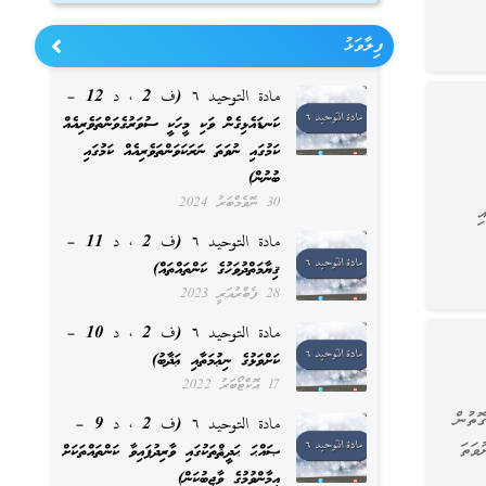
ފިލާވަޅު
مادة التوحيد ٦ (ف 2 ، د 12 –
ކަނޑައެޅިގެން ވަކި މީހަކީ ސުވަރުގެވަންތަވެރިއެއް
ކަމުގައި ނުވަތަ ނަރަކަވަންތަވެރިއެއް ކަމުގައި
ބުނުން)
30 ނޮވެމްބަރު 2024
ި
مادة التوحيد ٦ (ف 2 ، د 11 –
ޤިޔާމަތްދުވަހުގެ ކަންތައްތައް)
28 ފެބްރުއަރީ 2023
مادة التوحيد ٦ (ف 2 ، د 10 –
ކަށްވަޅުގެ ނިޢުމަތާއި ޢަޛާބު)
17 އޮކްޓޯބަރު 2022
ޮތުން
مادة التوحيد ٦ (ف 2 ، د 9 –
ވަތަ
ޞައްޙަ ޙަދީޘްތަކުގައި ވާރިދުފައިވާ ކަންތައްތަކަށް
އީމާންވުމުގެ ވާޖިބުކަން)