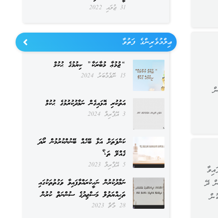
31 ޖުލައި 2022
ޢިލްމުވެރިންގެ ފަތުވާ
“ޖުމުޢާ މުބާރަކާ” ކިޔުމުގެ ޙުކުމް
15 ނޮވެމްބަރު 2024
ް
އަތުކުރި އޮޅައިގެން ނަމާދުކުރުމުގެ ޙުކުމް
3 އޭޕްރިލް 2024
ކަންފަތަށް އަޅާ ބޭހެއް ބޭނުންކުރުމުން ރޯދަ
ގެއްލޭ ތަ؟
5 އޭޕްރިލް 2023
އިވާ
ނަމާދުކުރުން ނަހީކުރައްވާފައިވާ ވަގުތުތަކުގައި
ން ދޭ
ތަޙިއްޔަތުލް މަސްޖިދުގެ ސުންނަތް ކުރުން
ުން
28 މާޗް 2023