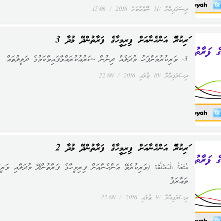
ދިސަލަފިއްޔާ
11 ނޮވެމްބަރު 2016
15:06
ވަރިކުރެވޭ އަންހެނާއަށް ފިރިމީހާގެ ފަރާތުންދޭ މުދާ 3
3. ވަރިކުރުމަށްފަހު މުދަލެއް ދިނުން ޝަރުޢުކުރައްވާފައިވާކަމުގެ ދަލީލުތައް
ދިސަލަފިއްޔާ
10 ޖުލައި 2016
22:00
ވަރިކުރެވޭ އަންހެނާއަށް ފިރިމީހާގެ ފަރާތުންދޭ މުދާ 2
مُتْعَةُ الْمُطَلَّقَة (ވަރިކުރެވޭ އަންހެނާއަށް ފިރިމީހާގެ ފަރާތުންދޭ މުދަލާއި ވަރީ
ތަޢާރަފު
ދިސަލަފިއްޔާ
9 ޖުލައި 2016
22:00