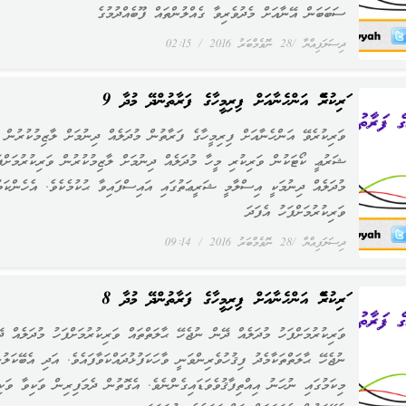
ސަބަބަން އޭނާއަށް މެދުވެރިވާ ގެއްލުންތައް ފޫބެއްދުމުގެ
ދިސަލަފިއްޔާ
28 ނޮވެމްބަރު 2016
02:15
ވަރިކުރެވޭ އަންހެނާއަށް ފިރިމީހާގެ ފަރާތުންދޭ މުދާ 9
ވަރިކުރެވޭ އަންހެނާއަށް ފިރިމީހާގެ ފަރާތުން މުދަލެއް ދިނުމަށް ލާޒިމުކުރުން
ޝަރުޢީ ކޯޓަކުން ވަރިކުރި މީހާ މުދަލެއް ދިނުމަށް ލާޒިމުކުރުން ވަރިކުރުމަށްފަ
މުދަލެއް ދިނުމަކީ އިސްލާމީ ޝަރީޢަތުގައި އައިސްފައިވާ ޙުކުމެކެވެ. އެހެންކަމ
ވަރިކުރުމަށްފަހު އެފަދަ
ދިސަލަފިއްޔާ
28 ނޮވެމްބަރު 2016
09:14
ވަރިކުރެވޭ އަންހެނާއަށް ފިރިމީހާގެ ފަރާތުންދޭ މުދާ 8
ވަރިކުރުމަށްފަހު މުދަލެއް ދޭން ނުޖެހޭ ޙާލަތްތައް ވަރިކުރުމަށްފަހު މުދަލެއް ދ
ނުޖެހޭ ޙާލަތްތަކާމެދު ފިޤުހުވެރިންވަނީ ވާހަކަފުޅުދައްކަވާފައެވެ. އަދި އެބޭކަލުނ
މިކަމުގައި ނުހަނު އިއްތިފާޤުވެވަޑައިގެންނެވެ. އެގޮތުން ދެމަފިރިން ވަކިވާ ވަކި