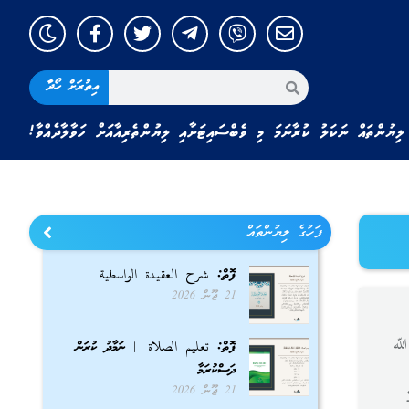
އިތުރަށް ހޯދާ
ލިޔުންތައް ނަކަލު ކުރާނަމަ މި ވެބްސައިޓަށާއި ލިޔުންތެރިއާއަށް ހަވާލާދެއްވާ!
ފަހުގެ ލިޔުންތައް
ފޮތް: شرح العقيدة الواسطية
21 ޖޫން 2026
. ﷲ
ފޮތް: تعليم الصلاة | ނަމާދު ކުރަން
ދަސްކުރަމާ
21 ޖޫން 2026