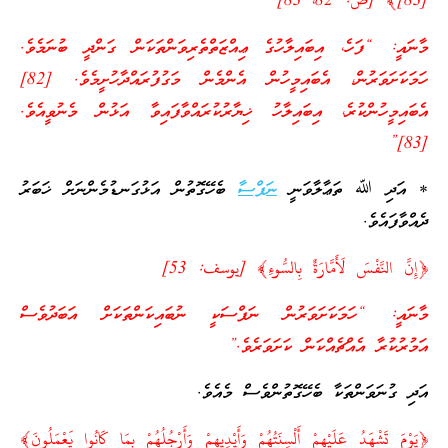
[83]﴾ [ص: 82، 83]
މާނައީ: “ފަހެ، އިބައިލާހުގެ ޢިއްޒަތްތެރިވަންތަކަން ގަންދީ ބުނަމެވެ.
ހަމަކަށަވަރުން، އެބައިމީހުން އެންމެން މަގުފުރައްދާހުށީމެވެ. [82]
އެބައިމީހުންކުރެ، އިބައިލާހު ޚިޔާރުކުރައްވާފައިވާ އަޅުން މެނުވީއެވެ.
[83]”
* އަދި ﷲ ތަޢާލާވަނީ
ނަފްސާ
ބެހޭގޮތުން އަޅުގަނޑުމެންނަށް ޚަބަރު
ދެއްވާފައެވެ.
﴿إِنَّ النَّفْسَ لَأَمَّارَةٌ بِالسُّوءِ﴾ [يوسف: 53]
މާނައީ: “ހަމަކަށަވަރުން ނަފްސަކީ ނުބައިކަންތަކަށް އަބަދުވެސް
އަމުރުކުރާ އެއްޗެއްކަން ކަށަވަރެވެ.”
އަދި ގުނަވަންތަކާ ބެހޭގޮތުންވެސް މެއެވެ.
﴿يَوْمَ تَشْهَدُ عَلَيْهِمْ أَلْسِنَتُهُمْ وَأَيْدِيهِمْ وَأَرْجُلُهُمْ بِمَا كَانُوا يَعْمَلُونَ﴾