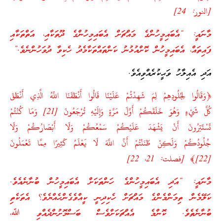
[النور: 24]
މާނައީ: “އެބައިމީހުންގެ މައްޗަށް އެބައިމިހުންގެ ދޫތަކާއި، އަތްތަކާއި
ފައިތައް، އެބައިމީހުން ކޮށްއުޅުނު ކަންތައްތަކާމެދު ހެކިވާ ދުވަހުންނެވެ.”
އަދި އެއިލާހު ވަޙީކުރެއްވިއެވެ.
﴿وَقَالُوا لِجُلُودِهِمْ لِمَ شَهِدْتُمْ عَلَيْنَا قَالُوا أَنْطَقَنَا اللَّهُ الَّذِي أَنْطَقَ
كُلَّ شَيْءٍ وَهُوَ خَلَقَكُمْ أَوَّلَ مَرَّةٍ وَإِلَيْهِ تُرْجَعُونَ [21] وَمَا كُنْتُمْ
تَسْتَتِرُونَ أَنْ يَشْهَدَ عَلَيْكُمْ سَمْعُكُمْ وَلَا أَبْصَارُكُمْ وَلَا
جُلُودُكُمْ وَلَكِنْ ظَنَنْتُمْ أَنَّ اللَّهَ لَا يَعْلَمُ كَثِيرًا مِمَّا تَعْمَلُونَ
[22]﴾ [فصلت: 21، 22]
މާނައީ: “އަދި އެބައިމީހުންގެ ހަންތަކަށް އެބައިމީހުން ބުނާނެއެވެ.
ކަލޭމެން ތިމަންމެންގެ މައްޗަށް ހެކިދިނީ ކީއްވެގެންހެއްޔެވެ؟ އެތަކެތި
ބުނާނެތެވެ. ކޮންމެ އެއްޗަކަށްވެސް ބަސްމޮށުންދެއްވި ﷲ،