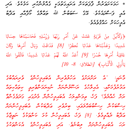
* ހަމަކަށަވަރުން ފާފަތަކަށް އަރައިގަތުމަކީ ގެއްލުންހުރި ކަމެކެވެ. އަދި
އެއީ ފަސާދައެކެވެ. އޭގެ ސަބަބުން ﷲ ތަޢާލާގެ ކޯފާއާއި ޢަޛާބު
އެމީހަކަށް ޙައްޤުވެއެވެ.
﴿وَكَأَيِّنْ مِنْ قَرْيَةٍ عَتَتْ عَنْ أَمْرِ رَبِّهَا وَرُسُلِهِ فَحَاسَبْنَاهَا حِسَابًا
شَدِيدًا وَعَذَّبْنَاهَا عَذَابًا نُكْرًا [8] فَذَاقَتْ وَبَالَ أَمْرِهَا وَكَانَ
عَاقِبَةُ أَمْرِهَا خُسْرًا [9] أَعَدَّ اللَّهُ لَهُمْ عَذَابًا شَدِيدًا فَاتَّقُوا اللَّهَ
يَاأُولِي الْأَلْبَابِ﴾ [الطلاق: 8- 10]
މާނައީ: “އެ ރަށްރަށުގެ އަހުލުވެރިން އެބައިމީހުންގެ ވެރިރައްބުގެ
އަމުރުފުޅަށާއި، އެއިލާހުގެ ރަސޫލުންނަށް ނުކިޔަމަންތެރިވީ ކިތައްކިތައް
ރަށް ހެއްޔެވެ؟ ފަހެ، ތިމަންއިލަހު އެބައިމީހުންނާ މެދުގައި ގަދަވެގެންވާ
ޙިސާބަކުން ޙިސާބުބައްލަވައި، ބިރުވެރި ޢަޛާބަކުން، އެބައިމީހުންނަށް
ޢަޛާބު ދެއްވީމެވެ. [8] ފަހެ، އެބައިމީހުން ކުޅަ ކަންތަކުގެ ނަތީޖާގެ
ރަހަ އެބައިމީހުންނަށް ލިބުނެވެ. އަދި އެބައިމީހުންގެ އެކަންތަކުގެ