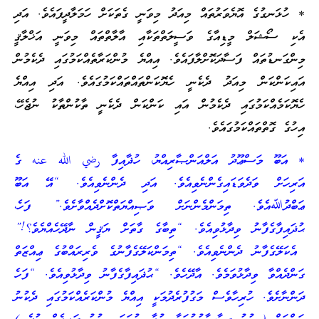
* ހުޅަނގުގެ އޮޔެވަރުތައް މިއަދު މިވަނީ ގެތަކަށް ހަމަލާދީފައެވެ. އަދި
އެކި ސޯޝަލް މީޑިއާގެ ވަސީލަތްތަކާއި އާލާތްތައް މިވަނީ އަޚްލާޤީ
މިންގަނޑުތައް ފަސާދަކޮށްލާފައެވެ. އިއްޔެ މުންކަރާތެއްކަމުގައި ދެކެމުން
އައިކަންކަން މިއަދު ދެކެނީ ހެޔޮކަންތައްތައްކަމުގައެވެ. އަދި އިއްޔެ
ހެޔޮކަމެއްކަމުގައި ދެކެމުން އައި ކަންކަން ދެކެނީ ތާކުންތާކު ނުޖެހޭ،
އިހުގެ ގޮތްތައްކަމުގައެވެ.
* އަބޫ މަސްޢޫދު އަލްއަންޞާރިއްޔު، ހުޛާއިފާ رضي الله عنه ގެ
އަރިހަށް ވަދެވަޑައިގެންނެވިއެވެ. އަދި ދެންނެވިއެވެ. “އޭ އަބޫ
ޢަބްދުﷲއެވެ. ތިމަންމެންނަށް ވަޞިއްޔަތްކޮށްދެއްވާށެވެ.” ފަހެ،
ޙުޛައިފާގެފާނު ވިދާޅުވިއެވެ. “ތިބާގެ ގާތަށް ޔަޤީން ނާދޭހެއްޔެވެ؟!”
އެކަލޭގެފާނު ދެންނެވިއެވެ. “ތިމަންކަލޭގެފާނުގެ ވެރިރައްބުގެ ޢިއްޒަތް
ގަންދެއްވާ ވިދާޅުވަމެވެ. އާދޭހެވެ. “ޙުޛައިފާގެފާނު ވިދާޅުވިއެވެ. “ފަހެ
ދަންނާށެވެ. ހުރިހާވެސް މަގުފުރެދުމަކީ އިއްޔެ މުންކަރެއްކަމުގައި ދެކުނު