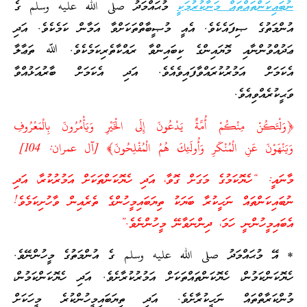
ނުބައިކަންތައްތައް މަނާކުރުމަކީ
މުޙައްމަދު صلى الله عليه وسلم ގެ
އުންމަތުގެ ޞިފައެކެވެ. އެއީ މުޞީބާތްތަކަށްވާ އަމާން ކަމެކެވެ. އަދި
ޢަދުއްވުންނާއި މޮޔައިންގެ ކިބައިންވާ ރައްކާތެރިކަމެކެވެ. ﷲ ތަޢާލާ
އެކަމަށް އަމުރުކުރައްވާފައިވެއެވެ. އަދި އެކަމަށް ބާރުއަޅުއްވާ
ވަޙީކުރެއްވިއެވެ.
﴿وَلْتَكُنْ مِنْكُمْ أُمَّةٌ يَدْعُونَ إِلَى الْخَيْرِ وَيَأْمُرُونَ بِالْمَعْرُوفِ
وَيَنْهَوْنَ عَنِ الْمُنْكَرِ وَأُولَئِكَ هُمُ الْمُفْلِحُونَ﴾ [آل عمران: 104]
މާނައީ: “ހެޔޮކަމުގެ މަގަށް ގޮވާ، އަދި ހެޔޮކަންތަކަށް އަމުރުކުރާ، އަދި
ނުބައިކަންތައް ނަހީކުރާ ބަޔަކު ތިޔަބައިމީހުންގެ ތެރެއިން ވާހުށިކަމެވެ!
އެބައިމީހުންނީ ހަމަ، ދިންނަވާނޭ މީހުންނެވެ.”
* އޭ މުޙައްމަދު صلى الله عليه وسلم ގެ އުންމަތުގެ މީހުންނޭވެ.
ހެޔޮކަންކަމުން، ހެޔޮކަންތައްތަކަށް އަމުރުކުރާށެވެ. އަދި ހެޔޮކަންކަމުން،
މުންކަރާތްތައް ނަހީކުރާށެވެ. އަދި ތިޔަބައިމީހުންކުރެ މީހަކަށް