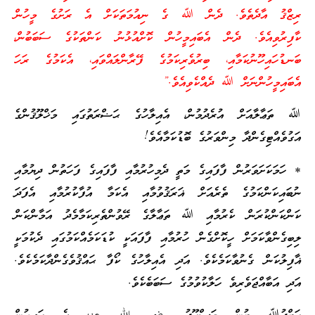
ރިޒްޤު އާދެތެވެ. ދެން ﷲ ގެ ނިއުމަތަކަށް އެ ރަށުގެ މީހުން
ކާފިރުވިއެވެ. ދެން އެބައިމީހުން ކޮށްއުޅުނު ކަންތަކުގެ ސަބަބުން،
ބަނޑުހައިހޫނުކަމާއި، ބިރުވެރިކަމުގެ ފޭރާންލައްވައި، އެކަމުގެ ރަހަ
އެބައިމީހުންނަށް ﷲ ދެއްކެވިއެވެ.”
ﷲ ތަޢާލާއަށް އުރެދުމުން، އެއިލާހުގެ ޙަޟްރަތުގައި މަޚްލޫޤުންގެ
އަގުވެއްޓިގެންދާ މިންވަރުގެ ބޮޑުކަމާއެވެ!
* ހަމަކަށަވަރުން ފާފައިގެ މަތީ ދެމިހުރުމާއި ފާފައިގެ ފަހަތުން ދިޔުމާއި
ނުބައިކަންކަމުގެ ތެރެއަށް ޣަރަޤުވުމާއި އެކަމާ އުފާކުރުމާއި އެފަދަ
ކަންކަންކުރަން ކެރުމާއި ﷲ ތަޢާލާގެ ރޭވުންތެރިކަމާމެދު އަމާންކަން
ލިބިގެންވާކަމަށް ހީކޮށްގެން ހުރުމާއި ފާފައަކީ ކުޑަކަމެއްކަމުގައި ދެކުމަކީ
ޣާފިލުކަން ގެނުވާކަމެކެވެ. އަދި އެއިލާހުގެ ކޯފާ ޙައްޤުވެގެންދާކަމެކެވެ.
އަދި އަބާއްޖަވެރިވެ ހަލާކުވުމުގެ ސަބަބެކެވެ.