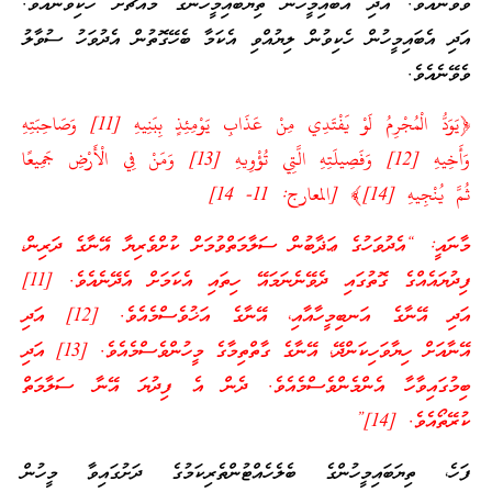
ވެވޭނެއެވެ. އަދި އެބައިމީހުން ތިޔަބައިމީހުންގެ މައްޗަށް ހެކިވާނެއެވެ.
އަދި އެބައިމީހުން ހެކިވުން ލިޔުއްވި އެކަމާ ބެހޭގޮތުން އެދުވަހު ސުވާލު
ވެވޭނެއެވެ.
﴿يَوَدُّ الْمُجْرِمُ لَوْ يَفْتَدِي مِنْ عَذَابِ يَوْمِئِذٍ بِبَنِيهِ [11] وَصَاحِبَتِهِ
وَأَخِيهِ [12] وَفَصِيلَتِهِ الَّتِي تُؤْوِيهِ [13] وَمَنْ فِي الْأَرْضِ جَمِيعًا
ثُمَّ يُنْجِيهِ [14]﴾ [المعارج: 11- 14]
މާނައީ: “އެދުވަހުގެ ޢަޛާބުން ސަލާމަތްވުމަށް ކުށްވެރިޔާ އޭނާގެ ދަރިން،
ފިދުޔައެއްގެ ގޮތުގައި ދެވޭނެނަމައޭ ހިތައި އެކަމަށް އެދޭނެއެވެ. [11]
އަދި އޭނާގެ އަނބިމީހާއާއި، އޭނާގެ އަޚުވެސްމެއެވެ. [12] އަދި
އޭނާއަށް ހިޔާވަހިކަންދޭ، އޭނާގެ ގާތްތިމާގެ މީހުންވެސްމެއެވެ. [13] އަދި
ބިމުގައިވާހާ އެންމެންވެސްމެއެވެ. ދެން އެ ފިދުޔަ އޭނާ ސަލާމަތް
ކުރޭތޯއެވެ. [14]”
ފަހެ، ތިޔަބައިމީހުންގެ ބެލެހެއްޓުންތެރިކަމުގެ ދަށުގައިވާ މީހުން