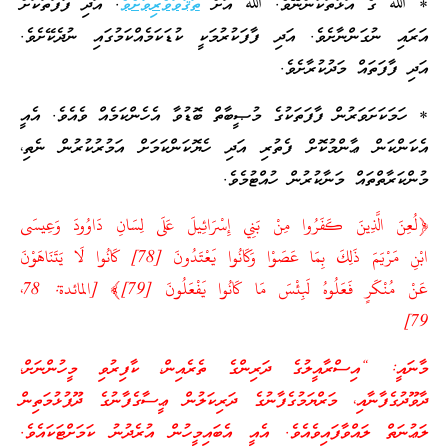
* ﷲ ގެ އަޅުތަކުންނޭވެ. ﷲ އަށް
ތަޤުވަވެރިވާށެވެ
. އަދި ފާފަތަކަށް
އަރައި ނުގަންނާށެވެ. އަދި ފާފަކުރުމަކީ ކުޑަކަމެއްކަމުގައި ނުދެކޭށެވެ.
އަދި ފާފަތައް މަދުކުރާށެވެ.
* ހަމަކަށަވަރުން ފާފަތަކުގެ މުޞީބާތް ބޮޑުވާ އެހެންކަމެއް ވެއެވެ. އެއީ
އެކަންކަން ޢާންމުކޮށް ފެތުރި އަދި ހެޔޮކަންކަމަށް އަމުރުކުރުން ނެތި،
މުންކަރާތްތައް މަނާކުރުން ހުއްޓުމެވެ.
﴿لُعِنَ الَّذِينَ كَفَرُوا مِنْ بَنِي إِسْرَائِيلَ عَلَى لِسَانِ دَاوُودَ وَعِيسَى
ابْنِ مَرْيَمَ ذَلِكَ بِمَا عَصَوْا وَكَانُوا يَعْتَدُونَ [78] كَانُوا لَا يَتَنَاهَوْنَ
عَنْ مُنْكَرٍ فَعَلُوهُ لَبِئْسَ مَا كَانُوا يَفْعَلُونَ [79]﴾ [المائدة: 78،
79]
މާނައީ: “އިސްރާއީލުގެ ދަރިންގެ ތެރެއިން، ކާފިރުވި މީހުންނަށް،
ދާވޫދުގެފާނާއި، މަރްޔަމުގެފާނުގެ ދަރިކަލުން ޢީސާގެފާނުގެ ދޫފުޅުމަތިން
ލަޢުނަތް ލައްވާފައިވެއެވެ. އެއީ އެބައިމީހުން އުރެދުނު ކަމަށްޓަކައެވެ.