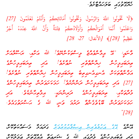
ހެޔޮގޮތުގައި ބަލަހައްޓާށެވެ.
﴿لَا تَخُونُوا اللَّهَ وَالرَّسُولَ وَتَخُونُوا أَمَانَاتِكُمْ وَأَنْتُمْ تَعْلَمُونَ [27]
وَاعْلَمُوا أَنَّمَا أَمْوَالُكُمْ وَأَوْلَادُكُمْ فِتْنَةٌ وَأَنَّ اللَّهَ عِنْدَهُ أَجْرٌ
عَظِيمٌ [28]﴾ [الأنفال: 27، 28]
މާނައީ: “އޭ އީމާންވެއްޖެ މީސްތަކުންނޭވެ! ﷲ އަށާއި، ރަސޫލާއަށް
ތިޔަބައިމީހުން ޚިޔާނާތްތެރި ނުވާށެވެ! އަދި ތިޔަބައިމީހުންގެ
އަމާނާތްތަކަށް، އެނގިއެނގިތިބެ ތިޔަބައިމީހުން ޚިޔާނާތްތެރި ނުވާށެވެ!
[27] އަދި ތިޔަބައިމީހުން ދަންނާށެވެ! ހަމަކަށަވަރުން، ތިޔަބައިމީހުންގެ
މުދާތަކާއި، ތިޔަބައިމީހުންގެ ދަރިންނަކީ، އިމްތިޙާނެކެވެ. އަދި
ހަމަކަށަވަރުން، ބޮޑުވެގެންވާ ދަރުމަ ވަނީ، ﷲ ގެ ޙަޟްރަތުގައެވެ.
[28]”
އޭނާގެ
ގޭގެ އަހުލުވެރިން އިޞްލާޙުކުރުމަށް
ގަދައަޅާ މަސައްކަތްކޮށް،
އަދި އެބައިމީހުންގެ މެދުގައި ﷲ ގެ ޝަރީޢަތާ އެއްގޮތަށް ޢަމަލުކޮށް،