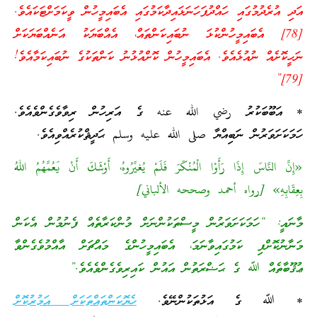
އަދި އުރެދުމުގައި ހައްދުފަހަނަޅައިދާކަމުގައި އެބައިމީހުން ވީކަމަށްޓަކައެވެ.
[78] އެބައިމީހުންކުޅަ ނުބައިކަންތައް، އެއްބަޔަކު އަނެއްބަޔަކަށް
ނަހީކޮށެއް ނުއުޅެއެވެ. އެބައިމީހުން ކޮށްއުޅުނު ކަންތަކުގެ ނުބައިކަމާއެވެ!
[79]”
* އަބޫބަކުރު رضي الله عنه ގެ އަރިހުން ރިވާވެގެންވެއެވެ.
ހަމަކަށަވަރުން ނަބިއްޔާ صلى الله عليه وسلم ޙަދީޘްކުރެއްވިއެވެ.
«إِنَّ النَّاسَ إِذَا رَأَوْا الْمُنْكَرَ فَلَمْ يُغيِّرُوهُ، أَوْشَكَ أَنْ يَعُمَّهُمُ اللهُ
بِعِقَابِهِ» [رواه أحمد وصححه الألباني]
މާނައީ: “ހަމަކަށަވަރުން މީސްތަކުންނަށް މުންކަރާތެއް ފެނުމުން އެކަން
މަނާނުކޮށްފި ކަމުގައިވާނަމަ، އެބައިމީހުންގެ މައްޗަށް އާއްމުވެގެންވާ
ޢުޤޫބާތެއް ﷲ ގެ ޙަޟްރަތުން އައުން ކައިރިވެގެންވެއެވެ.”
* ﷲ ގެ އަޅުތަކުންނޭވެ.
ހެޔޮކަންތައްތަކަށް އަމުރުކޮށް