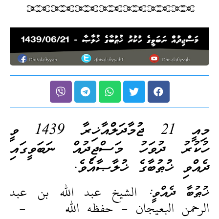
މިއީ 21 ޖުމާދަލްއާޚިރާ 1439 ވީ
ހުކުރު ދުވަހު މަސްޖިދުއް ނަބަވީގައި
ދެއްވި ޚުޠުބާގެ ޚުލާޞާއެވެ.
ޚުޠުބާ ދެއްވީ: الشيخ عبد الله بن عبد
الرحمن البعيجان – حفظه الله –