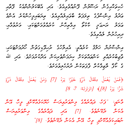
ހެކިތަކާއިގެން ރަސޫލުން ފޮނުއްވެވިއެވެ. އަދި އެބޭކަލުންނާއެކު ފޮތާއި
ޢަދުލު އިންސާފުގެ ތިލަފަތް ބާވައިލެއްވިއެވެ. ތިޔަބައިމީހުންކުރެ އެންމެ
ޢަމަލު ރަނގަޅީ ކާކުތޯ އިމްތިޙާނު ކުރެއްވުމަށްޓަކައި، މަރުވުމާއި،
ދިރިހުރުން ލެއްވިއެވެ.
އިންސާނުން ޚަލްޤު ކުރެއްވީ، އެއިލާހުގެ ރުހިވޮޑިގަތުން ހޯދުމަށްޓަކައި،
ވާޖިބުކުރެއްވި ކަންތައްތަކަށް ކިޔަމަންތެރިކަން އަދާކުރުމަށެވެ. އަދި ﷲ
ގެ ކޯފާ ލާޒިމްކުރާ ފާފަތަކުން ދުރުހެލިވުމަށެވެ.
﴿فَمَنْ يَعْمَلْ مِثْقَالَ ذَرَّةٍ خَيْرًا يَرَهُ [7] وَمَنْ يَعْمَلْ مِثْقَالَ ذَرَّةٍ
شَرًّا يَرَهُ [8]﴾ [الزلزلة: 7، 8]
މާނައީ: “ފަހެ، ޛައްރެއްގެ މިންވަރުވިޔަސް، ހެޔޮކަމެއްކޮށްފި މީހާ، އޭނާ
އެކަން ދެކޭނެތެވެ. [7] އަދި ޛައްރެއްގެ މިންވަރުވިޔަސް،
ނުބައިކަމެއްކޮށްފި މީހާ، އޭނާ އެކަން ދެކޭނެތެވެ. [8]”