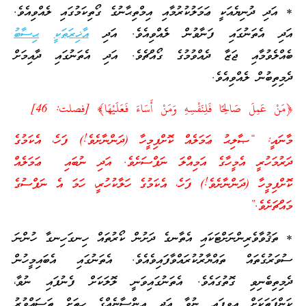
* އަދި ދުނިޔެއަކީ ޢަމަލުކުރުމާއި އިމްތިޙާނުގެ ގޯތިކަމުގައި ލެއްވިއެވެ.
އަދި އެތަނުގައި ފަނާވުން ލެއްވިއެވެ. އަދި
އާޚިރަތަކީ
ޙިސާބު
ބެއްލެވުމާއި ޖަޒާ ދެއްވުމުގެ ގޯއްޗެވެ. އަދި އެތަނުގައި ދާއިމަށް
ދެމިތިބުން ލެއްވިއެވެ.
﴿مَنْ عَمِلَ صَالِحًا فَلِنَفْسِهِ وَمَنْ أَسَاءَ فَعَلَيْهَا﴾ [فصلت: 46]
މާނައީ: “ޞާލިޙު ޢަމަލެއް ކޮށްފިމީހާ (ދަންނާށެވެ!) ފަހެ، އެކަމުގެ
ދަރުމަހުރީ އެމީހާގެ އަމިއްލަ ނަފްސަށެވެ. އަދި ނުބައި ޢަމަލެއް
ކޮށްފިމީހާ (ދަންނާށެވެ!) ފަހެ، އެކަމުގެ ހަލާކުހުރީ، ހަމަ އެ ނަފްސުގެ
މައްޗަށެވެ.”
* ތަޤުވާވެރިންނަށްޓަކައި އެތާނގެ ދަށުން ކޯރުތައް ހިނގަހިނގާ ހުންނަ
ސުވަރުގެތައް ތައްޔާރުކުރައްވާފައިވެއެވެ. އެތަނުގައި އެބައިމީހުން
ދެމިތިބެނިވި ގޮތުގައެވެ. އެތަނުގައިވަނީ ލޮލަކަށް ފެނުފައި ނުވާ،
ކަންފަތަކަށް އިވިފައި ނުވާ އަދި އިންސާނެއްގެ ހިތަށް ތަސައްވުރު