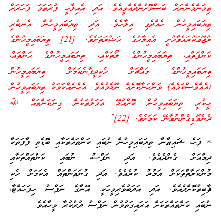
ތިމަންމެންނަށް ބަސްމޮށުންދެއްވީއެވެ. އަދި އެއިލާހީ ފުރަތަމަ ފަހަރަށް
ތިޔަބައިމީހުން ހެއްދެވި އިލާހެވެ. އަދި ތިޔަބައިމީހުން އެނބުރި
ރުޖޫޢަކުރައްވާހުށީ އެއިލާހުގެ ޙަޟްރަތަށެވެ. [21] ތިޔަބައިމީހުންގެ
ކަންފަތާއި، ތިޔަބައިމީހުންގެ ލޯތަކާއި، ތިޔަބައިމީހުންގެ ހަންތައް،
ތިޔަބައިމީހުންގެ މައްޗަށް ހެކިދީފާނެކަމަށް ތިޔަބައިމީހުން
(އެއްވެސްކަމެއް) ވަންހަނާކޮށެއް ނޫޅެމުއެވެ. އެހެނެއްކަމަކު ތިޔަބައިމީހުން
ހީކުރީ، ތިޔަބައިމީހުން ކޮށްއުޅޭ ޢަމަލުތަކުން ގިނަކަންތައް ﷲ
ދެނެވޮޑިގެންނުވާނޭ ކަމަށެވެ. [22]”
* ފަހެ، ޝައިޠާނާ، ތިޔަބައިމީހުން ނުބައި ކަންތައްތަކާއި ބޮޑެތި ފާފަތަކާ
ދިމާއަށް ގެންދެއެވެ. އަދި ނަފްސު، ނުބައި ކަންތައްތަކާއި
މުންކަރާތްތަކަށް އަމުރު ކުރެއެވެ. އަދި ގުނަވަންތައް އެކަމަށް ހެކި
ޘާބިތުކޮށްދެއެވެ. އަދި އަދަބުވެރިމީހަކީ، އޭނާގެ ނަފްސު ހިފަހައްޓާ،
ނުބައި ކަންތައްތަކަށް އަރައިގަތުމުން ނަފްސު ދުރުކުރާ މީހާއެވެ.