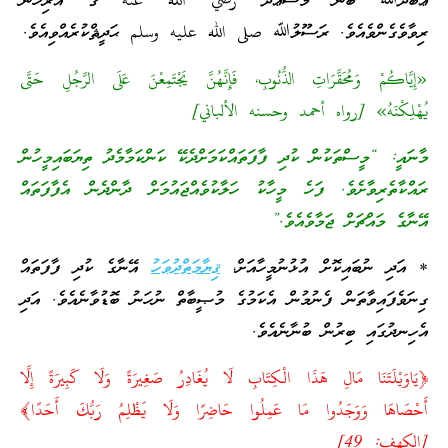
ޢަބްދުﷲ ބުން މަސްޢޫދު رضي الله عنه ގެ އަރިހުން
ރިވާވެގެންވެއެވެ. ރަސޫލުﷲ صلى الله عليه وسلم ޙަދީޘްކުރެއްވިއެވެ.
«إِيَّاكُمْ وَمُحَقَّرَاتِ الذُّنُوبِ، فَإِنَّهُنَّ يَجْتَمِعْنَ عَلَى الرَّجُلِ حَتَّى
يُهْلِكْنَهُ» [رواه أحمد وحسنه الألباني]
މާނައީ: “މީސްތަކުން ކުދި ފާފަތައްކަމަށްދެކޭ ކަންކަމާމެދު ތިޔަބައިމީހުން
ރައްކާތެރިވާށެވެ. ފަހެ މީހާކު ހަލާކުވެއްޖައުމަށް ދާންދެން އެފާފަތައް
އޭނާގެ މައްޗަށް ޖަމާވެއެވެ.”
* އަދި ނުބައިކޮށް އުޅުނުމީހާއަށް،
ޤިޔާމަތްދުވަހު
އޭނާގެ ކުދި ފާފަތައް
ގިނަވެފައިވާތަން ފެނުމުން އެކަމުގެ މުޞީބާތް ނުހަނު ބޮޑުވާނެއެވެ. އަދި
އެހިނދުގައި ބިރުން ބުނާނެއެވެ.
﴿يَاوَيْلَتَنَا مَالِ هَذَا الْكِتَابِ لَا يُغَادِرُ صَغِيرَةً وَلَا كَبِيرَةً إِلَّا
أَحْصَاهَا وَوَجَدُوا مَا عَمِلُوا حَاضِرًا وَلَا يَظْلِمُ رَبُّكَ أَحَدًا﴾
[الكهف: 49]