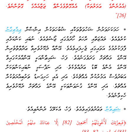
(އެއުރެންގެ ޢަމަލުތަކާ) އެއްގޮތްވެގެންވާ ޖަޒާއެއްގެ ގޮތުންނެވެ.
[26]”
* ހަމަކަށަވަރުން ޝަހުވަތްތަކާއި ޝުބުހަތަކުން އިންސާނާ
އިމްތިޙާނު
ކުރެވެއެވެ. ލައްޒަތާއި ރާހަތު ހޯދުމުގައި ޖޯޝުވެއެވެ. ނުބައި ކަންކަމާއި
ފާފަކުރުމުގެ އަވައިގައި ޖެހިފައިވެއެވެ. އޭނާއާ ދެކޮޅުވެރިވާ ޢަދާވާތްތެރިން
އޭނާގެ މައްޗަށް ގަދަވެގަނެއެވެ. ފަހެ، ޝައިޠާނާއަކީ އޭނާއާއެކުގައިވާ
އޭނާގެ އެންމެ ބޮޑު ޢަދުއްވެކެވެ. އަދި ނަފްސަކީ ނުބައިކަންތަކަށް
އަބަދުވެސް އަމުރުކުރާ އެއްޗެކެވެ. އަދި އެއީ ހަށިގަނޑު ތަރުބިއްޔަތުކުރާ
އެއްޗެވެ. އަދި އޭނާގެ ގުނަވަންތަކަކީ އޭނާގެ މައްޗަށް ދެކޮޅުވެރިވެ
ހެކިވާނެއެވެ.
*
ޝައިޠާނާ
ވަޢުދުވެފައިވެއެވެ. ފަހެ، އެކަލޭގެ ދެންނެވިއެވެ.
﴿فَبِعِزَّتِكَ لَأُغْوِيَنَّهُمْ أَجْمَعِينَ [82] إِلَّا عِبَادَكَ مِنْهُمُ الْمُخْلَصِينَ