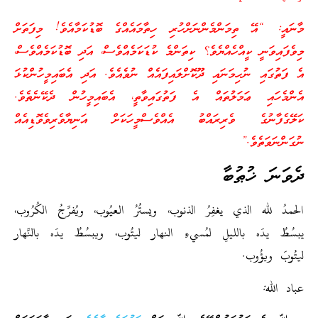
މާނައީ: “އޭ ތިމަންމެންނަށްހުރި ހިތާމައެއްގެ ބޮޑުކަމާއެވެ! މިފަތަށް
މިވެފައިވަނީ ކީއްހެއްޔެވެ؟ ކިތަންމެ ކުޑަކަމެއްވެސް، އަދި ބޮޑުކަމެއްވެސް،
އެ ފަތުގައި ނުހިމަނައި ދޫކޮށްލައިފައެއް ނުވެއެވެ. އަދި އެބައިމީހުންކުޅަ
އެންމެހައި ޢަމަލުތައް އެ ފަތުގައިވާތީ، އެބައިމީހުން ދެކޭނެތެވެ.
ކަލޭގެފާނުގެ ވެރިރައްބު އެއްވެސްމީހަކަށް އަނިޔާވެރިވެވޮޑިއެއް
ނުގަންނަވަތެވެ.”
ދެވަނަ ޚުޠުބާ
الحمدُ لله الذي يغفِرُ الذنوب، ويستُرُ العيُوب، ويُفرِّجُ الكُرُوب،
يبسُطُ يدَه بالليلِ لمُسيءِ النهار ليتُوب، ويبسُطُ يدَه بالنَّهار
ليتُوبَ ويؤُوب.
عباد الله: