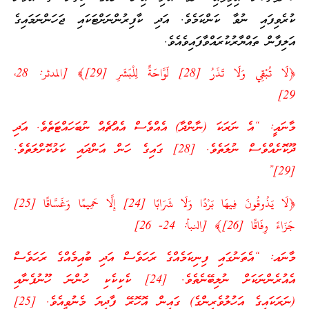
ކުރެވިފައި ނުވާ ކަންކަމެވެ. އަދި ކާފިރުންނަށްޓަކައި ޖަހަންނަމައިގެ
އަލިފާން ތައްޔާރުކުރައްވާފައިވެއެވެ.
﴿لَا تُبْقِي وَلَا تَذَرُ [28] لَوَّاحَةٌ لِلْبَشَرِ [29]﴾ [المدثر: 28،
29]
މާނައީ: “އެ ނަރަކަ (ނާންދާ) އެއްވެސް އެއްޗެއް ނުބަހައްޓަތެވެ. އަދި
ދޫކޮށެއްވެސް ނުލަތެވެ. [28] ގައިގެ ހަން އަންދައި ކަޅުކޮށްލަތެވެ.
[29]”
﴿لَا يَذُوقُونَ فِيهَا بَرْدًا وَلَا شَرَابًا [24] إِلَّا حَمِيمًا وَغَسَّاقًا [25]
جَزَاءً وِفَاقًا [26]﴾ [النبأ: 24- 26]
މާނައ: “އެތަނުގައި ފިނިކަމެއްގެ ރަހަވެސް އަދި ބުއިމެއްގެ ރަހަވެސް
އެއުރެންނަކަށް ނުލިބޭނެތެވެ. [24] ކެކިކެކި ހުންނަ ހޫނުފެނާއި
(ނަރަކައިގެ އަހުލުވެރިންގެ) ގައިން އޮހޮރޭ ފާދިޔަ މެނުވީއެވެ. [25]