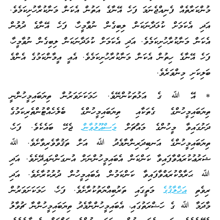
މުންކަރާތެއް ފެނިއްޖެނަމަ ފަހެ އޭނާގެ އަތުން އެކަން މަނާކުރާހުށިކަމެވެ.
އަދި އެކަމަށް ކުޅަދާނަކަން ލިބިގެން ނުވާމީހާ، ފަހެ އޭނާގެ ދުލުން
އެކަން މަނާކުރާހުށިކަމެވެ. އަދި އެކަމަށް ކުޅަދާނަކަން ލިބިގެން ނުވާމީހާ،
ފަހެ އޭނާގެ ހިތުން އެކަން މަނާކުރާހުށިކަމެވެ. އެއީ އީމާންކަމުގެ އެންމެ
ބަލިކަށި މިންވަރެވެ.
* އޭ ﷲ ގެ އަޅުތަކުންނޭވެ. ހަމަކަށަވަރުން ތިޔަބައިމީހުންނީ
ތިޔަބައިމީހުންގެ ގެތަކާއި ތިޔަބައިމީހުންގެ ބެލެހެއްޓުންތެރިކަމުގެ
ދަށުގައިވާ މީހުންގެ މައްޗަށް
މަސްއޫލުވާން
ޖެހޭ ބައެކެވެ. ފަހެ،
ތިޔަބައިމީހުންގެ އަނބިދަރިންނާމެދު ﷲ އަށް ތަޤުވާވެރިވާށެވެ. ﷲ
ޝަރުޢުކުރައްވާފައިވާ ކަންކަން އެބައިމީހުންނަށް އުނގަންނައިދޭށެވެ. އަދި
ﷲ ޙަރާމްކުރައްވާފައިވާ ކަންކަމުން އެބައިމީހުން ދުރުކުރާށެވެ. އަދި
ރިވެތި
އަޚްލާޤުގެ
މަތީގައި ތަރުބިއްޔަތުކުރާށެވެ. ފަހެ، ހަމަކަށަވަރުން
މާދަމާ ﷲ ގެ ހަޟްރަތުގައި، އެބައިމީހުންނާމެދު ތިޔަބައިމީހުންނާ ޗުވާލު