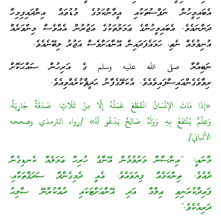
އެބައިމީހުން ނަފްސުތަކުއި އީމާންކަމުގެ މުޑުވައް އިންދައިފިމިހާ
ދަންނައެވެ. އެބައިމީހުންގެ ޢަމަލުތަކުގެ އަޖުރުން އެއްވެސް މިންވަރެއް
އުނިވުމެއް ނެތި، ހަމައެފަދައިން އޭނާއަށްވެސް އަޖުރު ލިބޭނެއެވެ.
ނަބިއްޔާ صلى الله عليه وسلم ގެ އަރިހުން ޞައްޙަކޮށް
ރިވާވެގެންއައިސްފައިވެއެވެ. އެކަލޭގެފާނު ޙަދީޘްކުރެއްވިއެވެ.
«إِذَا مَاتَ الإِنْسَانُ انْقَطَعَ عَمَلُهُ إِلَّا مِنْ ثَلَاثٍ: صَدَقَةٌ جَارِيَةٌ،
وَعِلْمٌ يُنْتَفَعُ بِهِ، وَوَلَدٌ صَالِحٌ يَدْعُو لَهُ» [رواه الترمذي وصححه
الألباني]
މާނައީ: “އިންސާނާ މަރުވުމުން އޭނާގެ ހުރިހާ ޢަމަލެއް ކެނޑިގެން
ދެއެވެ. ތިންކަމެއް ފިޔަވައެވެ. އެއީ ދެމިގެންދާ ޞަދަޤާތަކާއި،
ފައިދާކުރަނިވި ޢިލްމާ އަދި އޭނާއަށްޓަކައި ދުޢާކުރާނޭ ޞާލިޙު
ދަރިއެކެވެ.”