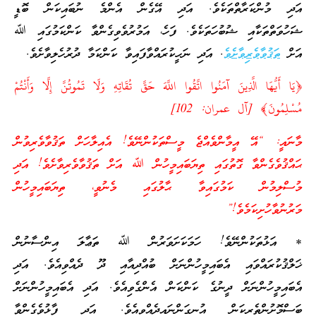
އަދި މުންކަރާތްތަކެވެ. އަދި އޭގެން އެންމެ ނުބައިކަން ބޮޑީ
ޝަހުވަތްތަކާއި ޝުބުހަތަކެވެ. ފަހެ، އަމުރުވެވިގެންވާ ކަންކަމުގައި ﷲ
އަށް
ތަޤުވާވެރިވާށެވެ
. އަދި ނަހީކުރައްވާފައިވާ ކަންކަމާ ދުރުހެލިވާށެވެ.
﴿يَا أَيُّهَا الَّذِينَ آمَنُوا اتَّقُوا اللَّهَ حَقَّ تُقَاتِهِ وَلَا تَمُوتُنَّ إِلَّا وَأَنْتُمْ
مُسْلِمُونَ﴾ [آل عمران: 102]
މާނައީ: “އޭ އީމާންވެއްޖެ މީސްތަކުންނޭވެ! އެއިލާހަށް ތަޤުވާވެރިވުން
ޙައްޤުވެގެންވާ ގޮތުގައި ތިޔަބައިމީހުން ﷲ އަށް ތަޤުވާވެރިވާށެވެ! އަދި
މުސްލިމުން ކަމުގައިވާ ޙާލުގައި މެނުވީ، ތިޔަބައިމީހުން
މަރުނުވާހުށިކަމެވެ!”
* އަޅުތަކުންނޭވެ! ހަމަކަށަވަރުން ﷲ ތަޢާލަ އިންސާނުން
ޚަލްޤުކުރައްވައި އެބައިމީހުންނަށް ބުއްދިއާއި ދޫ ދެއްވިއެވެ. އަދި
އެބައިމީހުންނަށް ދީނުގެ ކަންކަން އެންގެވިއެވެ. އަދި އެބައިމީހުންނަށް
ބަސްމޮށުންތެރިކަން އުނގަންނައިދެއްވިއެވެ. އަދި ފާޅުވެގެންވާ