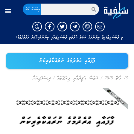
އިތުރަށް ހޯދާ
މި ވެބްސައިޓުގައިވާ ލިޔުންތައް ނަކަލު ކުރާނަމަ މި ވެބްސައިޓަށާއި ލިޔުންތެރިއާއަށް ހަވާލާދެއްވާ!
ފާފައާއި އުރެދުމުގެ ނުރައްކާތެރިކަން
13 މާޗް 2018
/
ޚުޠުބާ
,
ޢަޤީދާއާއި ފިރުޤާތައް
/
ދިސަލަފިއްޔާ