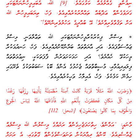
ނިމުންވީ ގެއްލުމެއް ކަމުގައެވެ. [9] ﷲ، އެބައިމީހުންނަށްޓަކައި
ގަދަވެގެންވާ ޢަޛާބެއް ތައްޔާރުކުރެއްވިއެވެ. ފަހެ، ތިޔަބައިމީހުން ﷲ
އަށް ތަޤުވާވެރިވާށެވެ! އޭ ބުއްދީގެ އަހުލުވެރިންނޭވެ!”
* ވިސްނާ ފިކުރުކުރާމީހުންނަށްޓަކައި ﷲ ތަޢާލާވަނީ މިސާލު
ޖައްސަވާފައެވެ. އަދި އާޔަތްތައް ބަޔާންކޮށްދެއްވިއެވެ. ފަހެ، ހަނދުމަކުރާ
މީހަކުވޭ ހެއްޔެވެ؟ އަދި ހަމަކަށަވަރުން ފާފަތަކަކީ، ނިޢުމަތްތައް
ފިލައިދިއުމާއި، މުޞީބާތްތައް ޖެހުމުގެ އެންމެ ބޮޑު ސަބަބުތަކުގެ ތެރޭގައި
ހިމެނޭ ކަމެކެވެ. ފަހެ، އެއިލާހު ވަޙީކުރެއްވިއެވެ.
﴿وَضَرَبَ اللَّهُ مَثَلًا قَرْيَةً كَانَتْ آمِنَةً مُطْمَئِنَّةً يَأْتِيهَا رِزْقُهَا رَغَدًا
مِنْ كُلِّ مَكَانٍ فَكَفَرَتْ بِأَنْعُمِ اللَّهِ فَأَذَاقَهَا اللَّهُ لِبَاسَ الْجُوعِ
وَالْخَوْفِ بِمَا كَانُوا يَصْنَعُونَ﴾ [النحل: 112]
މާނައީ: “އަމާންވެ، ހިތްހަމަޖެހިގެންވާ ރަށެއްގެ މިސާލުން، ﷲ މިސާލެއް
ޖެއްސެވިއެވެ. ކޮންމެ ދިމާޔަކުން ތަނަވަސްވެގެންވާ ގޮތުގައި، އެ ރަށަށް