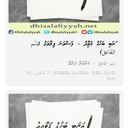
ޢަރަބި ބަހުގެ ޤަވާޢިދު – ފަސްވަނަ ފިލާވަޅު (اِسْم
الفَاعِل)
اِسْم الفَاعِل – ކަންކުރާ ފަރާތް
އައްޝައިޚް ޢަބްދުﷲ ސަޢުދާން ބިން ޢަބްދުލްވައްހާބް
27 ޖެނުއަރީ 2022
00:00