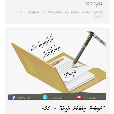
ބަލައިގެންނެވެ.
އައްޝައިޚް ޢަބްދުﷲ ސަޢުދާން ބިން ޢަބްދުލްވައްހާބް
22 ސެޕްޓެމްބަރު 2020
08:55
ޢަރަބިބަސް ކިޔެވުމަށް އެހީއެއް – 33–