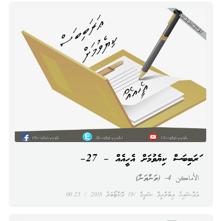
ޢަރަބިބަސް ކިޔެވުމަށް އެހީއެއް – 27–
الأماكن 4- (ތަންތަން)
އައްޝައިޚު އިބްރާހީމް ޝަމީމް
19 އޮކްޓޯބަރު 2018
00:25