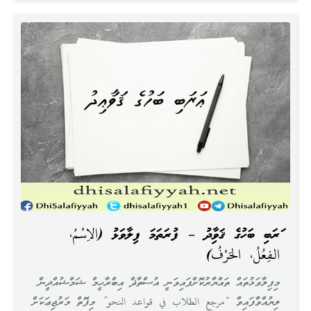
ޢަރަބި ބަހުގެ ޤަވާޢިދު – ފުރަތަމަ ފިލާވަޅު (الاِسْمُ،
الفِعُلُ، الحَرْفُ)
މިފިލާވަޅުތައް ތައްޔާރުކޮށްފައިވަނީ އުސްތާޛް އިބްރާހީމް ޝަމްޝުއްދީން
ލިޔުއްވާފައިވާ “مرجع الطلاب في قواعد النحو” މިފޮތް މަރުޖިޢަކަށް