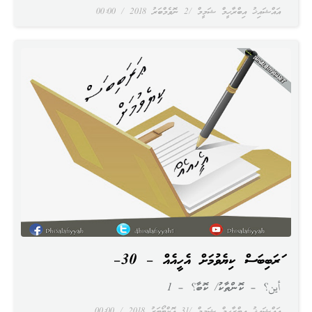
އައްޝައިޚު އިބްރާހީމް ޝަމީމް
2 ނޮވެމްބަރު 2018
00:00
ޢަރަބިބަސް ކިޔެވުމަށް އެހީއެއް – 30–
أين؟ – ކޮންތާކު/ ކޮބާ؟ – 1
އައްޝައިޚު އިބްރާހީމް ޝަމީމް
31 އޮކްޓޯބަރު 2018
00:00