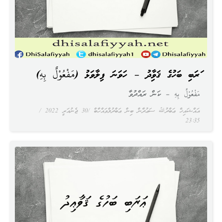
ޢަރަބި ބަހުގެ ޤަވާޢިދު – ހަވަނަ ފިލާވަޅު (مَفْعُوْلٌ بِهِ)
مَفْعُوْلٌ بِهِ – ކަން ރައްދުވާ
އައްޝައިޚް ޢަބްދުﷲ ސަޢުދާން ބިން ޢަބްދުލްވައްހާބް
30 ޖެނުއަރީ 2022
23:35