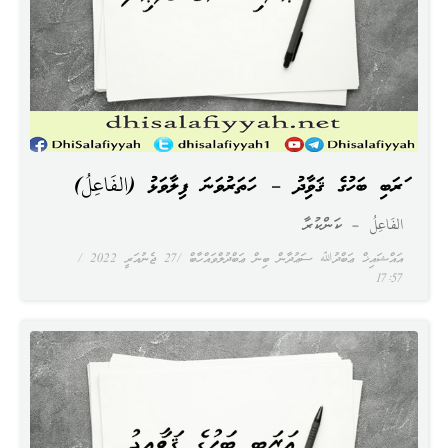
ޢަރަބި ބަހުގެ ޤަވާޢިދު – ހަތަރުވަނަ ފިލާވަޅު (الفَاعِلُ)
الفَاعِلُ – ކަންކުރާ
އައްޝައިޚް ޢަބްދުﷲ ސަޢުދާން ބިން ޢަބްދުލްވައްހާބް
27 ޖެނުއަރީ 2022
17:57