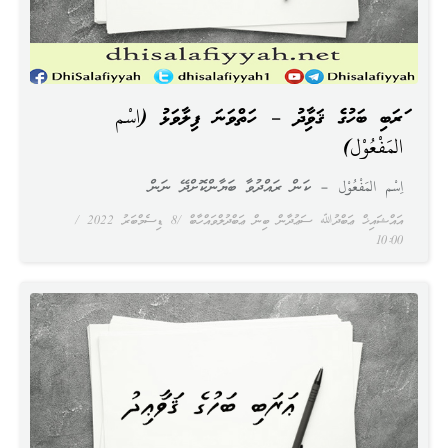
ޢަރަބި ބަހުގެ ޤަވާޢިދު – ހަތްވަނަ ފިލާވަޅު (اِسْم
المَفْعُوْل)
اِسْم المَفْعُوْل – ކަން ރައްދުވާ ބަޔާންކޮށްދޭ ނަން
އައްޝައިޚް ޢަބްދުﷲ ސަޢުދާން ބިން ޢަބްދުލްވައްހާބް
8 ޑިސެމްބަރު 2022
10:00