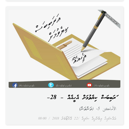
ޢަރަބިބަސް ކިޔެވުމަށް އެހީއެއް – 28–
الأماكن 5- (ތަންތަން)
އައްޝައިޚު އިބްރާހީމް ޝަމީމް
22 އޮކްޓޯބަރު 2018
00:00