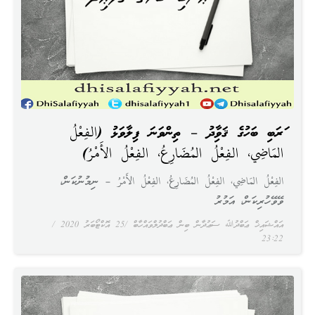
ޢަރަބި ބަހުގެ ޤަވާޢިދު – ތިންވަނަ ފިލާވަޅު (الفِعْلُ
المَاضِي، الفِعْلُ المُضَارِعُ، الفِعْلُ الأَمْرُ)
الفِعْلُ المَاضِي، الفِعْلُ المُضَارِعُ، الفِعْلُ الأَمْرُ – ނިމުނުކަން،
ވޭވޭހުރިކަން، އަމުރު
އައްޝައިޚް ޢަބްދުﷲ ސަޢުދާން ބިން ޢަބްދުލްވައްހާބް
25 އޮކްޓޯބަރު 2020
23:22