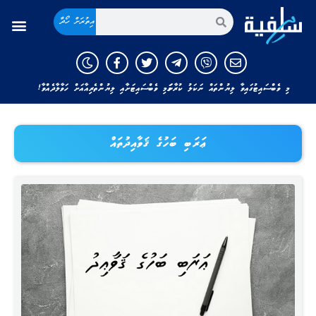
އިތުރަށް ހޯދާ
މި ވެބްސައިޓުގައިވާ ލިޔުންތައް ނަކަލު ކުރާނަމަ މި ވެބްސައިޓަށާއި ލިޔުންތެރިއާއަށް ހަވާލާދެއްވާ!
ޢަރަބި ބަހުގެ ޤަވާއިދުތައް