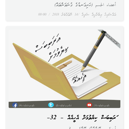
أعضاء الجسم (ހަށިގަނޑުގެ ގުނަވަންތައް)
އައްޝައިޚު އިބްރާހީމް ޝަމީމް
14 ނޮވެމްބަރު 2018
00:00
ޢަރަބިބަސް ކިޔެވުމަށް އެހީއެއް – 32–