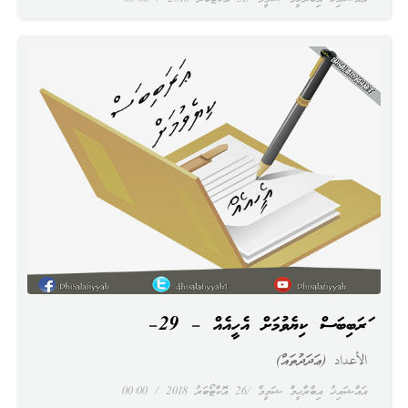
ޢަރަބިބަސް ކިޔެވުމަށް އެހީއެއް – 29–
الأعداد (ޢަދަދުތައް)
އައްޝައިޚު އިބްރާހީމް ޝަމީމް
26 އޮކްޓޯބަރު 2018
00:00