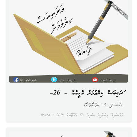
ޢަރަބިބަސް ކިޔެވުމަށް އެހީއެއް – 26–
الأماكن 3- (ތަންތަން)
އައްޝައިޚު އިބްރާހީމް ޝަމީމް
17 އޮކްޓޯބަރު 2018
06:24