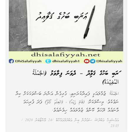
ޢަރަބި ބަހުގެ ޤަވާޢިދު – ދެވަނަ ފިލާވަޅު (الجُمْلَةُ
المُفِيْدَةُ)
الجُمْلَةُ: ޖުމްލައަކީ ފައިދާކުރަނިވި، ގުޅިގެން އަންނަ ބަސްތަކަކަށް ކިޔާ
ނަމެކެވެ. މިސާލަކަށް: (قَامَ زَيْدٌ) ، (العِلْمُ كَنْزٌ) ފަދަ ފުރިހަމަ
މާނައެއް ދޭހަވާ ކޮންމެ ޖުމްލައެއް ހިމެނެއެވެ.
އައްޝައިޚް ޢަބްދުﷲ ސަޢުދާން ބިން ޢަބްދުލްވައްހާބް
24 އޮކްޓޯބަރު 2020
23:15