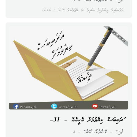
أين؟ – ކޮންތާކު/ ކޮބާ؟ – 3
އައްޝައިޚު އިބްރާހީމް ޝަމީމް
6 ނޮވެމްބަރު 2018
00:00
ޢަރަބިބަސް ކިޔެވުމަށް އެހީއެއް – 31–
أين؟ – ކޮންތާކު/ ކޮބާ؟ – 2