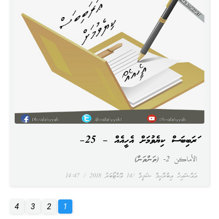
ޢަރަބިބަސް ކިޔެވުމަށް އެހީއެއް – 25–
الأماكن 2- (ތަންތަން)
އައްޝައިޚު އިބްރާހީމް ޝަމީމް
14 އޮކްޓޯބަރު 2018
14:47
4
3
2
1