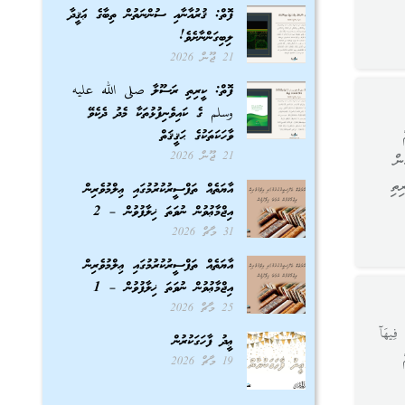
ފޮތް: ޤުރުއާނާއި ސުންނަތުން ތިބާގެ ޢަޤީދާ
ލިބިގަންނާށެވެ!
21 ޖޫން 2026
ފޮތް: ކީރިތި ރަސޫލާ صلى الله عليه
وسلم ގެ ކައިވެނިފުޅުތަކާ މެދު ދެކެވޭ
ވާހަކަތަކުގެ ޙަޤީޤަތް
21 ޖޫން 2026
ން
ިތި
އާޔަތެއް ތަފްސީރުކުރުމުގައި ޢިލްމުވެރިން
އިޖްމާޢުވުން ނުވަތަ ޚިލާފުވުން – 2
31 މާޗް 2026
އާޔަތެއް ތަފްސީރުކުރުމުގައި ޢިލްމުވެރިން
އިޖްމާޢުވުން ނުވަތަ ޚިލާފުވުން – 1
25 މާޗް 2026
 فِيهَآ
ޢީދު ފާހަގަކުރުން
19 މާޗް 2026