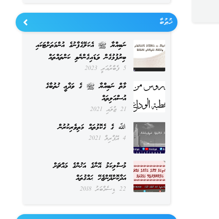
ޚުޠުބާ
ނަބިއްޔާ ﷺ އެކަލޭގެފާނުގެ އުންމަތަށްޓަކައި
ބިރުފުޅުގެން ވަޑައިގެންނެވި ކަންތައްތައް
5 ފެބްރުއަރީ 2023
މާތް ނަބިއްޔާ ﷺ ގެ ވަދާޢީ ޚުތުބާގެ
އުސްއަލިތައް
21 ޖުލައި 2021
ﷲ ގެ ގެކޮޅުތައް މަތިވެރިކުރުން
4 އޭޕްރިލް 2021
މުސްލިކަމު އޭނާގެ އަޚުންގެ މައްޗަށް
އަދާކޮށްދޭންޖެހޭ ޙައްޤުތައް
22 ޑިސެމްބަރު 2018