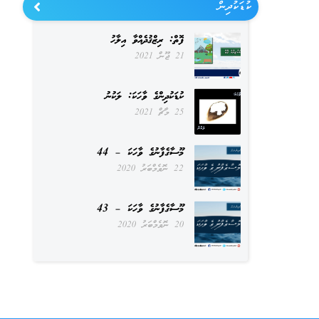
ކުޑަކުދިން
ފޮތް: ރިޒްޤުދެއްވާ އިލާހު
21 ޖޫން 2021
ކުޑަކުދިންގެ ވާހަކަ: ލަކުނު
25 މާޗް 2021
މޫސާގެފާނުގެ ވާހަކަ – 44
22 ނޮވެމްބަރު 2020
މޫސާގެފާނުގެ ވާހަކަ – 43
20 ނޮވެމްބަރު 2020