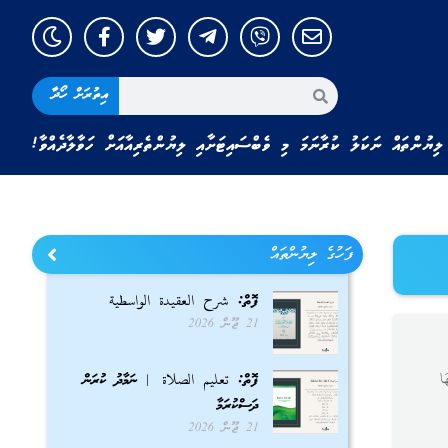
އިތުރަށް ހޯދާ
ލިޔުންތައް ނަކަލު ކުރާނަމަ މި ވެބްސައިޓަށާއި ލިޔުންތެރިއާއަށް ހަވާލާދެއްވާ!
ފަހުގެ ލިޔުންތައް
ފޮތް: شرح العقيدة الواسطية
21 ޖޫން 2026
ا
ފޮތް: تعليم الصلاة | ނަމާދު ކުރަން
ދަސްކުރަމާ
21 ޖޫން 2026