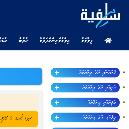
ފިލާވަޅު
ޢިލްމުވެރިންގެ ފަތުވާ
ޚުޠުބާ
ކުޑަކ
ޤުރުއާނާއި އޭގެ ޢިލްމުތައް
ޙަދީޘާއި އޭގެ ޢިލްމުތައް
ޢަޤީދާއާއި ފިރުޤާތައް
ފިޤުހާއި އޭގެ ޢިލްމުތައް