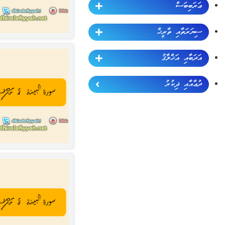
ޢަރަބިބަސް
ސިޔަރަތާއި ތާރީޚް
އަދަބާއި އަޚްލާޤު
ދުޢާއާއި ޛިކުރު