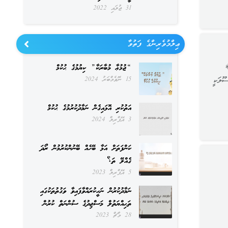
31 ޖުލައި 2022
ޢިލްމުވެރިންގެ ފަތުވާ
﴾
“ޖުމުޢާ މުބާރަކާ” ކިޔުމުގެ ޙުކުމް
ޫލަކީ
15 ނޮވެމްބަރު 2024
އަތުކުރި އޮޅައިގެން ނަމާދުކުރުމުގެ ޙުކުމް
3 އޭޕްރިލް 2024
ކަންފަތަށް އަޅާ ބޭހެއް ބޭނުންކުރުމުން ރޯދަ
ގެއްލޭ ތަ؟
5 އޭޕްރިލް 2023
ނަމާދުކުރުން ނަހީކުރައްވާފައިވާ ވަގުތުތަކުގައި
ތަޙިއްޔަތުލް މަސްޖިދުގެ ސުންނަތް ކުރުން
28 މާޗް 2023