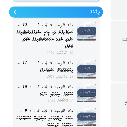
ފިލާވަޅު
مادة التوحيد ٦ (ف 2 ، د 12 –
ކަނޑައެޅިގެން ވަކި މީހަކީ ސުވަރުގެވަންތަވެރިއެއް
ކަމުގައި ނުވަތަ ނަރަކަވަންތަވެރިއެއް ކަމުގައި
َبَ
ބުނުން)
30 ނޮވެމްބަރު 2024
مادة التوحيد ٦ (ف 2 ، د 11 –
ޤިޔާމަތްދުވަހުގެ ކަންތައްތައް)
28 ފެބްރުއަރީ 2023
مادة التوحيد ٦ (ف 2 ، د 10 –
ކަށްވަޅުގެ ނިޢުމަތާއި ޢަޛާބު)
17 އޮކްޓޯބަރު 2022
ި
مادة التوحيد ٦ (ف 2 ، د 9 –
ޞައްޙަ ޙަދީޘްތަކުގައި ވާރިދުފައިވާ ކަންތައްތަކަށް
އީމާންވުމުގެ ވާޖިބުކަން)