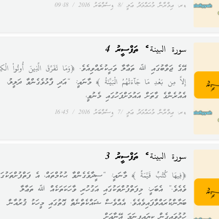
ޑރ. ޢިމްރާން މުޙައްމަދު ޢަލީ
8 ޑިސެމްބަރު 2016
09:18
سورة البينة ގެ ތަފްސީރު 4
އޭގެ ޖަވާބުގައި ﷲ ތަޢާލާ ވަޙީކުރެއްވިއެވެ. ﴿وَمَا تَفَرَّقَ الَّذِينَ أُوتُواْ الْكِت
إِلاَّ مِن بَعْدِ مَا جَآءَتْهُمُ الْبَيِّنَةُ ﴾ މާނައީ: “އަދި ފާޅުވެގެންވާ ދަލީލު،
އެއުރެންގެ ގާތަށް އައުމަށްފަހުގައި މެނުވީ،
ޑރ. ޢިމްރާން މުޙައްމަދު ޢަލީ
7 ޑިސެމްބަރު 2016
16:45
سورة البينة ގެ ތަފްސީރު 3
﴿فِيهَا كُتُبٌ قَيِّمَةٌ ﴾ މާނައީ: “ސީދާވެގެންވާ ޙުކުމްތައް، އެ ފަތްފުށްތަކުގައ
ވެއެވެ.” އެބަހީ: މިފަތްފުށްތަކުގައި އަގުހުރި ވާހަކަތަކެއް ﷲ ތަޢާލާ
ބަޔާންކުރައްވާފައިވެއެވެ. އެއްވެސް ޝައްކެތްނެތް ގޮތުގައި މީހަކު ޤުރުއާން
ހުޅުވައިގެން ކިޔައިފިނަމަ އޭނާއަށް