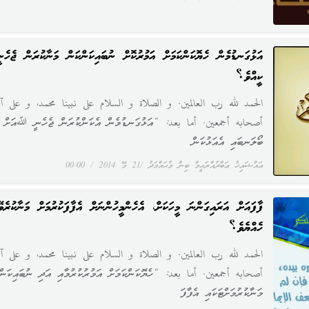
އަޅުގަނޑުމެން ހެޔޮކަންކަމަށް އަމުރުކޮށް ނުބައިކަންކަން މަނާކުރަން ޖެހެނީ
ކީއްވެ؟
الحمد لله رب العالمين. و الصلاة و السلام على نبينا محمد، و على آل
أصحابه أجمعين. أما بعد: “އަޅުގަނޑުމެން އެކަންކުރަން ޖެހެނީ ﷲއަށް
ބޯލަނބައި އެއަޅުކަން
އައްޝައިޚު ޢަބްދުއްރަޙީމް ބިން މުޙައްމަދު
21 މޭ 2014
00:00
ފާފައަށް އަރައިގަންނަ މީހަކަށް، އެހެންމީހުންނަށް އެފާފަކުރުމަށް މަނާކުރެވޭ
ހެއްޔެވެ؟
الحمد لله رب العالمين. و الصلاة و السلام على نبينا محمد، و على آل
أصحابه أجمعين. أما بعد: “ހެޔޮކަންކަމަށް އަމުރުކުރުމާއި އަދި ނުބައިކަން
މަނާކުރުމަށްޓަކައި އެފާފަ