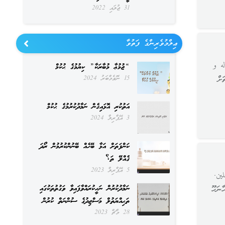
31 ޖުލައި 2022
ޢިލްމުވެރިންގެ ފަތުވާ
ه و
“ޖުމުޢާ މުބާރަކާ” ކިޔުމުގެ ޙުކުމް
ށް
15 ނޮވެމްބަރު 2024
އަތުކުރި އޮޅައިގެން ނަމާދުކުރުމުގެ ޙުކުމް
3 އޭޕްރިލް 2024
ކަންފަތަށް އަޅާ ބޭހެއް ބޭނުންކުރުމުން ރޯދަ
ގެއްލޭ ތަ؟
5 އޭޕްރިލް 2023
ين.
ނަމާދުކުރުން ނަހީކުރައްވާފައިވާ ވަގުތުތަކުގައި
ނަހޫ
ތަޙިއްޔަތުލް މަސްޖިދުގެ ސުންނަތް ކުރުން
28 މާޗް 2023