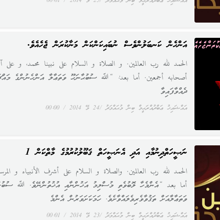
އައްޝައިޚު ޢަބްދުއްރަޙީމް ބިން މުޙައްމަދު
25 މޭ 2014
00:01
އަންހެން ކަނބަލުންވެސް ނުބައިކަންކަން މަނާކުރަން ޖެހެއެވެ.
الحمد لله رب العالمين. و الصلاة و السلام على نبينا محمد، و على آل
أصحابه أجمعين. أما بعد: “ﷲ ސުބުޙާނަހޫ ވަތަޢާލާ އަންހެނުންގެ މައްޗަ
ދެއްވާފައިވާ
އައްޝައިޚު ޢަބްދުއްރަޙީމް ބިން މުޙައްމަދު
24 މޭ 2014
00:00
ނަޞީހަތްދިނުމާއި އަދި އެނަޞީހަތް ޤަބޫލުކުރުމުގެ މާތްކަން 1
الحمد لله رب العالمين. والصلاة و السلام على أشرف الأنبياء و المرسل
أما بعد “އެންމެހާ ލޮބުވެތި މުސްލިމު އަޚުންނާއި އުޚުތުންނޭވެ. ﷲ ސުބުހާ
ވަތަޢާލާއަށް ތަޤުވާވެރިވެލައްވާށެވެ. ހަމަކަށަވަރުން އެންމެ
އައްޝައިޚު ޢަބްދުއްރަޙީމް ބިން މުޙައްމަދު
23 މޭ 2014
00:01