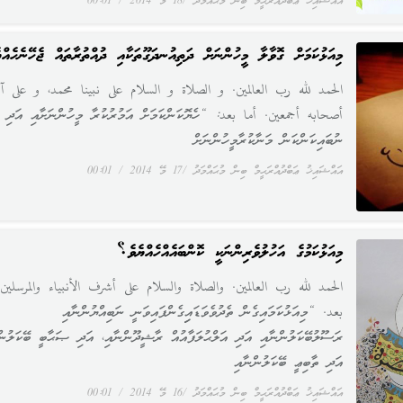
އައްޝައިޚު ޢަބްދުއްރަޙީމް ބިން މުޙައްމަދު
18 މޭ 2014
00:01
މިއަޅުކަމަށް ގޮވާލާ މީހުންނަށް ދަތިއުނދަގޫތަކާއި ދުއްތުރާތައް ޖެހޭނެހެއް
الحمد لله رب العالمين. و الصلاة و السلام على نبينا محمد، و على آل
أصحابه أجمعين. أما بعد: “ހެޔޮކަންކަމަށް އަމުރުކުރާ މީހުންނަށާއި އަދި
ނުބައިކަންކަން މަނާކުރާމީހުންނަށް
އައްޝައިޚު ޢަބްދުއްރަޙީމް ބިން މުޙައްމަދު
17 މޭ 2014
00:01
މިއަޅުކަމުގެ އަހުލުވެރިންނަކީ ކޮންބައެއްހެއްޔެވެ؟
الحمد لله رب العالمين. والصلاة والسلام على أشرف الأنبياء والمرسلين
بعد. “މިއަޅުކަމައިގެން ތެދުވެވަޑައިިގެންފައިވަނީ ނަބިއްޔުންނާއި
ރަސޫލުބޭކަލުންނާއި އަދި އަލްޙުލަފާއުއް ރާޝީދޫންނާއި، އަދި ޞަޙާބީ ބޭކަލުން
އަދި ތާބިޢީ ބޭކަލުންނާއި
އައްޝައިޚު ޢަބްދުއްރަޙީމް ބިން މުޙައްމަދު
16 މޭ 2014
00:01