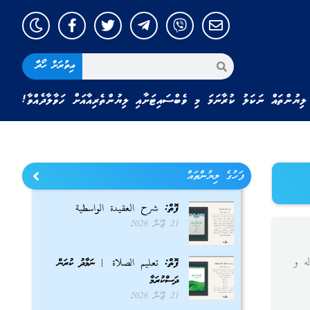
އިތުރަށް ހޯދާ
ލިޔުންތައް ނަކަލު ކުރާނަމަ މި ވެބްސައިޓަށާއި ލިޔުންތެރިއާއަށް ހަވާލާދެއްވާ!
ފަހުގެ ލިޔުންތައް
ފޮތް: شرح العقيدة الواسطية
21 ޖޫން 2026
ه و
ފޮތް: تعليم الصلاة | ނަމާދު ކުރަން
ދަސްކުރަމާ
21 ޖޫން 2026