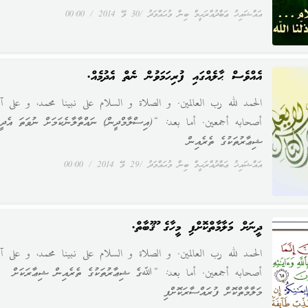
އައްޝައިޚު ޢަބްދުއްރަޙީމް ބިން މުޙައްމަދު
30 މޭ 2014
00:00
އެއްވެސް ޙާލެއްގައި ފުރިހަމަވުން ނެތް އެދުމެއް.
الحمد لله رب العالمين. و الصلاة و السلام على نبينا محمد، و على آل
أصحابه أجمعين. أما بعد: “(އިސްލާމްދީން) ނައްތާލާނެކަމަށް ނުވަތަ އެދީނ
ޝިޢާރުތަކުގެ ތެރެއިން
އައްޝައިޚު ޢަބްދުއްރަޙީމް ބިން މުޙައްމަދު
29 މޭ 2014
00:00
ދީނަށް މަލާމާތްކޮށްފި މީހާގެ ޢުޤޫބާތް.
الحمد لله رب العالمين. و الصلاة و السلام على نبينا محمد، و على آل
أصحابه أجمعين. أما بعد: “ﷲގެ ޝިޢާރުތަކުގެ ތެރެއިން ޝިޢާރަކަށް
މަލާމާތްކޮށް ފުރައްސާރަކޮށްފި