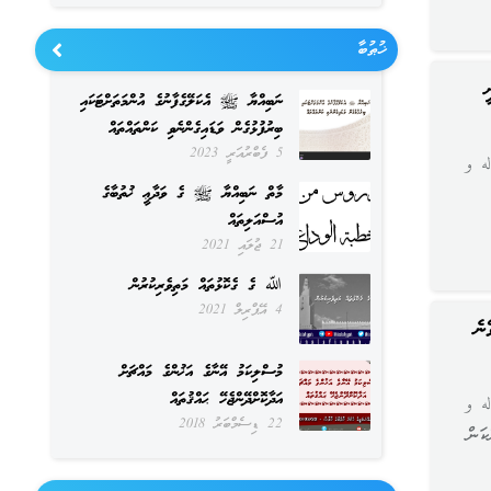
ޚުޠުބާ
ނަބިއްޔާ ﷺ އެކަލޭގެފާނުގެ އުންމަތަށްޓަކައި
ބިރުފުޅުގެން ވަޑައިގެންނެވި ކަންތައްތައް
5 ފެބްރުއަރީ 2023
ه و
މާތް ނަބިއްޔާ ﷺ ގެ ވަދާޢީ ޚުތުބާގެ
އުސްއަލިތައް
21 ޖުލައި 2021
ﷲ ގެ ގެކޮޅުތައް މަތިވެރިކުރުން
4 އޭޕްރިލް 2021
ނެ
މުސްލިކަމު އޭނާގެ އަޚުންގެ މައްޗަށް
އަދާކޮށްދޭންޖެހޭ ޙައްޤުތައް
ه و
22 ޑިސެމްބަރު 2018
ކަން