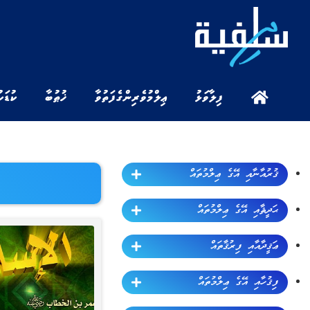
ފިލާވަޅު
ޢިލްމުވެރިންގެ ފަތުވާ
ޚުޠުބާ
ކުޑަކ
ޤުރުއާނާއި އޭގެ ޢިލްމުތައް
ޙަދީޘާއި އޭގެ ޢިލްމުތައް
ޢަޤީދާއާއި ފިރުޤާތައް
ފިޤުހާއި އޭގެ ޢިލްމުތައް