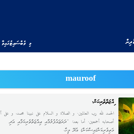
ުދިން
މި ވެބްސައިޓުގައިވާ 
mauroof
ޢިއްޒަތްތެރިކަން.
الحمد لله رب العالمين. و الصلاة و السلام على نبينا محمد، و على آل
أصحابه أجمعين. أما بعد: “ދަރަޖައުފުލުމާއި ޢިއްޒަތްތެރިކަމާއި އަދި
މަތިވެރިކަން(އިސްކަން) އެދޭ މީހާ،