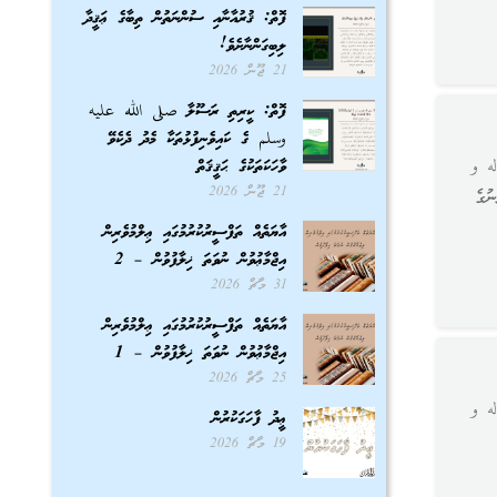
ފޮތް: ޤުރުއާނާއި ސުންނަތުން ތިބާގެ ޢަޤީދާ
ލިބިގަންނާށެވެ!
21 ޖޫން 2026
ފޮތް: ކީރިތި ރަސޫލާ صلى الله عليه
وسلم ގެ ކައިވެނިފުޅުތަކާ މެދު ދެކެވޭ
ه و
ވާހަކަތަކުގެ ޙަޤީޤަތް
21 ޖޫން 2026
ުގެ
އާޔަތެއް ތަފްސީރުކުރުމުގައި ޢިލްމުވެރިން
އިޖްމާޢުވުން ނުވަތަ ޚިލާފުވުން – 2
31 މާޗް 2026
އާޔަތެއް ތަފްސީރުކުރުމުގައި ޢިލްމުވެރިން
އިޖްމާޢުވުން ނުވަތަ ޚިލާފުވުން – 1
25 މާޗް 2026
ه و
ޢީދު ފާހަގަކުރުން
19 މާޗް 2026