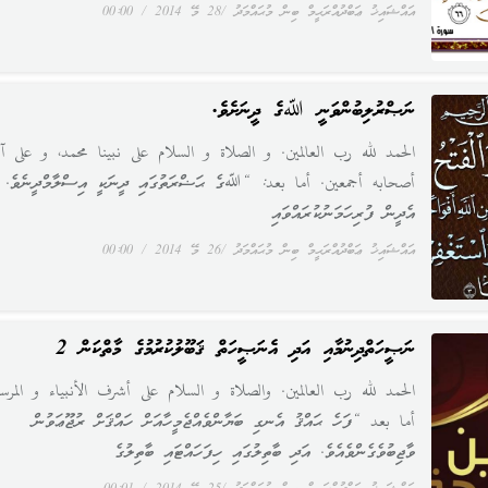
އައްޝައިޚު ޢަބްދުއްރަޙީމް ބިން މުޙައްމަދު
28 މޭ 2014
00:00
ނަޞްރުލިބުންވަނީ ﷲގެ ދީނަށެވެ.
الحمد لله رب العالمين. و الصلاة و السلام على نبينا محمد، و على آل
أصحابه أجمعين. أما بعد: “ﷲގެ ޙަޟްރަތުގައި ދީނަކީ އިސްލާމްދީނެވެ.
އެދީން ފުރިހަމަނުކުރައްވައި
އައްޝައިޚު ޢަބްދުއްރަޙީމް ބިން މުޙައްމަދު
26 މޭ 2014
00:00
ނަޞީހަތްދިނުމާއި އަދި އެނަޞީހަތް ޤަބޫލުކުރުމުގެ މާތްކަން 2
الحمد لله رب العالمين. والصلاة و السلام على أشرف الأنبياء و المرسل
أما بعد “ފަހެ ޙައްޤު އެނގި ބަޔާންވެއްޖެމީހާއަށް ހައްޤަށް ރުޖޫޢަވުން
ވާޖިބުވެގެންވެއެވެ. އަދި ބާތިލުގައި ހިފަހައްޓައި ބާތިލުގެ