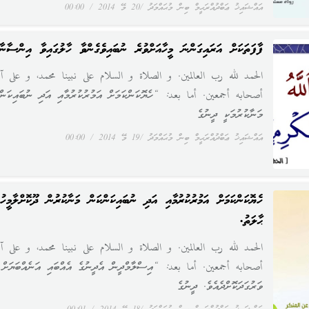
އައްޝައިޚު ޢަބްދުއްރަޙީމް ބިން މުޙައްމަދު
20 މޭ 2014
00:00
ފާފަތަކަށް އަރައިގަންނަ މީހާއަށްވުރެ ނުބައިވެގެންވާ ހާލުގައިވާ އިންސާނާ
الحمد لله رب العالمين. و الصلاة و السلام على نبينا محمد، و على آل
أصحابه أجمعين. أما بعد: “ހެޔޮކަންކަމަށް އަމުރުކުރުމާއި އަދި ނުބައިކަން
މަނާކުރުމަކީ ދީނުގެ
އައްޝައިޚު ޢަބްދުއްރަޙީމް ބިން މުޙައްމަދު
19 މޭ 2014
00:00
ހެޔޮކަންކަމަށް އަމުރުކުރުމާއި އަދި ނުބައިކަންކަން މަނާކުރުން ދޫކޮށްލާމީހުނ
ޙާލަތު.
الحمد لله رب العالمين. و الصلاة و السلام على نبينا محمد، و على آل
أصحابه أجمعين. أما بعد: “އިސްލާމްދީން އެދީނުގެ އެއްބައި އަނެއްބަޔަށް
ވަރުގަދަކޮށްދެއެވެ. ދީނުގެ