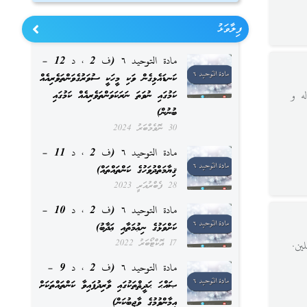
ފިލާވަޅު
مادة التوحيد ٦ (ف 2 ، د 12 –
ކަނޑައެޅިގެން ވަކި މީހަކީ ސުވަރުގެވަންތަވެރިއެއް
ކަމުގައި ނުވަތަ ނަރަކަވަންތަވެރިއެއް ކަމުގައި
ه و
ބުނުން)
30 ނޮވެމްބަރު 2024
مادة التوحيد ٦ (ف 2 ، د 11 –
ޤިޔާމަތްދުވަހުގެ ކަންތައްތައް)
28 ފެބްރުއަރީ 2023
مادة التوحيد ٦ (ف 2 ، د 10 –
ކަށްވަޅުގެ ނިޢުމަތާއި ޢަޛާބު)
17 އޮކްޓޯބަރު 2022
ين.
مادة التوحيد ٦ (ف 2 ، د 9 –
ޞައްޙަ ޙަދީޘްތަކުގައި ވާރިދުފައިވާ ކަންތައްތަކަށް
އީމާންވުމުގެ ވާޖިބުކަން)