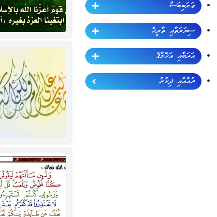
ޢަރަބިބަސް
ސިޔަރަތާއި ތާރީޚް
އަދަބާއި އަޚްލާޤު
ދުޢާއާއި ޛިކުރު