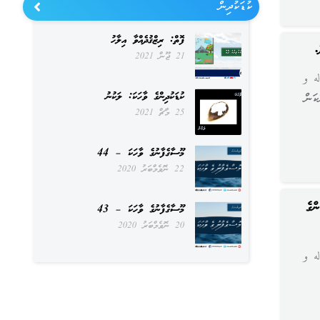
ކުޑަކުދިން
ފޮތް: ރިޒްޤުދެއްވާ އިލާހު
.
21 ޖޫން 2021
ه و
ކުޑަކުދިންގެ ވާހަކަ: ލަކުނު
ކަން
25 މާޗް 2021
މޫސާގެފާނުގެ ވާހަކަ – 44
22 ނޮވެމްބަރު 2020
ްގެ
މޫސާގެފާނުގެ ވާހަކަ – 43
20 ނޮވެމްބަރު 2020
ه و