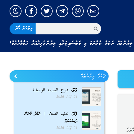
އިތުރަށް ހޯދާ
ލިޔުންތައް ނަކަލު ކުރާނަމަ މި ވެބްސައިޓަށާއި ލިޔުންތެރިއާއަށް ހަވާލާދެއްވާ!
ފަހުގެ ލިޔުންތައް
ފޮތް: شرح العقيدة الواسطية
21 ޖޫން 2026
ފޮތް: تعليم الصلاة | ނަމާދު ކުރަން
ދަސްކުރަމާ
21 ޖޫން 2026
ތެވެ.