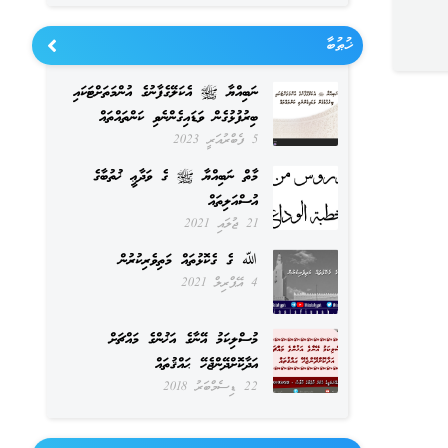
ޚުޠުބާ
ނަބިއްޔާ ﷺ އެކަލޭގެފާނުގެ އުންމަތަށްޓަކައި
ބިރުފުޅުގެން ވަޑައިގެންނެވި ކަންތައްތައް
5 ފެބްރުއަރީ 2023
މާތް ނަބިއްޔާ ﷺ ގެ ވަދާޢީ ޚުތުބާގެ
އުސްއަލިތައް
21 ޖުލައި 2021
ﷲ ގެ ގެކޮޅުތައް މަތިވެރިކުރުން
4 އޭޕްރިލް 2021
މުސްލިކަމު އޭނާގެ އަޚުންގެ މައްޗަށް
އަދާކޮށްދޭންޖެހޭ ޙައްޤުތައް
22 ޑިސެމްބަރު 2018