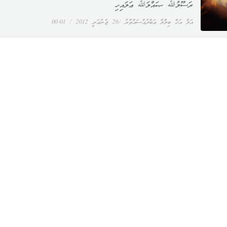
ރަސޫލުﷲ ޞައްލަﷲ ޢަލައިހި
އަލް އަޚް ބިލާލް ޢަބްދުއްސައްތާރު
26 ޖެނުއަރީ 2012
00:01