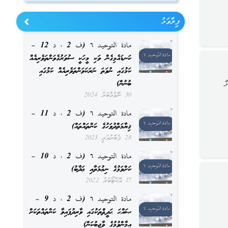
ފިލާވަޅު
مادة التوحيد ٦ (ف 2 ، د 12 –
ކަނޑައެޅިގެން ވަކި މީހަކީ ސުވަރުގެވަންތަވެރިއެއް
ކަމުގައި ނުވަތަ ނަރަކަވަންތަވެރިއެއް ކަމުގައި
ބުނުން)
ް
30 ނޮވެމްބަރު 2024
مادة التوحيد ٦ (ف 2 ، د 11 –
ޤިޔާމަތްދުވަހުގެ ކަންތައްތައް)
28 ފެބްރުއަރީ 2023
مادة التوحيد ٦ (ف 2 ، د 10 –
ކަށްވަޅުގެ ނިޢުމަތާއި ޢަޛާބު)
17 އޮކްޓޯބަރު 2022
مادة التوحيد ٦ (ف 2 ، د 9 –
ޞައްޙަ ޙަދީޘްތަކުގައި ވާރިދުފައިވާ ކަންތައްތަކަށް
އީމާންވުމުގެ ވާޖިބުކަން)