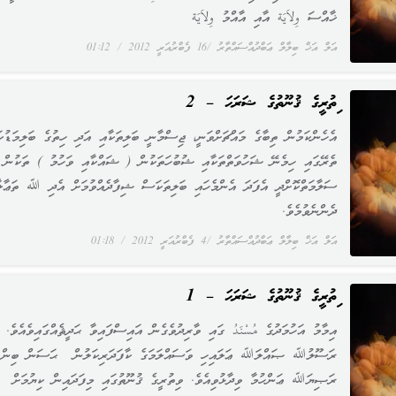
ޚާއްސަ وِلاَيَة އާއި އާއްމު وِلاَيَة
އަލް އަޚް ބިލާލް ޢަބްދުއްސައްތާރު
16 ފެބްރުއަރީ 2012
01:12
ވިތުރީގެ ޤުނޫތުގެ ޝަރަޙަ – 2
އެހެންކަމުން ތިބާގެ މައްޗަށްވަނީ، ޖިސްމާނީ ބަލިތަކާއި އަދި ހިތުގެ ބަލިމަޑުކަ
ތެރޭގައި ހިމެނޭ ޝަހުވަތްތަކާއި ޝުބުހަތަކުން ( ޝައްކާއި ވަހުމު ) ތަކުން
ސަލާމަތްކޮށްދީ އެފަދަ އެންމެހައި ބަލިތަކަސް ޝިފާދެއްވުމަށް އެދި ﷲ ތަޢާލާ
ދެންނެވުމެވެ.
އަލް އަޚް ބިލާލް ޢަބްދުއްސައްތާރު
4 ފެބްރުއަރީ 2012
01:18
ވިތުރީގެ ޤުނޫތުގެ ޝަރަޙަ – 1
އިމާމު އަހުމަދުގެ مُسْنَدُ ގައި ވާރިދުވެގެން އައިސްފައިވާ ޙަދީޘެއްގައިވެއެވެ.
ރަސޫލުﷲ ޞައްލަﷲ ޢަލައިހި ވަސައްލަމަގެ ކާފަދަރިކަލުން ޙަސަން ބިން 
ރަޞިޔަﷲ ޢަންހުމާ ވިދާޅުވިއެވެ. ވިތުރީގެ ޤުނޫތުގައި މިފަދައިން ކިޔުމަށް