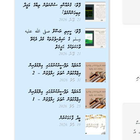
ފޮތް: ޤުރުއާނާއި ސުންނަތުން ތިބާގެ ޢަޤީދާ
ލިބިގަންނާށެވެ!
21 ޖޫން 2026
ފޮތް: ކީރިތި ރަސޫލާ صلى الله عليه
وسلم ގެ ކައިވެނިފުޅުތަކާ މެދު ދެކެވޭ
ވާހަކަތަކުގެ ޙަޤީޤަތް
21 ޖޫން 2026
އާޔަތެއް ތަފްސީރުކުރުމުގައި ޢިލްމުވެރިން
އިޖްމާޢުވުން ނުވަތަ ޚިލާފުވުން – 2
ތި
31 މާޗް 2026
އާޔަތެއް ތަފްސީރުކުރުމުގައި ޢިލްމުވެރިން
އިޖްމާޢުވުން ނުވަތަ ޚިލާފުވުން – 1
25 މާޗް 2026
ޢީދު ފާހަގަކުރުން
ސް
19 މާޗް 2026
، އެ