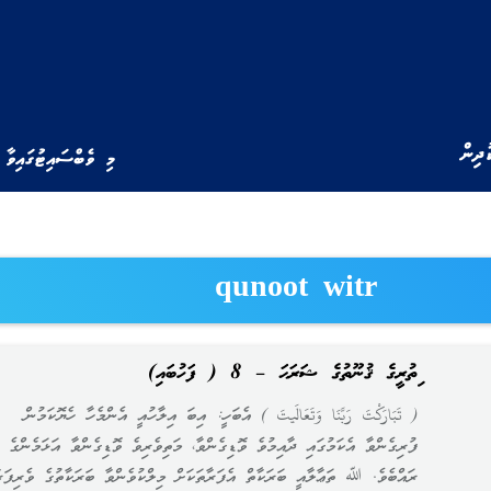
ުދިން
މި ވެބްސައިޓުގައިވާ 
qunoot witr
ވިތުރީގެ ޤުނޫތުގެ ޝަރަޙަ – 8 ( ފަހުބައި)
( تَبَارَكْتَ رَبَّنَا وَتَعَالَيتَ ) އެބަހީ: އިބަ އިލާހުއީ އެންމެހާ ހެޔޮކަމުން
ފުރިގެންވާ އެކަމުގައި ދާއިމުވެ ވޮޑިގެންވާ، މަތިވެރިވެ ވޮޑިގެންވާ އަޅަމެންގެ
ރައްބެވެ. ﷲ ތަޢާލާއީ ބަރަކާތް އެފަރާތަކަށް މިލްކުވެންވާ ބަރަކާތުގެ ވެރިފަރާ