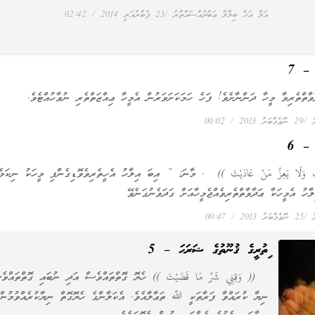
އަލް އަޚް ބިލާލް ޢަބްދުއްސައްތާރު
23 ފެބްރުއަރީ 2014
02:42
ަ – 7
ތްތެރިވާ މީހާ ދަންނާށެވެ! ފަހެ ހަމަކަށަވަރުން އެމީހާ ޢިއްޒަތްތެރި ނުވާހުއްޓެވެ.
ރު
29 ނޮވެމްބަރު 2013
00:02
ަ – 6
الَيْتَ وَلَا يَعِزُّ مَنْ عَادَيْتَ )) . މާނަ: ” އިބަ އިލާހު އެހީތެރިވެވޮޑިގެންފި މީހަކު ނިކަމެ
ާހު އެމީހަކާ ޢަދާވާތްތެރިވެއްޖެމީހާއަށް ގަދަވެނުގަނެވޭ
ރު
25 ނޮވެމްބަރު 2013
00:47
ވިތުރީގެ ޤުނޫތުގެ ޝަރަޙަ – 5
(( وَقِنِي شَرَّ مَا قَضَيْتَ )) ހެޔޮ ގޮތްތައްވެސް އަދި ނުބައި ގޮތްތައްވެ
ނިޔާ ކުރައްވާ ފަރާތަކީ ﷲ ތަޢާލާއެވެ. އެކަލާންގެ ހެޔޮގޮތް ނިޔާކުރެއްވުމުން