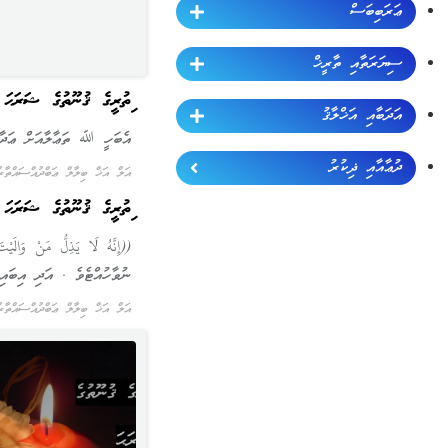
ޢަރަބިބަސް
ސިޔަރަތާއި ތާރީޚް
ވިތުރީގެ ޤުނޫތުގެ ޝަރަޙ
އަދަބާއި އަޚްލާޤު
އެބަހީ ﷲ ތަޢާލާއަށް ޢަދާވާ
ދުޢާއާއި ޛިކުރު
އަލް އަޚް ބިލާލް ޢަބްދުއްސައްތާ
ވިތުރީގެ ޤުނޫތުގެ ޝަރަޙ
((إِنَّهُ لَا يَذِلُّ مَنْ وَ
ނުވާހުއްޓެވެ . އަދި އިބައިލ
އަލް އަޚް ބިލާލް ޢަބްދުއްސައްތާ