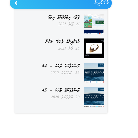
ކުޑަކުދިން
ފޮތް: ރިޒްޤުދެއްވާ އިލާހު
21 ޖޫން 2021
ކުޑަކުދިންގެ ވާހަކަ: ލަކުނު
25 މާޗް 2021
މޫސާގެފާނުގެ ވާހަކަ – 44
22 ނޮވެމްބަރު 2020
މޫސާގެފާނުގެ ވާހަކަ – 43
20 ނޮވެމްބަރު 2020