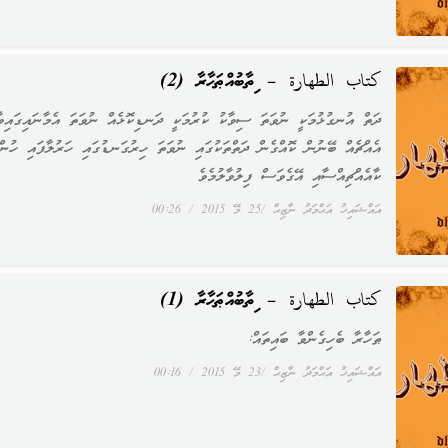
كتاب الطهارة – ކިތާބުއްޠަހާރާ (2)
ދަތް އުނގުޅުމަކީ ނުވަތަ ސިވާކު ކުރުމަކީ ދަނޑިކޮޅެއް ނުވަތަ އެމާނައިގައިވާ
އެއްޗެއް ބޭނުން ކޮއްގެން ދަތްތަކުގައި ނުވަތަ ހިރުގަނޑުގައި ހަރުލާފައި ހުން
ކާއެއްޗިއްސާއި އޭގެވަސް ފިލުވާލުމެވެ
އައްޝައިޚު އަޙްމަދު ނާޒިޙް
25 މޭ 2015
00:26
كتاب الطهارة – ކިތާބުއްޠަހާރާ (1)
ޠަހާރާ ބެހިގެންވާ ބައިތައް:
އައްޝައިޚު އަޙްމަދު ނާޒިޙް
23 މޭ 2015
00:16