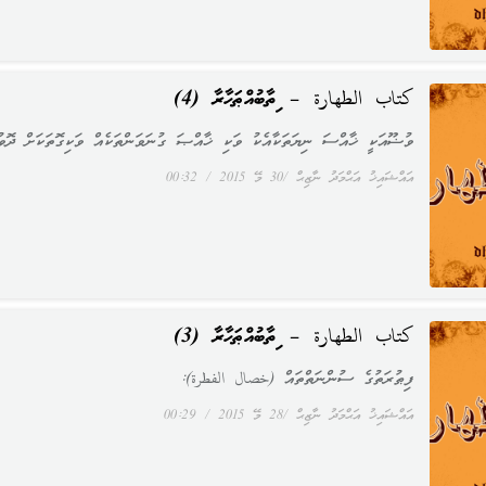
كتاب الطهارة – ކިތާބުއްޠަހާރާ (4)
ވުޟޫއަކީ ޚާއްސަ ނިޔަތަކާއެކު ވަކި ޚާއްޞަ ގުނަވަންތަކެއް ވަކިގޮތަކަށް ދޮވުމ
އައްޝައިޚު އަޙްމަދު ނާޒިޙް
30 މޭ 2015
00:32
كتاب الطهارة – ކިތާބުއްޠަހާރާ (3)
ފިޠުރަތުގެ ސުންނަތްތައް (خصال الفطرة):
އައްޝައިޚު އަޙްމަދު ނާޒިޙް
28 މޭ 2015
00:29