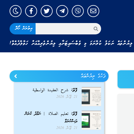
އިތުރަށް ހޯދާ
ލިޔުންތައް ނަކަލު ކުރާނަމަ މި ވެބްސައިޓަށާއި ލިޔުންތެރިއާއަށް ހަވާލާދެއްވާ!
ފަހުގެ ލިޔުންތައް
ފޮތް: شرح العقيدة الواسطية
21 ޖޫން 2026
.
ފޮތް: تعليم الصلاة | ނަމާދު ކުރަން
ދަސްކުރަމާ
21 ޖޫން 2026