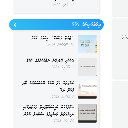
31 ޖުލައި 2022
ޢިލްމުވެރިންގެ ފަތުވާ
ެވެ.
“ޖުމުޢާ މުބާރަކާ” ކިޔުމުގެ ޙުކުމް
15 ނޮވެމްބަރު 2024
އަތުކުރި އޮޅައިގެން ނަމާދުކުރުމުގެ ޙުކުމް
3 އޭޕްރިލް 2024
ކަންފަތަށް އަޅާ ބޭހެއް ބޭނުންކުރުމުން ރޯދަ
ގެއްލޭ ތަ؟
5 އޭޕްރިލް 2023
ނަމާދުކުރުން ނަހީކުރައްވާފައިވާ ވަގުތުތަކުގައި
ތަޙިއްޔަތުލް މަސްޖިދުގެ ސުންނަތް ކުރުން
28 މާޗް 2023