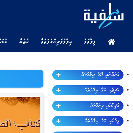
ފިލާވަޅު
ޢިލްމުވެރިންގެ ފަތުވާ
ޚުޠުބާ
ކުޑަކ
ޤުރުއާނާއި އޭގެ ޢިލްމުތައް
ޙަދީޘާއި އޭގެ ޢިލްމުތައް
ޢަޤީދާއާއި ފިރުޤާތައް
ފިޤުހާއި އޭގެ ޢިލްމުތައް