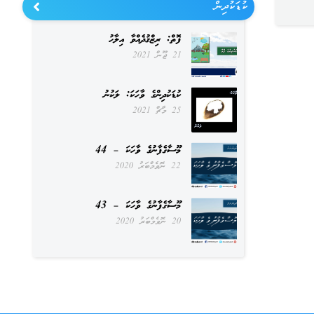
ކުޑަކުދިން
ފޮތް: ރިޒްޤުދެއްވާ އިލާހު
21 ޖޫން 2021
ކުޑަކުދިންގެ ވާހަކަ: ލަކުނު
25 މާޗް 2021
މޫސާގެފާނުގެ ވާހަކަ – 44
22 ނޮވެމްބަރު 2020
މޫސާގެފާނުގެ ވާހަކަ – 43
20 ނޮވެމްބަރު 2020