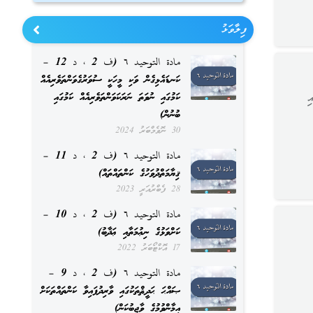
ފިލާވަޅު
مادة التوحيد ٦ (ف 2 ، د 12 –
ކަނޑައެޅިގެން ވަކި މީހަކީ ސުވަރުގެވަންތަވެރިއެއް
ކަމުގައި ނުވަތަ ނަރަކަވަންތަވެރިއެއް ކަމުގައި
ި
ބުނުން)
30 ނޮވެމްބަރު 2024
مادة التوحيد ٦ (ف 2 ، د 11 –
ޤިޔާމަތްދުވަހުގެ ކަންތައްތައް)
28 ފެބްރުއަރީ 2023
مادة التوحيد ٦ (ف 2 ، د 10 –
ކަށްވަޅުގެ ނިޢުމަތާއި ޢަޛާބު)
17 އޮކްޓޯބަރު 2022
مادة التوحيد ٦ (ف 2 ، د 9 –
ޞައްޙަ ޙަދީޘްތަކުގައި ވާރިދުފައިވާ ކަންތައްތަކަށް
އީމާންވުމުގެ ވާޖިބުކަން)