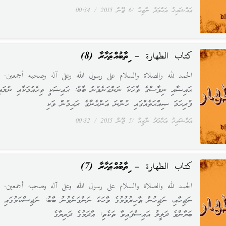
އައްޝައިޚު އަޙްމަދު ނާޒިޙް
6 ޖޫން 2015
00:34
كتاب الطهارة – ކިތާބުއްޠަހާރާ (8)
الحمد لله والصلاة والسلام على رسول الله وعلى آله وصحبه أجمعين.
ޙައިޟާއި ނިފާސްގެ ވާހަކަ ނަންގަނެވުނު ބާބު: ޙައިޟަކީ ވިހެއުމަކާއި ނުލައި
ފުރިހަމަ ޞިއްޙަތެއްގައި ހުންނަ އަންހެނާގެ ރަޙިމުން ވަކި
އައްޝައިޚު އަޙްމަދު ނާޒިޙް
5 ޖޫން 2015
00:32
كتاب الطهارة – ކިތާބުއްޠަހާރާ (7)
الحمد لله والصلاة والسلام على رسول الله وعلى آله وصحبه أجمعين
ނަޖިހާއި، ނަޖިހުން ޠާހިރުވުމުގެ ވާހަކަ ނަންގަނެވުނު ބާބު: ނަޖިސްކަމުގައި
ބަޔާންވެ ދަލީލު އައިސްފައިވާ ތަކެތި: އާދަމުގެ ދަރިޔާގެ