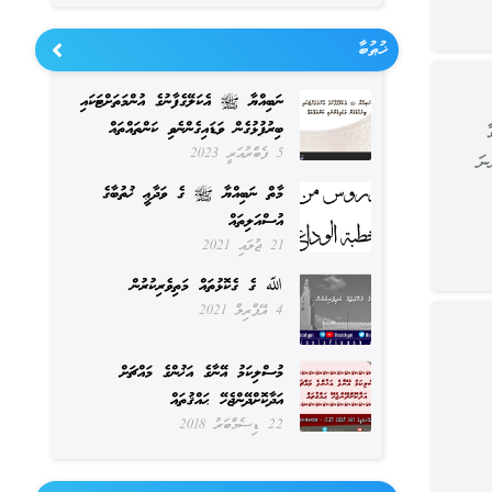
ޚުޠުބާ
ނަބިއްޔާ ﷺ އެކަލޭގެފާނުގެ އުންމަތަށްޓަކައި
ބިރުފުޅުގެން ވަޑައިގެންނެވި ކަންތައްތައް
5 ފެބްރުއަރީ 2023
ނަ
މާތް ނަބިއްޔާ ﷺ ގެ ވަދާޢީ ޚުތުބާގެ
އުސްއަލިތައް
21 ޖުލައި 2021
ﷲ ގެ ގެކޮޅުތައް މަތިވެރިކުރުން
4 އޭޕްރިލް 2021
މުސްލިކަމު އޭނާގެ އަޚުންގެ މައްޗަށް
އަދާކޮށްދޭންޖެހޭ ޙައްޤުތައް
22 ޑިސެމްބަރު 2018