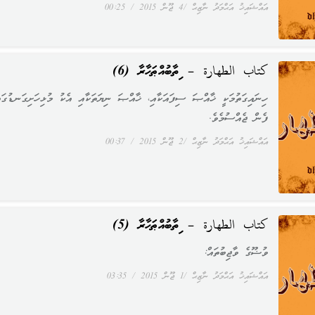
އައްޝައިޚު އަޙްމަދު ނާޒިޙް
4 ޖޫން 2015
00:25
كتاب الطهارة – ކިތާބުއްޠަހާރާ (6)
ހިނައިގަތުމަކީ ޚާއްޞަ ސިފައަކާއި، ޚާއްޞަ ނިޔަތަކާއި އެކު މުޅިހަށިގަނޑުގައ
ފެން ޖެއްސުމެވެ.
އައްޝައިޚު އަޙްމަދު ނާޒިޙް
2 ޖޫން 2015
00:37
كتاب الطهارة – ކިތާބުއްޠަހާރާ (5)
ވުޟޫގެ ވާޖިބުތައް:
އައްޝައިޚު އަޙްމަދު ނާޒިޙް
1 ޖޫން 2015
03:35