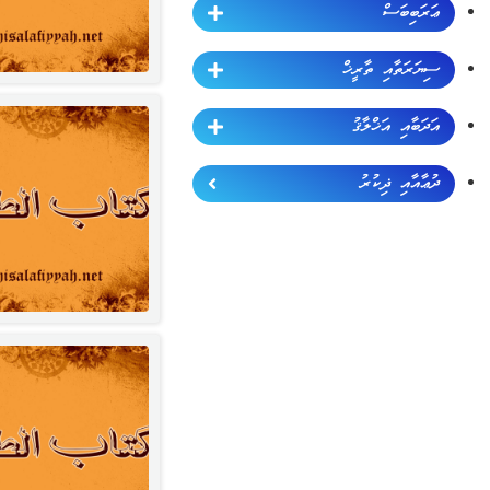
ޢަރަބިބަސް
ސިޔަރަތާއި ތާރީޚް
އަދަބާއި އަޚްލާޤު
ދުޢާއާއި ޛިކުރު