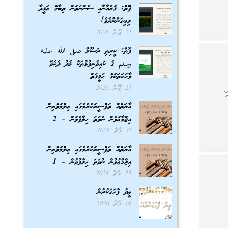
ފޮތް: ޤުރުއާނާއި ސުންނަތުން ތިބާގެ ޢަޤީދާ
ލިބިގަންނާށެވެ!
21 ޖޫން 2026
ފޮތް: ކީރިތި ރަސޫލާ صلى الله عليه
وسلم ގެ ކައިވެނިފުޅުތަކާ މެދު ދެކެވޭ
ވާހަކަތަކުގެ ޙަޤީޤަތް
21 ޖޫން 2026
،
އާޔަތެއް ތަފްސީރުކުރުމުގައި ޢިލްމުވެރިން
އިޖްމާޢުވުން ނުވަތަ ޚިލާފުވުން – 2
31 މާޗް 2026
އާޔަތެއް ތަފްސީރުކުރުމުގައި ޢިލްމުވެރިން
އިޖްމާޢުވުން ނުވަތަ ޚިލާފުވުން – 1
25 މާޗް 2026
.
ޢީދު ފާހަގަކުރުން
19 މާޗް 2026