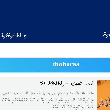
ުދިން
މި ވެބްސައިޓުގައިވާ 
thoharaa
كتاب الطهارة – ކިތާބުއްޠަހާރާ (9)
الحمد لله والصلاة والسلام على رسول الله وعلى آله وصحبه أجمعين
އިސްތިޙާޟާގެ ލޭ: މިއީ ޙައިޟު އަދި ނިފާސް ނޫން ވަގުތުތަކުގައި އަންނަ
ލެއެވެ. އިސްތިޙާޟާގެ ލޭގެ ޙުކުމް