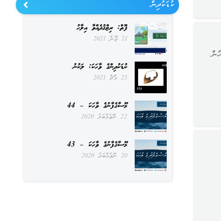
ކުޑަކުދިން
ފޮތް: ރިޒްޤުދެއްވާ އިލާހު
21 ޖޫން 2021
ުން
ކުޑަކުދިންގެ ވާހަކަ: ލަކުނު
25 މާޗް 2021
މޫސާގެފާނުގެ ވާހަކަ – 44
22 ނޮވެމްބަރު 2020
މޫސާގެފާނުގެ ވާހަކަ – 43
20 ނޮވެމްބަރު 2020