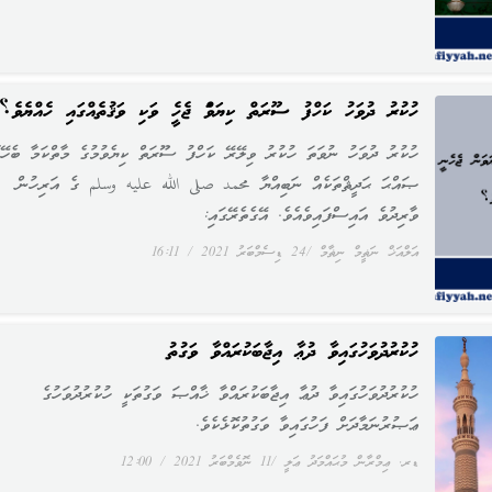
ހުކުރު ދުވަހު ކަހްފު ސޫރަތް ކިޔަވަން ޖެހެނީ ވަކި ވަޤުތެއްގައި ހެއްޔެވެ؟
ހުކުރު ދުވަހު ނުވަތަ ހުކުރު ވިލޭރޭ ކަހްފު ސޫރަތް ކިޔެވުމުގެ މާތްކަމާ ބެހޭގ
ޞައްޙަ ޙަދީޘްތަކެއް ނަބިއްޔާ محمد صلى الله عليه وسلم ގެ އަރިހުން
ވާރިދުވެ އައިސްފައިވެއެވެ. އޭގެތެރޭގައި:
އަލްއަޚް ނަޡީމް ނިޡާމް
24 ޑިސެމްބަރު 2021
16:11
ހުކުރުދުވަހުގައިވާ ދުޢާ އިޖާބަކުރައްވާ ވަގުތު
ހުކުރުދުވަހުގައިވާ ދުޢާ އިޖާބަކުރައްވާ ޚާއްޞަ ވަގުތަކީ ހުކުރުދުވަހުގެ
ޢަޞުރުނަމާދަށް ފަހުގައިވާ ވަގުތުކޮޅެކެވެ.
ޑރ. ޢިމްރާން މުޙައްމަދު ޢަލީ
11 ނޮވެމްބަރު 2021
12:00