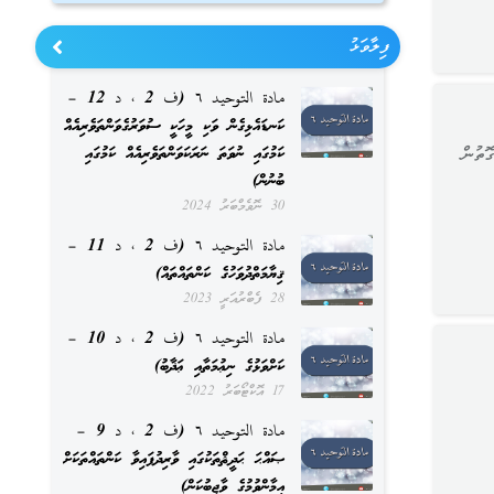
ފިލާވަޅު
مادة التوحيد ٦ (ف 2 ، د 12 –
ކަނޑައެޅިގެން ވަކި މީހަކީ ސުވަރުގެވަންތަވެރިއެއް
ކަމުގައި ނުވަތަ ނަރަކަވަންތަވެރިއެއް ކަމުގައި
ޮތުން
ބުނުން)
30 ނޮވެމްބަރު 2024
مادة التوحيد ٦ (ف 2 ، د 11 –
ޤިޔާމަތްދުވަހުގެ ކަންތައްތައް)
28 ފެބްރުއަރީ 2023
مادة التوحيد ٦ (ف 2 ، د 10 –
ކަށްވަޅުގެ ނިޢުމަތާއި ޢަޛާބު)
17 އޮކްޓޯބަރު 2022
مادة التوحيد ٦ (ف 2 ، د 9 –
ޞައްޙަ ޙަދީޘްތަކުގައި ވާރިދުފައިވާ ކަންތައްތަކަށް
އީމާންވުމުގެ ވާޖިބުކަން)