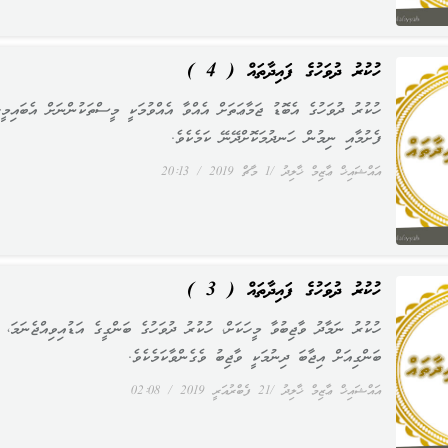
ހުކުރު ދުވަހުގެ ފައިދާތައް ( 4 )
ހުކުރު ދުވަހުގެ އެބޮޑު ޖަމާޢަތަށް އެއްވާ އެއްވުމަކީ މީސްތަކުންނަށް އެބައިމީހ
ފެށުމާއި ނިމުން ހަނދުމަކޮށްދޭނޭ ކަމެކެވެ.
އައްޝައިޚް ޢާޒިމް ޚާލިދު
1 މާޗް 2019
20:13
ހުކުރު ދުވަހުގެ ފައިދާތައް ( 3 )
ހުކުރު ނަމާދު ވާޖިބުވާ މީހަކަށް، ހުކުރު ދުވަހުގެ ބަންގީގެ އަޑުއިވިއްޖެނަމަ،
ބަންގިއަށް އިޖާބަ ދިނުމަކީ ވާޖިބު ވެގެންވާކަމެކެވެ.
އައްޝައިޚް ޢާޒިމް ޚާލިދު
21 ފެބްރުއަރީ 2019
02:08