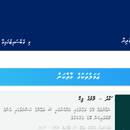
ުދިން
މި ވެބްސައިޓުގައިވާ 
ޢަމަލުތަކުގެ މާތްކަން
ނަމާދު – ލޮލުގެ ފިނިކަން
ނަމާދުތައް އޭގެ ވަގުތުގައި އަދާކުރުމަކީ ﷲ ތަޢާލާގެ ޙަޟްރަތުގައި އެންމެ
ލޮބުވެތިކަން ބޮޑު އަޅުކަމެވެ.
އައްޝައިޚް އަޙްމަދު ރިމާޒް
13 އޭޕްރިލް 2024
16:57