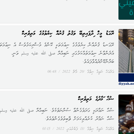
ރޭގަނޑު މީހުން ނިދާފައިތިބޭ ވަޤުތު ޤުރުއާން ކިޔެވުމުގެ މަތިވެރިކަން
ރޭގަނޑު ޤުރުއާން ކިޔެވުމުގެ ނިޢުމަތަކީ ކޮންމެ މުސްލިކަމުވެސް އެ ނިޢުމަތަކ
އެދެންވާނެ ނިޢުމަތެއްކަމުގައި ނަބިއްޔާ صلى الله عليه وسلم ވަނީ
ބަޔާންކޮށްދެއްވާފައެވެ.
އަލްއަޚް ނަޡީމް ނިޡާމް
20 މާޗް 2022
06:48
ޟުޙާ ނަމާދުގެ މަތިވެރިކަން
ޟުޙާ ނަމާދަކީ ގަދަވެގެންވާ ސުންނަތެކެވެ. ނަބިއްޔާ صلى الله عليه وسلم
ޟުޙާ ނަމާދު ކުރެއްވިކަމަށް ޘާބިތުވެގެންވެއެވެ.
އަލްއަޚް ނަޡީމް ނިޡާމް
13 ފެބްރުއަރީ 2022
01:15