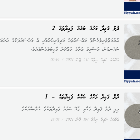
ޛުލް ޤަޢިދާ މަހުގެ ބައެއް ފައިދާތައް 2
ޙުރުމަތްތެރިވެގެންވާ މައްސަރުތައް މަތިވެރިކުރުމާއި އެ މައްސަރުތަކުގެ ޙުރުމަތ
ނުކެނޑުން، މުސްލިމު އަޅާގެ މައްޗަށް ވާޖިބުވެގެންވެއެވެ.
އަލްއަޚް ނަޡީމް ނިޡާމް
21 ޖޫން 2021
00:19
ޛުލް ޤަޢިދާ މަހުގެ ބައެއް ފައިދާތައް – 1
މިއީ ޛުލް ޤަޢިދާ މަހާއި ގުޅޭ ބައެއް ފައިދާތަކުގެ ޚުލާޞާއެކެވެ.
އަލްއަޚް ނަޡީމް ނިޡާމް
19 ޖޫން 2021
18:08