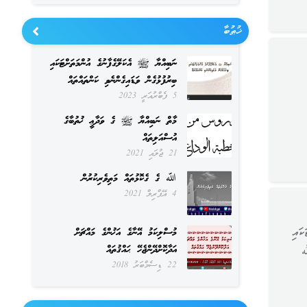
ޚުޠުބާ
ނަބިއްޔާ ﷺ އެކަލޭގެފާނުގެ އުންމަތަށްޓަކައި
ބިރުފުޅުގެން ވަޑައިގެންނެވި ކަންތައްތައް
5 ފެބްރުއަރީ 2023
މާތް ނަބިއްޔާ ﷺ ގެ ވަދާޢީ ޚުތުބާގެ
އުސްއަލިތައް
21 ޖުލައި 2021
ﷲ ގެ ގެކޮޅުތައް މަތިވެރިކުރުން
4 އޭޕްރިލް 2021
ކައި
މުސްލިކަމު އޭނާގެ އަޚުންގެ މައްޗަށް
އަދާކޮށްދޭންޖެހޭ ޙައްޤުތައް
ه
22 ޑިސެމްބަރު 2018