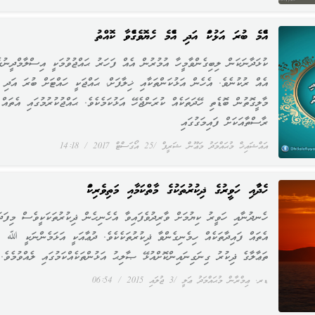
އެންމެ ބުރަ އަޅުކަން އަދި އެންމެ ހެޔޮވެގެންވާ ކޮއްތު
ކުޅަދާނަކަން ލިބިގެންވާމީހާ އުމުރުން އެއް ފަހަރު ޙައްޖުވުމަކީ އިސްލާމްދީނުގ
އެއް ރުކުނެވެ. އެހެން އަޅުކަންތަކާއި ޚިލާފަށް، ޙައްޖަކީ ހައްޓަށް ބުރަ އަދި
މާލީގޮތުން ބޮޑެތި ހޭދަތަކެއް ކުރަންޖެހޭ އަޅުކަމެކެވެ. ޙައްޖުކުރުމުގައި އެތައް
ރާސްތާއަކަށް ފައިމަގުގައި
އައްޝައިޚް މުޙައްމަދު މަޢޫން ޝަރީފް
25 އޯގަސްޓް 2017
14:18
ހެނދުނާއި ހަވީރުގެ ޛިކުރުތަކުގެ މާތްކަމާއި މަތިވެރިކަން
ހެނދުނާއި ހަވީރު ކިޔުމަށް ވާރިދުވެފައިވާ އެހެނިހެން ޛިކުރުތަކަކީވެސް މިފަދަ
އެތައް ފައިދާތަކެއް ހިމެނިގެންވާ ޛިކުރުތަކެކެވެ. ދުޢާއަކީ އަޅަމެންނަކީ ﷲ
ތަޢާލާގެ ޛިކުރު ގިނަގިނައިންކޮށްއުޅޭ ޞާލިޙު އަޅުންތަކެއްކަމުގައި ލެއްވުމެވެ.
ޑރ. ޢިމްރާން މުޙައްމަދު ޢަލީ
3 ޖުލައި 2015
06:54