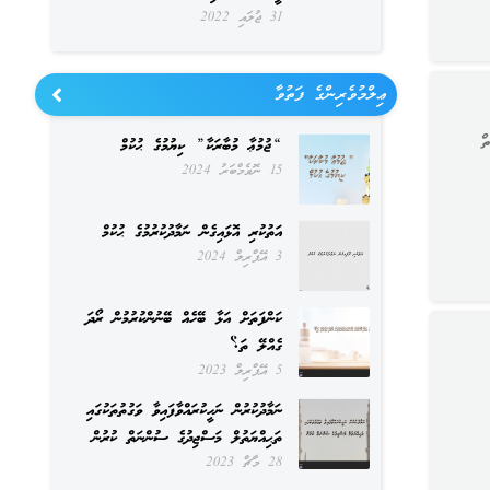
31 ޖުލައި 2022
ޢިލްމުވެރިންގެ ފަތުވާ
ް
“ޖުމުޢާ މުބާރަކާ” ކިޔުމުގެ ޙުކުމް
15 ނޮވެމްބަރު 2024
އަތުކުރި އޮޅައިގެން ނަމާދުކުރުމުގެ ޙުކުމް
3 އޭޕްރިލް 2024
ކަންފަތަށް އަޅާ ބޭހެއް ބޭނުންކުރުމުން ރޯދަ
ގެއްލޭ ތަ؟
5 އޭޕްރިލް 2023
ނަމާދުކުރުން ނަހީކުރައްވާފައިވާ ވަގުތުތަކުގައި
ތަޙިއްޔަތުލް މަސްޖިދުގެ ސުންނަތް ކުރުން
28 މާޗް 2023