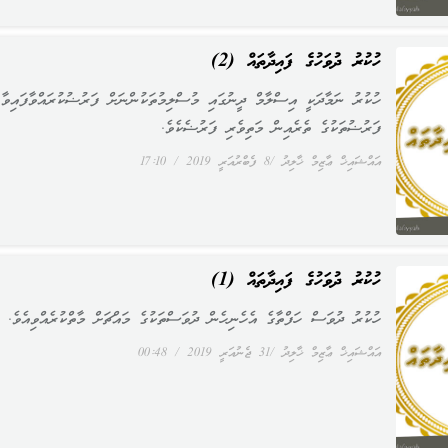
ހުކުރު ދުވަހުގެ ފައިދާތައް (2)
ހުކުރު ނަމާދަކީ އިސްލާމް ދީނުގައި މުސްލިމުތަކުންނަށް ފަރުޟުކުރައްވާފައިވާ
ފަރުޟުތަކުގެ ތެރެއިން މަތިވެރި ފަރުޟެކެވެ.
އައްޝައިޚް ޢާޒިމް ޚާލިދު
8 ފެބްރުއަރީ 2019
17:10
ހުކުރު ދުވަހުގެ ފައިދާތައް (1)
ހުކުރު ދުވަސް ހަފްތާގެ އެހެނިހެން ދުވަސްތަކުގެ މައްޗަށް މާތްކުރެއްވިއެވެ.
އައްޝައިޚް ޢާޒިމް ޚާލިދު
31 ޖެނުއަރީ 2019
00:48