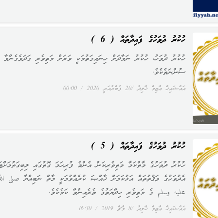
ހުކުރު ދުވަހުގެ ފައިދާތައް ( 6 )
ހުކުރު ދުވަހު، ހުކުރު ނަމާދަށް ހިނައިގަތުމަކީ ވަރަށް މަތިވެރި ގަދަވެގެންވާ
ސުންނަތެކެވެ.
އައްޝައިޚް ޢާޒިމް ޚާލިދު
20 ފެބްރުއަރީ 2020
00:00
ހުކުރު ދުވަހުގެ ފައިދާތައް ( 5 )
ހުކުރު ދުވަހުގެ މާތްކަމާ މަތިވެރިކަން އެންމެ ފުރިހަމަ ގޮތުގައި ލިބިގަތުމަށްޓަ
އެދުވަހުގެ ވަޤުތުތައް އަޅުކަމަށް ޚާއްޞަ ކުރެއްވުމަކީ މާތް ނަބިއްޔާ صلى الل
عليه وسلم ގެ މަތިވެރި ހިދާޔަތުގެ ތެރެއިންވާ ކަމެކެވެ.
އައްޝައިޚް ޢާޒިމް ޚާލިދު
8 މާޗް 2019
16:30