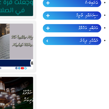
ޢަރަބިބަސް
ސިޔަރަތާއި ތާރީޚް
އަދަބާއި އަޚްލާޤު
ދުޢާއާއި ޛިކުރު