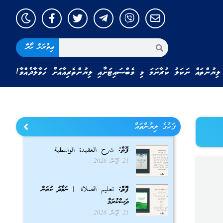
އިތުރަށް ހޯދާ
ލިޔުންތައް ނަކަލު ކުރާނަމަ މި ވެބްސައިޓަށާއި ލިޔުންތެރިއާއަށް ހަވާލާދެއްވާ!
ފަހުގެ ލިޔުންތައް
ފޮތް: شرح العقيدة الواسطية
21 ޖޫން 2026
ފޮތް: تعليم الصلاة | ނަމާދު ކުރަން
ދަސްކުރަމާ
21 ޖޫން 2026