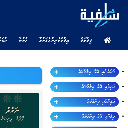
ފިލާވަޅު
ޢިލްމުވެރިންގެ ފަތުވާ
ޚުޠުބާ
ކުޑަކ
ޤުރުއާނާއި އޭގެ ޢިލްމުތައް
ޙަދީޘާއި އޭގެ ޢިލްމުތައް
ޢަޤީދާއާއި ފިރުޤާތައް
ފިޤުހާއި އޭގެ ޢިލްމުތައް