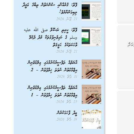
ފޮތް: ޤުރުއާނާއި ސުންނަތުން ތިބާގެ ޢަޤީދާ
ލިބިގަންނާށެވެ!
21 ޖޫން 2026
ފޮތް: ކީރިތި ރަސޫލާ صلى الله عليه
وسلم ގެ ކައިވެނިފުޅުތަކާ މެދު ދެކެވޭ
ަށް
ވާހަކަތަކުގެ ޙަޤީޤަތް
21 ޖޫން 2026
އާޔަތެއް ތަފްސީރުކުރުމުގައި ޢިލްމުވެރިން
އިޖްމާޢުވުން ނުވަތަ ޚިލާފުވުން – 2
31 މާޗް 2026
އާޔަތެއް ތަފްސީރުކުރުމުގައި ޢިލްމުވެރިން
އިޖްމާޢުވުން ނުވަތަ ޚިލާފުވުން – 1
25 މާޗް 2026
ޢީދު ފާހަގަކުރުން
19 މާޗް 2026