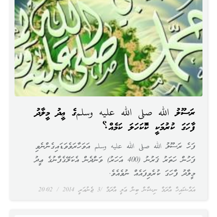
ރަސޫލު الله صلى الله عليه وسلمގެ ޢީދު މީލާދު
ފާހަގަ ކުރުމަކީ ކޮންކަހަލަ ކަމެއް؟
ފަހެ ރަސޫލު الله صلى الله عليه وسلم އަވަހާރަވެވަޑައިގެންނެވި
ފަހުން ހަތަރު ޤަރުނު (400 އަހަރު) ވަންދެން އެކަލޭގެފާނުގެ ޢީދު
މީލާދު ފާހަގަ ކުރެވިފައެއް ނުވެއެވެ.
އައްޝައިޚް އާދަމް ނިޝާން ބިން ޢަލީ އާދަމް
3 ޖެނުއަރީ 2014
20:02