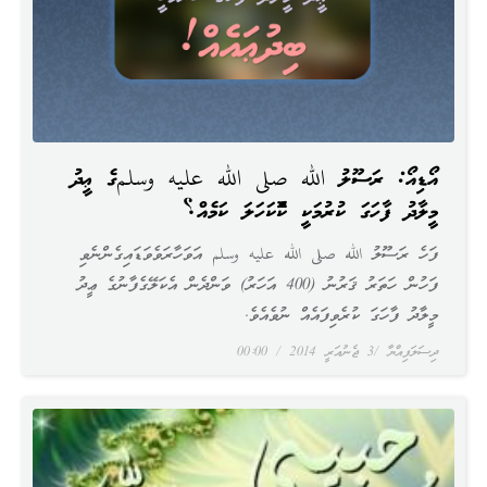
އޯޑިއޯ: ރަސޫލު الله صلى الله عليه وسلمގެ ޢީދު
މީލާދު ފާހަގަ ކުރުމަކީ ކޮންކަހަލަ ކަމެއް؟
ފަހެ ރަސޫލު الله صلى الله عليه وسلم އަވަހާރަވެވަޑައިގެންނެވި
ފަހުން ހަތަރު ޤަރުނު (400 އަހަރު) ވަންދެން އެކަލޭގެފާނުގެ ޢީދު
މީލާދު ފާހަގަ ކުރެވިފައެއް ނުވެއެވެ.
ދިސަލަފިއްޔާ
3 ޖެނުއަރީ 2014
00:00