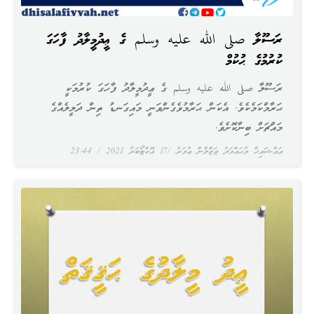
ރަސޫލާ صلى الله عليه وسلم ގެ ޢީދުމީލާދު ފާހަގަ
ކުރުމުގެ ޙުކުމް
ރަސޫލާ صلى الله عليه وسلم ގެ ޢީދުމީލާދު ފާހަގަ ކުރުމަކީ
ޙަރާމްކަމެކެވެ. އެކަން ޙަރާމުވެގެންވަނީ މައިގަނޑު ތިން ދަލީލެއްގެ
މައްޗަށް ބިނާކޮށެވެ.
އައްޝައިޚް މުޙައްމަދު ޖަޒްލާން ޢުމަރު
17 އޮކްޓޯބަރު 2021
23:44