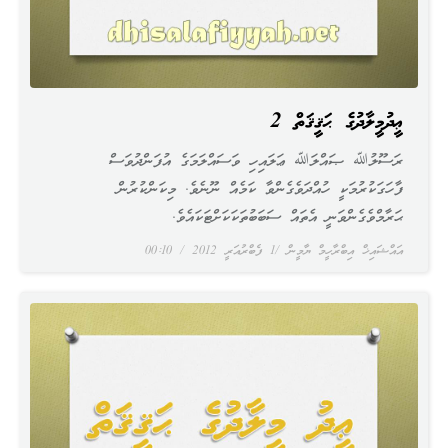
ޢީދުމީލާދުގެ ޙަޤީޤަތް 2
ރަސޫލުﷲ ޞައްލަﷲ ޢަލައިހި ވަސައްލަމަގެ އުފަންދުވަސް
ފާހަގަކުރުމަކީ ހުއްދަވެގެންވާ ކަމެއް ނޫނެވެ. މިކަންކުރުން
ޙަރާމްވެގެންވަނީ އެތައް ސަބަބުތަކަކަށްޓަކައެވެ.
އައްޝައިޚް އިބްރާހީމް ޔާމީން
1 ފެބްރުއަރީ 2012
00:10