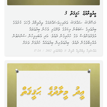
ޢީދުމީލާދުގެ ޙަޤީޤަތް 3
ރަސޫލުﷲ ޞައްލަﷲ ޢަލައިހިވަސައްލަމަގެ ޢީދުމީލާދު ފާހަގަ ކުރުމުގެ
ބިދުޢައިގެ ސަބަބުން މިކަމުގެ ތެރޭގައި އެހެން ބިދުޢަތައް
އުފެދުމަށްވެސް މަގު ހުޅުވިގެން ދެއެވެ. އަދި އެބައިމީހުން ސުންނަތުން
އެއްކިބާވެގެން ދެއެވެ. ބިދުޢަވެރިން ބިދުޢައެއް ހެދުމަށް ވަރަށް
އައްޝައިޚް އިބްރާހީމް ޔާމީން
3 ފެބްރުއަރީ 2012
17:24