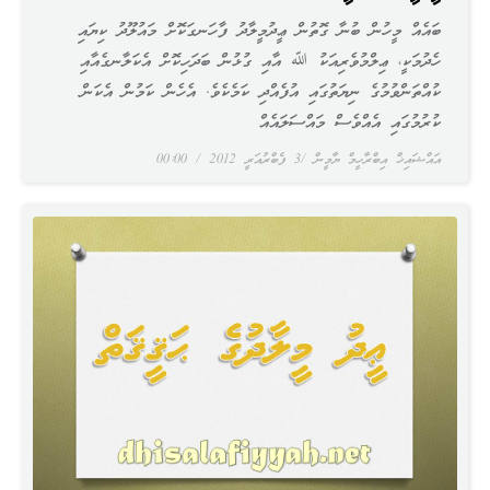
ބައެއް މީހުން ބުނާ ގޮތުން ޢީދުމީލާދު ފާހަނގަކޮށް މައުލޫދު ކިޔައި
ހެދުމަކީ، ޢިލްމުވެރިއަކު ﷲ އާއި ގުޅުން ބަދަހިކޮށް އެކަލާނގެއާއި
ކުއްތަންވުމުގެ ނިޔަތުގައި އުފެއްދި ކަމެކެވެ. އެހެން ކަމުން އެކަން
ކުރުމުގައި އެއްވެސް މައްސަލައެއް
އައްޝައިޚް އިބްރާހީމް ޔާމީން
3 ފެބްރުއަރީ 2012
00:00