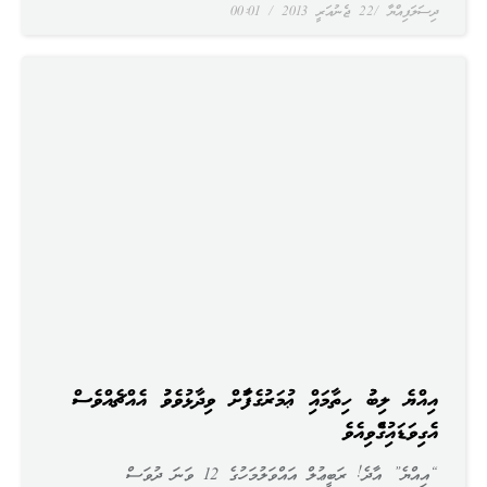
ދިސަލަފިއްޔާ
22 ޖެނުއަރީ 2013
00:01
އިއްޔެ ލިބުނު ހިތާމައިން ޢުމަރުގެފާނަށް ވިދާޅުވެވުނު އެއްޗެއްވެސް
އެނގިވަޑައިނުގެންނެވިއެވެ
“އިއްޔެ” އާދެ! ރަބީޢުލް އައްވަލުމަހުގެ 12 ވަނަ ދުވަސް