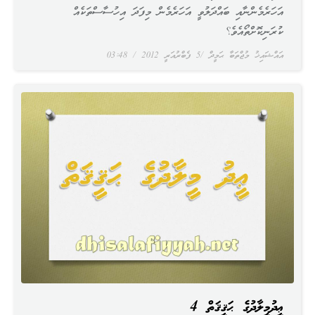
އަހަރެމެންނާއި ބައްދަލުވީ އަހަރެމެން މިފަދަ އިހުސާސްތަކެއް
ކުރަނިކޮށްތޯއެވެ؟
އައްޝައިޚު މުޖްތަބާ ޙަމީދް
5 ފެބްރުއަރީ 2012
03:48
ޢީދުމީލާދުގެ ޙަޤީޤަތް 4