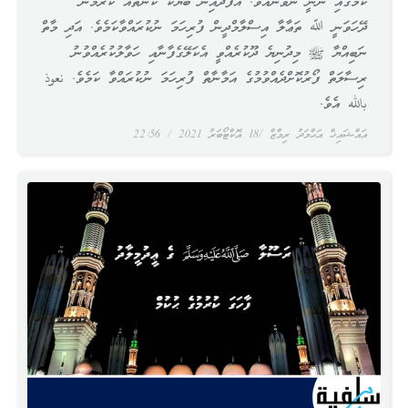
ކަމުގައި ނޫނީ ނުވާނެއެވެ. އެފަދައިން ބަޔަކު ކަންތައް ކުރުމުން
ދޭހަވަނީ ﷲ ތަޢާލާ އިސްލާމްދީން ފުރިހަމަ ނުކުރައްވާކަމެވެ. އަދި މާތް
ނަބިއްޔާ ﷺ މިދުނިޔެ ދޫކުރެއްވީ އެކަލޭގެފާނާއި ހަވާލުކުރެއްވުނު
ރިސާލަތް ފޯރުކޮށްދެއްވުމުގެ އަމާނާތް ފުރިހަމަ ނުކުރައްވާ ކަމެވެ. نعوذ
بالله އެވެ.
އައްޝައިޚް އަޙްމަދު ރިމާޒް
18 އޮކްޓޯބަރު 2021
22:56