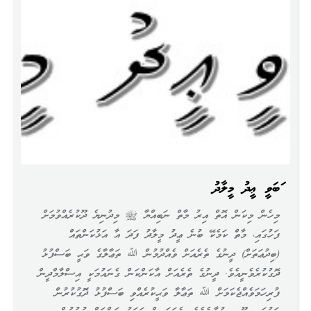
ނަބަވީ ޢީދު މީލާދު
މިހެން މިކަން އޮތް އިރު މާތް ނަބިއްޔާ ﷺ މިދުނިޔެ ދޫކުރެއްވުމަށް
ފަހުގައި، މާތް ކަމެކޭ ބުނެ ޢީދު މީލާދު ފަދަ އާ އަޅުކަންތައް
(ބިދުޢަތަށް) ދީނުގެ ތެރެއަށް ވެއްދުމުން ﷲ ތަޢާލާގެ ވަޙީ ބަސްފުޅު
ދޮގުކުރެވެނީއެވެ. ދީނުގެ ތެރެއަށް އާކަންކަން ގެނައުމަކީ އިސްލާމްދީން
ފުރިހަމަވެއްޖެކަމަށް ﷲ ތަޢާލާ ވަޙީކުރެއްވި ބަސްފުޅު ދޮގުކުރުން