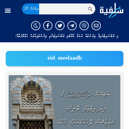
އިތުރަށް ހޯދާ
މި ވެބްސައިޓުގައިވާ ލިޔުންތައް ނަކަލު ކުރާނަމަ މި ވެބްސައިޓަށާއި ލިޔުންތެރިއާއަށް ހަވާލާދެއްވާ!
eid meelaadh