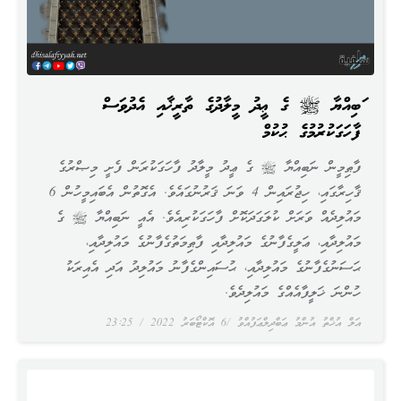
ނަބިއްޔާ ﷺ ގެ ޢީދު މީލާދުގެ ތާރީޚާއި އެދުވަސް
ފާހަގަކުރުމުގެ ޙުކުމް
ފާޠިމީން ނަބިއްޔާ ﷺ ގެ ޢީދު މީލާދު ފާހަގަކުރަން ފެށީ މިޞްރުގެ
ޤާހިރާގައި، ހިޖުރައިން 4 ވަނަ ޤަރުނުގައެވެ. އެގޮތުން އެބައިމީހުން 6
މައުލިދެއް ވަރަށް ކުލަގަދަކޮށް ފާހަގަކުރިއެވެ. އެއީ ނަބިއްޔާ ﷺ ގެ
މައުލިދާއި، ޢަލީގެފާނުގެ މައުލިދާއި ފާޠިމަތުގެފާނުގެ މައުލިދާއި،
ޙަސަނުގެފާނުގެ މައުލިދާއި، ޙުސައިންގެފާނު މައުލިދު އަދި އެއިރަކު
ހުންނަ ޚަލީފާއެއްގެ މައުލިދެވެ.
އަލް އުޚްތު އުންމު ޢަބްދިލްޢަފުއްވު
6 އޮކްޓޯބަރު 2022
23:25