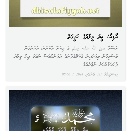
އޯޑިއޯ: ޢީދު މީލާދުގެ ޙަޤީޤަތް
ރަސޫލާ صلى الله عليه وسلم ގެ ޛިކުރާ އާކުރަން، އަހަރެމެން
މުސްލިމުން މިފަދައިން އެކަލޭގެފާނުގެ އުފަންދުވަސް ނުވަތަ ޢީދު މީލާދު
ފާހަގަކުރާކަށް ނުޖެހެއެވެ
ދިސަލަފިއްޔާ
14 ޖެނުއަރީ 2014
08:56