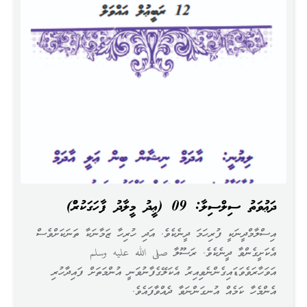
ދަޢުވަތު ސިލްސިލާ: 09 (ޢީދު މީލާދު ފާހަގަކުރުން)
އިސްލާމްދީނަކީ ފުރިހަމަ ދީނެކެވެ. އަދި ހުރިހާ ޒަމާނަކާ ތަނަކަށްވެސް
އެކަށީގެންވާ ދީނެކެވެ. ރަސޫލާ صلى الله عليه وسلم
އަވަހާރަވެވަޑައިގެންނެވިއިރު އެކަލޭގެފާނުވަނީ އުންމަތަށް ފައިދާހުރި
އެންމެހާ ކަމެއް އުނގަންނަވާ ދެއްވާފައެވެ.