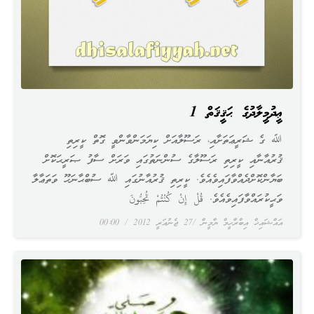
ޢީދުމީލާދުގެ ޙަޤީޤަތް 1
ﷲ ގެ ޝަރީޢަތަށާއި، ރަސޫލާއަށް ކިޔަމަންވާންވީ ގޮތް ކީރިތި
ޤުރުއާނާއި ކީރިތި ރަސޫލާގެ ސުންނަތުގައި ވަރަށް ސާފު ޞަރީޙަކޮށް
ބަޔާންކޮށްދެއްވާފައިވެއެވެ. ކީރިތި ޤުރުއާނުގައި ﷲ ސުބްޙާނަހޫ ވަތަޢާލާ
ވަޙީކުރައްވާފައިވެއެވެ. قُلْ إِنْ كُنْتُمْ تُحِبُّونَ
އައްޝައިޚް އިބްރާހީމް ޔާމީން
27 ޖެނުއަރީ 2012
00:00