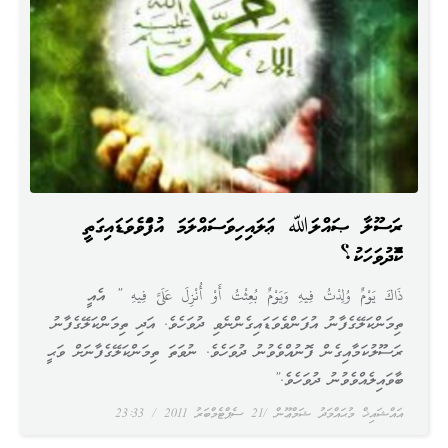
ރަސޫލާ ޞައްލަﷲ ޢަލައިހިވަސައްލަމަ އުފަންވެވަޑައިގަތީ
ކޮންދުވަހަކު؟
ذَاكَ يَوْمٌ وُلِدْتُ فِيهِ وَيَوْمٌ بُعِثْتُ أَوْ أُنْزِلَ عَلَىَّ فِيهِ ” އެއީ
ތިމަންކަލޭގެފާނު އުފަންވެވަޑައިގެންނެވި ދުވަހެވެ. އަދި ތިމަންކަލޭގެފާނު
ރަސޫލުކަމާއިގެން ފޮނުއްވެވުނު ދުވަހެވެ. ނުވަތަ ތިމަންކަލޭގެފާނަށް ވަޙީ
ބާވައިލެއްވެވުނު ދުވަހެވެ.”
އައްޝައިޚް މުޙައްމަދު ޝަމްޢޫން
21 ސެޕްޓެމްބަރު 2011
23:33