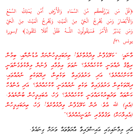
﴿قُلْ مَن يَرْزُقُكُم مِّنَ السَّمَاءِ وَالْأَرْضِ أَمَّن يَمْلِكُ السَّمْعَ
وَالْأَبْصَارَ وَمَن يُخْرِجُ الْحَيَّ مِنَ الْمَيِّتِ وَيُخْرِجُ الْمَيِّتَ مِنَ الْحَيِّ
وَمَن يُدَبِّرُ الْأَمْرَ فَسَيَقُولُونَ اللَّـهُ فَقُلْ أَفَلَا تَتَّقُونَ﴾ [سورة
يونس ٣١]
މާނައީ: “ކަލޭގެފާނު ވިދާޅުވާށެވެ! ތިޔަބައިމީހުންނަށް އުޑުންނާއި، ބިމުން
ރިޒްޤު ދެއްވަނީ ކާކުހެއްޔެވެ؟ ނުވަތަ އިވުމާއި ފެނުން މިލްކުވެގެންވަނީ
ކާކަށްހެއްޔެވެ؟ އަދި މަރުވެފައިވާ ތަކެތިން، ދިރޭތަކެތި ނެރުއްވައި،
ދިރޭތަކެތިން މަރުވެފައިވާ ތަކެތި ނެރުއްވަނީ ކާކުހެއްޔެވެ؟ އަދި އެންމެހާ
ކަންތައް ތަދުބީރުކުރައްވަނީ ކާކުހެއްޔެވެ؟ ފަހެ، އެބައިމީހުން ބުނާނެއެވެ.
(އެއީ) ﷲ އެވެ. ދެން ކަލޭގެފާނު ވިދާޅުވާށެވެ! ފަހެ، ތިޔަބައިމީހުން
(އެއިލާހަށް) ތަޤުވާވެރި ނުވަނީހެއްޔެވެ؟”
އަދި މިމާނައިގައި އައިސްފައިވާ އާޔަތްތައް ވަރަށް ގިނައެވެ.