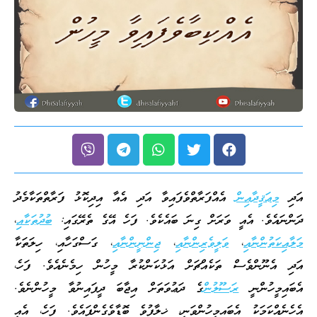
އަދި
މިޢަޤީދާއިން
އެއްފަރާތްވެފައިވާ އަދި އެއާ އިދިކޮޅު ފަރާތްތަކާމެދު
ދަންނައެވެ. އެއީ ވަރަށް ގިނަ ބައެކެވެ. ފަހެ އޭގެ ތެރޭގައި:
ބުދުތަކާއި
،
މަލާއިކަތުންނާއި
،
ވަލީވެރިންނާއި
،
ޖިންނީންނާއި
، ގަސްގަހާއި، ހިލަތަކާ
އަދި އެނޫންވެސް ތަކެއްޗަށް އަޅުކަންކުރާ މީހުން ހިމެނެއެވެ. ފަހެ،
އެބައިމީހުންނީ
ރަސޫލުން
ގެ ދަޢުވަތަށް އިޖާބަ ދީފައިނުވާ މީހުންނެވެ.
އެހެނެއްކަމަކު އެބައިމީހުންވަނީ، ޚިލާފުވެ ބޮޑާވެގެންފައެވެ. ފަހެ، އެއީ