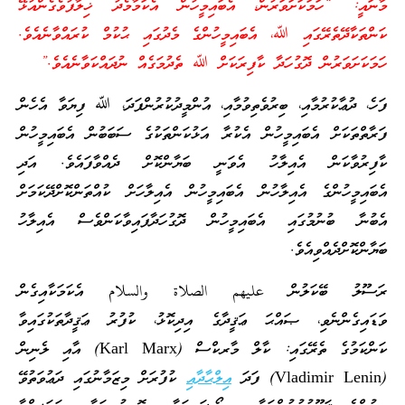
މާނައީ: “ހަމަކަށަވަރުން، އެބައިމީހުން އެކަމާމެދު ޚިލާފުވެގެންއުޅޭ
ކަންތަކާދޭތެރޭގައި ﷲ، އެބައިމީހުންގެ މެދުގައި ޙުކުމް ކުރައްވާނެއެވެ.
ހަމަކަށަވަރުން ދޮގުހަދާ ކާފިރަކަށް ﷲ ތެދުމަގެއް ނުދައްކަވާނެއެވެ.”
ފަހެ، ދުޢާކުރުމާއި، ބިރުވެތިވުމާއި، އުންމީދުކުރުންފަދަ، ﷲ ފިޔަވާ އެހެން
ފަރާތްތަކަށް އެބައިމީހުން އެކުރާ އަޅުކަންތަކުގެ ސަބަބުން އެބައިމީހުން
ކާފިރުވާކަން އެއިލާހު އެވަނީ ބަޔާންކޮށް ދެއްވާފައެވެ. އަދި
އެބައިމީހުންގެ އެއިލާހުން އެބައިމީހުން އެއިލާހަށް ކުއްތަންކޮށްދޭކަމަށް
އެބުނާ ބުނުމުގައި އެބައިމީހުން ދޮގުހަދާފައިވާކަންވެސް އެއިލާހު
ބަޔާންކޮށްދެއްވިއެވެ.
ރަސޫލު ބޭކަލުން عليهم الصلاة والسلام އެކަމަކާއިގެން
ވަޑައިގެންނެވި، ޞައްޙަ ޢަޤީދާގެ އިދިކޮޅު، ކުފުރު ޢަޤީދާތަކުގައިވާ
ކަންކަމުގެ ތެރޭގައި: ކާލް މާރކްސް (Karl Marx) އާއި ލެނިން
(Vladimir Lenin) ފަދަ
އިލްޙާދާއި
ކުފުރަށް މިޒަމާނުގައި ދަޢުވަތުވޭ