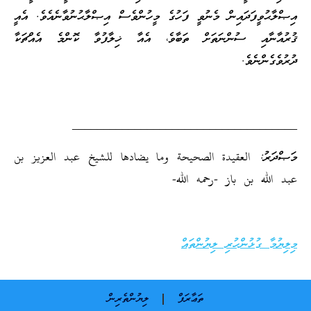
އިޞްލާޙުވީފަދައިން މެނުވީ ފަހުގެ މީހުންވެސް އިޞްލާޙުނުވާނެއެވެ. އެއީ
ޤުރުއާނާއި ސުންނަތަށް ތަބާވެ، އެއާ ޚިލާފުވާ ކޮންމެ އެއްޗަކާ
ދުރުވެގެންނެވެ.
____________________________________
މަޞްދަރު: العقيدة الصحيحة وما يضادها للشيخ عبد العزيز بن
عبد الله بن باز -رحمه الله-
މިލިޔުމާ ގުޅުންހުރި ލިޔުންތައް
ތަޢާރަފް
ލިޔުންތެރިން