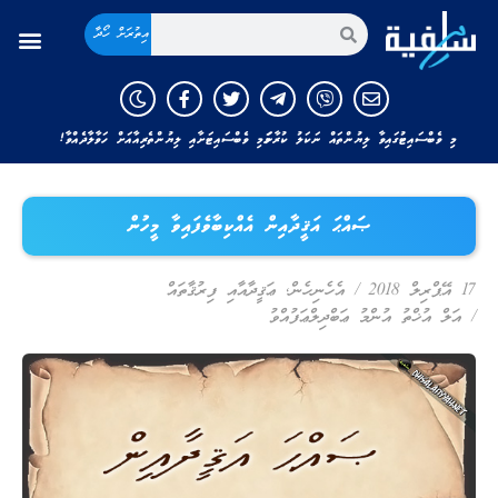
އިތުރަށް ހޯދާ
މި ވެބްސައިޓުގައިވާ ލިޔުންތައް ނަކަލު ކުރާނަމަ މި ވެބްސައިޓަށާއި ލިޔުންތެރިއާއަށް ހަވާލާދެއްވާ!
ޞައްޙަ އަޤީދާއިން އެއްކިބާވެފައިވާ މީހުން
17 އޭޕްރިލް 2018
/
އެހެނިހެން
,
ޢަޤީދާއާއި ފިރުޤާތައް
/
އަލް އުޚްތު އުންމު ޢަބްދިލްޢަފުއްވު