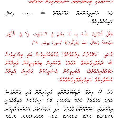
ޙަޟްރަތުގައި ތިމަންމެންނަށް ޝަފާޢަތްތެރިވާނޭ ތަކެއްޗެވެ.”
ފަހެ، އެބައިމީހުންނަށް ރައްދުދެއްވާ ﷲ سبحانه وتعالى
ވަޙީކުރެއްވިއެވެ.
﴿قُلْ أَتُنَبِّئُونَ اللَّـهَ بِمَا لَا يَعْلَمُ فِي السَّمَاوَاتِ وَلَا فِي الْأَرْضِ
سُبْحَانَهُ وَتَعَالَىٰ عَمَّا يُشْرِكُونَ﴾ [سورة يونس ١٨]
މާނައީ: “ކަލޭގެފާނު ވިދާޅުވާށެވެ! އުޑުތަކުގައިވެސް އަދި ބިމުގައިވެސް
ﷲ ދެނެވޮޑިގެންނުވާ ކަމެއްގެ ވާހަކައިން ތިޔަބައިމީހުން އެއިލާހަށް
ޚަބަރުދެނީހެއްޔެވެ؟ އެބައިމީހުން އެޝަރީކުކުރާ ތަކެތިން އެއިލާހު
ހުސްޠާހިރުވެ މަތިވެރިވެވޮޑިގެންވެއެވެ.”
ފަހެ، ﷲ ފިޔަވާ، ނަބީބޭކަލުންނާއި، ވަލީވެރިންނާ އަދި އެނޫންވެސް
އެފަދަ ތަކެއްޗަށް ކުރެވޭ އަޅުކަމަކީ ބޮޑު ޝިރުކުކަން އެއިލާހުވަނީ
މިއާޔަތުގައި ބަޔާންކޮށްދެއްވާފައެވެ. އެއީ އެތަކެއްޗަށް އަޅުކަންކުރާމީހުން
އެކަންކަމަށް އެހެން ނަންތަކުން ނަންދީ އުޅުނަސްވެއެވެ. އެއިލާހު