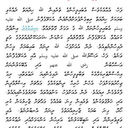
ފަހެ، އެއާއެކުވެސް އެބައިމީހުންގެ ތެރެއިން ﷲ ހިދާޔަތް ދެއްކެވި
ބަޔަކަށް ހިދާޔަތް ލިބިގެންފުމަށްދާންދެން، އެކަލޭގެފާނު صلى الله عليه
وسلم އެބައިމީހުންނަށް ﷲ ގެ މަގަށް ގޮވާލައްވާ،
ޝިރުކާމެދު
އިންޛާރު
ކުރައްވާ، އެކަލޭގެފާނު އެގޮވާލެއްވި ކަންކަން ޝަރަޙަކޮށްދެއްވުމުގެ މަތީ
ދެމިހުންނެވިއެވެ. ދެން އެއަށްފަހު، ﷲ ދީނަށް ބައިބަޔަށް މީހުން
ވަނެވެ. ފަހެ، ރަސޫލުﷲ صلى الله عليه وسلم އާއި އެކަލޭގެފާނުގެ
އަޞްޙާބުން رضي الله عنهم އަދި އެބޭކަލުންނަށް
އިޙްސާންތެރިކަމާއެކު ތަބާވީމީހުންގެ ދެމިގެންދިޔަ ދަޢުވަތާއި، ދިގު
ޖިހާދުތަކަށްފަހު، އެހެން ހުރިހާ ދީންތަކެއްގެ މައްޗަށް އިސްލާމްދީން
ފާޅުވެގެން ދިޔައެވެ. ދެން އެއަށްފަހު، ކަންތައްތައް ބަދަލުވެގެންދިޔައެވެ.
އަދި ޚަލްޤުތަކުންގެ ތެރެއިން ގިނަ ބައެއްގެ މައްޗަށް ޖާހިލުކަން ކުރި
ހޯދާ، ގިނަ ބަޔަކު ޖާހިލިއްޔަތުގެ ދީނަށް އެނބުރުނެވެ. އެއީ
ވަލީވެރިންނާ އަދި ނަބީބޭކަލުންގެ އަރިހުން ކަންކަމަށްއެދި ދުޢާކުރުމާ