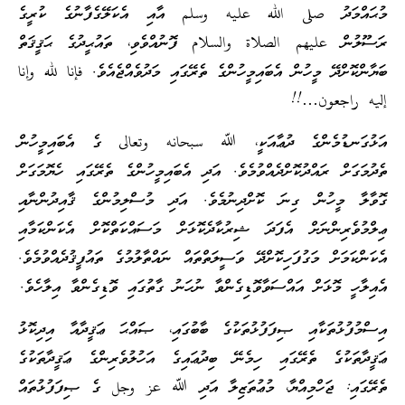
މުޙައްމަދު صلى الله عليه وسلم އާއި އެކަލޭގެފާނުގެ ކުރީގެ
ރަސޫލުން عليهم الصلاة والسلام ފޮނުއްވެވި، ތައުޙީދުގެ ޙަޤީޤަތް
ބަޔާންކޮށްދޭ މީހުން އެބައިމީހުންގެ ތެރޭގައި މަދުވެއްޖެއެވެ. فإنا لله وإنا
إليه راجعون…!!
އަޅުގަނޑުމެންގެ ދުޢާއަކީ، ﷲ سبحانه وتعالى ގެ އެބައިމީހުން
ތެދުމަގަށް ރައްދުކޮށްދެއްވުމެވެ. އަދި އެބައިމީހުންގެ ތެރޭގައި ހެޔޮމަގަށް
ގޮވާލާ މީހުން ގިނަ ކޮށްދިނުމެވެ. އަދި މުސްލިމުންގެ ޤާއިދުންނާއި
ޢިލްމުވެރިންނަށް އެފަދަ ޝިރުކާދެކޮޅަށް މަސައްކަތްކޮށް އެކަންކަމާއި
އެކަންކަމަށް މަގުފަހިކޮށްދޭ ވަސީލަތްތައް ނައްތާލުމުގެ ތައުފީޤުދެއްވުމެވެ.
އެއިލާހީ މޮޅަށް އައްސަވާވޮޑިގެންވާ ނުހަނު ގާތުގައި ވޮޑިގެންވާ އިލާހެވެ.
އިސްމުފުޅުތަކާއި ޞިފަފުޅުތަކުގެ ބާބުގައި، ޞައްޙަ ޢަޤީދާއާ އިދިކޮޅު
ޢަޤީދާތަކުގެ ތެރޭގައި ހިމެނޭ ބިދުޢައިގެ އަހުލުވެރިންގެ ޢަޤީދާތަކުގެ
ތެރޭގައި: ޖަހްމިއްޔާ، މުޢުތަޒިލާ އަދި ﷲ عز وجل ގެ ޞިފަފުޅުތައް