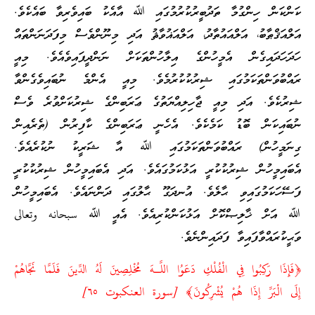
ކަންކަން ހިންގުމާ ތަދުބީރުކުރުމުގައި ﷲ އާއެކު ބައިވެރިވާ ބައެކެވެ.
އަލްއަޤްޠާބު، އަލްއައުތާދު، އަލްއަޣުވާޘު އަދި މިނޫންވެސް މިފަދަނަންތައް
ހަދަހަދައިގެން އެމީހުންގެ އިލާހުންތަކަށް ނަންދީފައިވެއެވެ. މިއީ
ރައްބުވަންތަކަމުގައި ޝިރުކުކުރުމެވެ. މިއީ އެންމެ ނުބައިވެގެންވާ
ޝިރުކެވެ. އަދި މިއީ ޖާހިލިއްޔަތުގެ ޢަރަބިންގެ ޝިރުކަށްވުރެ ވެސް
ނުބައިކަން ބޮޑު ކަމެކެވެ. އެހެނީ ޢަރަބިންގެ ކާފިރުން (ތެރެއިން
ގިނަމީހުން) ރައްބުވަންތަކަމުގައި ﷲ އާ ޝަރީކު ނުކުރެއެވެ.
އެބައިމީހުން ޝިރުކުކުރީ އަޅުކަމުގައެވެ. އަދި އެބައިމީހުން ޝިރުކުކުރީ
ފަސޭހަކަމުގައިވި ޙާލެވެ. އުނދަގޫ ޙާލުގައި ދަންނައެވެ. އެބައިމީހުން
ﷲ އަށް ޚާލިޞްކޮށް އަޅުކަންކުރިއެވެ. އެއީ ﷲ سبحانه وتعالى
ވަޙީކުރައްވާފައިވާ ފަދައިންނެވެ.
﴿فَإِذَا رَكِبُوا فِي الْفُلْكِ دَعَوُا اللَّـهَ مُخْلِصِينَ لَهُ الدِّينَ فَلَمَّا نَجَّاهُمْ
إِلَى الْبَرِّ إِذَا هُمْ يُشْرِكُونَ﴾ [سورة العنكبوت ٦٥]