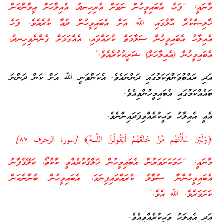
މާނައީ: “ފަހެ، އެބައިމީހުން ނަވަށް އެރިހިނދު، އެއިލާހަށް އީމާންކަން
ޚާލިޞްކުރާ ޙާލުގައި، ﷲ އަށް އެބައިމީހުން ދުޢާ ކުރެއެވެ. ފަހެ
އެއިލާހު އެބައިމީހުން ސަލާމަތް ކުރައްވައި، އެއްގަމަށް ގެންނެވިހިނދު،
އެބައިމީހުން (އެއިލާހަށް) ޝަރީކުކުރެއެވެ.”
އަދި ރައްބުވަންތަކަމުގައި ދަންނައެވެ. އެކަންވަނީ ﷲ އަށް ކަން ދަންނަ
ބައެއްކަމުގައި އެބައިމީހުންވިއެވެ.
އެއީ އެއިލާހު ވަޙީކުރެއްވިފަދައިންނެވެ.
﴿وَلَئِن سَأَلْتَهُم مَّنْ خَلَقَهُمْ لَيَقُولُنَّ اللَّـهُ﴾ [سورة الزخرف ٨٧]
މާނައީ: “ހަމަކަށަވަރުން، އެބައިމީހުން ޚަލްޤުކުރެއްވީ ކާކުތޯ، ކަލޭގެފާނު
އެބައިމީހުންނާ ސުވާލު ކުރައްވައިފިނަމަ، އެބައިމީހުން ބުނާނެކަން
ކަށަވަރެވެ. ﷲ އެވެ.”
އަދި އެއިލަހު ވަޙީކުރެއްވިއެވެ.