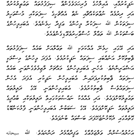
ނަފީކުރުމާއި، އެއިލާހުގެ ފުރިހަމަވެގެންވާ ޞިފަފުޅުތައް ތަޢުޠީލުކުރުމާ
އަދި ދިރުމެއް ނުވާތަކެއްޗާއި ނެތް އެއްޗެހީގެ ސިފަތަކާއި މުސްތަޙީލު
ސިފަތަކުން ﷲ ސިފަކުރާ މީހުންގެ ޢަޤީދާ ހިމެނެއެވެ. އެބައިމީހުންގެ
ބަސްތަކުން ﷲ ތަޢާލާ ހުސްޠާހިރުވެވޮޑިގެންވެއެވެ.
އަދި އޭގައި ހިމެނޭ އެއްކަމަކީ ﷲ ތަޢާލާއަށް ބައެއް ސިފަފުޅުތައް
ޘާބިތުކޮށް އަނެއްބައި ސިފަތައް ނަފީކުރުމެވެ. އެފަދަ މީހުންގެ މިސާލަކީ
އަޝްޢަރީންނެވެ. އެހެނީ އެބައިމީހުންގެ މައްޗަށް ލާޒިމެވެގެންވަނީ ބައެއް
ސިފަތައް ޘާބިތުކުރިފަދައިން އެބައިމީހުން ނަފީކުރި އެފަދަ އެހެން
ސިފަތައްވެސް ޘާބިތުކުރުމެވެ. އެބައިމީހުންވަނީ އޭގެ ދަލީލުތައް
ތައުވީލުކޮށްފައެވެ. އަދި އެއާއެކު ނައްޞުތަކުގައިވާ ދަލީލުތަކާއި ބުއްދީގެ
ދަލީލުތައް ނަފީކޮށްފައެވެ. އޭގެ ސަބަބުން އެބައިމީހުންވަނީ ފާޅުކަންބޮޑު
ގޮތެއްގައި ދެކޮޅުނުޖެހޭފަދަ ބަސްތައް ބުނެފައެވެ.
އަހުލުއްސުންނާ ވަލްޖަމާޢާގެ ޢަޤީދާއާމެދު ދަންނައެވެ. ﷲ سبحانه