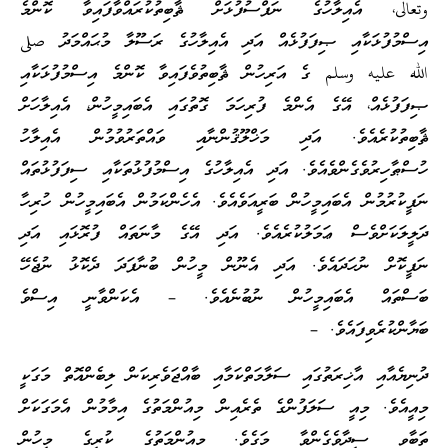
وتعالى، އެއިލާހުގެ ނަފްސުފުޅަށް ޘާބިތުކުރައްވާފައިވާ ކޮންމެ
އިސްމުފުޅަކާއި ޞިފަފުޅެއް އަދި އެއިލާހުގެ ރަސޫލާ މުޙައްމަދު صلى
الله عليه وسلم ގެ އަރިހުން ޘާބިތުވެފައިވާ ކޮންމެ އިސްމުފުޅަކާއި
ޞިފަފުޅެއް، އޭގެ އެންމެ ފުރިހަމަ ގޮތުގައި އެބައިމީހުން، އެއިލާހަށް
ޘާބިތުކުރެއެވެ. އަދި މަޚްލޫޤުންނާއި ވައްތަރުވުމުން އެއިލާހު
ހުސްޠާހިރުވެގެންވެއެވެ. އަދި އެއިލާހުގެ އިސްމުފުޅުތަކާއި ސިފަފުޅުތައް
ނަފީކުރުމުން އެބައިމީހުން ބަރީއަވެއެވެ. އެހެންކަމުން އެބައިމީހުން ހުރިހާ
ދަލީލަކަށްވެސް ޢަމަލުކުރެއެވެ. އަދި އޭގެ މާނަތައް ފުރޮޅައި އަދި
ނަފީކޮށް ނުހަދައެވެ. އަދި އެނޫން މީހުން ބުނާފަދަ ދެކޮޅު ނުޖެހޭ
ބަސްތައް އެބައިމީހުން ނުބުނެއެވެ. – އެކަންވާނީ އިސްވެ
ބަޔާންކުރެވިފައެވެ. –
ދުނިޔެއާއި އާޚިރަތުގައި ސަލާމަތްކަމާއި ބާއްޖަވެރިކަން ލިބެންއޮތް މަގަކީ
މިއީއެވެ. މިއީ ސަލަފުންގެ ތެރެއިން މިއުންމަތުގެ އިމާމުން އެމަގަކަށް
ތަބާވި ސީދާވެގެންވާ މަގެވެ. މިއުންމަތުގެ ކުރީގެ މީހުން