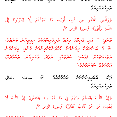
ވަޙީކުރެއްވިއެވެ.
﴿وَالَّذِينَ اتَّخَذُوا مِن دُونِهِ أَوْلِيَاءَ مَا نَعْبُدُهُمْ إِلَّا لِيُقَرِّبُونَا إِلَى
اللَّـهِ زُلْفَىٰ﴾ [سورة الزمر ٣]
މާނައީ: ” އަދި އެއިލާހު ފިޔަވާ އެހީތެރިންތަކެއް ހިފިމީހުން ބުންޏެވެ.
ﷲ ގެ ޙަޟްރަތަށް ތިމަންމެން ކުއްތަންކޮށްދިނުމަށް މެނުވީ، ތިމަންމެން
އެތަކެއްޗަކަށް (އެބަހީ: ބުދުތަކާއި އެފަދަ އެހެނިހެން ތަކެއްޗަށް)
އަޅުކަމެއް ނުކުރަމުއެވެ.”
ފަހެ، އެބައިމީހުންނަށް ރައްދުދެއްވާ ﷲ سبحانه وتعالى
ވަޙީކުރެއްވިއެވެ.
﴿إِنَّ اللَّـهَ يَحْكُمُ بَيْنَهُمْ فِي مَا هُمْ فِيهِ يَخْتَلِفُونَ إِنَّ اللَّـهَ لَا
يَهْدِي مَنْ هُوَ كَاذِبٌ كَفَّارٌ﴾ [سورة الزمر ٣]