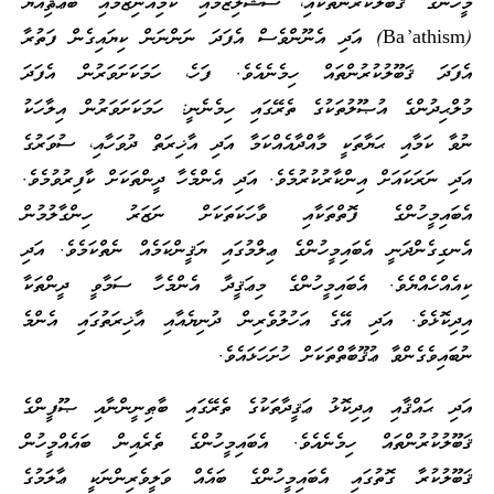
މީހުންގެ ޤަބޫލުކުރުންތަކާއި، ސޯޝަލިޒަމާއި ކޮމިއުނިޒަމާއި ބަޢަޘިއްޔާ
(Ba’athism) އަދި އެނޫންވެސް އެފަދަ ނަންނަން ކިޔައިގެން ފަތުރާ
އެފަދަ ޤަބޫލުކުރުންތައް ހިމެނެއެވެ. ފަހެ، ހަމަކަށަވަރުން އެފަދަ
މުލްޙިދުންގެ އުޞޫލުތަކުގެ ތެރޭގައި ހިމެނެނީ: ހަމަކަށަވަރުން އިލާހަކު
ނުވާ ކަމާއި ޙަޔާތަކީ މާއްދާއެއްކަމާ އަދި އާޚިރަތް ދުވަހާއި، ސުވަރުގެ
އަދި ނަރަކައަށް އިންކާރުކުރުމެވެ. އަދި އެންމެހާ ދީންތަކަށް ކާފިރުވުމެވެ.
އެބައިމީހުންގެ ފޮތްތަކާއި ވާހަކަތަކަށް ނަޒަރު ހިންގާލުމުން
އެނގިގެންދަނީ އެބައިމީހުންގެ ޢިލްމުގައި ޔަޤީންކަމެއް ނެތްކަމެވެ. އަދި
ކިއެއްހެއްޔެވެ. އެބައިމީހުންގެ މިޢަޤީދާ އެންމެހާ ސަމާވީ ދީންތަކާ
އިދިކޮޅެވެ. އަދި އޭގެ އަހުލުވެރިން ދުނިޔެއާއި އާޚިރަތުގައި އެންމެ
ނުބައިވެގެންވާ ޢުޤޫބާތްތަކަށް ހުށަހަޅައެވެ.
އަދި ޙައްޤާއި އިދިކޮޅު ޢަޤީދާތަކުގެ ތެރޭގައި ބާޠިނީންނާއި ޞޫފީންގެ
ޤަބޫލުކުރުންތައް ހިމެނެއެވެ. އެބައިމީހުންގެ ތެރެއިން ބައެއްމީހުން
ޤަބޫލުކުރާ ގޮތުގައި އެބައިމީހުންގެ ބައެއް ވަލީވެރިންނަކީ ޢާލަމުގެ