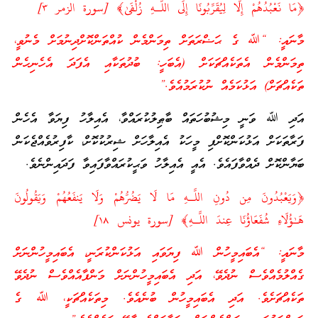
﴿مَا نَعْبُدُهُمْ إِلَّا لِيُقَرِّبُونَا إِلَى اللَّـهِ زُلْفَىٰ﴾ [سورة الزمر ٣]
މާނައީ: “ﷲ ގެ ޙަޟްރަތަށް ތިމަންމެން ކުއްތަންކޮށްދިނުމަށް މެނުވީ،
ތިމަންމެން އެތަކެއްޗަކަށް (އެބަހީ: ބުދުތަކާއި އެފަދަ އެހެނިހެން
ތަކެއްޗަށް) އަޅުކަމެއް ނުކުރަމުއެވެ.”
އަދި ﷲ ވަނީ މިޝުބުހަތައް ބާޠިލުކުރައްވާ، އެއިލާހު ފިޔަވާ އެހެން
ފަރާތަކަށް އަޅުކަންކޮށްފި މީހަކު އެއިލާހަށް ޝިރުކުކޮށް، ކާފިރުވެއްޖެކަން
ބަޔާންކޮށް ދެއްވާފައެވެ. އެއީ އެއިލާހު ވަޙީކުރައްވާފައިވާ ފަދައިންނެވެ.
﴿وَيَعْبُدُونَ مِن دُونِ اللَّـهِ مَا لَا يَضُرُّهُمْ وَلَا يَنفَعُهُمْ وَيَقُولُونَ
هَـٰؤُلَاءِ شُفَعَاؤُنَا عِندَ اللَّـهِ﴾ [سورة يونس ١٨]
މާނައީ: “އެބައިމީހުން ﷲ ފިޔަވައި އަޅުކަންކުރަނީ، އެބައިމީހުންނަށް
ގެއްލުމެއްވެސް ނުދެވޭ، އަދި އެބައިމީހުންނަށް މަންފާއެއްވެސް ނުދެވޭ
ތަކެއްޗަށެވެ. އަދި އެބައިމީހުން ބުނެއެވެ. މިތަކެއްޗަކީ، ﷲ ގެ