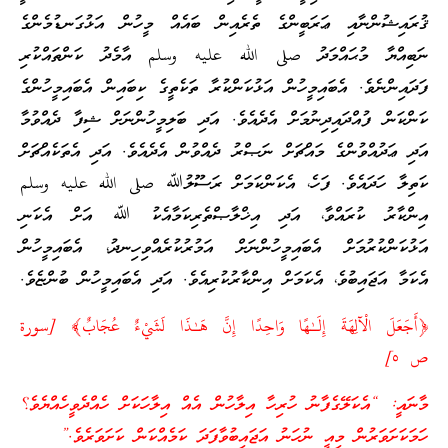
ޤުރައިޝުންނާއި ޢަރަބީންގެ ތެރެއިން ބައެއް މީހުން އަޅުގަނޑުމެންގެ
ނަބިއްޔާ މުޙައްމަދު صلى الله عليه وسلم އާމެދު ކަންތައްކުރި
ފަދައިންނެވެ. އެބައިމީހުން އަޅުކަންކުރާ ތަކެތީގެ ކިބައިން އެބައިމީހުންގެ
ކަންކަން ފުއްދައިދިނުމަށް އެދެއެވެ. އަދި ބަލިމީހުންނަށް ޝިފާ ދެއްވުމާ
އަދި ޢަދުއްވުންގެ މައްޗަށް ނަޞްރު ދެއްވުން އެދެއެވެ. އަދި އެތަކެއްޗަށް
ކަތިލާ ހަދައެވެ. ފަހެ، އެކަންކަމަށް ރަސޫލުﷲ صلى الله عليه وسلم
އިންކާރު ކުރައްވާ، އަދި އިޚްލާޞްތެރިކަމާއެކު ﷲ އަށް އެކަނި
އަޅުކަންކުރުމަށް އެބައިމީހުންނަށް އަމުރުކުރެއްވިހިނދު، އެބައިމީހުން
އެކަމާ އަޖައިބުވެ، އެކަމަށް އިންކާރުކުރިއެވެ. އަދި އެބައިމީހުން ބުންޏެވެ.
﴿أَجَعَلَ الْآلِهَةَ إِلَـٰهًا وَاحِدًا إِنَّ هَـٰذَا لَشَيْءٌ عُجَابٌ﴾ [سورة
ص ٥]
މާނައީ: “އެކަލޭގެފާނު ހުރިހާ އިލާހުން އެއް އިލާހަކަށް ހެއްދެވީހެއްޔެވެ؟
ހަމަކަށަވަރުން މިއީ ނުހަނު އަޖައިބުވާފަދަ ކަމެއްކަން ކަށަވަރެވެ.”