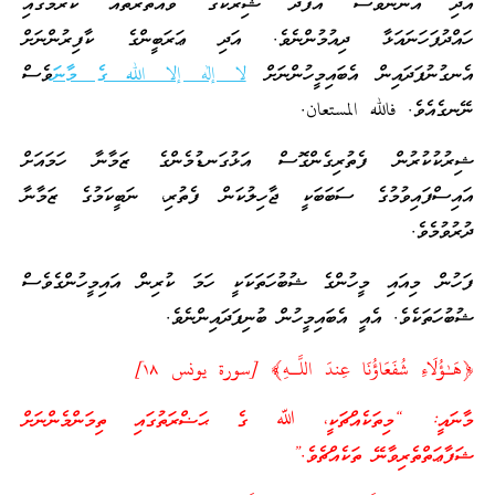
އަދި އެނޫންވެސް އެފަދަ ޝިރުކުގެ ވައްތަރުތައް ކުރުމުގައި
ހައްދުފަހަނައަޅާ ދިއުމުންނެވެ. އަދި ޢަރަބީންގެ ކާފިރުންނަށް
އެނގުނުފަދައިން އެބައިމީހުންނަށް
لا إله إلا الله ގެ މާނަ
ވެސް
ނޭނގެއެވެ. فالله المستعان.
ޝިރުކުކުރުން ފެތުރިގެންގޮސް އަޅުގަނޑުމެންގެ ޒަމާނާ ހަމައަށް
އައިސްފައިވުމުގެ ސަބަބަކީ ޖާހިލުކަން ފެތުރި، ނަބީކަމުގެ ޒަމާނާ
ދުރުވުމެވެ.
ފަހުން މިއައި މީހުންގެ ޝުބުހަތަކަކީ ހަމަ ކުރިން އައިމީހުންގެވެސް
ޝުބުހަތަކެވެ. އެއީ އެބައިމީހުން ބުނިފަދައިންނެވެ.
﴿هَـٰؤُلَاءِ شُفَعَاؤُنَا عِندَ اللَّـهِ﴾ [سورة يونس ١٨]
މާނައީ: “މިތަކެއްޗަކީ، ﷲ ގެ ޙަޟްރަތުގައި ތިމަންމެންނަށް
ޝަފާޢަތްތެރިވާނޭ ތަކެއްޗެވެ.”