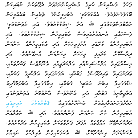
ފަހުގެ މުޝްރިކުން ކުރީގެ މުޝްރިކުންނަށްވުރެ ދެގޮތަކުން ނުބައިކަން
ބޮޑުވެގެންވެއެވެ. އެއްކަމަކަމީ: އެބައިމީހުންގެ ތެރެއިން ބައެއްމީހުން
ރައްބުވަންތަކަމުގައި ﷲ އަށް ޝިރުކުކުރުމެވެ. އަދި ދެވަނަކަމަކީ:
ފަސޭހައާއި އުނދަގުލުގައިވެސް އެބައިމީހުން ޝިރުކުކުރުމެވެ. އަދި
އެބައިމީހުންގެ ތެރޭގައި އުޅެފިމީހަކަށް އަދި އެބައިމީހުންގެ ކަންކަން
ދިރާސާކޮށް ބަލައިފި މީހަކަށް މިކަންކަން އެނގޭނެއެވެ. އަދި
މިޞްރުގައިވާ އަލްޙުސައިންއާއި އަލްބަދަވީއާއި އެނޫންވެސް ޤަބުރުތަކާއި،
ޢަދަނުގައިވާ ޢައިދުރޫސްގެ ޤަބުރާއި، ޔަމަނުގައިވާ އަލްހާދީގެ ޤަބުރާއި،
ޝާމުގައިވާ އިބްނު ޢަރަބީގެ ޤަބުރާއި، ޢިރާޤުގައިވާ ޢަބްދުލްޤާދިރު
އަލްޖީލާނީގެ ޤަބުރާއި އަދި އެނޫންވެސް، އާންމުކޮށް އެތަންތަނުގައި
ހައްދުފަހަނައަޅާދިއުމަށް މަޝްހޫރުވެފައިވާ
ޤަބުރުތަކުގެ ކައިރީގައި
އެބައިމީހުން ކުރާ ކަންކަން ފެންނާނެއެވެ. އަދި ﷲ ތަަޢާލާއަށް
އަދާކުރަންޖެހޭ ޙައްޤުތައް އެފަދަ ފަރާތްތަކަށް އެބައިމީހުން އަދާކުރެއެވެ.
އެކަންކަމަށް އިންކާރުކޮށް، ﷲ އެކަމަކާއިގެން އެއިލާހުގެ ނަބިއްޔާ