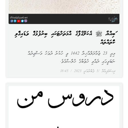
ނަބިއްޔާ ﷺ އެކަލޭގެފާނުގެ އުންމަތަށްޓަކައި ބިރުފުޅުގެން ވަޑައިގެންނެވި
ކަންތައްތައް
މިއީ 23 ޖުމާދަލްއާޚިރާ 1442 ވީ ހުކުރު ދުވަހު މަސްޖިދުއް
ނަބަވީގައި ދެއްވި ޚުޠުބާގެ ޚުލާޞާއެވެ.
ދިސަލަފިއްޔާ
5 ފެބްރުއަރީ 2023
18:45