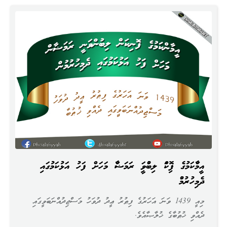
އީމާންކަމުގެ ފޮނިކަން ލިބުންވަނީ ރަމަޟާން މަހަށް ފަހު އަޅުކަމުގައި
ދެމިހުރުމުން
މިއީ 1439 ވަނަ އަހަރުގެ ފިޠުރު ޢީދު ދުވަހު މަސްޖިދުއްނަބަވީގައި
ދެއްވި ޚުޠުބާގެ ޚުލާޞާއެވެ.