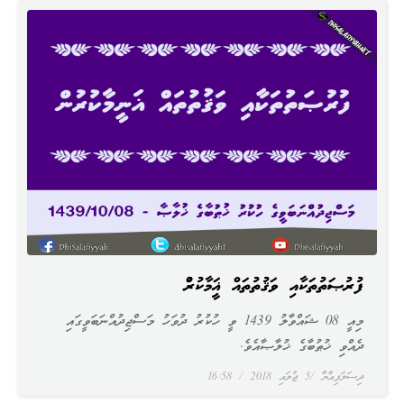
ފުރުޞަތުތަކާއި ވަޤުތުތައް ޣަނީމާކުރުން
މިއީ 08 ޝައްވާލު 1439 ވީ ހުކުރު ދުވަހު މަސްޖިދުއްނަބަވީގައި
ދެއްވި ޚުޠުބާގެ ޚުލާޞާއެވެ.
ދިސަލަފިއްޔާ
5 ޖުލައި 2018
16:58