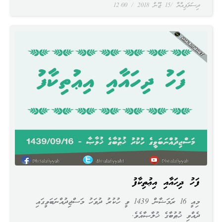
ދިސަލަފިއްޔާ
15 ޖޫން 2018
12:00
ފަހު ދިހައާއި އިޢުތިކާފު
މިއީ 16 ރަމަޟާން 1439 ވީ ހުކުރު ދުވަހު މަސްޖިދުއްނަބަވީގައި
ދެއްވި ޚުޠުބާގެ ޚުލާޞާއެވެ.