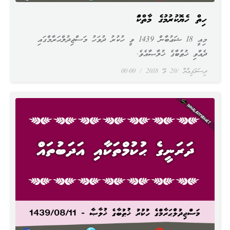
ހިތް ހެޔޮކުރުމުގެ މާތްކަން
މިއީ 18 ޝަޢުބާން 1439 ވީ ހުކުރު ދުވަހު މަސްޖިދުލްޙަރާމްގައި
ދެއްވި ޚުޠުބާގެ ޚުލާޞާއެވެ.
ދިސަލަފިއްޔާ
20 މޭ 2018
00:00