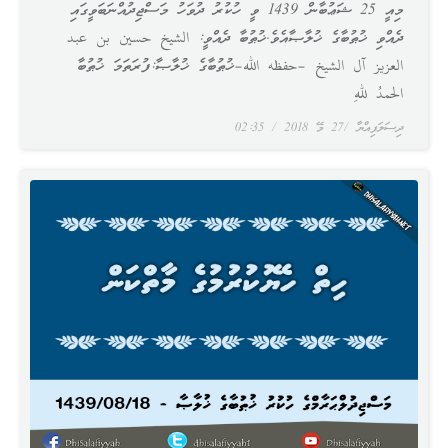
މިއީ 25 ޝަޢުބާން 1439 ވީ ހުކުރު ދުވަހު މަސްޖިދުއްނަބަވީގައި
ދެއްވި ޚުޠުބާގެ ޚުލާޞާއެވެ.ޚުޠުބާ ދެއްވީ: الشيخ حسين بن عبد
العزيز آل الشيخ –حفظه الله–ޚުޠުބާގެ ޚުލާޞާ:ފުރަތަމަ ޚުޠުބާ
الحمدُ للهِ
ދިސަލަފިއްޔާ
27 މޭ 2018
02:35