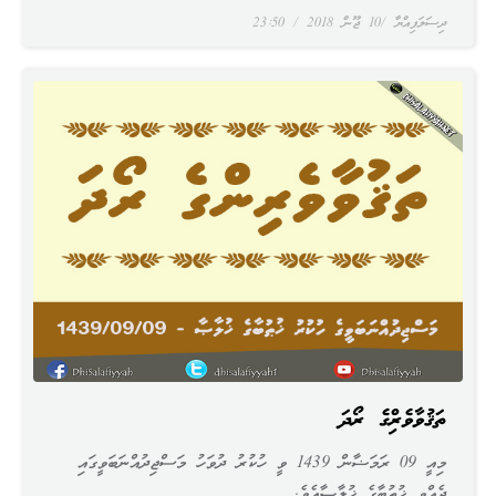
ދިސަލަފިއްޔާ
10 ޖޫން 2018
23:50
ތަޤުވާވެރިންގެ ރޯދަ
މިއީ 09 ރަމަޟާން 1439 ވީ ހުކުރު ދުވަހު މަސްޖިދުއްނަބަވީގައި
ދެއްވި ޚުޠުބާގެ ޚުލާޞާއެވެ.