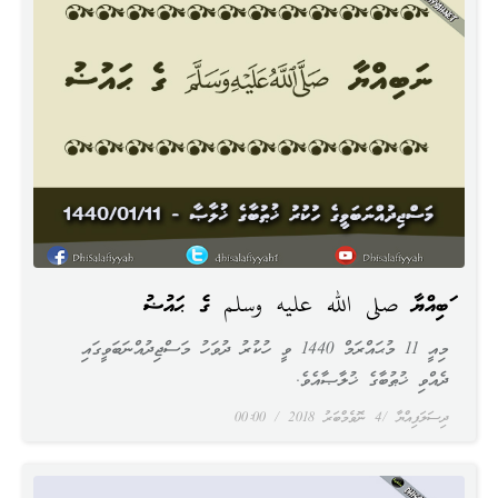
ނަބިއްޔާ صلى الله عليه وسلم ގެ ޙައުޟު
މިއީ 11 މުޙައްރަމް 1440 ވީ ހުކުރު ދުވަހު މަސްޖިދުއްނަބަވީގައި
ދެއްވި ޚުޠުބާގެ ޚުލާޞާއެވެ.
ދިސަލަފިއްޔާ
4 ނޮވެމްބަރު 2018
00:00