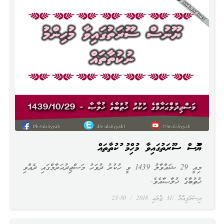
ޔޫނުސް ސޫރަތުގައިވާ މުހިންމު ނުކުތާތައް
މިއީ 29 ޝައްވާލު 1439 ވީ ހުކުރު ދުވަހު މަސްޖިދުޙަރާމްގައި ދެއްވި
ޚުޠުބާގެ ޚުލާޞާއެވެ.
ދިސަލަފިއްޔާ
31 ޖުލައި 2018
23:50