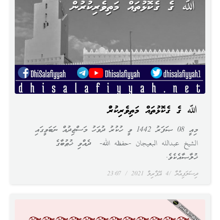
ﷲ ގެ ގެކޮޅުތައް މަތިވެރިކުރުން
މިއީ 08 ޞަފަރު 1442 ވީ ހުކުރު ދުވަހު މަސްޖިދުއް ނަބަވީގައި
الشيخ عبدالله البعيجان -حفظه الله- ދެއްވި ޚުޠުބާގެ
ޚުލާޞާއެކެވެ.
ދިސަލަފިއްޔާ
4 އޭޕްރިލް 2021
23:07