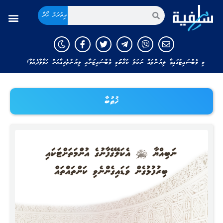
އިތުރަށް ހޯދާ
މި ވެބްސައިޓުގައިވާ ލިޔުންތައް ނަކަލު ކުރާނަމަ މި ވެބްސައިޓަށާއި ލިޔުންތެރިއާއަށް ހަވާލާދެއްވާ!
ޚުޠުބާ