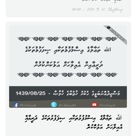
ދިސަލަފިއްޔާ
31 މޭ 2018
00:00
ﷲ ތަޢާލާގެ އިސްމުފުޅުތަކާއި ޞިފަފުޅުތަކުގެ ޛަރީޢާއިން
އެއިލާހަށް އަޅުކަންކުރުން