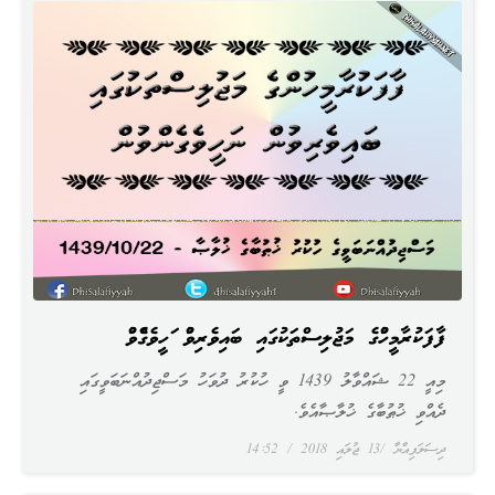
ފާފަކުރާމީހުންގެ މަޖުލިސްތަކުގައި ބައިވެރިވުން ނަހީވެގެންވުން
މިއީ 22 ޝައްވާލު 1439 ވީ ހުކުރު ދުވަހު މަސްޖިދުއްނަބަވީގައި
ދެއްވި ޚުޠުބާގެ ޚުލާޞާއެވެ.
ދިސަލަފިއްޔާ
13 ޖުލައި 2018
14:52