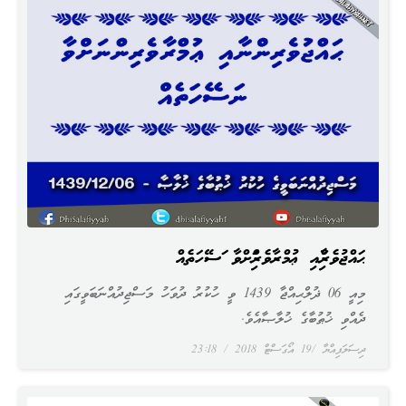
ޙައްޖުވެރިންނާއި ޢުމްރާވެރިންނަށްވާ ނަސޭހަތެއް
މިއީ 06 ޛުލްޙިއްޖާ 1439 ވީ ހުކުރު ދުވަހު މަސްޖިދުއްނަބަވީގައި
ދެއްވި ޚުޠުބާގެ ޚުލާޞާއެވެ.
ދިސަލަފިއްޔާ
19 އޯގަސްޓް 2018
23:18