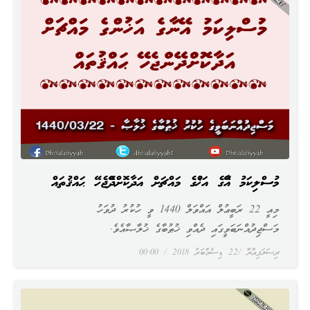
މުސްލިކަމު އޭނާގެ އަޚުންގެ މައްޗަށް އަދާކޮށްދޭންޖެހޭ ޙައްޤުތައް
މިއީ 22 ރަބީޢުލް އައްވަލް 1440 ވީ ހުކުރު ދުވަހު
މަސްޖިދުއްނަބަވީގައި ދެއްވި ޚުޠުބާގެ ޚުލާޞާއެވެ.
ދިސަލަފިއްޔާ
22 ޑިސެމްބަރު 2018
00:00