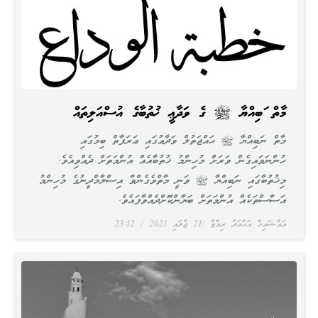
މާތް ނަބިއްޔާ ﷺ ގެ ވަދާޢީ ޚުތުބާގެ އުސްއަލިތައް
މާތް ނަބިއްޔާ ﷺ ޙައްޖަތުލް ވަދާޢުގައި ޢަރަފާތް ބިމުގައި
ހުންނަވައިގެން ވަރަށް މުހިންމު ޚުތުބާއެއް އުންމަތަށް ދެއްވިއެވެ.
މިޚުތުބާގައި ނަބިއްޔާ ﷺ ވަނީ މާތްވެގެންވާ އިސްލާމްދީނުގެ މުހިންމު
އަސާސްތަކެއް އުންމަތަށް ބަޔާންކޮށްދެއްވާފައެވެ.
އައްޝައިޚް އަޙްމަދު ރިމާޒް
21 ޖުލައި 2021
23:12