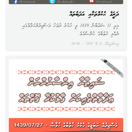
ދަރަނީގެ ޙުކުމްތަކާއި އަދަބުތައް
މިއީ 11 ޝަޢުބާން 1439 ވީ ހުކުރު ދުވަހު މަސްޖިދުލްޙަރާމްގައި
ދެއްވި ޚުޠުބާގެ ޚުލާޞާއެވެ.
ދިސަލަފިއްޔާ
6 މޭ 2018
00:00