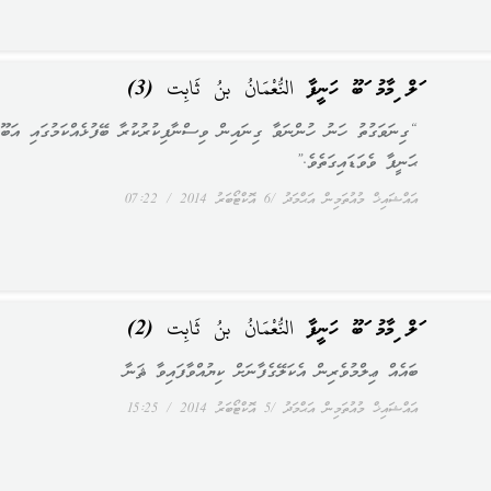
އަލް އިމާމު އަބޫ ހަނީފާ النُّعْمَانُ بنُ ثَابِت (3)
“ގިނަވަގުތު ހަނު ހުންނަވާ ގިނައިން ވިސްނާފިކުރުކުރާ ބޭފުޅެއްކަމުގައި އަބޫ
ޙަނީފާ ވެވަޑައިގަތެވެ.”
އައްޝައިޚް މުއުތަމިން އަޙްމަދު
6 އޮކްޓޯބަރު 2014
07:22
އަލް އިމާމު އަބޫ ހަނީފާ النُّعْمَانُ بنُ ثَابِت (2)
ބައެއް ޢިލްމުވެރިން އެކަލޭގެފާނަށް ކިޔުއްވާފައިވާ ޘަނާ
އައްޝައިޚް މުއުތަމިން އަޙްމަދު
5 އޮކްޓޯބަރު 2014
15:25