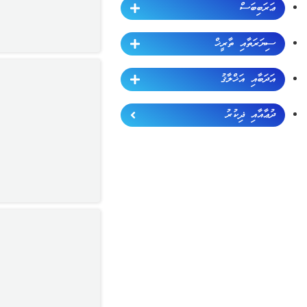
ޢަރަބިބަސް
ސިޔަރަތާއި ތާރީޚް
އަދަބާއި އަޚްލާޤު
ދުޢާއާއި ޛިކުރު