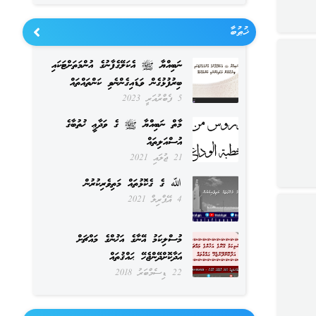
ޚުޠުބާ
ނަބިއްޔާ ﷺ އެކަލޭގެފާނުގެ އުންމަތަށްޓަކައި
ބިރުފުޅުގެން ވަޑައިގެންނެވި ކަންތައްތައް
5 ފެބްރުއަރީ 2023
މާތް ނަބިއްޔާ ﷺ ގެ ވަދާޢީ ޚުތުބާގެ
އުސްއަލިތައް
21 ޖުލައި 2021
ﷲ ގެ ގެކޮޅުތައް މަތިވެރިކުރުން
4 އޭޕްރިލް 2021
މުސްލިކަމު އޭނާގެ އަޚުންގެ މައްޗަށް
އަދާކޮށްދޭންޖެހޭ ޙައްޤުތައް
22 ޑިސެމްބަރު 2018