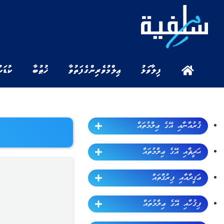
ފިލާވަޅު
ޢިލްމުވެރިންގެ ފަތުވާ
ޚުޠުބާ
ކުޑަކ
ޤުރުއާނާއި އޭގެ ޢިލްމުތައް
ޙަދީޘާއި އޭގެ ޢިލްމުތައް
ޢަޤީދާއާއި ފިރުޤާތައް
ފިޤުހާއި އޭގެ ޢިލްމުތައް