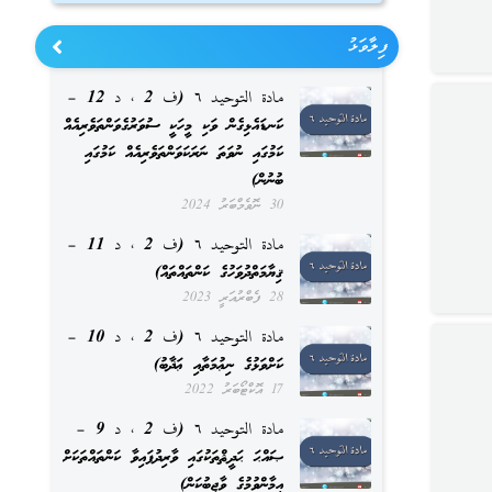
ފިލާވަޅު
مادة التوحيد ٦ (ف 2 ، د 12 –
ކަނޑައެޅިގެން ވަކި މީހަކީ ސުވަރުގެވަންތަވެރިއެއް
ކަމުގައި ނުވަތަ ނަރަކަވަންތަވެރިއެއް ކަމުގައި
ބުނުން)
30 ނޮވެމްބަރު 2024
مادة التوحيد ٦ (ف 2 ، د 11 –
ޤިޔާމަތްދުވަހުގެ ކަންތައްތައް)
28 ފެބްރުއަރީ 2023
مادة التوحيد ٦ (ف 2 ، د 10 –
ކަށްވަޅުގެ ނިޢުމަތާއި ޢަޛާބު)
17 އޮކްޓޯބަރު 2022
مادة التوحيد ٦ (ف 2 ، د 9 –
ޞައްޙަ ޙަދީޘްތަކުގައި ވާރިދުފައިވާ ކަންތައްތަކަށް
އީމާންވުމުގެ ވާޖިބުކަން)