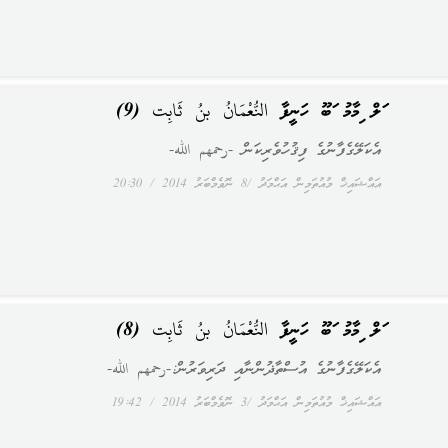
އަލް އިމާމު އަބޫ ހަނީފާ النُّعْمَانُ بنُ ثَابِت (9)
އެކަލޭގެފާނުގެ ފިޤުހުވެރިކަން -رحمهم الله-
އައްޝައިޚް މުއުތަމިން އަޙްމަދު
8 ނޮވެމްބަރު 2014
20:30
އަލް އިމާމު އަބޫ ހަނީފާ النُّعْمَانُ بنُ ثَابِت (8)
އެކަލޭގެފާނުގެ އުސްތާޛުންނާއި ދަރިވަރުން:-رحمهم الله-
އައްޝައިޚް މުއުތަމިން އަޙްމަދު
3 ނޮވެމްބަރު 2014
19:42