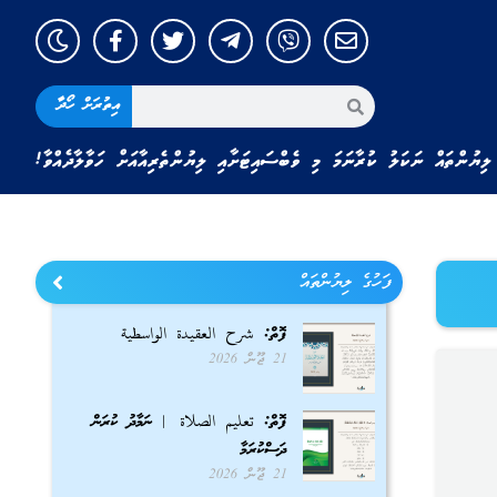
އިތުރަށް ހޯދާ
ލިޔުންތައް ނަކަލު ކުރާނަމަ މި ވެބްސައިޓަށާއި ލިޔުންތެރިއާއަށް ހަވާލާދެއްވާ!
ފަހުގެ ލިޔުންތައް
ފޮތް: شرح العقيدة الواسطية
21 ޖޫން 2026
ފޮތް: تعليم الصلاة | ނަމާދު ކުރަން
ދަސްކުރަމާ
21 ޖޫން 2026