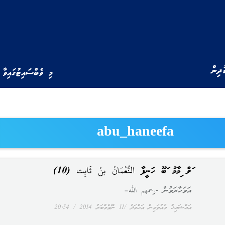
ުދިން
މި ވެބްސައިޓުގައިވާ 
abu_haneefa
އަލް އިމާމު އަބޫ ހަނީފާ النُّعْمَانُ بنُ ثَابِت (10)
އަވަހާރަވުން -رحمهم الله–
އައްޝައިޚް މުއުތަމިން އަޙްމަދު
11 ނޮވެމްބަރު 2014
20:54