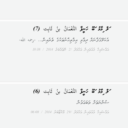
އަލް އިމާމު އަބޫ ހަނީފާ النُّعْمَانُ بنُ ثَابِت (7)
އެކަލޭގެފާނަށް ދިމާވި އިމްތިޙާނުތަކުގެ ތެރެއިން… -رحمه الله-
އައްޝައިޚް މުއުތަމިން އަޙްމަދު
2 ނޮވެމްބަރު 2014
18:38
އަލް އިމާމު އަބޫ ހަނީފާ النُّعْمَانُ بنُ ثَابِت (6)
ސުންނަތަށް ތަބަޢަވުން
އައްޝައިޚް މުއުތަމިން އަޙްމަދު
29 އޮކްޓޯބަރު 2014
06:08