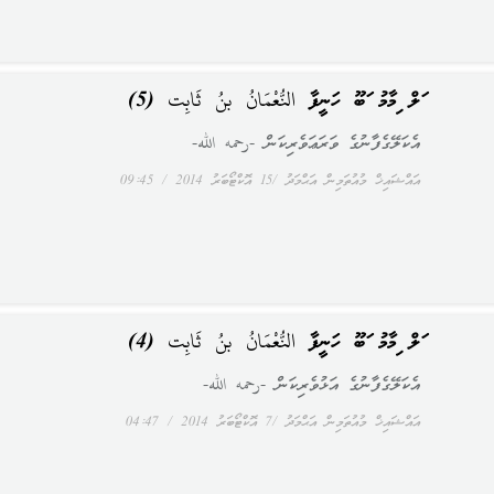
އަލް އިމާމު އަބޫ ހަނީފާ النُّعْمَانُ بنُ ثَابِت (5)
އެކަލޭގެފާނުގެ ވަރަޢަވެރިކަން -رحمه الله-
އައްޝައިޚް މުއުތަމިން އަޙްމަދު
15 އޮކްޓޯބަރު 2014
09:45
އަލް އިމާމު އަބޫ ހަނީފާ النُّعْمَانُ بنُ ثَابِت (4)
އެކަލޭގެފާނުގެ އަޅުވެރިކަން -رحمه الله-
އައްޝައިޚް މުއުތަމިން އަޙްމަދު
7 އޮކްޓޯބަރު 2014
04:47