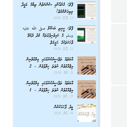
ފޮތް: ޤުރުއާނާއި ސުންނަތުން ތިބާގެ ޢަޤީދާ
ލިބިގަންނާށެވެ!
21 ޖޫން 2026
ފޮތް: ކީރިތި ރަސޫލާ صلى الله عليه
وسلم ގެ ކައިވެނިފުޅުތަކާ މެދު ދެކެވޭ
ވާހަކަތަކުގެ ޙަޤީޤަތް
21 ޖޫން 2026
އާޔަތެއް ތަފްސީރުކުރުމުގައި ޢިލްމުވެރިން
އިޖްމާޢުވުން ނުވަތަ ޚިލާފުވުން – 2
31 މާޗް 2026
އާޔަތެއް ތަފްސީރުކުރުމުގައި ޢިލްމުވެރިން
އިޖްމާޢުވުން ނުވަތަ ޚިލާފުވުން – 1
25 މާޗް 2026
ޢީދު ފާހަގަކުރުން
19 މާޗް 2026