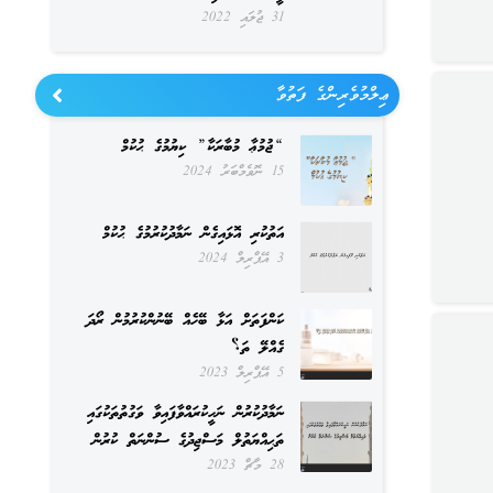
31 ޖުލައި 2022
ޢިލްމުވެރިންގެ ފަތުވާ
“ޖުމުޢާ މުބާރަކާ” ކިޔުމުގެ ޙުކުމް
15 ނޮވެމްބަރު 2024
އަތުކުރި އޮޅައިގެން ނަމާދުކުރުމުގެ ޙުކުމް
3 އޭޕްރިލް 2024
ކަންފަތަށް އަޅާ ބޭހެއް ބޭނުންކުރުމުން ރޯދަ
ގެއްލޭ ތަ؟
5 އޭޕްރިލް 2023
ނަމާދުކުރުން ނަހީކުރައްވާފައިވާ ވަގުތުތަކުގައި
ތަޙިއްޔަތުލް މަސްޖިދުގެ ސުންނަތް ކުރުން
28 މާޗް 2023