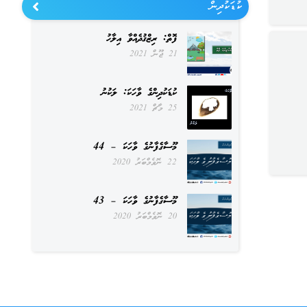
ކުޑަކުދިން
ފޮތް: ރިޒްޤުދެއްވާ އިލާހު
21 ޖޫން 2021
ކުޑަކުދިންގެ ވާހަކަ: ލަކުނު
25 މާޗް 2021
މޫސާގެފާނުގެ ވާހަކަ – 44
22 ނޮވެމްބަރު 2020
މޫސާގެފާނުގެ ވާހަކަ – 43
20 ނޮވެމްބަރު 2020